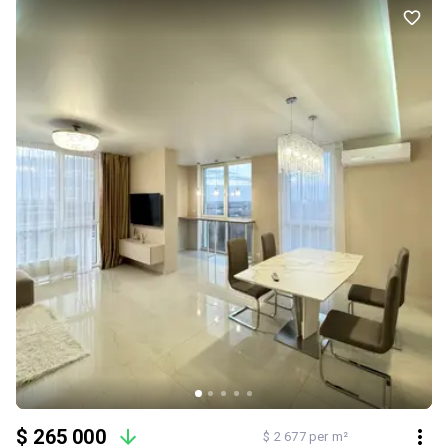
виробників. ✔ Тепла підлога. Переваги ЖК «Файна Таун»: 🔒
Закрита територія з цілодобовою охороною та
відеоспостереженням. 🏊 Відкритий сезонний басейн для
мешканців комплексу. 🌳 Озеленена територія, прогулянкові алеї
та зони відпочинку. 🏋️ Спортивні й дитячі майданчики. ☕ Кафе,
ресторани, магазини, салони краси, спортивні клуби та інша
необхідна інфраструктура на території комплексу. Квартира
повністю готова до проживання та не потребує додаткових
вкладень.
$ 265 000
$ 2 677 per m²