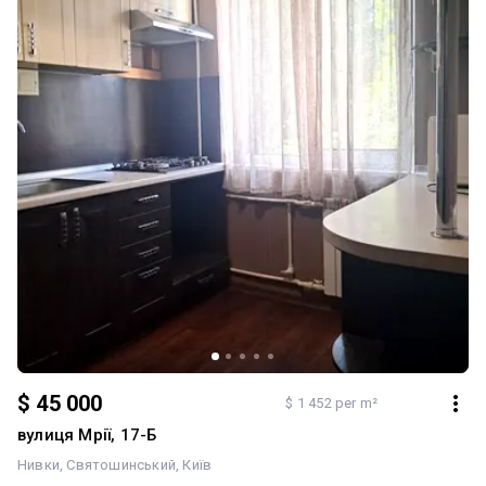
двором, а також близькістю до парку, озера та усієї необхідної
інфраструктури. Лише 10 хвилин пішки від станцій метро "Нивки"
та "Берестейська", що забезпечить легкий доступ до будь-якої
точки міста. Ця квартира - ідеальний вибір для власного
проживання, відпочинку або як інвестиція. Не пропустіть свій
шанс стати власником цього унікального об'єкту, ми готові до
підписання угоди без додаткової комісії. Зателефонуйте нам вже
зараз, щоб домовитися про перегляд та отримати більше
інформації про цю чудову квартиру на Нивках! Тільки готівка!
Терміново!
$ 45 000
$ 1 452 per m²
вулиця Мрії, 17-Б
Нивки
Святошинський
Київ