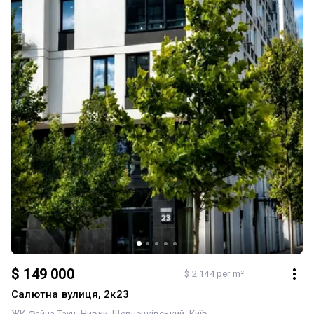
мешканців - Зони барбекю та відпочинку - Закрита територія з
охороною та відеоспостереженням - Спортивні та прогулянкові
зони - Сучасний простір для всієї родини Ця квартира стане
чудовим вибором для тих, хто цінує якість, комфорт та
престижну локацію. Ціна — 108000$ без комісії для покупця. Код
об'єкта: 4038396
$ 149 000
$ 2 144 per m²
Салютна вулиця, 2к23
ЖК Файна Таун
Нивки
Шевченківський
Київ