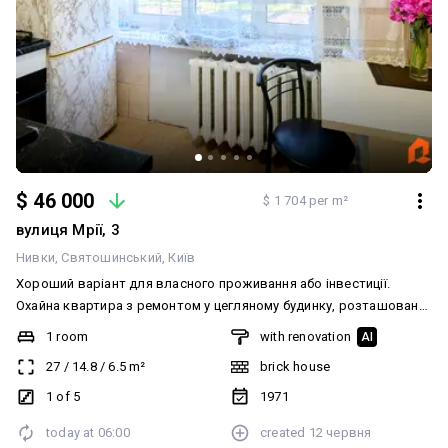
$ 46 000
$ 1 704 per m²
вулиця Мрії, 3
Нивки
Святошинський
Київ
Хороший варіант для власного проживання або інвестиції.
Охайна квартира з ремонтом у цегляному будинку, розташована
за адресою: м. Київ, вул. Мрії, 3. Характеристики: • 27 м² загальна
1 room
with renovation
AI
площа | житлова 14,8 м² | кухня 6,5 м² • 1/5 поверх • Цегляний
27
/
14.8
/
6.5
m²
brick house
будинок (1971 рік) • Роздільне планування • Централізоване
опалення • Підземний паркінг — відсутній Стан квартири: •
1 of 5
1971
Квартира з ремонтом, готова до проживання Переваги: •
today at
06:00
created
12 червня
Охайний та доглянутий під'їзд • Будинок розташований поблизу