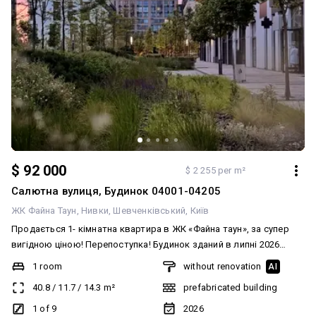
$ 92 000
$ 2 255 per m²
Салютна вулиця, Будинок 04001-04205
ЖК Файна Таун
Нивки
Шевченківський
Київ
Продається 1- кімнатна квартира в ЖК «Файна таун», за супер
вигідною ціною! Перепоступка! Будинок зданий в липні 2026
року! Будинок № 42 Секція № 04202 Поверх 1 житловий ( по факту
1 room
without renovation
AI
2-й) Планування : передпокій, простора кухня- вітальня, спальня,
40.8
/
11.7
/
14.3
m²
prefabricated building
санвузол, гардероб, засклена лоджія! Файна Таун - це місто в
місті, цілодобова охорона, відеонагляд, закрита територія
1 of 9
2026