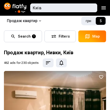
Продаж квартир
грн
$
Search
Filters
Map
1
Продаж квартир, Нивки, Київ
462 ads
for 230 objects