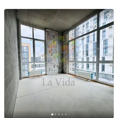
дороги, проте в квартирі тихо та комфортно • Зупинка
громадського транспорту — лише 2 хвилини пішки • Відмінна
транспортна розв'язка для пересування містом • Розвинена
інфраструктура: магазини, кафе, аптеки, пошта, банк, дитячий
садок, школа, сквер • Газифікований будинок • До станцій метро
Нивки та Святошин — близько 5 хвилин на авто Локація:
Святошинський район — район із розвиненою інфраструктурою
та зручним транспортним сполученням. Усе необхідне для
комфортного життя знаходиться поруч. Ціна: 46 000 $ Можливе
придбання за державними програмами (єВідновлення №280,
№719 ваучер). Допоможемо пройти весь процес — від підбору
об’єкта до оформлення угоди. СуперЕксперти нерухомості
допоможуть вам придбати житло — звертайтеся. Ми поруч, щоб
ви знайшли найкраще.