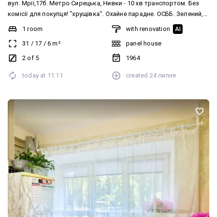
вул. Мрії,17б. Метро Сирецька, Нивки - 10 хв транспортом. Без
комісії для покупця! "хрущівка". Охайне парадне. ОСББ. Зелений,
затишний двір. Поряд вся необхідна інфраструктура! ТРЦ
1 room
with renovation
AI
"Лавина молл" Квартира після капітального ремонту (2012 рік).
31
/
17
/
6
m²
panel house
Ззовні утеплена. Кімната -17 м, є засклений балкон. Готова до
продажу.
2 of 5
1964
today at
11:11
created
24 липня