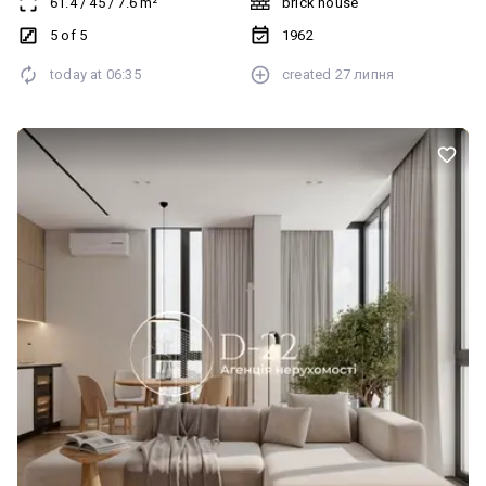
61.4
/
45
/
7.6
m²
brick house
5 of 5
1962
today at
06:35
created
27 липня