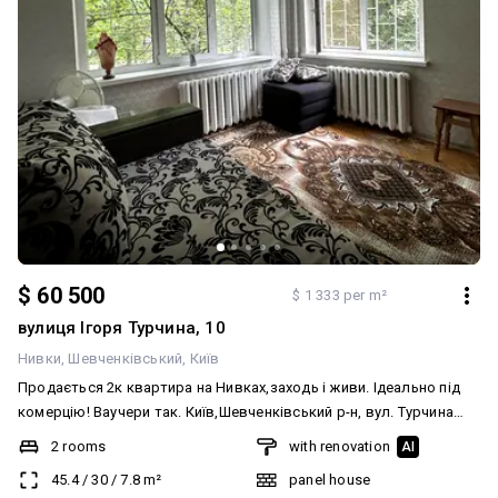
$ 60 500
$ 1 333 per m²
вулиця Ігоря Турчина, 10
Нивки
Шевченківський
Київ
Продається 2к квартира на Нивках,заходь і живи. Ідеально під
комерцію! Ваучери так. Київ,Шевченківський р-н, вул. Турчина
Ігоря, буд.10. Район Нивки/Сирець/Виноградарь/Святошино Без
2 rooms
with renovation
AI
комісії від продавця. Номер телефону 0993054036 Анна
45.4
/
30
/
7.8
m²
panel house
Додаткові фото скину в особисті Загальна площа - 45,4 кв.м.