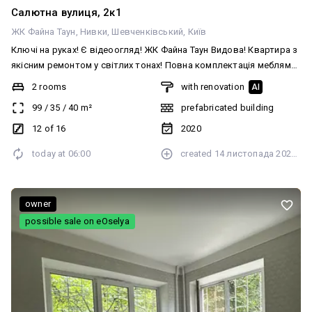
Салютна вулиця, 2к1
ЖК Файна Таун
Нивки
Шевченківський
Київ
Ключі на руках! Є відеоогляд! ЖК Файна Таун Видова! Квартира з
якісним ремонтом у світлих тонах! Повна комплектація меблями
та технікою. Зручне планування: простора кухня-вітальня,
2 rooms
with renovation
AI
основна спальня з гардеробом, кабінет/дитяча, 2 с/у.
99
/
35
/
40
m²
prefabricated building
12 of 16
2020
today at
06:00
created
14 листопада 2025 р.
owner
possible sale on eOselya