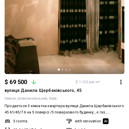
$ 69 500
$ 1 132 per m²
вулиця Данила Щербаківського, 45
Нивки
Шевченківський
Київ
Продається 3 кімнатна квартира вулиця Данила Щербаківського
45 61/45/7.6 на 5 поверсі /5 поверхового будинку , є газ ,
розвинена інфраструктура, базар, аптека , магазини , рядом парк
3 rooms
with renovation
AI
, вікна виходять у двір та на вулицю Щербаківського