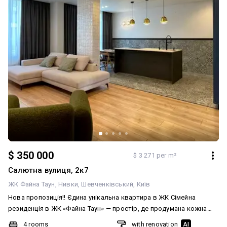
звертайтеся в особисті повідомлення.
$ 350 000
$ 3 271 per m²
Салютна вулиця, 2к7
ЖК Файна Таун
Нивки
Шевченківський
Київ
Нова пропозиція!! Єдина унікальна квартира в ЖК Сімейна
резиденція в ЖК «Файна Таун» — простір, де продумана кожна
деталь У продажу стильна 4-кімнатна квартира площею 107 м² у
4 rooms
with renovation
AI