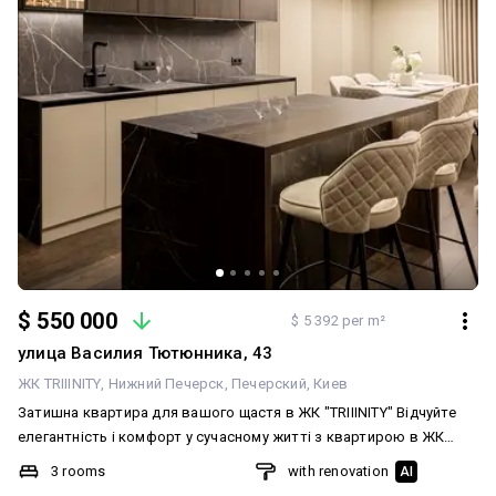
$ 550 000
$ 5 392 per m²
улица Василия Тютюнника, 43
ЖК TRIIINITY
Нижний Печерск
Печерский
Киев
Затишна квартира для вашого щастя в ЖК "TRIIINITY" Відчуйте
елегантність і комфорт у сучасному житті з квартирою в ЖК
"TRIIINITY". Тут кожен куточок створений для вашого затишку та
3 rooms
with renovation
AI
спокою. Основні характеристики: Мастер-спальня: унікальний