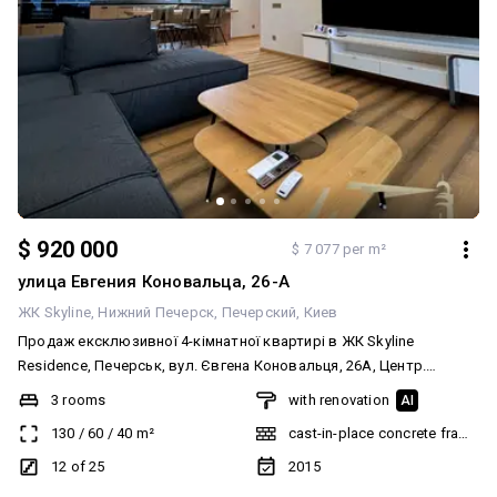
$ 920 000
$ 7 077 per m²
улица Евгения Коновальца, 26-А
ЖК Skyline
Нижний Печерск
Печерский
Киев
Продаж ексклюзивної 4-кімнатної квартирі в ЖК Skyline
Residence, Печерськ, вул. Євгена Коновальця, 26А, Центр.
Площа: 130 м², Поверх 12/25 Є генератор все працює під час
3 rooms
with renovation
AI
відключень електроенергіі. Планування одне з кращих в будинку,
130
/
60
/
40
m²
cast-in-place concrete frame bu
правильна форма квартири: Кухня-вітальня (меблі Diesel);
Головна спальня; Дитяча з двома ліжками; Кабінет/дитяча; 2
12 of 25
2015
санвузли (з ванною та душем); Пральня Балкон Дизайн і техніка: