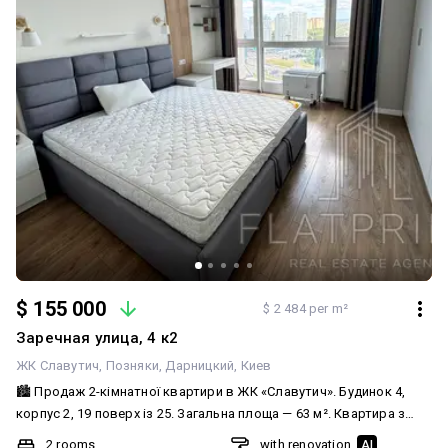
$ 155 000
$ 2 484 per m²
Заречная улица, 4 к2
ЖК Славутич
Позняки
Дарницкий
Киев
🏙 Продаж 2-кімнатної квартири в ЖК «Славутич». Будинок 4,
корпус 2, 19 поверх із 25. Загальна площа — 63 м². Квартира з
якісним сучасним ремонтом, повністю готова до проживання.
2 rooms
with renovation
AI