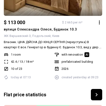
$ 113 000
$ 2 665 per m²
вулиця Олександра Олеся, Будинок 10.3
ЖК Варшавский-3
Подольский
Киев
Власник. ЦІНА ДІЙСНА ДО КІНЦЯ СЕРПНЯ (переуступка) В
квартирі Є все. Генератор в будинку Є. Будинок 10.3, вид у двір.
Без відсотків Меблі, техніка все що на фото залишається у
1 room
with renovation
AI
квартирі Продам 1к квартиру 43.4м2 за Виноградар, ЖК
42.4
/
13
/
18
m²
prefabricated building
Варшавський 3 RETROVILLE, БЕЗ %. 10 поверх/25 поверхів.
Квартира під ключ. Все продумано до дрібниць! Тепла Підлога
10 of 23
2026
Нижче опишу наповнення квартири: Вбудована велика кухня
today at
07:13
created
yesterday at
09:23
Сучасна техніка: - великий вбудований холодильник 195 см; -
вбудова духовка та мікрохвильова; - Індукційна поверхня
samsung на 4 конфорки, з таймером вимикання, та датчиками
Flat price statistics
нагріву поверхні для забезпечення безпеки при приготуванні їжі. -
над поверхнею вбудована витяжка. - посудомийна машина wirpul
Великі розкладний диван розміром 2 Також обідній стіл на 4