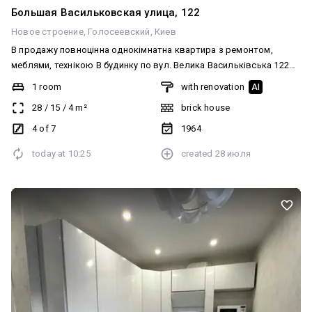
Большая Васильковская улица, 122
Новое строение
Голосеевский
Киев
В продажу повноцінна однокімнатна квартира з ремонтом,
меблями, технікою В будинку по вул. Велика Васильківська 122
Квартира загальною площею 28,1м2 Кухня 4м2 Житлова площа
1 room
with renovation
AI
14,6м2 В квартирі є все необхідне для комфортного життя
28
/
15
/
4
m²
brick house
Зручна локація, поруч все Розвинена інфраструктура 3хв до
станції метро Палац Україна Центр міста Вартість - 69 500долл
4 of 7
1964
Мінімальне оформлення 2% Ключі на руках Телефонуйте
today at
10:25
created
28 июля
домовимось про перегляд