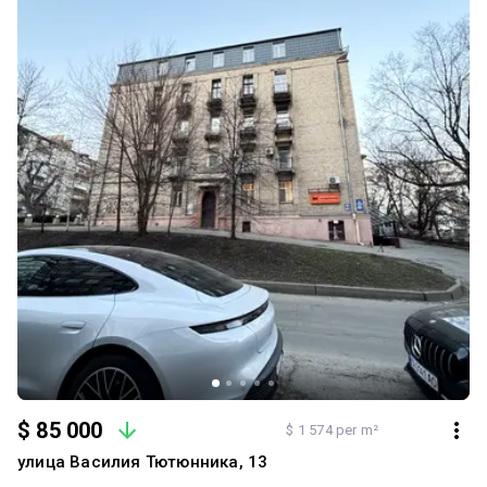
"Палац Україна", добре розвинена транспортна інфраструктура.
У комплексі безліч ресторанів та кафе, винні магазини, аптеки,
обмін валют, салони краси. Недалеко розташований ТРЦ "Ocean
Plaza". ☎️ Для отримання додаткової інформації (фото/відео) та
організації перегляду, будь ласка, звяжіться з нами за вказаними
контактними даними (дзвінки/Telegram, Viber, WhatsApp).
Документи на готові до продажу. Можливий розрахунок
криптовалютою: usdt/btc. Запрошуємо на перегляд у зручний
час (ключі на руках).
$ 85 000
$ 1 574 per m²
улица Василия Тютюнника, 13