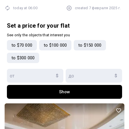
проживання. Квартира повністю готова для комфортного
today at
06:00
created
7 февраля 2025 г.
проживання великої родини, а вид з вікон та безпека
проживання не залишать вас байдужими.
Set a price for your flat
See only the objects that interest you
to $70 000
to $100 000
to $150 000
to $300 000
$
$
Show