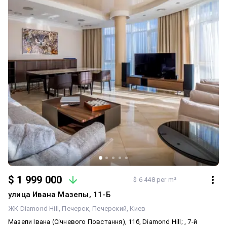
$ 1 999 000
$ 6 448 per m²
улица Ивана Мазепы, 11-Б
ЖК Diamond Hill
Печерск
Печерский
Киев
Мазепи Івана (Січневого Повстання), 11б, Diamond Hill; , 7-й