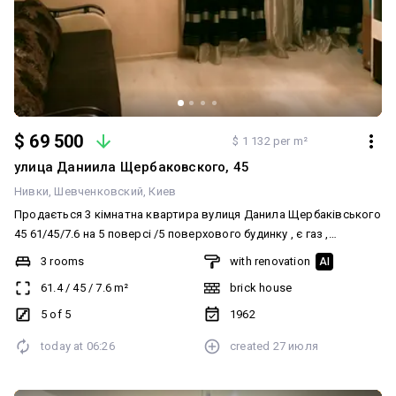
Телефонуйте — організуємо перегляд у зручний для вас час.
$ 69 500
$ 1 132 per m²
улица Даниила Щербаковского, 45
Нивки
Шевченковский
Киев
Продається 3 кімнатна квартира вулиця Данила Щербаківського
45 61/45/7.6 на 5 поверсі /5 поверхового будинку , є газ ,
розвинена інфраструктура, базар, аптека , магазини , рядом парк
3 rooms
with renovation
AI
, вікна виходять у двір та на вулицю Щербаківського
61.4
/
45
/
7.6
m²
brick house
5 of 5
1962
today at
06:26
created
27 июля