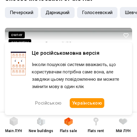
душовою кабіною, 2-й санвузол, гардеробну, передпокій.
Печерский
Дарницкий
Голосеевский
Шевч
owner
generator
Це російськомовна версія
Інколи пошукові системи вважають, що
користувачам потрібна саме вона, але
завдяки цьому повідомленню ви можете
змінити мову в один клік
Російською
Українською
Main
ЛУН
New buildings
Flats sale
Flats rent
Мій ЛУН