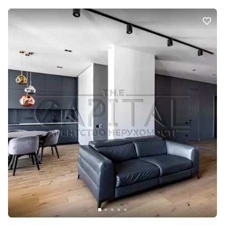
фарбою Caparol (Німеччина). Вікна, двері та балкон: встановлені
якісні дерев'яні вікна. На балконі додатково змонтовані
світловідбивні жалюзі для захисту від сонця та перегріву.
Міжкімнатні двері та плінтуси — прихованого монтажу
(виробництво Україна), що підкреслює мінімалістичний дизайн.
Освітлення та клімат-контроль: Освітлення: сучасна трекова
система (Польща), яка дозволяє вільно переміщувати
світильники та адаптувати світло під ваші потреби. У комплекті
йдуть додаткові світильники та лампи. Мікроклімат:
встановлені кондиціонери Mitsubishi з функцією комфортного
(помірного) потоку повітря. Вони ефективно працюють як на
охолодження, так і на обігрів, що створює ідеальні умови в
міжсезоння, коли ще немає центрального опалення. Кухня, меблі
та техніка: Кухонний гарнітур із високотехнологічними матовими
фасадами Fenix та стільницею з керамограніту (максимально
стійка до пошкоджень та легка в догляді). Кухня повністю
укомплектована вбудованою побутовою технікою провідних
брендів (Bosch, Electrolux). М'які меблі від преміального
українського бренду Interia. Килими 100% вовна Ексклюзивний
обідній стіл, виготовлений на замовлення з італійського