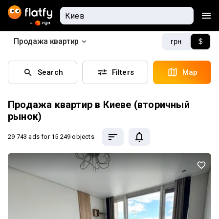
Продажа квартир
грн
$
Search
Filters
Map
Продажа квартир в Киеве (вторичный
рынок)
29 743 ads
for 15 249 objects