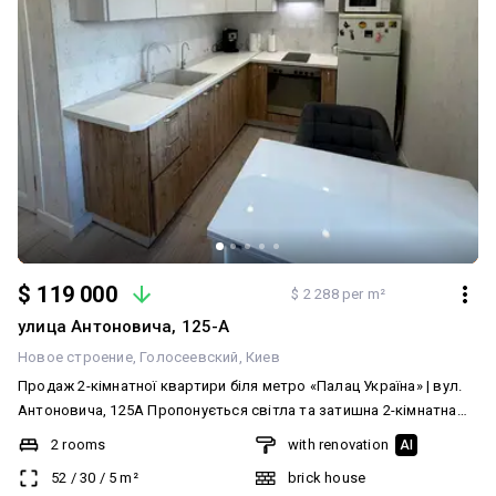
$ 119 000
$ 2 288 per m²
улица Антоновича, 125-А
Новое строение
Голосеевский
Киев
Продаж 2-кімнатної квартири біля метро «Палац Україна» | вул.
Антоновича, 125А Пропонується світла та затишна 2-кімнатна
квартира загальною площею 51,8 м² (52 м² фактично),
2 rooms
with renovation
AI
Розташована на 8 поверсі 17-поверхового монолітно-
52
/
30
/
5
m²
brick house
каркасного будинку. Планування: Дві окремі кімнати; Простора