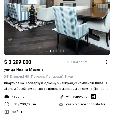
$ 3 299 000
$ 9 164 per m²
улица Ивана Мазепы
ЖК Diamond Hill
Печерск
Печерский
Киев
Квартира на 8 поверху в одному з найкращих компексів Київа, з
діючим басейном та спа та приголомшливим видом на Дніпро. У
квартирі 4 окремі спальні та кабінет. Простора вітальня їдальня
4 rooms
with renovation
AI
та кухня. Багато місць зберігання і є пральна. Ремонт високого
360
/
200
/
20
m²
cast-in-place concrete frame bu
класу з використанням кращих матеріалів, техніка та сантехніка
провідних виробників. Також є розумний будинок, для зручності
8 of 21