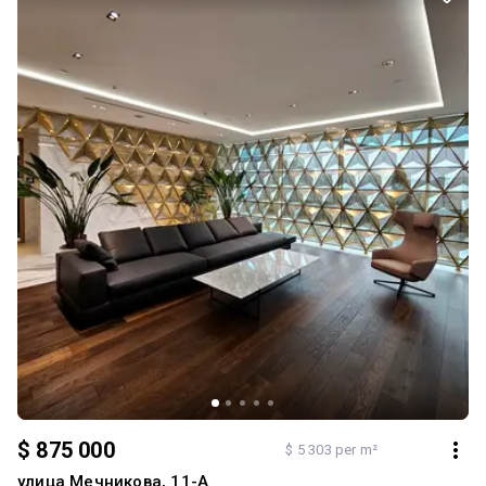
просторі • 2 спальні + кабінет + гардеробна + підсобне
приміщення • Засклений видовий балкон • 2 санвузли: ванна та 2
душові кабіни Локація, що працює на вас: близькість до ділового
центру столиці, престижне оточення, розвинена інфраструктура
та статусний район — усе це робить квартиру ідеальною як для
життя, так і для вигідної інвестиції преміум-класу. Безпека та
комфорт: цілодобова охорона комплексу, відеоспостереження,
контроль доступу. Паркомісце в підземному паркінгу — доступне
за окрему оплату. Технологія “Розумний дім” — сучасна система
керування освітленням, кліматом, безпекою та технікою зі
смартфона або голосом. Максимум комфорту й
енергоефективності щодня. #A27317
$ 875 000
$ 5 303 per m²
улица Мечникова, 11-А