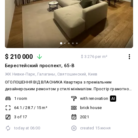
$ 210 000
$ 3 276 per m²
Берестейский проспект, 65-В
ЖК Нивки-Парк
Галаганы
Святошинский
Киев
ОГОЛОШЕННЯ ВІД ВЛАСНИКА Квартира з преміальним
дизайнерським ремонтом у стилі мінімалізм. Простір грамотно
переплановано: вітальня об'єднана з кухнею, що створює
1 room
with renovation
AI
максимальне відчуття простору та світла. Ремонт робили для
64.1
/
28.7
/
15
m²
brick house
себе, використовуючи виключно високоякісні європейські та
перевірені українські матеріали. Оздоблення та матеріали:
3 of 17
2021
Підлога: натуральна паркетна дошка (дуб) та іспанська плитка. У
today at
06:00
created
15 июня
ванній кімнаті та коридорі встановлено систему підігріву
підлоги. Стіни та стеля: покриті екологічною гіпоалергенною