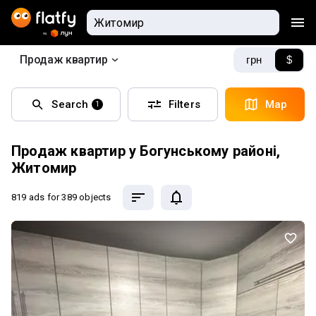
Продаж квартир
грн
$
Search
Filters
Map
1
Продаж квартир у Богунському районі,
Житомир
819 ads
for 389 objects