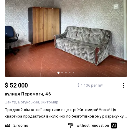
перегляд у зручний для вас час. Такі пропозиції на ринку
зявляються рідко. ID: 929576572
$ 52 000
$ 1 106 per m²
вулиця Перемоги, 46
Центр
Богунський
Житомир
Продаж 2-кімнатної квартири в центрі Житомира! Увага! Ця
квартира продається виключно по безготівковому розрахунку!
Пропонується до продажу світла та затишна 2-кімнатна
2 rooms
without renovation
AI
квартира по вул. Перемоги. Загальна площа — 47 м² 5-й поверх