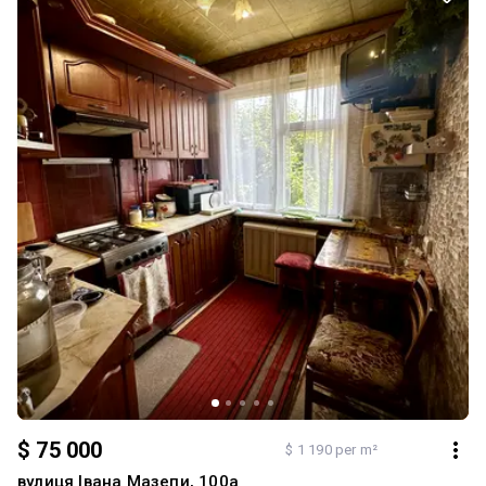
холодильник; • духова шафа; • варильна панель; • мікрохвильова
піч; • пральна машина. 🔒 Територія комплексу закритого типу з
цілодобовою охороною та відеоспостереженням. Доглянута
прибудинкова територія, сучасні під'їзди та ліфт створюють
комфортне середовище для життя. 📍 Вдале розташування
будинку дозволяє швидко дістатися до всіх необхідних об'єктів
інфраструктури: магазинів, супермаркетів, зупинок транспорту,
навчальних закладів та місць відпочинку. Квартира повністю
готова до проживання — заїжджайте та живіть без додаткових
витрат. Також це чудовий варіант для інвестиції та подальшої
здачі в оренду. 📞 Телефонуйте та домовляйтеся про перегляд!
Така пропозиція довго на ринку не затримується.
$ 75 000
$ 1 190 per m²
вулиця Івана Мазепи, 100а