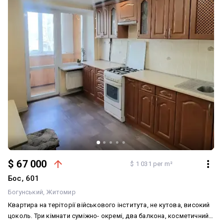
$ 67 000
$ 1 031 per m²
Бос, 601
Богунський
Житомир
Квартира на теріторії військового інститута, не кутова, високий
цоколь. Три кімнати суміжно- окремі, два балкона, косметичний