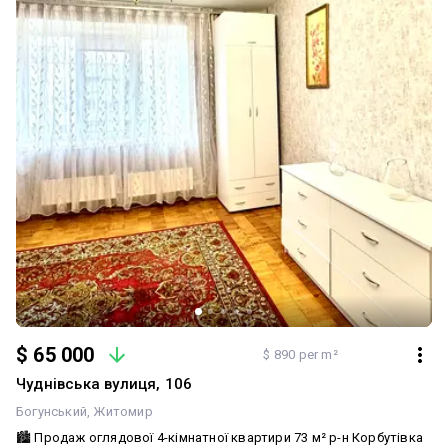
$ 65 000
$ 890 per m²
Чуднівська вулиця, 106
Богунський
Житомир
🏙 Продаж оглядової 4-кімнатної квартири 73 м² р-н Корбутівка