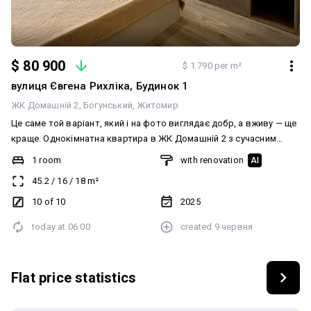
$ 80 900
$ 1 790 per m²
вулиця Євгена Рихліка, Будинок 1
ЖК Домашній 2
Богунський
Житомир
Це саме той варіант, який і на фото виглядає добр, а вживу — ще
краще. Однокімнатна квартира в ЖК Домашній 2 з сучасним
ремонтом та продуманим наповненням для комфортного
1 room
with renovation
AI
проживання. Новий будинок, квартира повністю
45.2
/
16
/
18
m²
укомплектована меблями та технікою: — індивідуальне газове
опалення — тепла підлога всюди, окрім кімнати — кондиціонер —
10 of 10
2025
посудомийна машина — вбудований холодильник — духова шафа
today at
06:00
created
9 червня
— вбудована мікрохвильова піч — пральна машина Продумане та
комфортне планування: — простора кухня з виходом на балкон —
окрема кімната — сучасний санвузол — окрема гардеробна
Flat price statistics
Багато природного світла та приємний інтер’єр. Будинок
введений в експлуатацію. Є консьєрж, два ліфти, облаштована
прибудинкова територія, дитячий майданчик. Поруч уся