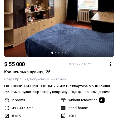
$ 55 000
$ 1 122 per m²
Крошенська вулиця, 26
Стара Крошня
Богунський
Житомир
ЕКСКЛЮЗИВНА ПРОПОЗИЦІЯ! 2-кімнатна квартира в р-ні Крошні,
Житомир Шукаєте простору квартиру? Тоді ця пропозиція саме
для вас! Район Крошні, м. Житомир Площа — 49 м² 6 поверх із 9
2 rooms
without renovation
AI
Панельний будинок Поліпшене планування Дві окремі просторі
49
/
30
/
9
m²
panel house
кімнати Квартира утеплена Металопластикові вікна Засклений
балкон Гарний житловий стан Вбудовані меблі та побутова
6 of 9
1984