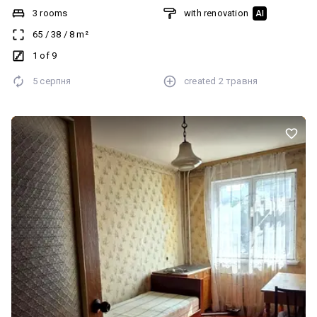
ремонт. Вмонтовані кухонні меблі, велика ванна кімната. Вільний
3 rooms
with renovation
AI
продаж.
65
/
38
/
8
m²
1 of 9
5 серпня
created
2 травня