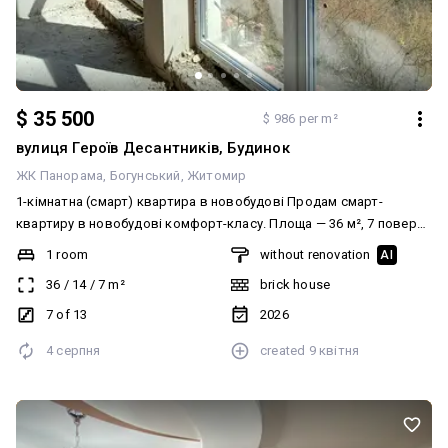
$ 35 500
$ 986 per m²
вулиця Героїв Десантників, Будинок
ЖК Панорама
Богунський
Житомир
1-кімнатна (смарт) квартира в новобудові Продам смарт-
квартиру в новобудові комфорт-класу. Площа — 36 м², 7 поверх,
не кутова. Вільне планування, автономне опалення. Гарний вид
1 room
without renovation
AI
на річку 🌿 Секція на етапі введення в експлуатацію — чудовий
36
/
14
/
7
m²
brick house
варіант як для життя, так і під інвестицію. 📍 Богунський район
Поруч: школи, садочки, транспорт, магазини, банки, поліклініка.
7 of 13
2026
🔒 Закрита територія, відеоспостереження, домофон, охорона
4 серпня
created
9 квітня
24/7, сучасне укриття. За деталями — телефонуйте / пишіть
Вигідна пропозиція!