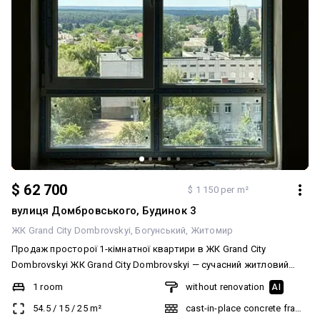
$ 62 700
$ 1 150 per m²
вулиця Домбровського, Будинок 3
ЖК Grand City Dombrovskyi
Богунський
Житомир
Продаж просторої 1-кімнатної квартири в ЖК Grand City
Dombrovskyi ЖК Grand City Dombrovskyi — сучасний житловий
комплекс у районі Домбровського, який поєднує комфортне
1 room
without renovation
AI
проживання, розвинену інфраструктуру та зручне транспортне
54.5
/
15
/
25
m²
cast-in-place concrete frame bu
сполучення. Поруч розташовані супермаркети, магазини,