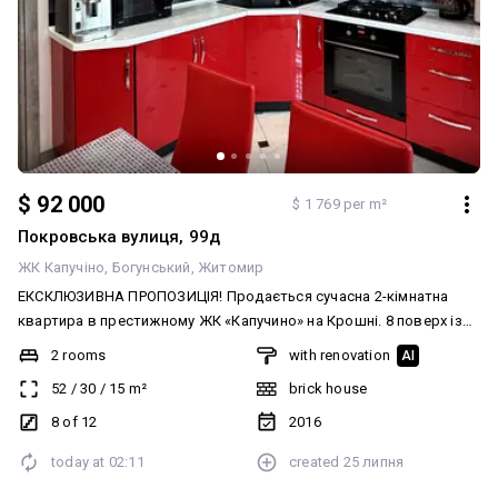
$ 92 000
$ 1 769 per m²
Покровська вулиця, 99д
ЖК Капучіно
Богунський
Житомир
ЕКСКЛЮЗИВНА ПРОПОЗИЦІЯ! Продається сучасна 2-кімнатна
квартира в престижному ЖК «Капучино» на Крошні. 8 поверх із
12 утеплений цегляний будинок автономне газове опалення
2 rooms
with renovation
AI
(двоконтурний котел) якісний ремонт, виконаний для себе меблі
52
/
30
/
15
m²
brick house
та побутова техніка залишаються закрита територія комплексу
автоматичні ворота відеоспостереження парковка Житловий
8 of 12
2016
комплекс розташований у чудовому районі з розвиненою
today at
02:11
created
25 липня
інфраструктурою. Поруч ринок, магазини, школи, дитячі
садочки, громадський транспорт та зручна транспортна