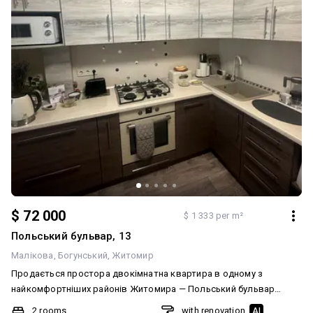
$ 72 000
$ 1 333 per m²
Польський бульвар, 13
Малікова
Богунський
Житомир
Продається простора двокімнатна квартира в одному з
найкомфортніших районів Житомира — Польський бульвар
(район Малікова). Квартира розташована на 5-му поверсі, не
2 rooms
with renovation
AI