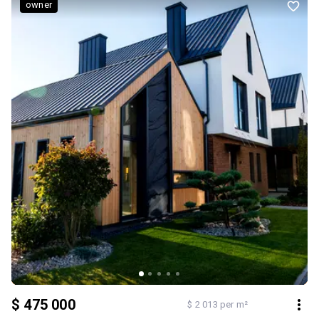
викладена бруківка; * підключене електропостачання; *
owner
водопостачання; * сучасна очисна споруда. Основні переваги: *
центр села Малечковичі; * новий будинок 2026 року; * якісне
цегляне будівництво; * функціональне планування; * дві тераси; *
накриття для автомобіля; * продаж безпосередньо ВІД
ВЛАСНИКА. Будинок чудово підійде для тих, хто хоче жити поруч
зі Львовом у сучасному та комфортному будинку. Ціна — 280 000
$. Телефонуйте або пишіть — із задоволенням відповім на всі
запитання та організую перегляд.
$ 475 000
$ 2 013 per m²