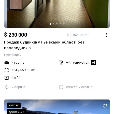
$ 230 000
$ 1 402 per m²
Продаж будинків у Львівській області без
посередників
Пустомити
4 rooms
with renovation
AI
164
/
56
/
38
m²
2 of 2
7 серпня
created
7 серпня
owner
generator