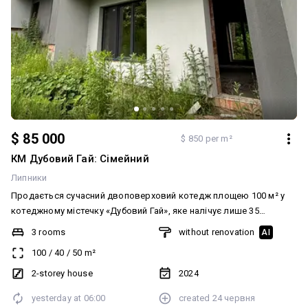
$ 85 000
$ 850 per m²
КМ Дубовий Гай: Сімейний
Липники
Продається сучасний двоповерховий котедж площею 100 м² у
котеджному містечку «Дубовий Гай», яке налічує лише 35
котеджів. Це затишне місце для тих, хто цінує комфорт,
3 rooms
without renovation
AI
приватність та близькість до природи. Головна особливість
100
/
40
/
50
m²
будинку — власний вихід у листяний ліс. Тут можна
насолоджуватися тишею, ранковими прогулянками та
2-storey house
2024
відпочинком на свіжому повітрі, не виїжджаючи за межі свого
yesterday at
06:00
created
24 червня
подвір'я. Планування будинку: • 1 поверх — простора кухня-