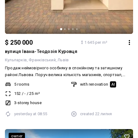
школа, дитячий садок. Ціна 180 000$. Ольга, т. 0961171921.
$ 250 000
$ 1 645 per m²
вулиця Івана-Теодозія Куровця
Кульпарків
Франківський
Львів
Продаж неймовірного особняку в спокійному та затишному
районі Львова. Поруч велика кількість магазинів, спортзал,
салони краси, зоомагазини. Будинок повністю готовий до життя
5 rooms
with renovation
AI
та укомплектований якісними та дорогими меблями. Своє
152
/
-
/
25
m²
подвір'я, дві гардеробні, кухня, два санвузли, три спальні
кімнати, вітальня, комори та багато місця для зберігання та
3-storey house
проживання.
yesterday at
08:55
created
22 липня
owner