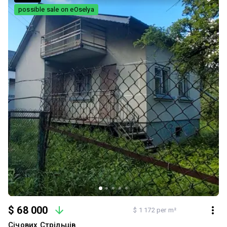
possible sale on eOselya
$ 68 000
$ 1 172 per m²
Січових Стрільців