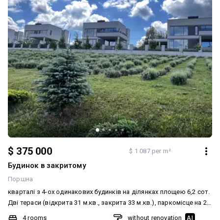
Тиха місцевість, природа та великий простір — і водночас лише 3
км до Золочева. 💰 Ціна — $36 000, торг біля будинку. 📞 За
додатковою інформацією та для огляду — телефонуйте.
$ 375 000
$ 1 087 per m²
Будинок в закритому
Поршна
кварталі з 4-ох одинакових будинків на ділянках площею 6,2 сот.
Дві тераси (відкрита 31 м.кв., закрита 33 м.кв.), паркомісце на 2
автомобілі, підвал 33 м.кв. Перший поверх: велика кухня-
4 rooms
without renovation
AI