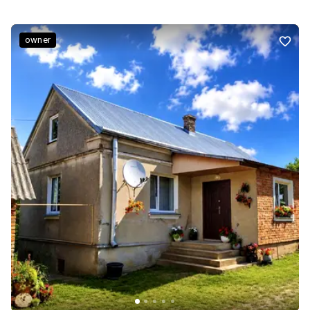
вітальня площею 50 м², яка стане улюбленим місцем для
відпочинку всієї родини та зустрічей із друзями. • 2 поверх — три
окремі спальні та санвузол. Котедж уже збудований. На даний
owner
момент тривають роботи з підключення газу та каналізації.
Водопостачання та електроенергія вже підведені. Перед
будинком облаштоване місце для паркування автомобіля.
Позаду будинку — власна територія з прямим виходом у ліс.
Котеджне містечко «Дубовий Гай» поєднує переваги заміського
життя з комфортною відстанню до міста. Обмежена кількість
будинків створює атмосферу спокою, безпеки та
добросусідства. Ціна — 85 000 доларів США. Можливий торг.
Телефонуйте, щоб домовитися про перегляд та відчути
атмосферу цього місця особисто.