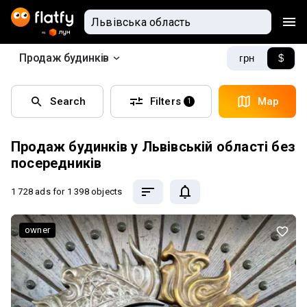
Продаж будинків
грн
$
Search
Filters
Map
1
Продаж будинків у Львівській області без
посередників
1 728 ads
for 1 398 objects
owner