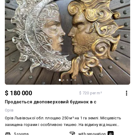
$ 180 000
$ 720 per m²
Продається двоповерховий будинок в с
Орів
Орів Львівської обл. площею 250 м² на 1 га землі. Місцевість
захищена горами і особливою тишею. На відміну від інших
регіонів, звуки сирен і вибухів тут не чути. Планування. Перший
5 rooms
with renovation
AI