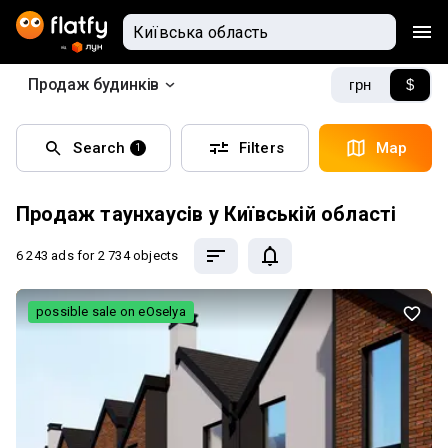
Продаж будинків
грн
$
Search
Filters
Map
1
Продаж таунхаусів у Київській області
6 243 ads
for 2 734 objects
possible sale on eOselya