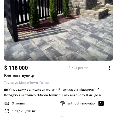
домовимося про перегляд!
$ 118 000
$ 694 per m²
Кленова вулиця
Таунхаус Maple Town
Гатне
🏡 У продажу залишився останній таунхаус з підвалом! 📍
Котеджне містечко "Maple Town" с. Гатне (всього 8 хв. до м.
Теремки) вул. Кленова, 63 ✨ Це фінальна можливість придбати
3 rooms
without renovation
AI
будинок у затишному комплексі всього з 6 таунхаусів. 🔹
170
/
75
/
20
m²
Загальна площа: 119 м² 🔹 Повноцінний підвал: 52 м² (висота