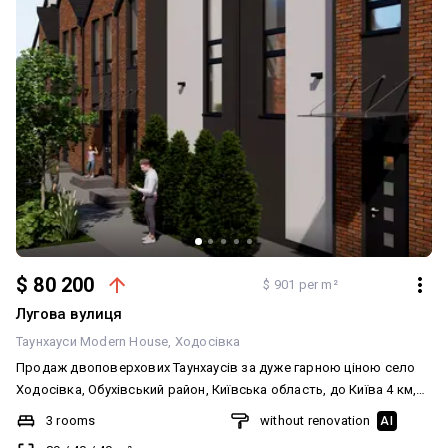
$ 80 200
$ 901 per m²
Лугова вулиця
Таунхауси Modern House
Ходосівка
Продаж двоповерхових Таунхаусів за дуже гарною ціною село
Ходосівка, Обухівський район, Київська область, до Київа 4 км,
до печерська 15 хвилин. Тауни на завершені будівництва, поки
3 rooms
without renovation
AI
що ціна 900 у.о. м2. Готові будуть коштувати по 1100 у.о. за m2.