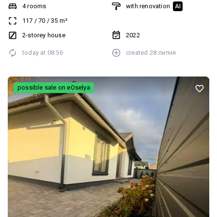
озеленення. Будинок повністю готовий до проживання!
4 rooms
with renovation
AI
Телефонуйте, готові до перегляду навіть сьогодні.
117
/
70
/
35
m²
2-storey house
2022
today at
08:56
created
28 липня
possible sale on eOselya