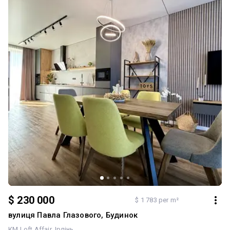
$ 230 000
$ 1 783 per m²
вулиця Павла Глазового, Будинок
КМ Loft Affair
Ірпінь