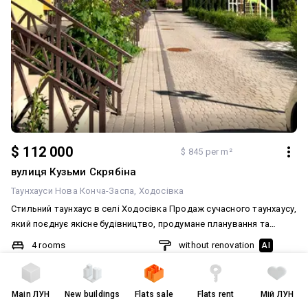
$ 112 000
$ 845 per m²
вулиця Кузьми Скрябіна
Таунхауси Нова Конча-Заспа
Ходосівка
Стильний таунхаус в селі Ходосівка Продаж сучасного таунхаусу,
який поєднує якісне будівництво, продумане планування та
повну готовність до комфортного життя. Будинок введений в
4 rooms
without renovation
AI
експлуатацію, є поштова адреса, можливо розгядати під
132.6
/
72.43
/
35
m²
житловий сертіфікат Держмолодьжитло для ВПО, Євідновлення
Ходосівка-затишне та зелене передмістя Києва, всього 15
3-storey house
2021
Main
ЛУН
New buildings
Flats sale
Flats rent
Мій ЛУН
хвилин до Печерьська Характеристики: • Загальна площа — 132,6