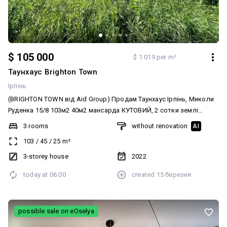
$ 105 000
$ 1 019 per m²
Таунхаус Brighton Town
Ірпінь
(BRIGHTON TOWN від Aid Group) Продам Таунхаус Ірпінь, Миколи
Руденка 15/8 103м2 40м2 мансарда КУТОВИЙ, 2 сотки землі
Клінкерна цегла облицювання Всі центральні комунікації Гіпсова
3 rooms
without renovation
AI
штукатурка всі 3 поверхи В подарунок дизайн проект. можна
103
/
45
/
25
m²
поставити 2 великі авто на території, Чудова Локація поруч з
Центральним парком, виїзд на Київ Ціна 105 000 дол, Можливі
3-storey house
2022
держпрограми включно з єоселя 3 роки Оформлення 11%
today at
06:00
created
15 березня
земля, 12% будинок Світло, вода є, газ .(Котел оплачується
окремо) Перегляди в будь-який час.
possible sale on eOselya