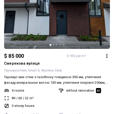
$ 85 000
$ 955 per m²
Смерекова вулиця
Таунхауси New Smart 6
Жуляни
Київ
Таунхаус має стіни з газоблоку товщиною 300 мм, утеплення
фасаду мінеральною ватою 100 мм, утеплення покрівлі 200мм,
монолітне міжповерхове перекриття, бетонні сходи. Наявне
4 rooms
without renovation
AI
паркомісце та задній дворик площею 30м². Також є готовий
89
/
60
/
22
m²
дизайн-проєкт. Опалення електричне, вхідна потужність
збільшена до 20кВт, 3 фази, лічильник день/ніч. На території
3-storey house
комплексу є скважини та септик. Обслуговуванням території та