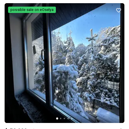
таунхауси від 35 до 60 м² • компактні, продумані планування •
можливість зонування під студію або 1–2 кімнати • власна
possible sale on eOselya
тераса / дворик (у залежності від секції) 💡 Чому це вигідна
інвестиція • невеликий бюджет входу • стабільний попит на
оренду біля природи • ідеально під довгострокову оренду або
оренду вихідного дня • високий % окупності порівняно з
квартирами • ліквідний формат — легко перепродати 🧱 Сучасна
забудова • якісні матеріали будівництва • енергоефективні
рішення • мінімальні комунальні витрати • охайна територія
комплексу 🔑 Вдалий варіант для інвесторів, які шукають
компактний, ліквідний об’єкт із високим орендним потенціалом.