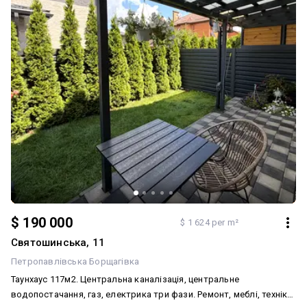
Cooper&Hunter Поруч дуже зручна інфраструктура: магазини,
супермаркети, школа, садочки, зупинки транспорту, зелені зони
для прогулянок. Локація поєднує тишу приватного сектору та
швидкий доступ до Києва. Телефонуйте та записуйтесь на
перегляд! Покажемо будинок у зручний для вас час. Об’єкт
представлений ексклюзивно від власника. Для покупця — без
комісії.
$ 190 000
$ 1 624 per m²
Святошинська, 11
Петропавлівська Борщагівка
Таунхаус 117м2. Центральна каналізація, центральне
водопостачання, газ, електрика три фази. Ремонт, меблі, техніка,