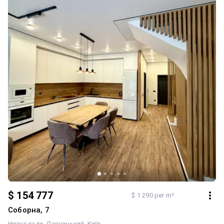
$ 154 777
$ 1 290 per m²
Соборна, 7
Нижні сади
Дарницький
Київ