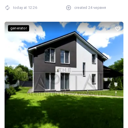
окремі кімнати • 2 санвузли • Гардеробна • Пральня / технічна
today at
12:26
created
24 червня
кімната 🔌 Комунікації: • Електрика — 7 кВт • Газ — підключений •
Свердловина — 36 м з насосом 🧱 Будівництво: • Стіни —
газоблок • Утеплення фасаду — пінопласт • Покрівля —
утеплення мінеральною ватою 200 мм 💡 Ідеальний варіант для
generator
сімейного життя або інвестиції в орендний бізнес у популярному
напрямку біля Києва. Держпрограми так! Мінімальне
оформлення