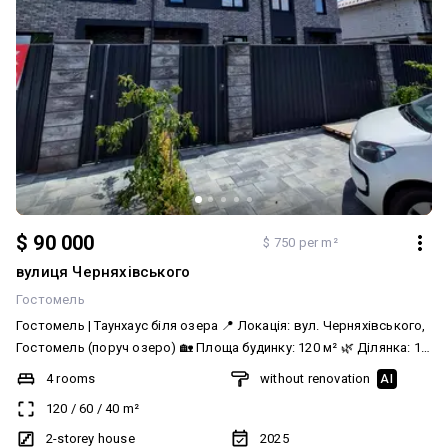
$ 90 000
$ 750 per m²
вулиця Черняхівського
Гостомель
Гостомель | Таунхаус біля озера 📍 Локація: вул. Черняхівського,
Гостомель (поруч озеро) 🏡 Площа будинку: 120 м² 🌿 Ділянка: 1,6
сотки 💰 Ціна: 90 000 $ ✨ Переваги будинку: ✔️ Сучасний таунхаус у
4 rooms
without renovation
AI
перспективній локації ✔️ Зручне функціональне планування ✔️
120
/
60
/
40
m²
Вже виконана розводка електрики ✔️ Тиха зелена зона, поруч
природа та вода 🏠 Планування: • Простора кухня-вітальня • 3
2-storey house
2025