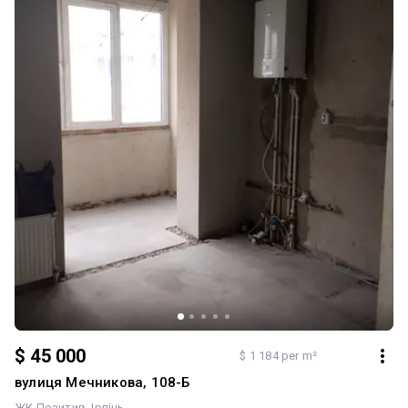
$ 45 000
$ 1 184 per m²
вулиця Мечникова, 108-Б
ЖК Позитив
Ірпінь