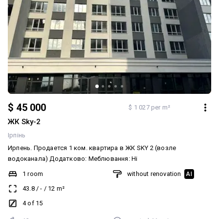
$ 45 000
$ 1 027 per m²
ЖК Sky-2
Ірпінь
Ирпень. Продается 1 ком. квартира в ЖК SKY 2 (возле
водоканала) Додатково: Меблювання: Ні
1 room
without renovation
AI
43.8
/
-
/
12
m²
4 of 15