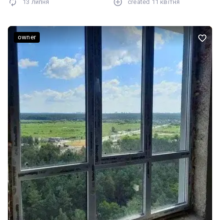
13 липня
created
11 квітня
owner