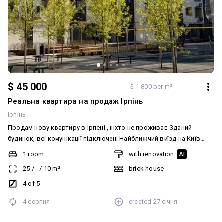
$ 45 000
$ 1 800 per m²
Реальна квартира на продаж Ірпінь
Ірпінь
Продам нову квартиру в Ірпені , ніхто не проживав Зданий
будинок, всі комунікації підключені Найближчий виїзд на Київ
Квартира готова до проживання або до здачі в аренду. Будинок
1 room
with renovation
AI
з ліфтом Можливий продаж під державні програми. ПРОДАЖ
25
/
-
/
10
m²
brick house
БЕЗ КОМІСІЇ Оформлення переуступка Телефонуйте та обирайте
час для перегляду. Додатково: Планування: Вільне планування.
4 of 5
Санвузол: Суміжний. Меблювання: Так. Комунікації:
4 серпня
created
27 січня
Асфальтована дорога, Центральна каналізація, Електрика, Вивіз
відходів, Газ, Центральний водопровід