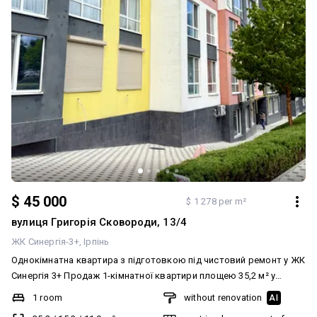
$ 45 000
$ 1 278 per m²
вулиця Григорія Сковороди, 13/4
ЖК Синергія-3+
Ірпінь
Однокімнатна квартира з підготовкою під чистовий ремонт у ЖК
Синергія 3+ Продаж 1-кімнатної квартири площею 35,2 м² у
сучасному житловому комплексі ЖК Синергія 3+. Квартира вже
1 room
without renovation
AI
має виконані основні ремонтні роботи, що дозволить значно