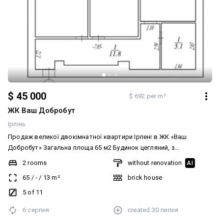
$ 45 000
$ 692 per m²
ЖК Ваш Добробут
Ірпінь
Продаж великої двокімнатної квартири Ірпені в ЖК «Ваш
Добробут» Загальна площа 65 м2 Будинок цегляний, з
індивідуальним газовим опаленням. Встановлені батареї,
2 rooms
without renovation
AI
розводка води+каналізації, стяжка підлоги. Розташована на 5
65
/
-
/
13
m²
brick house
поверсі Зараз ведуться активні роботи з встановлення ліфтів
та обладнання газового опалення. Право власності оформлене
5 of 11
Продаж здійснюється без комісії для покупця! Додатково:
6 серпня
created
30 липня
Планування: Роздільна. Санвузол: Суміжний. Система опалення: