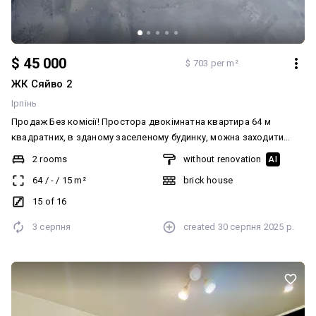
$ 45 000
$ 703 per m²
ЖК Сяйво 2
Ірпінь
Продаж Без комісії! Простора двокімнатна квартира 64 м
квадратних, в зданому заселеному будинку, можна заходити
відразу на ремонт та жити. Всі тарифи житлові, велика
2 rooms
without renovation
AI
парковка, поруч вся необхідна інфраструктура, магазини зупинка
64
/
-
/
15
m²
brick house
транспорту. Дуже зручний виїзд на Київ всього 7 кілометрів до
столиці! Телефонуйте домовимось про перегляд! Додатково:
15 of 16
Планування: Роздільна. Санвузол: Роздільний
3 серпня
created
30 серпня 2025 р.