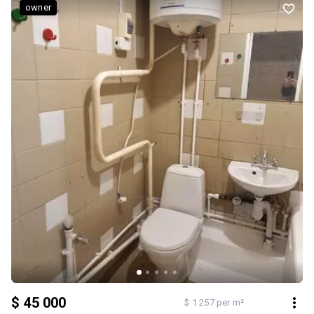
траса під кондиціонер. Є можливість підключення до житлових
owner
тарифів на комунальні послуги. Квартира продається без меблів
та техніки, що дає можливість облаштувати простір повністю
під себе. У комплекті йде дизайн-проєкт. Квартира підходить під
житловий сертифікат, програму «єОселя» та державні ваучери.
Чудовий варіант для тих, хто хоче одразу заїхати у новий
будинок та облаштувати житло на свій смак. ЖК «Молодість» -
це сучасний житловий комплекс із комфортною
малоповерховою забудовою та приємною атмосферою для
життя. Будинок вже заселений. Територія доглянута, підїзди
сучасні. На території є дитячі та спортивні майданчики. Зручна
інфраструктура поруч, включаючи школи, дитячі садки, зупинки
громадського транспорту, супермаркети та парки. Повноцінна
ванна. Є можливість облаштувати простір повністю під себе.
$ 45 000
$ 1 257 per m²