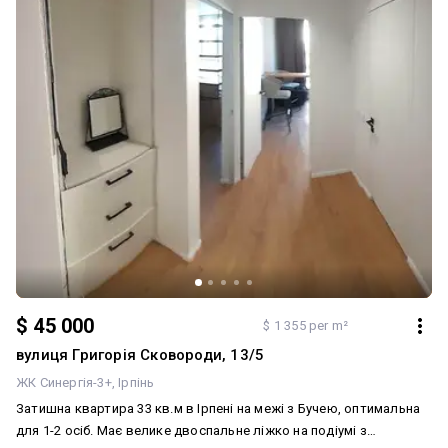
будівельників. Комфорт: Панорамні вікна
$ 45 000
$ 1 355 per m²
вулиця Григорія Сковороди, 13/5
ЖК Синергія-3+
Ірпінь
Затишна квартира 33 кв.м в Ірпені на межі з Бучею, оптимальна
для 1-2 осіб. Має велике двоспальне ліжко на подіумі з