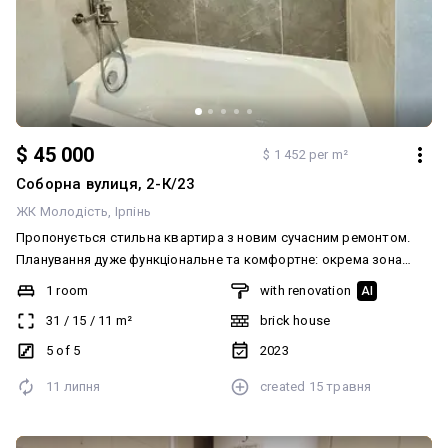
$ 45 000
$ 1 452 per m²
Соборна вулиця, 2-К/23
ЖК Молодість
Ірпінь
Пропонується стильна квартира з новим сучасним ремонтом.
Планування дуже функціональне та комфортне: окрема зона
передпокою із місцем під зберігання; простора кухня-вітальня з
1 room
with renovation
AI
обідньою зоною; виділена спальня зона зі зручним
31
/
15
/
11
m²
brick house
розташуванням ліжка та шаф; комфортний санвузол із ванною;
передбачені місця під шафи та системи зберігання. Квартира
5 of 5
2023
виглядає просторою та світлою завдяки грамотному
11 липня
created
15 травня
плануванню. Виконаний якісний ремонт із хороших матеріалів:
стіни - декоративне фарбування, підлога - ламінат та плитка.
Встановлена тепла підлога. Встановлений бойлер, проведена