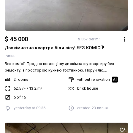
$ 45 000
$ 857 per m²
Двокімнатна квартра біля лісу! БЕЗ КОМІСІЇ!
Ірпінь
Без комісії! Продаю повноцінну двокімнатну квартиру без
ремонту, з просторою кухнею гостинною. Поруч ліс,
супермаркети, дитячий садочок, всі інфраструктура для
2 rooms
without renovation
AI
комфортного життя. Неподалік зупинка громадського
52.5
/
-
/
13.2
m²
brick house
транспорту на Київ. Площа 52.5кв.м Поверх: 5/16 Наповнення:
без перестінок, без стяжки, без штукатурки Ціна 45000$
5 of 16
Телефонуйте, домовимось за перегляд! Додатково: Система
yesterday at
09:36
created
23 липня
опалення: Власна котельня. Ремонт: Після будівельників.
Комунікації: Асфальтована дорога, Центральна каналізація,
Вивіз відходів, Електрика, Центральний водопровід