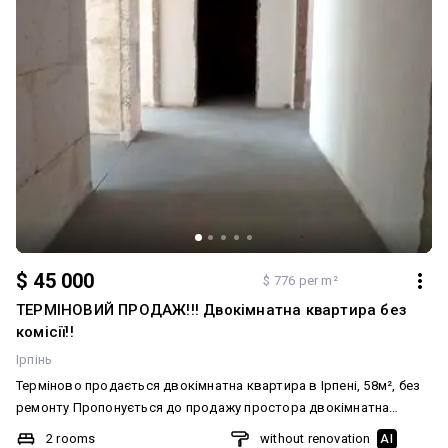
$ 45 000
$ 776 per m²
ТЕРМІНОВИЙ ПРОДАЖ!!! Двокімнатна квартира без
комісії!!
Ірпінь
Терміново продається двокімнатна квартира в Ірпені, 58м², без
ремонту Пропонується до продажу простора двокімнатна
квартира площею 58м². Квартира без ремонту – відмінний
2 rooms
without renovation
AI