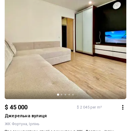
$ 45 000
$ 2 045 per m²
Джерельна вулиця
ЖК Фортуна
Ірпінь