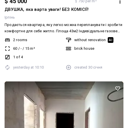
$ 45 000
$ 750 per m²
ДВУШКА, яка варта уваги! БЕЗ КОМІСІЇ!
Ірпінь
Продається квартира, яку легко можна перепланувати і зробити
комфортне для себе житло. Площа 43м2 Індивідуальне газове
опалення, стяжка, штукатурка, всі комунікації. Тут ви зможете
2 rooms
without renovation
AI
втілити всі свої дизайнерські ідеї. Будинок знаходиться в
60
/
-
/
15
m²
brick house
чудовій локації та має швидкий виїзд до Києва. Є дитячі та
спортивні майданчики. По всім питанням телефонуйте з радістю
1 of 4
проконсультую. Перегляд у зручний для вас час. Без комісії для
yesterday at
10:10
created
30 січня
покупця! Додатково: Система опалення: Індивідуальне газове.
Комунікації: Асфальтована дорога, Центральна каналізація,
Електрика, Вивіз відходів, Газ, Центральний водопровід