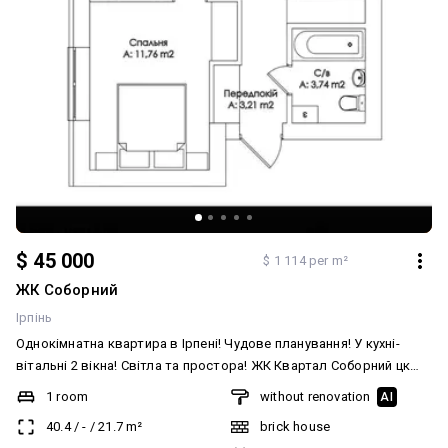
$ 45 000
$ 1 114 per m²
ЖК Соборний
Ірпінь
Однокімнатна квартира в Ірпені! Чудове планування! У кухні-
вітальні 2 вікна! Світла та простора! ЖК Квартал Соборний цк
комплекс з закритою територією та своєю власною
1 room
without renovation
AI
інфраструктурою! Швидкий виїзд на Київ! Індивідуальне газовве
40.4
/
-
/
21.7
m²
brick house
опалення! Надійний забудовник, якісна нерухомість! Можна під