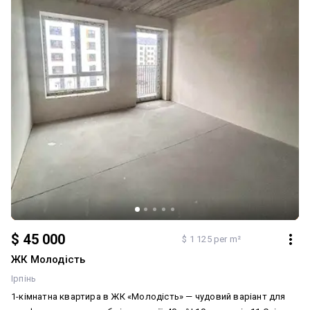
задоволенням підберу найкращий варіант саме для вас
Додатково: Система опалення: Індивідуальне газове.
Меблювання: Ні. Мультимедіа: Кабельне, цифрове ТБ, Без
мультимедіа, Супутникове ТБ, Швидкісний інтернет, Телевізор,
Wi-Fi. Комфорт: Відеоспостереження, Балкон, лоджія,
Паркувальне місце, Охорона території. Комунікації:
Асфальтована дорога, Центральна каналізація, Електрика, Вивіз
відходів, Газ, Центральний водопровід
$ 45 000
$ 1 125 per m²
ЖК Молодість
Ірпінь
1-кімнатна квартира в ЖК «Молодість» — чудовий варіант для