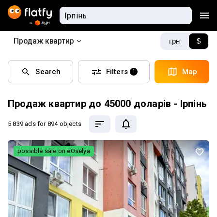
Продаж квартир
грн
$
Search
Filters
Map
1
Продаж квартир до 45000 доларів - Ірпінь
5 839 ads
for 894 objects
possible sale on eOselya