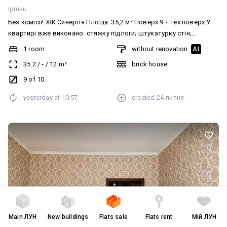
Ірпінь
Без комісії! ЖК Синергія Площа: 35,2 м² Поверх 9 + тех.поверх У
квартирі вже виконано: стяжку підлоги; штукатурку стін;
розведення електрики; розведення водопостачання;
1 room
without renovation
AI
встановлено радіатори; підготовлено вивід під кондиціонер.
35.2
/
-
/
12
m²
brick house
ТОП-ЛОКАЦІЯ! Поряд: Сільпо, АТБ, ФОРА, ТРАШ, Аврора, зупинка
маршрутного таксі, магазини, салони краси, кавярні, парк, ліс,
9 of 10
нова пошта Деталі за телефоном! Додатково: Тип будинку:
yesterday at
10:57
created
24 липня
Житловий фонд 2011-2020-і. Санвузол: Суміжний. Система
опалення: Індивідуальне газове. Комфорт: Ліфт
Main
ЛУН
New buildings
Flats sale
Flats rent
Мій ЛУН