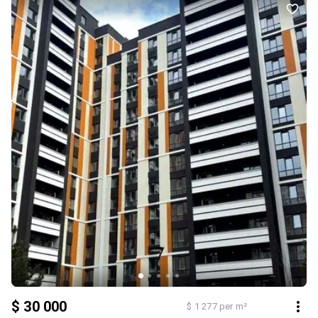
котельня. Ремонт: Після будівельників. Комфорт: Балкон,
лоджія, Ліфт, Гостьовий паркінг, Панорамні вікна, Грузовий ліфт.
Комунікації: Асфальтована дорога, Центральна каналізація,
Електрика, Вивіз відходів, Центральний водопровід
$ 30 000
$ 1 277 per m²