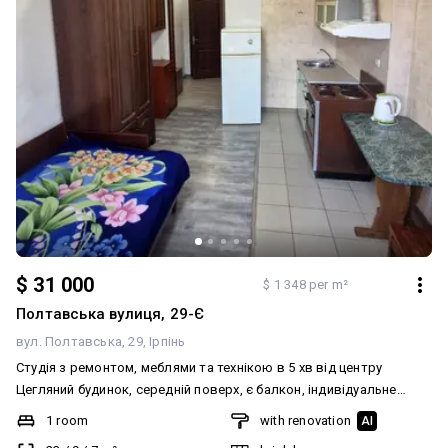
$ 31 000
$ 1 348 per m²
Полтавська вулиця, 29-Є
вул. Полтавська, 29
Ірпінь
Студія з ремонтом, меблями та технікою в 5 хв від центру
Цегляний будинок, середній поверх, є балкон, індивідуальне
електроопалення ( обігрів від конвектора) Не дивлячись на
1 room
with renovation
AI
компактний розмір квартира має Комфортне планування: