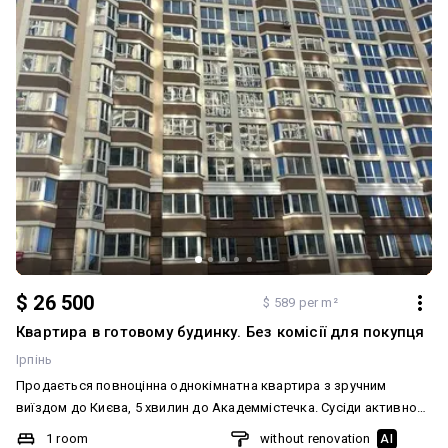
$ 26 500
$ 589 per m²
Квартира в готовому будинку. Без комісії для покупця
Ірпінь
Продається повноцінна однокімнатна квартира з зручним
виїздом до Києва, 5 хвилин до Академмістечка. Сусіди активно
роблять ремон. ЖК знаходиться поруч з лісом. Вся необхідна
1 room
without renovation
AI