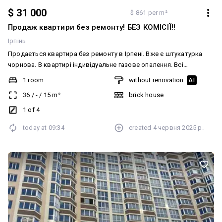
$ 31 000
$ 861 per m²
Продаж квартири без ремонту! БЕЗ КОМІСІЇ!!
Ірпінь
Продається квартира без ремонту в Ірпені. Вже є штукатурка
чорнова. В квартирі індивідуальне газове опалення. Всі
комунікації підведені до дверей. Площа 36м2 Поверх 1 над
1 room
without renovation
AI
високою комерцією Сподобалася квартира телефонуйте
36
/
-
/
15
m²
brick house
відповім на всі питання та домовимося про перегляд в зручний
для вас час БЕЗ КОМІСІЇ ДЛЯ ПОКУПЦЯ Додатково: Система
1 of 4
опалення: Індивідуальне газове. Комунікації: Асфальтована
today at
09:34
created
4 червня 2025 р.
дорога, Центральна каналізація, Електрика, Вивіз відходів, Газ,
Без комунікацій, Каналізація септик, Центральний водопровід,
Скважина