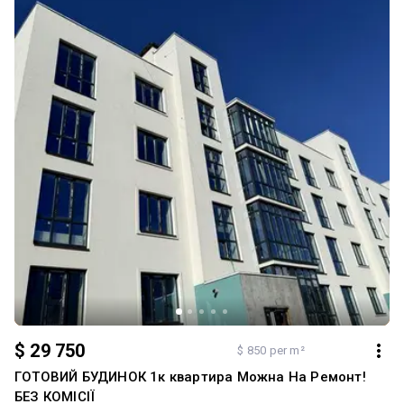
найкращих районів Ірпеня. Телефонуйте для отримання
детальної інформації та організації перегляду! Додатково: Тип
будинку: Житловий фонд від 2021 р.. Планування: Студія.
Санвузол: Суміжний. Система опалення: Індивідуальне газове.
Ремонт: Після будівельників
$ 29 750
$ 850 per m²
ГОТОВИЙ БУДИНОК 1к квартира Можна На Ремонт!
БЕЗ КОМІСІЇ