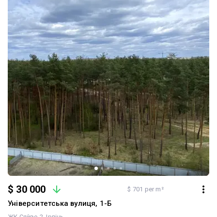
$ 30 000
$ 701 per m²
Університетська вулиця, 1-Б
ЖК Сяйво 2
Ірпінь