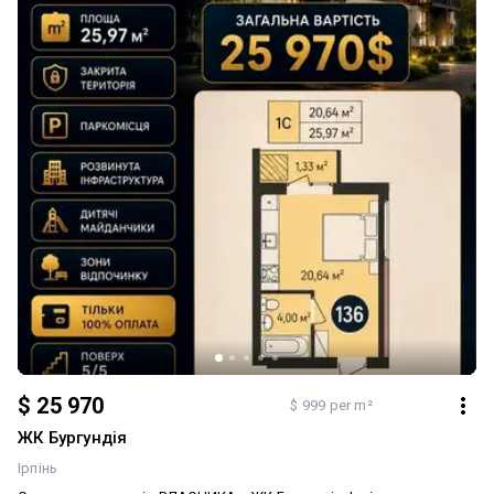
зручний для вас час. Додатково: Тип будинку: Житловий фонд
від 2021 р.. Планування: Студія. Система опалення: Індивідуальне
газове. Ремонт: Під чистову обробку
$ 25 970
$ 999 per m²
ЖК Бургундія
Ірпінь