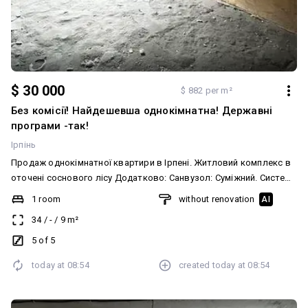
$ 30 000
$ 882 per m²
Без комісії! Найдешевша однокімнатна! Державні
програми -так!
Ірпінь
Продаж однокімнатної квартири в Ірпені. Житловий комплекс в
оточені соснового лісу Додатково: Санвузол: Суміжний. Система
опалення: Індивідуальне газове. Меблювання: Ні
1 room
without renovation
AI
34
/
-
/
9
m²
5 of 5
today at
08:54
created
today at
08:54