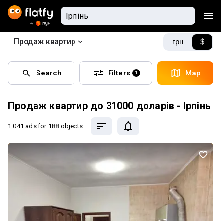
Продаж квартир
грн
$
Search
Filters
Map
1
Продаж квартир до 31000 доларів - Ірпінь
1 041 ads
for 188 objects