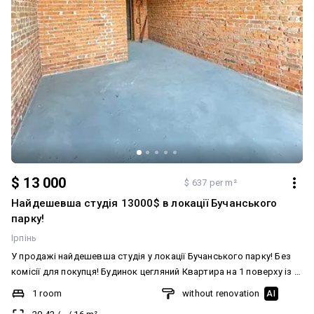
$ 13 000
$ 637 per m²
Найдешевша студія 13000$ в локації Бучанського
парку!
Ірпінь
У продажі найдешевша студія у локації Бучанського парку! Без
комісії для покупця! Будинок цегляний Квартира на 1 поверху із 7
Площа 20,42 м2 Заведені комунікація, є стяжка підлоги. На
1 room
without renovation
AI
територію вїзд закритий шлагбаумом. Достатньо місць для