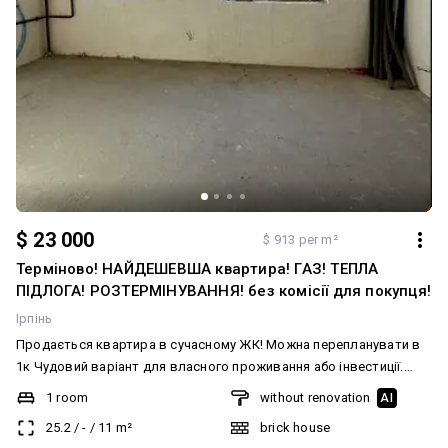
$ 23 000
$ 913 per m²
Терміново! НАЙДЕШЕВША квартира! ГАЗ! ТЕПЛА
ПІДЛОГА! РОЗТЕРМІНУВАННЯ! без комісії для покупця!
Ірпінь
Продається квартира в сучасному ЖК! Можна перепланувати в
1к Чудовий варіант для власного проживання або інвестиції.
Квартира має індивідуальне ГАЗОВЕ опалення та якісне базове
1 room
without renovation
AI
наповнення, що дозволяє одразу розпочати ремонт. У квартирі
25.2
/
-
/
11
m²
brick house
вже виконано: * розведення електрики; * розведення сантехніки;