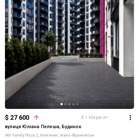
$ 27 600
$ 1 104 per m²
вулиця Юліана Пелеша, Будинок
ЖК Family Plaza 2
Княгинин
Івано-Франківськ