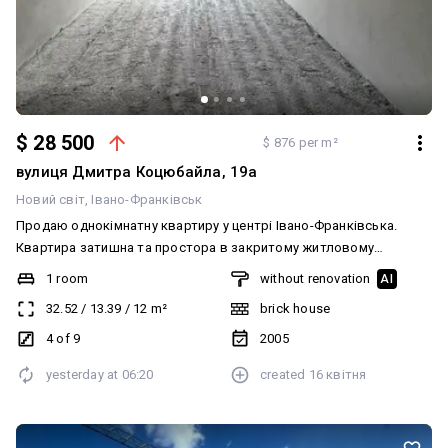
$ 28 500
$ 876 per m²
вулиця Дмитра Коцюбайла, 19а
Новий світ
Івано-Франківськ
Продаю однокімнатну квартиру у центрі Івано-Франківська.
Квартира затишна та простора в закритому житловому
комплексі з власною інфраструктурою. Квартира на 4 поверсі з
1 room
without renovation
AI
9 Площа 32.52 м2 Сирець з чистовою штукатуркою та стяжкою
32.52
/
13.39
/
12
m²
brick house
та всіма комунікаціями. Житловий комплекс передбачає
відпочинкові зони, власну парковку, закриту територію, дитячий
4 of 9
2005
майданчик та зручна інфраструктура. За детальною
yesterday at
06:20
created
16 квітня
інформацією телефонуйте!