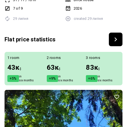
7 of 9
2026
29 липня
created
29 липня
Flat price statistics
1 room
2 rooms
3 rooms
43к
63к
83к
$
$
$
in
in
in
+5%
+9%
+6%
six months
six months
six months