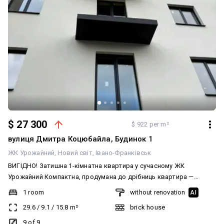
$ 27 300
$ 922 per m²
вулиця Дмитра Коцюбайла, Будинок 1
ЖК Урожайний
Новий світ
Івано-Франківськ
ВИГІДНО! Затишна 1-кімнатна квартира у сучасному ЖК
Урожайний Компактна, продумана до дрібниць квартира —
ідеальний варіант для першого житла або інвестиції. Площа 30
1 room
without renovation
AI
м² (29.58) — без жодного зайвого метра, усе максимально
29.6
/
9.1
/
15.8
m²
brick house
функціонально. Розташована у 3 секції, 4 під’їзд, 9 поверх —
комфортний рівень висоти з чудовим краєвидом. ЖК
9 of 9