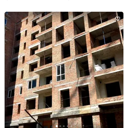
в оренду. • Сучасний проєкт із облаштованою прибудинковою
територією та розвиненою інфраструктурою поруч. Ідеальний
варіант як для власного проживання, так і для інвестиції.
Телефонуйте вже сьогодні та встигніть придбати квартиру за
вигідною ціною!