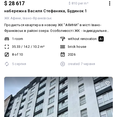
$ 28 617
$ 810 per m²
набережна Василя Стефаника, Будинок 1
ЖК Афини
Івано-Франківськ
Продається квартира в новому ЖК "АФИНИ" в місті Івано-
Франківськ в районі озера. Особоливості ЖК: - індивідуальне
газове опалення - повністю цегляне будівництво - вікна 5 камер
1 room
without renovation
AI
WDS - закритий двір з відеонаглядом - утеплення 15 мм
35.33
/
14.2
/
10.2
m²
brick house
пінополіестиролом - топове розташування біля міського озера -
гаражі та власна комерція в будинку - зручна транспортна
8 of 10
2026
розвʼязка Телефонуйте чи пишіть, щоб дізнатись деталі
5 серпня
created
7 червня