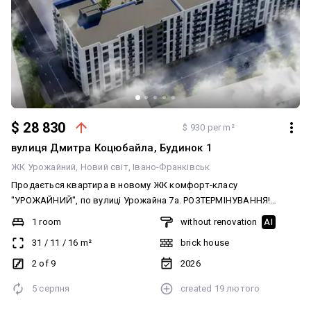
$ 28 830
$ 930 per m²
вулиця Дмитра Коцюбайла, Будинок 1
ЖК Урожайний
Новий світ
Івано-Франківськ
Продається квартира в новому ЖК комфорт-класу
"УРОЖАЙНИЙ", по вулиці Урожайна 7а. РОЗТЕРМІНУВАННЯ!
Переваги житлового комплексу: - зручне розташування біля
1 room
without renovation
AI
центру міста - газове індивідуальне опалення - цегляне
31
/
11
/
16
m²
brick house
будівництво, що забезпечить хорошу теплоізоляцію - ЖК
закритого типу з відеонаглядом - відпочинкові зони на даху
2 of 9
2026
будинку - великий двір з багатофункціональним полем -
5 серпня
created
19 лютого
наявність гостьового паркінгу та гаражів - зручні планування -
найкраща ціна в центральному районі міста - доступне