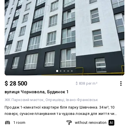
$ 28 500
$ 838 per m²
вулиця Чорновола, Будинок 1
ЖК Парковий маєток
Опришівці
Івано-Франківськ
Продаж 1-кімнатної квартири біля парку Шевченка. 34 м², 10
поверх, сучасне планування та чудова локація для життя чи
інвестиції. Будинок на фінальній стадії здачі — вже завершують
1 room
without renovation
AI
фасадні роботи. У квартирі вже можна розпочинати ремонтні