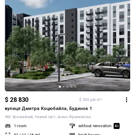
$ 28 830
$ 930 per m²
вулиця Дмитра Коцюбайла, Будинок 1
ЖК Урожайний
Новий світ
Івано-Франківськ
1 room
without renovation
AI
31
/
11
/
16
m²
brick house