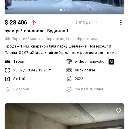
$ 28 406
$ 810 per m²
вулиця Чорновола, Будинок 1
ЖК Парковий маєток
Опришівці
Івано-Франківськ
Продаж 1 кім. квартири біля парку Шевченка! Поверх-6/10
Площа- 35.07 м2 Ідеальний вибір для комфортного життя чи
вигідної інвестиції. Переваги комплексу: • Зручна локація біля
1 room
without renovation
AI
парку ім. Т. Г. Шевченка та міського озера. • Розвинена
35.07
/
13.94
/
13.71
m²
brick house
інфраструктура в пішій доступності: дитячий садок, школа,
спортивний майданчик, магазини, аптека, лікарня, громадський
8 of 10
2022
транспорт. Телефонуйте для детальної інформації та перегляду!
6 серпня
created
28 січня