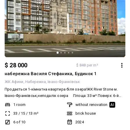
$ 28 000
$ 848 per m²
набережна Василя Стефаника, Будинок 1
ЖК Афини
Набережна
Івано-Франківськ
Продається 1-кімнатна квартира біля озера!ЖК River Stone м.
Івано-Франківськ,неподалік озера ⠀ Площа: 33 м² Поверх: 6-й
Готовий будинок — можна починати ремонт Стан: штукатурка під
1 room
without renovation
AI
маяки — ідеально для ремонту «під себе» Панорамні вікна —
33
/
15
/
13
m²
brick house
багато світла + красивий вигляд Ціна нижча, ніж у забудовника! ⠀
Переваги: Зручна локація — поруч природа, озеро, магазини,
6 of 10
2024
транспорт Гарне планування Чудовий варіант для проживання