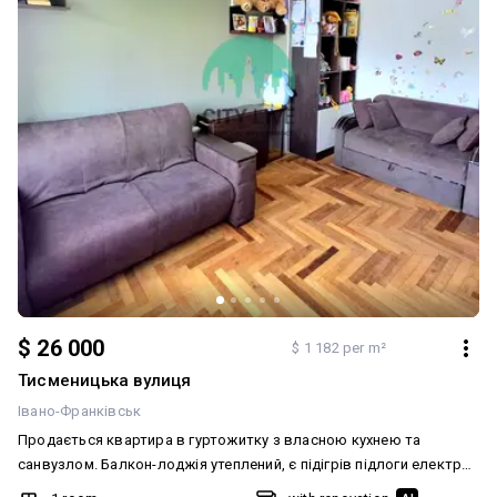
$ 26 000
$ 1 182 per m²
Тисменицька вулиця
Івано-Франківськ
Продається квартира в гуртожитку з власною кухнею та
санвузлом. Балкон-лоджія утеплений, є підігрів підлоги електро
та бойлер на 80 л. Витяжки, каналізація та труби на воду