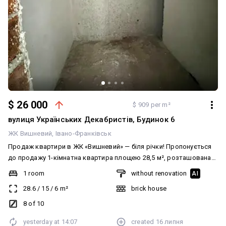
$ 26 000
$ 909 per m²
вулиця Українських Декабристів, Будинок 6
ЖК Вишневий
Івано-Франківськ
Продаж квартири в ЖК «Вишневий» — біля річки! Пропонується
до продажу 1-кімнатна квартира площею 28,5 м², розташована
на 8 поверсі нового сучасного житлового комплексу ЖК
1 room
without renovation
AI
«Вишневий». Переваги: • Будинок знаходиться на етапі
28.6
/
15
/
6
m²
brick house
завершальних будівельних робіт — вже скоро можна буде
заселятися! • Чудова локація біля річки — ідеальне місце для
8 of 10
прогулянок, відпочинку та спокійного життя. • Зручне
yesterday at
14:07
created
16 липня
планування, продумане для комфортного проживання або здачі