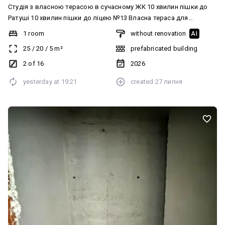
Студія з власною терасою в сучасному ЖК 10 хвилин пішки до
Ратуші 10 хвилин пішки до ліцею №13 Власна тераса для
відпочинку Затишний двір із ландшафтним дизайном Закритий
1 room
without renovation
AI
двір без автомобілів Безпечні дитячі майданчики для активного
25
/
20
/
5
m²
prefabricated building
розвитку Підземний паркінг з укриттям Стильні дизайнерські
холи з лаундж-зонами Власний торговий центр на території ЖК
2 of 16
2026
yesterday at
19:21
created
27 липня