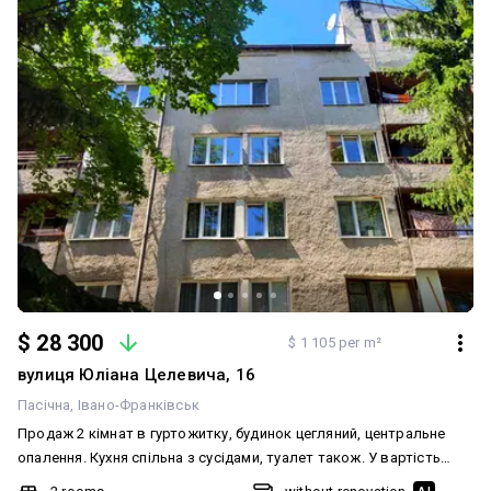
$ 28 300
$ 1 105 per m²
вулиця Юліана Целевича, 16
Пасічна
Івано-Франківськ
Продаж 2 кімнат в гуртожитку, будинок цегляний, центральне
опалення. Кухня спільна з сусідами, туалет також. У вартість
входить ще 2 кладовки та приміщення для ванної кімнати.