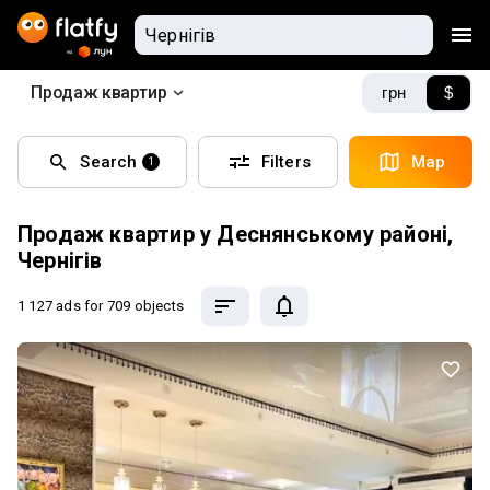
Продаж квартир
грн
$
Search
Filters
Map
1
Продаж квартир у Деснянському районі,
Чернігів
1 127 ads
for 709 objects