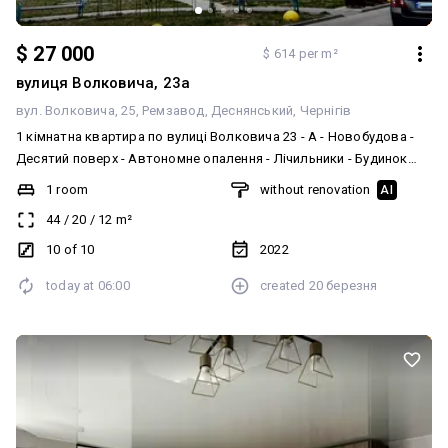
$ 27 000
$ 614 per m²
вулиця Волковича, 23а
вул. Волковича, 25
Ремзавод
Деснянський
Чернігів
1 кімнатна квартира по вулиці Волковича 23 - А - Новобудова -
Десятий поверх - Автономне опалення - Лічильники - Будинок
заселений - Документи зареєстровані - Гарний вигляд на місто -
1 room
without renovation
AI
Дитячий майданчик - Додатково є комора Для перегляду
44
/
20
/
12
m²
квартири, будь ласка, телефонуйте!
10 of 10
2022
today at
06:00
created
20 березня