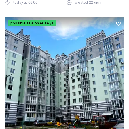
today at
06:00
created
22 липня
possible sale on eOselya