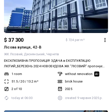
$ 37 300
$ 724 per m²
Лісова вулиця, 42-В
ЖК Лісовий
Деснянський
Чернігів
ЕКСКЛЮЗИВНА ПРОПОЗИЦІЯ! ЗДАЧА в ЕКСПЛУАТАЦІЮ
ЛЮТИЙ_БЕРЕЗЕНЬ 2024 НОВОБУДОВА ЖК "ЛІСОВИЙ" пропонує
продаж квартири на 2 поверсі 10ти поверхового цегляного
1 room
without renovation
AI
будинку Квартира площею 51,5м² має простору кімнату - 20м² та
51.5
/
20
/
13.2
m²
brick house
кухню - 13,2м². Ремонту немає, звичайне оздоблення
будівельниками після будівництва: стяжка, шпаклювання стін.
2 of 10
2025
Встановлений газовий котел (Protherm Jaguar 24), мідь/
today at
06:00
created
9 червня 2025 р.
нержавійка, потужністю 24кВт, двоконтурний, управління
електронне, виробник Словаччина; і радіатор сталевий Rens 22
тип, Д*В - 500х500 мм, теплова потужність - 560 Вт, тип