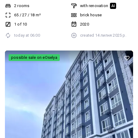
опалення.Центр,поруч ринок,супермаркети,аптеки ,мегацентр.
2 rooms
with renovation
AI
65
/
27
/
18
m²
brick house
1 of 10
2020
today at
06:00
created
14 липня 2025 р.
possible sale on eOselya