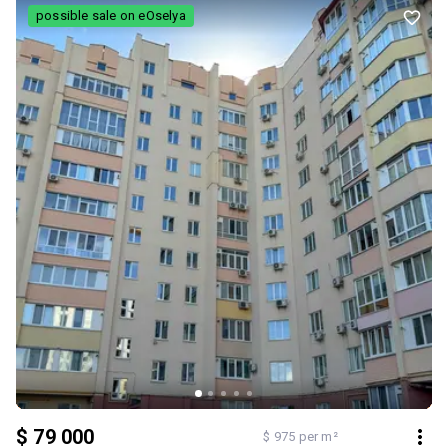
панельний, виробник Україна. Встановлений лічильник на газ,
possible sale on eOselya
виведені труби для підключення води, встановлені розетки та
вимикачі світла. Є ІНШІ ВАРІАНТИ КВАРТИР,РІЗНА КВАДРАТУРА ТА
ПОВЕРХИ! Пишіть/дзвоніть на Viber щоб отримати детальну
інформацію
$ 79 000
$ 975 per m²