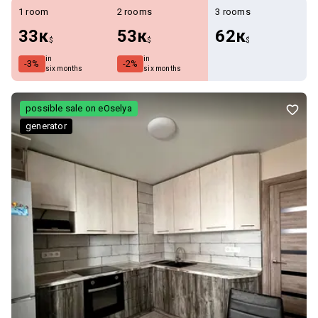
1 room
2 rooms
3 rooms
33к
53к
62к
$
$
$
in
in
-3%
-2%
six months
six months
possible sale on eOselya
generator