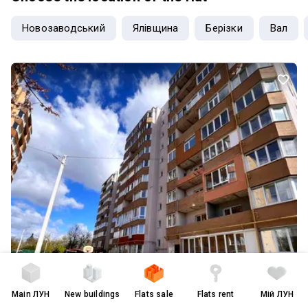
Новозаводський
Ялівщина
Берізки
Вал
Main
ЛУН
New buildings
Flats sale
Flats rent
Мій ЛУН