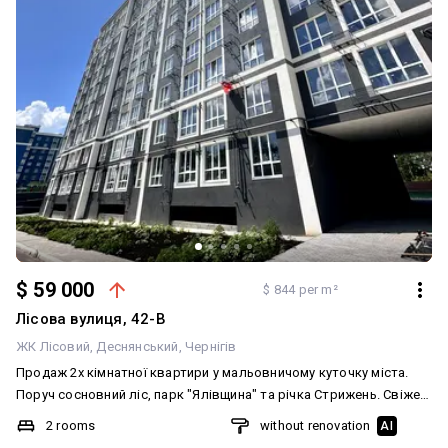
$ 59 000
$ 844 per m²
Лісова вулиця, 42-В
ЖК Лісовий
Деснянський
Чернігів
Продаж 2х кімнатної квартири у мальовничому куточку міста.
Поруч сосновний ліс, парк "Ялівщина" та річка Стрижень. Свіже
та чисте повітря, тихе та спокійне місце від міського життя та
2 rooms
without renovation
AI
рутини. ! Це вже привід звернути увагу на пропозицію від