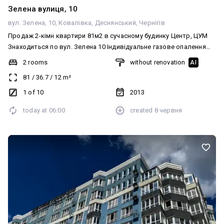
Зелена вулиця, 10
вул. Зелена, 10
Ковалівка
Деснянський
Чернігів
Продаж 2-кімн квартири 81м2 в сучасному будинку Центр, ЦУМ
Знаходиться по вул. Зелена 10 Індивідуальне газове опалення
Квартира на 1му поверсі з 10ти Двостороння, простора Гарне
2 rooms
without renovation
AI
планування, можна змінювати Балкон великий з виходом з кухні
81
/
36.7
/
12
m²
та холу Будинок престижний, закритий двір, є крнсьєрж
Квартира підходить під всі програми
1 of 10
2013
today at
06:00
created
8 червня