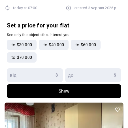
комфортний мікроклімат у будь-яку пору року. У квартирі
today at
07:00
created
3 червня 2025 р.
встановлено систему відеоспостереження. Закрита територія,
дитячий майданчик у дворі. Гарний варіант для життя чи
інвестиції в престижному районі. Деталі за телефоном —
Set a price for your flat
запрошуємо на перегляд!
See only the objects that interest you
to $30 000
to $40 000
to $60 000
to $70 000
$
$
Show