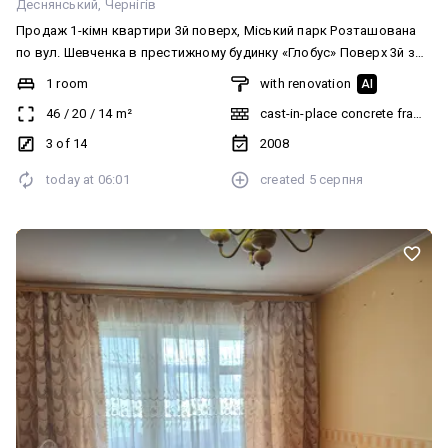
Деснянський
Чернігів
Продаж 1-кімн квартири 3й поверх, Міський парк Розташована
по вул. Шевченка в престижному будинку «Глобус» Поверх 3й з
14ти Загальна площа 46 м2, кімната 20 м2, кухня 14 м2 Будинок
1 room
with renovation
AI
монолітний Лічильник тепла на квартиру Квартира з ремонтом,
46
/
20
/
14
m²
cast-in-place concrete frame bu
меблями і технікою Можна одразу заїхати і жити або здавати в
оренду Поруч парк Відеоогляд на території, консьєрж
3 of 14
2008
today at
06:01
created
5 серпня