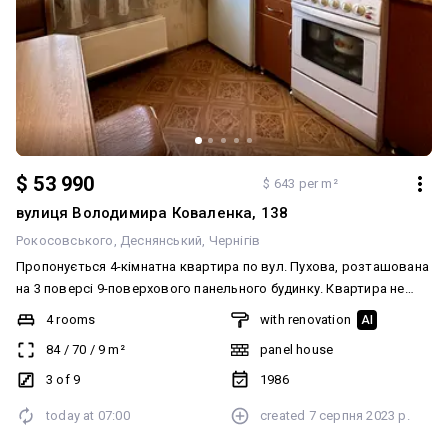
$ 53 990
$ 643 per m²
вулиця Володимира Коваленка, 138
Рокосовського
Деснянський
Чернігів
Пропонується 4-кімнатна квартира по вул. Пухова, розташована
на 3 поверсі 9-поверхового панельного будинку. Квартира не
кутова, світла та тепла, в акуратному житловому стані.
4 rooms
with renovation
AI
Встановлено частково металопластикові вікна, сучасний кахель
84
/
70
/
9
m²
panel house
у ванній, лінолеум на підлозі, стеля — шпалери. Є лоджія.
Залишаються вбудовані меблі. Чиста та доглянута оселя —
3 of 9
1986
заїжджайте та живіть. Зручна локація: поруч зупинка, магазини,
today at
07:00
created
7 серпня 2023 р.
школи, дитячі садки — все необхідне у пішій доступності.
Розглядається обмін на 2-кімнатну квартиру з вашою доплатою,