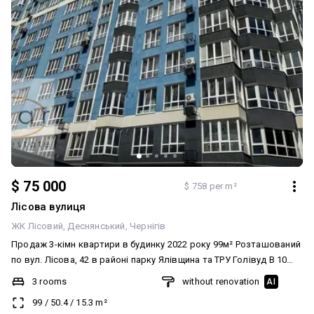
$ 75 000
$ 758 per m²
Лісова вулиця
ЖК Лісовий
Деснянський
Чернігів
Продаж 3-кімн квартири в будинку 2022 року 99м² Розташований
по вул. Лісова, 42 в районі парку Ялівщина та ТРУ Голівуд В 10
поверховому цегляному будинку на високому 1 поверсі З
3 rooms
without renovation
AI
індивідуальним газовим опаленням Є власна комора у підвалі
99
/
50.4
/
15.3
m²
Будинок побудований з силікатної цегли та утеплений