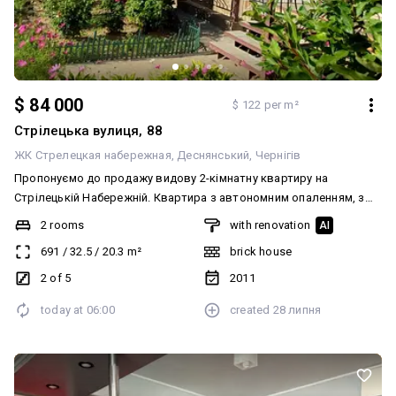
$ 84 000
$ 122 per m²
Стрілецька вулиця, 88
ЖК Стрелецкая набережная
Деснянський
Чернігів
Пропонуємо до продажу видову 2-кімнатну квартиру на
Стрілецькій Набережній. Квартира з автономним опаленням, з
ремонтом. Меблі та техніка залишаються.
2 rooms
with renovation
AI
691
/
32.5
/
20.3
m²
brick house
2 of 5
2011
today at
06:00
created
28 липня