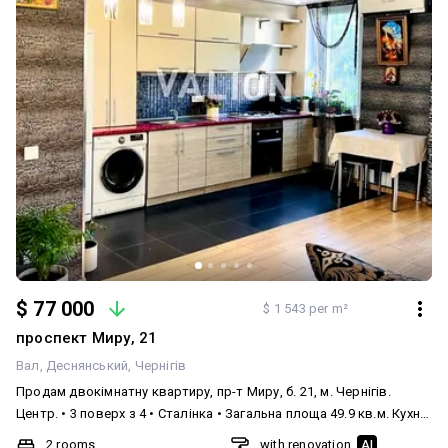
$ 77 000
$ 1 543 per m²
проспект Миру, 21
Вал
Деснянський
Чернігів
Продам двокімнатну квартиру, пр-т Миру, б. 21, м. Чернігів.
Центр. • 3 поверх з 4 • Сталінка • Загальна площа 49.9 кв.м. Кухня-
вітальня 32.1 кв.м, спальня 10.1 кв.м. • Балкон не засклений з
2 rooms
with renovation
AI