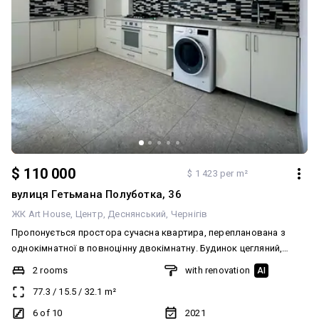
$ 110 000
$ 1 423 per m²
вулиця Гетьмана Полуботка, 36
ЖК Art House
Центр
Деснянський
Чернігів
Пропонується простора сучасна квартира, перепланована з
однокімнатної в повноцінну двокімнатну. Будинок цегляний,
новий, розташований у самому центрі Чернігова — зручна
2 rooms
with renovation
AI
інфраструктура, все поруч. Поверх 6 із 10, загальна площа 78 м².
77.3
/
15.5
/
32.1
m²
Квартира з якісним ремонтом, продається з вбудованими
меблями та технікою. Автономне опалення забезпечить
6 of 10
2021