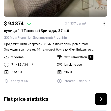
$ 94 874
$ 1 337 per m²
вулиця 1-ї Танкової Бригади, 37 к.6
ЖК Мрія Чернігів
Деснянський
Чернігів
Продаж 2-кімн квартири 71 м2 з люксовим ремонтом
Знаходиться по вул. 1-ї танкової бригади біля Епіцентру
Індивідуальне газове опалення Поверх 6й з 10 ти Загальна
2 rooms
with renovation
AI
площа 71 м2 Зроблено перепланування кухня-студія і окрема
71
/
32
/
34
m²
brick house
спальня Є зручна гардеробна Ванна простора є все По всій
квартирі тепла підлога Панорамні вікна Всі матеріали якісні
6 of 10
2020
Залишаються меблі і техніка Шафа з підсвіткою Є окрема
today at
06:00
created
9 червня
кладовка та гараж з автоматичними воротами прямо в будинку
Кладовка входить у вартість, гараж за окрему плату
Flat price statistics