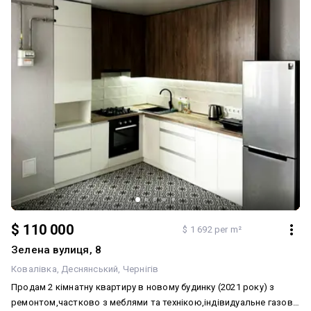
$ 110 000
$ 1 692 per m²
Зелена вулиця, 8
Ковалівка
Деснянський
Чернігів
Продам 2 кiмнатну квартиру в новому будинку (2021 року) з
ремонтом,частково з меблями та технiкою,iндiвидуальне газове