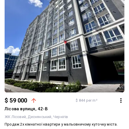
комфортного життя. Квартира стане чудовим варіантом як для
власного проживання, так і для інвестиції під оренду.
Телефонуйте — організую показ у зручний для Вас час.
$ 59 000
$ 844 per m²
Лісова вулиця, 42-В
ЖК Лісовий
Деснянський
Чернігів
Продаж 2х кімнатної квартири у мальовничому куточку міста.