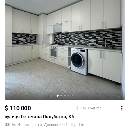
$ 110 000
$ 1 423 per m²
вулиця Гетьмана Полуботка, 36
ЖК Art House
Центр
Деснянський
Чернігів