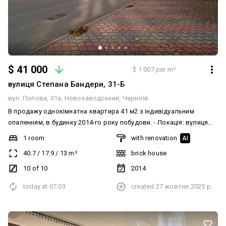
$ 41 000
$ 1 007 per m²
вулиця Степана Бандери, 31-Б
вул. Попова, 31а
Новозаводський
Чернігів
В продажу однокімнатна квартира 41 м2 з індивідуальним
опаленням, в будинку 2014-го року побудови. - Локація: вулиця
Степана Бандери (колишня Попова) 31Б, поруч з мікрорайоном
1 room
with renovation
AI
Шерстянка та мостовим переходом в районі залізничного
40.7
/
17.9
/
13
m²
brick house
вокзалу. - Планування: загальна квадратура 41 м2, кімната 18 м2,
кухня 13 м2, просторий передпокій, суміщений санвузол, вихід з
10 of 10
2014
кімнати на лоджію. Квартира не кутова, десятий поверх
today at
07:03
created
27 жовтня 2025 р.
десятиповерхівки, над квартирою повноцінний техповерх. - Стан:
сучасний косметичний ремонт, вбудовані меблі в кімнаті,
передпокої та кухні, індивідуальний двоконтурний газовий котел
(опалення та гаряча вода у вас свої), наявна техніка, комунікації,