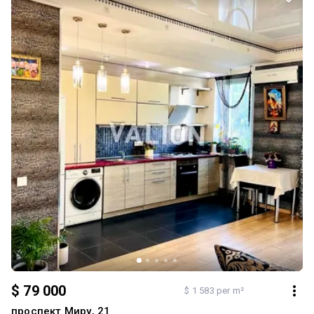
сантехніка в гарному стані, повністю справні. Підключено
домофон, кабельне, інтернет. Завозь меблі, заходь і живи. -
Документи та готовність до продажу: право власності на основі
документів, виданих забудовником, власниця перша і одна,
випишеться без проблем. Можливий продаж за державною
програмою єВІДНОВЛЕННЯ (сертифікат за втрачене житло), за
умови, що сума на сертифікаті не перевищуватиме 1млн грн. Ціна
обговорюється, але виключно після перегляду. Перегляд
замовляйте завчасно, зателефонувавши за вказаним номером.
З документами можна ознайомитись в офісі агенції, за адресою
вул. Мстиславська 23. Нагадую, квартира продається без комісії
для покупця.
$ 79 000
$ 1 583 per m²
проспект Миру, 21