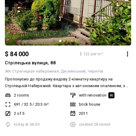
$ 84 000
$ 122 per m²
Стрілецька вулиця, 88
ЖК Стрелецкая набережная
Деснянський
Чернігів
Пропонуємо до продажу видову 2-кімнатну квартиру на
Стрілецькій Набережній. Квартира з автономним опаленням, з
ремонтом. Меблі та техніка залишаються.
2 rooms
with renovation
AI
691
/
32.5
/
20.3
m²
brick house
2 of 5
2011
today at
06:00
created
28 липня