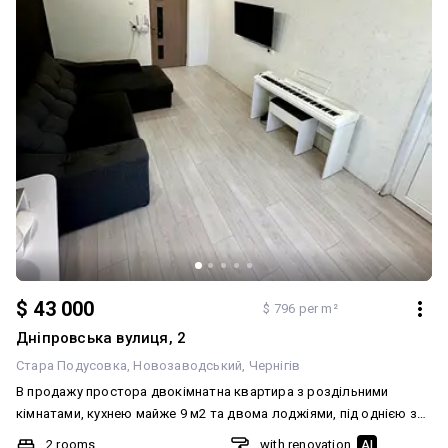
$ 43 000
$ 796 per m²
Дніпровська вулиця, 2
Стара Подусовка
Новозаводський
Чернігів
В продажу простора двокімнатна квартира з роздільними
кімнатами, кухнею майже 9 м2 та двома лоджіями, під однією з
яких погріб. Квартира на першому поверсі дев'ятиповерхівки,
2 rooms
with renovation
AI