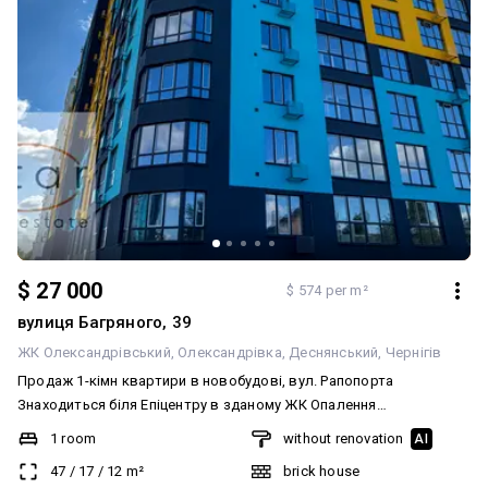
$ 27 000
$ 574 per m²
вулиця Багряного, 39
ЖК Олександрівський
Олександрівка
Деснянський
Чернігів
Продаж 1-кімн квартири в новобудові, вул. Рапопорта
Знаходиться біля Епіцентру в зданому ЖК Опалення
двоконтурний газовий котел - автономне опалення та гаряча
1 room
without renovation
AI
вода, самостійне регулювання температури та витрат Загальна
47
/
17
/
12
m²
brick house
площа: 45 м² Кухня - 11 м², з виходом на лоджію 6й поверх В