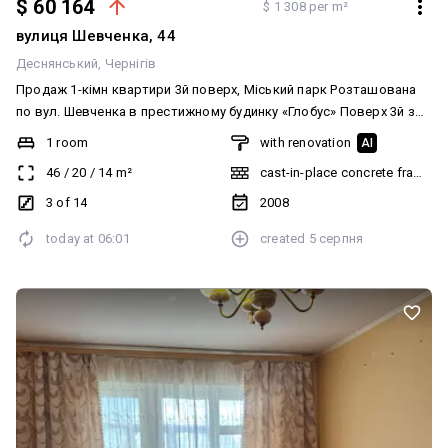
$ 60 164
$ 1 308 per m²
вулиця Шевченка, 44
Деснянський
Чернігів
Продаж 1-кімн квартири 3й поверх, Міський парк Розташована
по вул. Шевченка в престижному будинку «Глобус» Поверх 3й з
14ти Загальна площа 46 м2, кімната 20 м2, кухня 14 м2 Будинок
1 room
with renovation
AI
монолітний Лічильник тепла на квартиру Квартира з ремонтом,
46
/
20
/
14
m²
cast-in-place concrete frame bu
меблями і технікою Можна одразу заїхати і жити або здавати в
оренду Поруч парк Відеоогляд на території, консьєрж
3 of 14
2008
today at
06:01
created
5 серпня