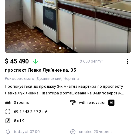
$ 45 490
$ 658 per m²
проспект Левка Лукʼяненка, 35
Рокосовського
Деснянський
Чернігів
Пропонується до продажу 3-кімнатна квартира по проспекту
Левка Лук’яненка. Квартира розташована на 8-му поверсі 9-
поверхового цегляного будинку. Загальна площа — 69,1 м², кухня
3 rooms
with renovation
AI
— 7,2 м². Квартира в житловому стані, має зручне планування та
69.1
/
43.2
/
7.2
m²
чудово підійде як для власного проживання, так і для здачі в
оренду. У квартирі залишаються меблі та техніка, зокрема
8 of 9
холодильник, пральна машина та телевізор. Третя кімната
today at
07:00
created
23 червня
повністю укомплектована диваном. Будинок розташований у