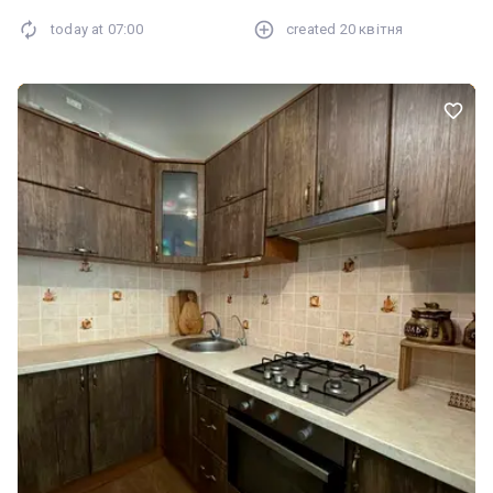
централізоване водопостачання. Дах у хорошому стані — не
today at
07:00
created
20 квітня
протікає. Залишаються меблі та холодильник. Встановлені
якісні броньовані вхідні двері. Охайний під’їзд. Підходить під
програму «ЄВідновлення»! Телефонуйте для детальної
інформації та організації перегляду.