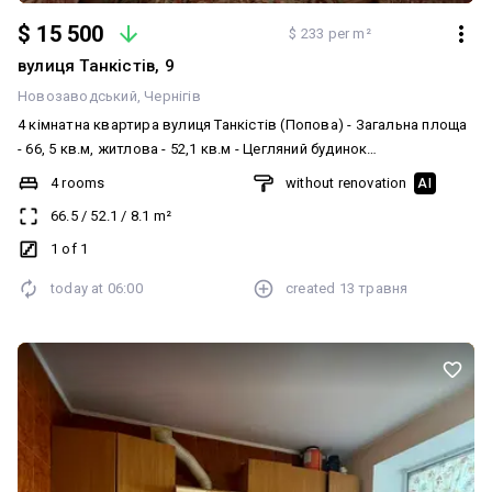
$ 15 500
$ 233 per m²
вулиця Танкістів, 9
Новозаводський
Чернігів
4 кімнатна квартира вулиця Танкістів (Попова) - Загальна площа
- 66, 5 кв.м, житлова - 52,1 кв.м - Цегляний будинок
одноповерховий - Автономне опалення - Вода заведена -
4 rooms
without renovation
AI
Лічильник на газ, світло - Санвузол у дворі - Двір кутовий,
66.5
/
52.1
/
8.1
m²
огорожен Телефонуйте, будь ласка, домовимось на перегляд!
1 of 1
today at
06:00
created
13 травня