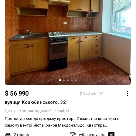
$ 56 990
$ 950 per m²
вулиця Коцюбинського, 32
Центр
Новозаводський
Чернігів
Пропонується до продажу простора 2-кімнатна квартира в
самому центрі міста, район Макдональдс. Квартира
розташована на 1 поверсі 5-поверхового цегляного будинку.
2 rooms
with renovation
AI