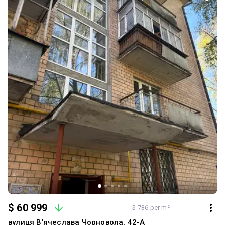
$ 60 999
$ 736 per m²
вулиця Вʼячеслава Чорновола, 42-А