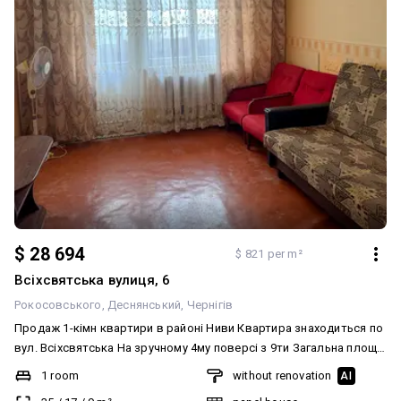
$ 28 694
$ 821 per m²
Всіхсвятська вулиця, 6
Рокосовського
Деснянський
Чернігів
Продаж 1-кімн квартири в районі Ниви Квартира знаходиться по
вул. Всіхсвятська На зручному 4му поверсі з 9ти Загальна площа
35 м2, кімната 17 м2, кухня 9 м2 Квартира в задовільному стані,
1 room
without renovation
AI
ремонт потрібен Санвузол окремо Плита газова Балкон з