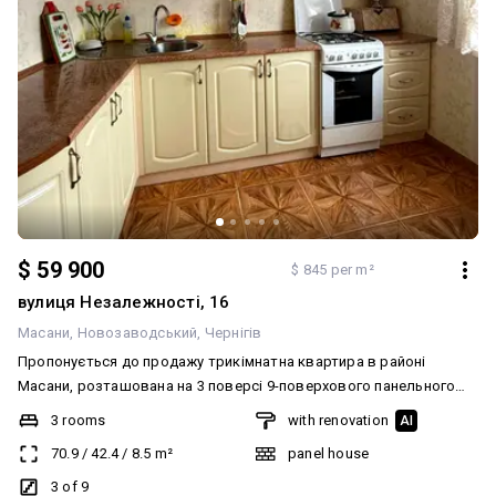
$ 59 900
$ 845 per m²
вулиця Незалежності, 16
Масани
Новозаводський
Чернігів
Пропонується до продажу трикімнатна квартира в районі
Масани, розташована на 3 поверсі 9-поверхового панельного
будинку. Загальна площа квартири — 71 м², житлова — 42,4 м²,
3 rooms
with renovation
AI
кухня — 8,5 м², санвузол роздільний, є балкон. Квартира в
70.9
/
42.4
/
8.5
m²
panel house
хорошому житловому стані — можна одразу заїжджати та
проживати без додаткових витрат. Встановлені
3 of 9