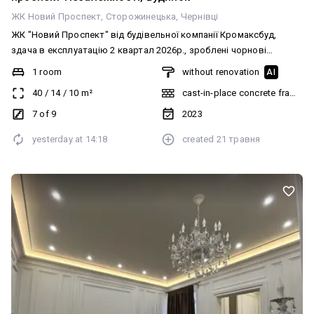
ЖК Новий Проспект
Сторожинецька
Чернівці
ЖК "Новий Проспект" від будівельної компанії Кромаксбуд,
здача в експлуатацію 2 квартал 2026р., зроблені чорнові
роботи, розведено опалення - тепла підлога.
1 room
without renovation
AI
40
/
14
/
10
m²
cast-in-place concrete frame bu
7 of 9
2023
yesterday at
14:18
created
21 травня