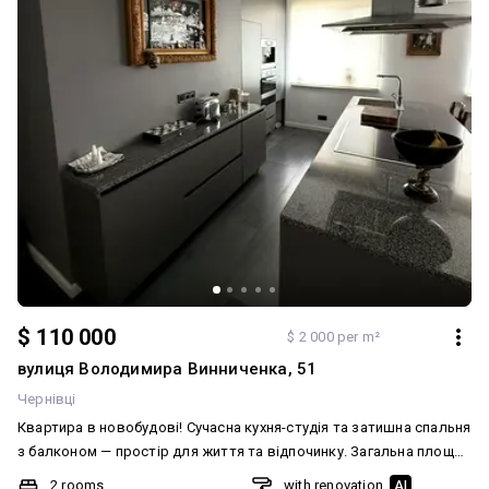
$ 110 000
$ 2 000 per m²
вулиця Володимира Винниченка, 51
Чернівці
Квартира в новобудові! Сучасна кухня-студія та затишна спальня
з балконом — простір для життя та відпочинку. Загальна площа
— 55 м² 🍴 Кухня — 31 м² 🛏 Спальня — 14 м² з балконом 🏢 Поверх
2 rooms
with renovation
AI