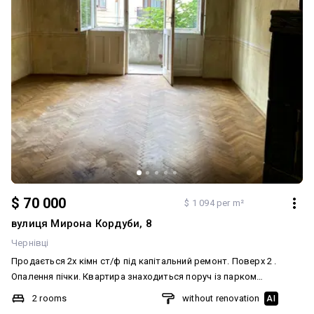
$ 70 000
$ 1 094 per m²
вулиця Мирона Кордуби, 8
Чернівці
Продається 2х кімн ст/ф під капітальний ремонт. Поверх 2 .
Опалення пічки. Квартира знаходиться поруч із парком
Шевченка і сквером , сучасною школою, поруч є 2 ринка,
2 rooms
without renovation
AI
найкраща транспортна розвʼязка. Є відео огляд. Агентство