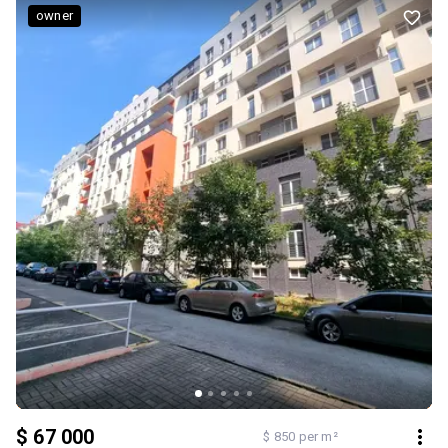
мешканцями. Дзвоніть/пишіть: 0639529253 / 0680771906
owner
$ 67 000
$ 850 per m²