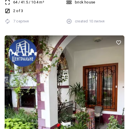
64
/
41.5
/
10.4
m²
brick house
нерухомості. Комісія 2%
2 of 3
7 серпня
created
10 липня