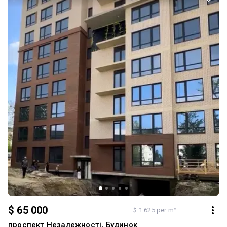
проспект і готова до ремонту, всю чорнову роботу вже
зроблено за Вас. Площа - 32кв.м., поверх 4-ий з 5. Ціна - 48К €
Деталі 050-036-8008 #Центральне_Агентство_Нерухомості
#продажквартир
$ 65 000
$ 1 625 per m²
проспект Незалежності, Будинок