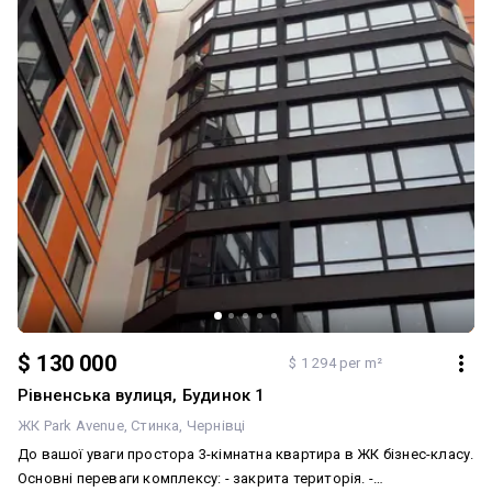
$ 130 000
$ 1 294 per m²
Рівненська вулиця, Будинок 1
ЖК Park Avenue
Стинка
Чернівці
До вашої уваги простора 3-кімнатна квартира в ЖК бізнес-класу.
Основні переваги комплексу: - закрита територія. -