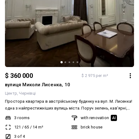
$ 360 000
$ 2 975 per m²
вулиця Миколи Лисенка, 10
Центр
Чернівці
Простора квартира в австрійському будинку на вул. М. Лисенка!
одна з найпрестижніших вулиць міста. Поруч зелень, кав’ярні,
історичні будівлі, драмтеатр, палаци культури, транспорт, 1хв і
3 rooms
with renovation
AI
театральна площа. Простора кухня має обідню зону та вихід на
121
/
65
/
14
m²
brick house
балкон , що виходить у тихий зелений двір. Дві кімнати
ізольовані, одна з них має балкон, інша -великий гардероб та
3 of 4