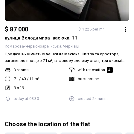
$ 87 000
$ 1 225 per m²
вулиця Володимира Івасюка, 11
Комарова-Червоноармійська
Чернівці
Продаж 3-х кімнатної чешки на Івасюка. Світла та простора,
загальною площею 71 м², в гарному жилому стані, три окремі
кімнати, лоджия, великий гардероб. Гарна прибудинкова
3 rooms
with renovation
AI
територія та облаштована парковка. Поряд вся необхідна
71
/
40
/
11
m²
brick house
інфраструктура.
9 of 9
today at
08:30
created
24 липня
Choose the location of the flat