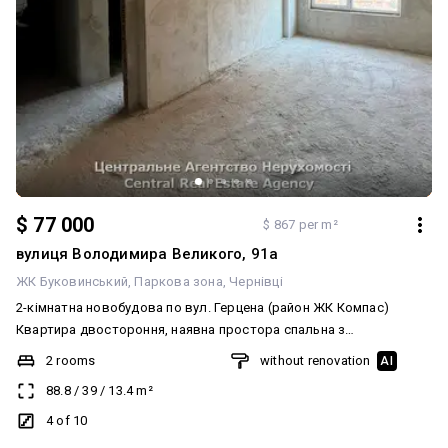
$ 77 000
$ 867 per m²
вулиця Володимира Великого, 91а
ЖК Буковинський
Паркова зона
Чернівці
2-кімнатна новобудова по вул. Герцена (район ЖК Компас)
Квартира двостороння, наявна простора спальна з
гардеробною, кухня з панорамним вікном та кладовою У
2 rooms
without renovation
AI
квартирі розведене опалення та водовідведення, залита
88.8
/
39
/
13.4
m²
стяжка. Загальна площа - 88.8 кв.м, 4-й поверх Встановлені вхідні
броньовані двері Квартира двостороння, світла й простора.
4 of 10
Здача - кінець 2026 року Ціна: 77000 у.о.