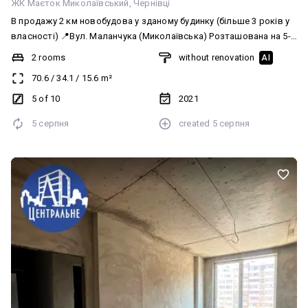
ЖК Маєток Миколаївський
Чернівці
В продажу 2 км новобудова у зданому будинку (більше 3 років у
власності) 📍Вул. Маланчука (Миколаївська) Розташована на 5-
му поверсі, загальна площа 70.6 кв.м, стан від забудовника. У
2 rooms
without renovation
AI
квартирі поміняні двері, розведена тепла підлога, батареї,
70.6
/
34.1
/
15.6
m²
електрика, вода. Ціна 85 000 у.о. 050-399-60-03
#Центральне_Агентство_Нерухомості #ПродажКвартир
5 of 10
2021
5 серпня
created
5 серпня