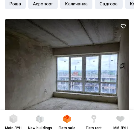
Роша
Аеропорт
Каличанка
Садгора
К
Main
ЛУН
New buildings
Flats sale
Flats rent
Мій ЛУН