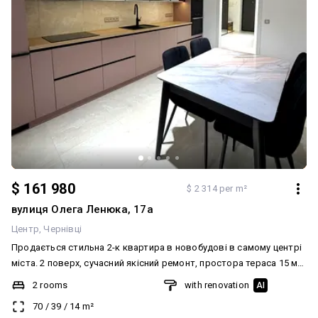
$ 161 980
$ 2 314 per m²
вулиця Олега Ленюка, 17а
Центр
Чернівці
Продається стильна 2-к квартира в новобудові в самому центрі
міста. 2 поверх, сучасний якісний ремонт, простора тераса 15 м².
Будинок цегляний, вже введений в експлуатацію, При потребі є
2 rooms
with renovation
AI
можливість придбати паркомісце. Індивідуальне опалення ,
70
/
39
/
14
m²
тепла підлога.