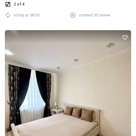
2 of 4
today at
08:30
created
30 липня