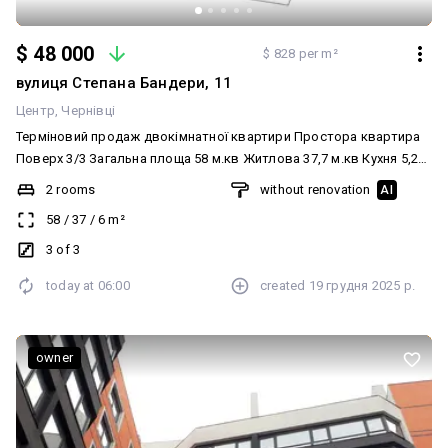
$ 48 000
$ 828 per m²
вулиця Степана Бандери, 11
Центр
Чернівці
Терміновий продаж двокімнатної квартири Простора квартира
Поверх 3/3 Загальна площа 58 м.кв Житлова 37,7 м.кв Кухня 5,2
м.кв Сумісний санвузол Кожна кімната має індивідуальне пічне
2 rooms
without renovation
AI
опалення Розташована в центрі міста, чудова інфраструктура
58
/
37
/
6
m²
Поруч театральна площа, парк, парковка для авто, зупинка
громадського транспорту, школа Відкриті до пропозицій,
3 of 3
телефонуйте Готові до швидкої угоди Перегляд за попередньою
today at
06:00
created
19 грудня 2025 р.
домовленістю За додатковими питаннями телефонуйте!
owner