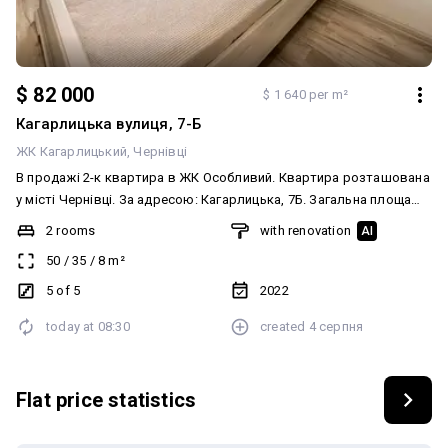
$ 82 000
$ 1 640 per m²
Кагарлицька вулиця, 7-Б
ЖК Кагарлицький
Чернівці
В продажі 2-к квартира в ЖК Особливий. Квартира розташована
у місті Чернівці. За адресою: Кагарлицька, 7Б. Загальна площа
помешкання 50 кв.м. 35 кв.м. — житлової площі. Площа кухні: 8
2 rooms
with renovation
AI
кв.м. Санвузол суміжний. З євроремонтом. Знаходиться на 5
50
/
35
/
8
m²
поверсі. Опалення – індивідуальне. Є меблі та побутова техніка.
Ціна становить 85000 $. Якщо маєте будь-які запитання та хочете
5 of 5
2022
переглянути — телефонуйте
today at
08:30
created
4 серпня
Flat price statistics