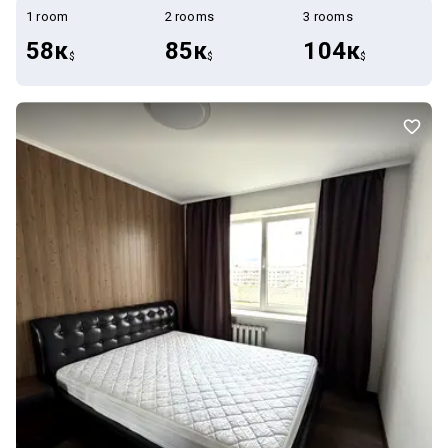
1 room
2 rooms
3 rooms
58к
85к
104к
$
$
$