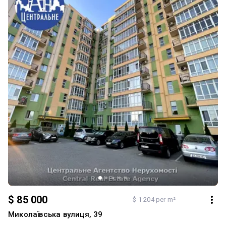
зал, кухню, 2 санвузли, веранду, сауну і гарний підвал; має
окремий вхід, затишний дворик та розташована в тихому й
спокійному місці. Це випадок, коли варто купляти не квадратні
метри, а емоцію та атмосферу. Вартість обʼєкта складає 235 000
у.о Детальніше за тел. 050-399-60-03
$ 85 000
$ 1 204 per m²
Миколаївська вулиця, 39