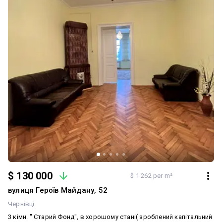
$ 130 000
$ 1 262 per m²
вулиця Героїв Майдану, 52
Чернівці
3 кімн. " Старий Фонд", в хорошому стані( зроблений капітальний