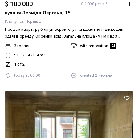
$ 100 000
$ 1 098 per m²
вулиця Леоніда Дергача, 15
Клокучка
Чернівці
Продам квартиру біля університету яка ідеально підійде для
здачі в оренду. Окремий вхід. Загальна площа - 91 м.кв.: 3
кімнати, просторий хол, кухня та санвузол. Стан квартири
3 rooms
with renovation
AI
житловий - є всі зручності та газове опалення. Також є власний
91.1
/
54
/
8.4
m²
затишний дворик із невеликими грядками. Поруч зупинка
транспорту, сквер та вся можлива інфраструктура. Деталі за
1 of 2
тел.
today at
06:00
created
2 червня