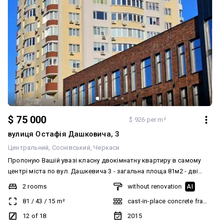
$ 75 000
$ 926 per m²
вулиця Остафія Дашковича, 3
Центральний
Соснівський
Черкаси
Пропоную Вашій увазі класну двокімнатну квартиру в самому
центрі міста по вул. Дашкевича 3 - загальна площа 81м2 - дві
окремі кімнати - сан вузол роздільний - вид на Дніпро - середній
2 rooms
without renovation
AI
поверх - встановлені лічильники на воду, світло, тепло - прямий
81
/
43
/
15
m²
cast-in-place concrete frame bu
продаж - у власності більше 3х років Ключі в АН!
12 of 18
2015