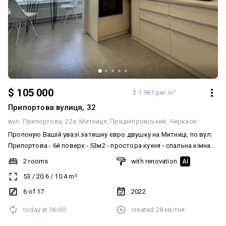
$ 105 000
$ 1 981 per m²
Припортова вулиця, 32
вул. Припортова, 22а
Митниця
Придніпровський
Черкаси
Пропоную Вашій увазі затишну євро двушку на Митниці, по вул.
Припортова - 6й поверх - 53м2 - простора кухня - спальна кімната
- зона вітальні - гардероб - суміжний сан вузол - 10 кВт -
2 rooms
with renovation
AI
індивідуальний лічильник на тепло, воду, світло - в будинку два
53
/
20.6
/
10.4
m²
ліфта (вантажний та пасажирський) - ОСББ Квартира з якісним
ремонтом, повністю укомплектована меблями та технікою, які
6 of 17
2022
залишаються при продажу - вбудована кухня - стіл та стільці -
today at
06:00
created
28 квітня
варильна поверхня - духова шафа - СВЧ піч - холодильник -
посудомийна машина - пральна машина - бойлер - кордиціонер -