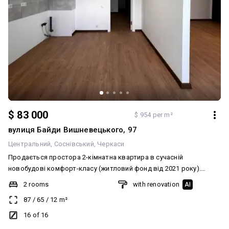
$ 83 000
$ 954 per m²
вулиця Байди Вишневецького, 97
Центральний
Соснівський
Черкаси
Продається простора 2-кімнатна квартира в сучасній
новобудові комфорт-класу (житловий фонд від 2021 року).
Розташована на 16 поверсі з 17, загальна площа — 87 м², кухня —
2 rooms
with renovation
AI
12 м². Роздільне планування Євроремонт Великий коридор з
87
/
65
/
12
m²
можливістю облаштування гардеробної Централізоване
опалення Ліфт Без меблів Світла та простора квартира з
16 of 16
чудовими панорамними видами на місто та неймовірними