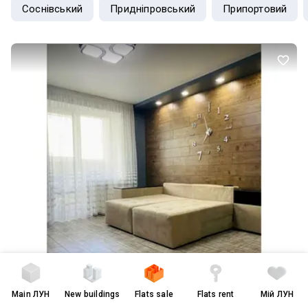
Соснівський
Придніпровський
Припортовий
сторонньому браузері)
Main
ЛУН
New buildings
Flats sale
Flats rent
Мій ЛУН