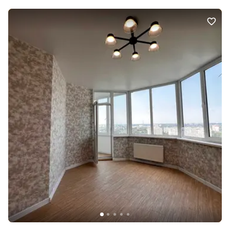
телевізор - двоспальне ліжко - диван Квартира не кутова, тепла.
Шикарний вид на алею та Дніпро Ключі в АН! Ідеально для
молодої сімʼї або для здачі в оренду