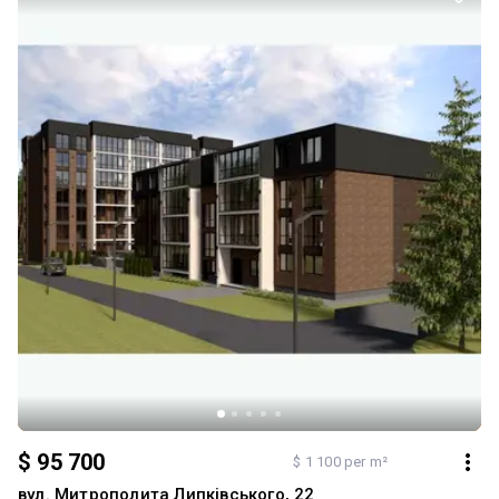
двоспальне ліжко - великий диван - робоча зона - телевізор
Заходь та живи! Ключі в АН! Комісія 2%
$ 95 700
$ 1 100 per m²
вул. Митрополита Липківського, 22