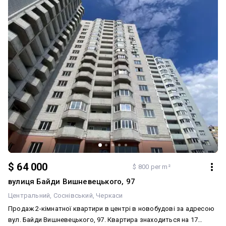
куточку. Іграшки, м’які кольори та домашній затишок роблять її
місцем, куди хочеться повертатися. Важлива перевага
сьогодення — у ЖК є генератор, тому при відключеннях світла
забезпечується робота необхідних систем будинку. Будинок
розташований у сучасному ЖК закритого типу: доглянута
територія, відеонагляд, ОСББ, сучасний дитячий майданчик та
безпечний простір для мешканців. Квартира, де комфорт
відчувається в кожній деталі.
$ 64 000
$ 800 per m²
вулиця Байди Вишневецького, 97
Центральний
Соснівський
Черкаси
Продаж 2-кімнатної квартири в центрі в новобудові за адресою
вул. Байди Вишневецького, 97. Квартира знаходиться на 17