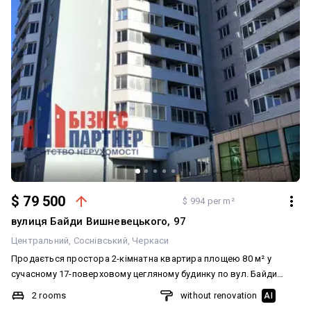
програмах за 82 500$ Ця квартира є чудовою можливістю для
тих, хто бажає створити свій ідеальний простір у центрі Черкас з
усіма перевагами розвиненої інфраструктури.
$ 79 500
$ 994 per m²
вулиця Байди Вишневецького, 97
Центральний
Соснівський
Черкаси
Продається простора 2-кімнатна квартира площею 80 м² у
сучасному 17-поверховому цегляному будинку по вул. Байди
Вишневецького, 97. Основні характеристики: • Загальна площа –
2 rooms
without renovation
AI
80 м². • Велика кухня-студія + окрема спальня. • Стан – після