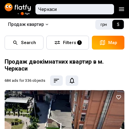
Продаж квартир
грн
$
Search
Filters
Map
1
Продаж двокімнатних квартир в м.
Черкаси
684 ads
for 336 objects