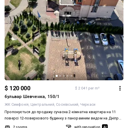
$ 120 000
$ 2 041 per m²
бульвар Шевченка, 150/1
ЖК Симфонія
Центральний
Соснівський
Черкаси
Пропонується до продажу сучасна 2-кімнатна квартира на 11
поверсі 12-поверхового будинку з панорамним видом на Дніпро.
Основні переваги: автономне газове опалення (конденсаційний
2 rooms
with renovation
AI