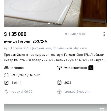
сімю з двох осіб. Прямий продаж.
$ 135 000
$ 1 948 per m²
вулиця Гоголя, 253/2-А
вул. Гоголя, 251
Центральний
Соснівський
Черкаси
Продам 2к.кв з новим ремонтом, вул. Гоголя, біля ТРЦ Любава/
сквер Юність - 6й поверх - 70м2 - велика кухня 16,6м2 - сан вузол
роздільний - вітальня - спальна кімната - два вида опалення
2 rooms
with renovation
AI
(централізоване з індивідуальним лічильником та електричне.
69.3
/
36.1
/
16.6
m²
Квартира розділена на три зони, в кожній з яких можна
індивідуально встановлювати температуру) - ОСББ - підземний
6 of 11
2023
паркінг Квартира укомплектована всим необхідним для
today at
06:00
created
2 червня
комфортного проживання - вбудована кухня - холодильник -
духова шафа - СВЧ піч - індукційна плита - стіл та стільці -
кондиціонер - бойлер - роутер - пилосос - електричний чайник -
пральна та сушильна машини - дві великі шафи купе -