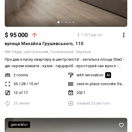
$ 95 000
$ 1 727 per m²
вулиця Михайла Грушевського, 110
ЖК Надія
Центральний
Соснівський
Черкаси
Продам класну квартиру в центрі міста! - загальна площа 55м2 -
дві окремі кімнати - кухня - гардероб - просторий сан вузол -
панорамні вікна - тепла підлога Продаж з меблями та технікою -
2 rooms
with renovation
AI
вбудована кухня - посудомийна машина - вбудований
55
/
28
/
15
m²
cast-in-place concrete frame bu
холодильник - плита - духова шафа - стіл та стільці - бойлер -
пральна машина (+ функція сушки) - двоспальне ліжко - диван -
13 of 17
2021
дві робочих зони - два кондиціонера - вбудовані шафи Ідеальний
23 липня
created
25 лютого
варіант для здачі в оренду або для власного проживання! В
квартирі ніхто не жив! Показ по домовленості!
generator