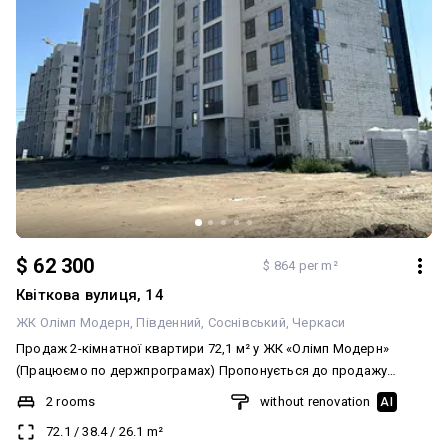
$ 62 300
$ 864 per m²
Квіткова вулиця, 14
ЖК Олімп Модерн
Південний
Соснівський
Черкаси
Продаж 2-кімнатної квартири 72,1 м² у ЖК «Олімп Модерн»
(Працюємо по держпрограмах) Пропонується до продажу
простора та функціональна двокімнатна квартира в новобудові
2 rooms
without renovation
AI
— ЖК «Олімп Модерн». Чудове планування з великою кухнею-
72.1
/
38.4
/
26.1
m²
вітальнею. Основні характеристики: Загальна площа: 72,1 м²