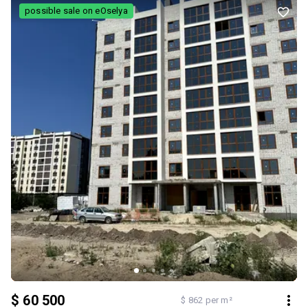
територія з відеоспостереженням для вашої безпеки.
possible sale on eOselya
Облаштовані дитячі та спортивні майданчики на території. Район,
що активно розбудовується: поруч розташовані магазини,
супермаркети, зручна транспортна розв’язка та вся необхідна
міська інфраструктура. Зверніть увагу: У наявності також є
декілька аналогічних квартир такої ж площі на інших поверхах.
Ціна: 67 100 $ Контакти для детальної інформації та запису на
перегляд: 098-320-30-30 063-499-53-57
$ 60 500
$ 862 per m²