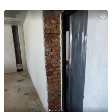
— лише 10 хвилин. Це квартира, куди хочеться повертатися після
важкого дня. Напишіть або телефонуйте, щоб першими побачити
цей неймовірний краєвид наживо!