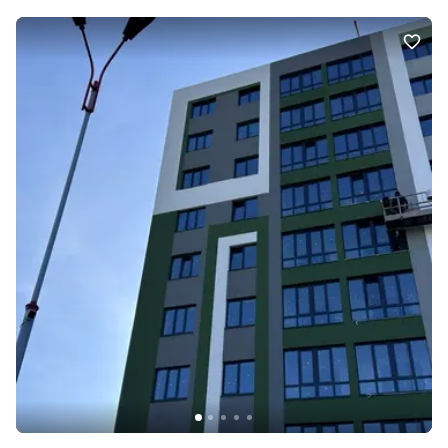
Санвузол роздільний. Броньовані вхідні двері. З великим
балконом. Індивідуальне газове опалення. Індивідуальні
лічильники на всі комунікації. Присутній торг! Переуступка ще діє
(оплачує власник). Телефонуте Інна, показ по домовленості!