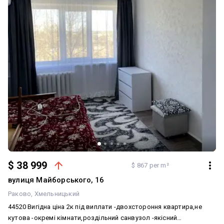
вайбер) Телефонуйте
$ 38 999
$ 867 per m²
вулиця Майборського, 16
Раково
Хмельницький
44520 Вигідна ціна 2к під виплати -двохстороння квартира,не
кутова -окремі кімнати,роздільний санвузол -якісний