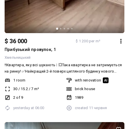
$ 36 000
$ 1 200 per m²
Прибузький провулок, 1
Хмельницький
‼️Квартира, яку всі шукають ❕ 💥Така квартирка не затримується
на ринку! ✅Найкращий 2-й поверх цегляного будинку нового
планування з ліфтом поблизу центру ✅30 м² + балкон засклений.
1 room
with renovation
AI
💥 Хороший житловий стан, просторий балкон 🔸Залишаються
30
/
15.2
/
7
m²
brick house
меблі (добротне дубове ліжко, шафи), техніка (холодильник,
пралка) 💸 Ціна всього 36000 дол (без сплати комісії агентсту) 📩
2 of 9
1989
📱0686393964 Наталія АН Nika Realty
yesterday at
06:00
created
11 червня