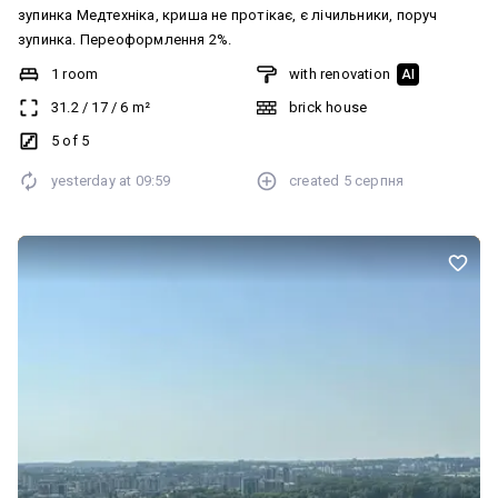
зупинка Медтехніка, криша не протікає, є лічильники, поруч
зупинка. Переоформлення 2%.
1 room
with renovation
AI
31.2
/
17
/
6
m²
brick house
5 of 5
yesterday at
09:59
created
5 серпня