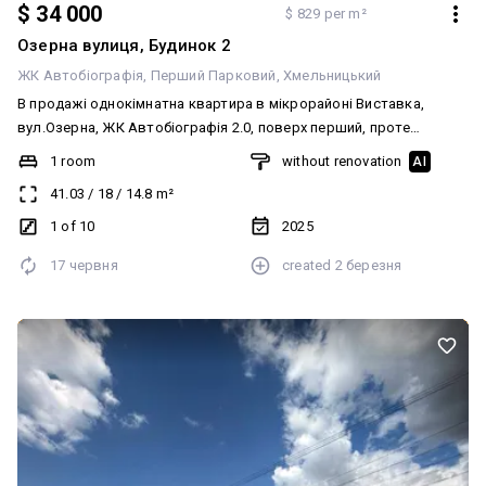
$ 34 000
$ 829 per m²
Озерна вулиця, Будинок 2
ЖК Автобіографія
Перший Парковий
Хмельницький
В продажі однокімнатна квартира в мікрорайоні Виставка,
вул.Озерна, ЖК Автобіографія 2.0, поверх перший, проте
високий, над комерцією, 41кв.м., будинок на етапі будівництва,
1 room
without renovation
AI
квартира не кутова, не ліфтова, вікна в сторону озера, велика
41.03
/
18
/
14.8
m²
лоджія з кімнати, простора кухня, за будинком планується
дитячий майданчик та паркова зона, навколо заплановано
1 of 10
2025
багато парокмісць. Від забудовника: штукатурка, розводка
17 червня
created
2 березня
електрики, індивідуальне газове опалення із встановленням
двоконтурного котла. Телефонуйте, наразі в даному будинку
немає альтернатив!