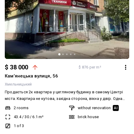
$ 38 000
$ 876 per m²
Камʼянецька вулиця, 56
Хмельницький
Продається 2к квартира у цегляному будинку в самому Центрі
міста. Квартира не кутова, західна сторона, вікна у двір. Одна
кімната прохідна, кухня 6.1м.кв, санвузол суміжний. Квартира в
2 rooms
without renovation
AI
житловому стані (просто не прибрана). Санвузол облицьований.
43.4
/
30
/
6.1
m²
brick house
Наявні всі лічильники обліку (світло, газ, вода). Меблі та техніка
при потребі залишаються. Поряд біля будинку є сарай.
1 of 3
Прибудинкова територія облагородження, заасфальтований