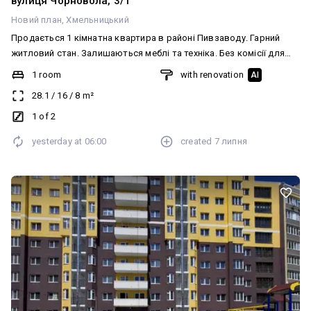
вулиця Чорновола, 3/1
Новий план
Хмельницький
Продається 1 кімнатна квартира в районі Пивзаводу. Гарний
житловий стан. Залишаються меблі та техніка. Без комісії для
покупця. Детальна інформація по телефону.
1 room
with renovation
AI
28.1
/
16
/
8
m²
1 of 2
yesterday at
06:00
created
7 липня