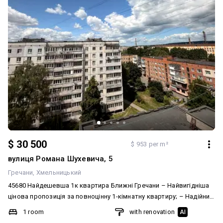
$ 30 500
$ 953 per m²
вулиця Романа Шухевича, 5
Гречани
Хмельницький
45680 Найдешевша 1к квартира Ближні Гречани – Найвигідніша
цінова пропозиція за повноцінну 1-кімнатну квартиру; – Надійний
будинок — цегляний будинок, нове планування, 9-й поверх із 9; –
1 room
with renovation
AI
Оптимальні параметри — загальна площа 32 кв.м, вдале та