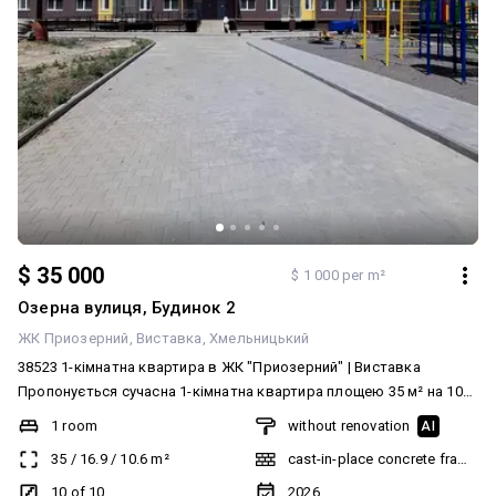
$ 35 000
$ 1 000 per m²
Озерна вулиця, Будинок 2
ЖК Приозерний
Виставка
Хмельницький
38523 1-кімнатна квартира в ЖК "Приозерний" | Виставка
Пропонується сучасна 1-кімнатна квартира площею 35 м² на 10
поверсі з 11 у новому житловому комплексі «Приозерний».
1 room
without renovation
AI
Переваги квартири: дуже вдале та функціональне планування;
35
/
16.9
/
10.6
m²
cast-in-place concrete frame bu
світла, тепла, не кутова; вікна виходять на схід приємне ранкове
сонце; стан від забудовника:встановлений котел та лічильники.
10 of 10
2026