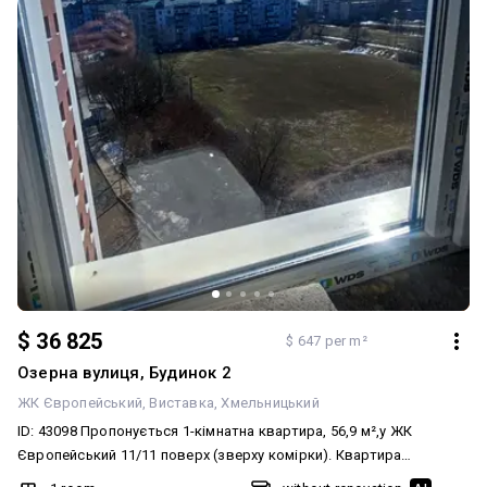
статус нежитлового, однак після введення будинку в
експлуатацію забудовник власним коштом переводить його у
житловий фонд та підключає газ. Ціна - 29000 грн за м² за курсом
на день. Ми — найбільше агентство нерухомості OSNOVA. Наша
команда забезпечує повний супровід угоди та допомагає
зробити покупку максимально комфортною і безпечною.
Телефонуйте, щоб дізнатися більше інформації. Домовимось про
перегляд у зручний для вас час.
$ 36 825
$ 647 per m²
Озерна вулиця, Будинок 2
ЖК Європейський
Виставка
Хмельницький
ID: 43098 Пропонується 1-кімнатна квартира, 56,9 м²,у ЖК
Європейський 11/11 поверх (зверху комірки). Квартира
простора, дуже світла, з гарним краєвидом. Вільне планування —