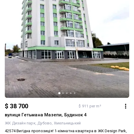
дитячим та спортивним майданчиками, пішохідними доріжками
та місцями для відпочинку. Поряд з новобудовою працює багато
магазинів. В 5 хв пішки розташований мережевий супермаркет
«Сільпо», на відстані 15-хвилинної прогулянки супермаркети
«Таврія В» та SPAR. В 5 хвилинах їзди (2 км) знаходиться ТРЦ
WoodMall з кінотеатром, бутиками, дитячою розважальною
зоною і фуд-кортом. В межах до 2 км від ЖК «Софія» працюють
дві школи (30 та 21), гімназія 2, політехнічний коледж і три
дитячих садки (1, 32 та 33). Поблизу ЖК є й місця для піших
прогулянок та пікніків. Ця квартира справді вартує Вашої уваги!
Показ в зручний для Вас час!
$ 38 700
$ 911 per m²
вулиця Гетьмана Мазепи, Будинок 4
ЖК Дизайн парк
Дубово
Хмельницький
42574 Вигідна пропозиція! 1-кімнатна квартира в ЖК Design Park,