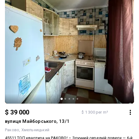
$ 39 000
$ 1 300 per m²
вулиця Майборського, 13/1
Раково
Хмельницький
45511 ТОП квартира на РАКОВО! – Зручний середній поверх — 6-й