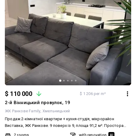
$ 110 000
$ 1 206 per m²
2-й Вінницький провулок, 19
ЖК Ранкове Family
Хмельницький
Продаж 2-кімнатної квартири + кухня-студія, мікрорайон
Виставка, ЖК Ранкове. 9 поверх із 9, площа 91,2 м². Простора
квартира з сучасним якісним ремонтом та дуже вдалим
2 rooms
with renovation
AI