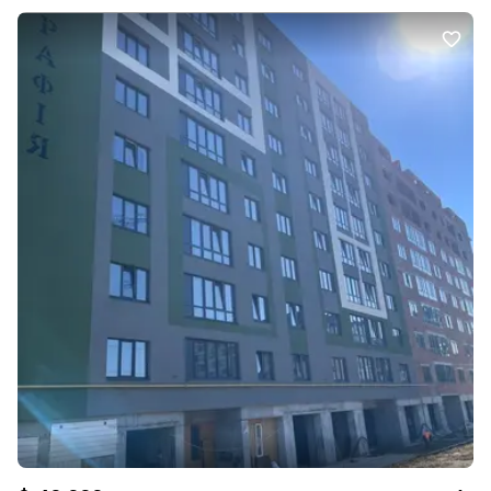
великий передпокій, достатньо місця для зберігання речей.
Видовий 7-й поверх: із вікон відкривається чудовий панорамний
вигляд на місто. Комунікації: централізоване опалення,
встановлено електричний водонагрівач (бойлер), що гарантує
безперебійну наявність гарячої води. Найкраща локація: усе в
пішій доступності кафе, ресторани, парки, школи, дитячі садки,
зупинки транспорту та торгівельні центри. Готовність до
переїзду чи ремонту: квартира чиста, доглянута, підходить як
для комфортного проживання одразу, так і для втілення
власного дизайнерського задуму. Проживати в центрі
Хмельницького це щодня насолоджуватися ранковою кавою з
видом на історичну частину міста та мати все необхідне за 2
хвилини від дому! Якщо зацікавила пропозиція телефонуй вже
сьогодні!