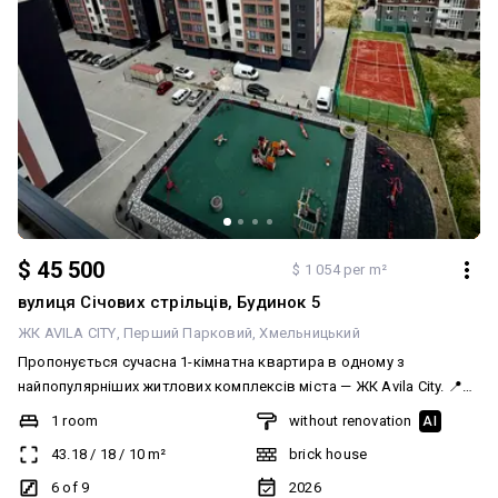
$ 45 500
$ 1 054 per m²
вулиця Січових стрільців, Будинок 5
ЖК AVILA CITY
Перший Парковий
Хмельницький
Пропонується сучасна 1-кімнатна квартира в одному з
найпопулярніших житлових комплексів міста — ЖК Avila City. 📍
Поверх: 6 із 10 📐 Площа: 43,18 м² 🏗 Будинок на етапі здачі —
1 room
without renovation
AI
зовсім скоро можна буде розпочинати ремонт. Квартира має
43.18
/
18
/
10
m²
brick house
комфортне планування, що дозволяє максимально ефективно
використати простір. Сучасний житловий комплекс із закритою
6 of 9
2026