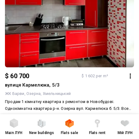
$ 60 700
$ 1 602 per m²
вулиця Кармелюка, 5/3
ЖК Барви
Озерна
Хмельницький
Продам 1 кімнатну квартира з ремонтом в Новобудові.
Однокімнатна квартира р-н. Озерна вул. Кармелюка б. 5/3. Все
поруч – торгові центри, кафе, супермаркети, магазини, школа,
1 room
with renovation
AI
садочок … . Площа: 37.9/17.3/9.8 м.кв., пов. 10/11 (поверх не
37.9
/
17.3
/
9.8
m²
brick house
останній, ще є техповерх який теж переведений в житловий),
Main
ЛУН
New buildings
Flats sale
Flats rent
Мій ЛУН
новобудова, не кутова, східна сторона. Великий заскляній
10 of 12
2015