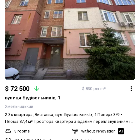
$ 72 500
$ 830 per m²
вулиця Будівельників, 1
Хмельницький
2-3к квартира, Виставка, вул. Будівельників, 1 Поверх 3/9 •
Площа 87,4 м² Простора квартира з вдалим переплануванням із
3-кімнатної у комфортну 2-кімнатну, при цьому за потреби легко
3 rooms
without renovation
AI
повернути планування у 3к. Виконані всі основні чорнові роботи: