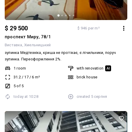
$ 29 500
$ 946 per m²
проспект Миру, 78/1
Виставка
Хмельницький
зупинка Медтехніка, криша не протікає, є лічильники, поруч
зупинка. Переоформлення 2%.
1 room
with renovation
AI
31.2
/
17
/
6
m²
brick house
5 of 5
today at
10:28
created
5 серпня