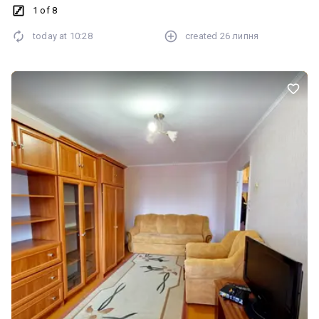
Камянецькій до Пзази 2 зупинки. Тільки за готівку. По цій
1 of 8
квартирі співпраці з іншими колегами немає.
today at
10:28
created
26 липня