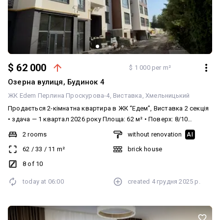
$ 62 000
$ 1 000 per m²
Озерна вулиця, Будинок 4
ЖК Edem Перлина Проскурова-4
Виставка
Хмельницький
Продається 2-кімнатна квартира в ЖК “Едем”, Виставка 2 секція
• здача — 1 квартал 2026 року Площа: 62 м² • Поверх: 8/10
Планування: східна сторона, простора лоджія з кухні, у всій
2 rooms
without renovation
AI
квартирі — напівпанорамні вікна, що забезпечують багато світла
62
/
33
/
11
m²
brick house
та гарний вигляд. Стан від забудовника: • встановлений котел •
розводка електрики • штукатурка основних стін • якісні вхідні
8 of 10
двері Переваги комплексу: ЖК бізнес-класу з власним озером та
today at
06:00
created
4 грудня 2025 р.
озелененою територією. Передбачено багаторівневий паркінг,
спортивні та відпочинкові зони, комфортна інфраструктура для
життя. Ціна: 62000 $ (без сплати комісії) Діє переуступка — 59 000
грн.