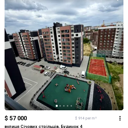
Кухня: обладнана якісними вбудованими меблями та технікою в
глибокому класичному відтінку. Якісна побутова техніка
(варильна панель, духовка, мікрохвильовка, пральна машина).
Окраса кухні облаштована засклена лоджія з панорамним
вікном та барними стільцями для ранкової кави. Індивідуальне
опалення: ви самі керуєте теплом у своєму домі та економите на
комунальних платежах. Релакс-зона: простора ванна кімната з
кутовою джакузі-ванною Кімнати: затишні, правильної форми, є
вбудована шафа-купе з тематичним фотофасадом та робоче
місце. Лоджії: дві засклені лоджії, одна з яких перетворена на
відпочинкову зону з красивим краєвидом на місто.
Інфраструктура: будинок розташований у районі з відмінно
розвиненою інфраструктурою. У пішій доступності все
необхідне для комфортного проживання. Телефонуйте для
огляду та додаткових деталей
$ 57 000
$ 914 per m²
вулиця Січових стрільців, Будинок 4