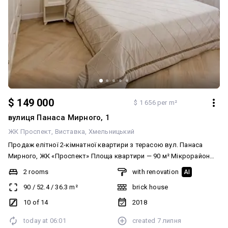
$ 149 000
$ 1 656 per m²
вулиця Панаса Мирного, 1
ЖК Проспект
Виставка
Хмельницький
Продаж елітної 2-кімнатної квартири з терасою вул. Панаса
Мирного, ЖК «Проспект» Площа квартири — 90 м² Мікрорайон
Виставка Преміальна квартира з унікальним плануванням та
2 rooms
with renovation
AI
дизайнерським ремонтом. Оздоблена виключно якісними
90
/
52.4
/
36.3
m²
brick house
матеріалами, укомплектована сучасними меблями та технікою.
Переваги квартири: • простора кухня-студія • затишна окрема
10 of 14
2018
кімната • суміжний санвузол • тепла підлога • індивідуальне
today at
06:01
created
7 липня
опалення Окремою перевагою є власна тераса площею 80 м² —