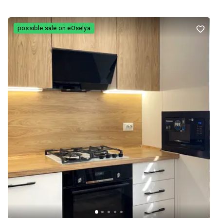
ідеальне місце для відпочинку, зустрічей із друзями та
створення власної приватної зони просто неба. ЖК «Проспект»
має розвинену інфраструктуру: поруч престижні школи, дитячі
possible sale on eOselya
садки, ресторани, торгові центри та все необхідне для
комфортного життя. Ця квартира — поєднання преміального
рівня, комфорту та унікального простору.