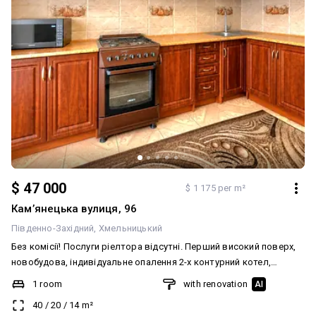
$ 47 000
$ 1 175 per m²
Камʼянецька вулиця, 96
Південно-Західний
Хмельницький
Без комісії! Послуги ріелтора відсутні. Перший високий поверх,
новобудова, індивідуальне опалення 2-х контурний котел,
залишаються меблі, не кутова, на все лічильники. закритий двір
1 room
with renovation
AI
парковка для авто та дитячий майданчик. Переоформлення 2%
40
/
20
/
14
m²
більше 3-х років у власності. Зупинка Дитяча лікарня що на