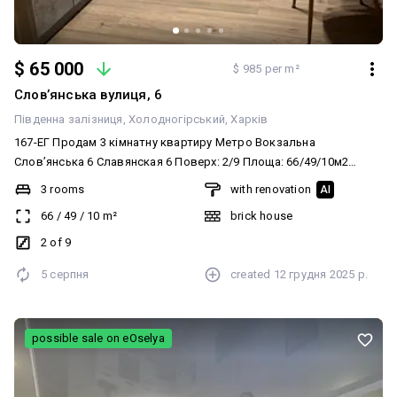
$ 65 000
$ 985 per m²
Слов’янська вулиця, 6
Південна залізниця
Холодногірський
Харків
167-ЕГ Продам 3 кімнатну квартиру Метро Вокзальна
Словʼянська 6 Славянская 6 Поверх: 2/9 Площа: 66/49/10м2
Планування: двостороння, кімнати роздільні Тип будинку:
3 rooms
with renovation
AI
цегляний Капітальний ремонт, санвузол роздільний, балкон
66
/
49
/
10
m²
brick house
засклений, меблі та техніка за домовленістю. Ціна: 65 000 у.о.
(код обєкту 167-ЕГ)
2 of 9
5 серпня
created
12 грудня 2025 р.
possible sale on eOselya