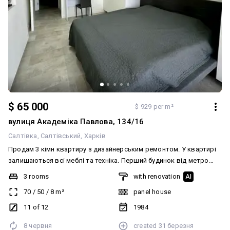
$ 65 000
$ 929 per m²
вулиця Академіка Павлова, 134/16
Салтівка
Салтівський
Харків
Продам 3 кімн квартиру з дизайнерським ремонтом. У квартирі
залишаються всі меблі та техніка. Перший будинок від метро
Студентська, до входу в метро від підїзду 30 метрів! Біля будинку
3 rooms
with renovation
AI
є вся необхідна інфраструктура: ринок, супермаркети, аптеки,
70
/
50
/
8
m²
panel house
магазини, салони краси, банки, Нова пошта, школи, садки,
зупинки транспорту. Ліфт працює навіть при ввимкненні світла
11 of 12
1984
Можливий продаж за сертифікатом Є-відновлення. Перегляд у
8 червня
created
31 березня
зручний для Вас час. Телефонуйте!