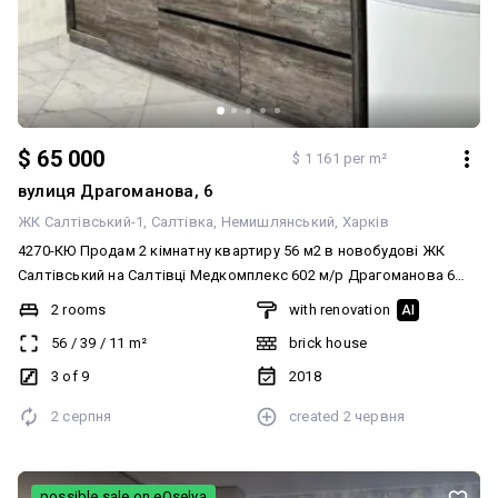
$ 65 000
$ 1 161 per m²
вулиця Драгоманова, 6
ЖК Салтівський-1
Салтівка
Немишлянський
Харків
4270-КЮ Продам 2 кімнатну квартиру 56 м2 в новобудові ЖК
Салтівський на Салтівці Медкомплекс 602 м/р Драгоманова 6
Поверх: 3/9 Площа: 56/39/11м2 Тип будинку: новобудова
2 rooms
with renovation
AI
Планування: одностороння, кімнати роздільні капітальний
56
/
39
/
11
m²
brick house
ремонт, санвузол суміщений, меблі та техніка залишаються. Ціна:
65 000 у.о. торг реальному покупцю (код обєкту 4270-КЮ) При
3 of 9
2018
дзвінку обовязково назвіть код обєкта, що Вас цікавить.(він
2 серпня
created
2 червня
вказаний на початку та наприкінці тексту опису). Якщо Вам не
відповіли, будь ласка, відправте цей код на наші номери в
месенджерах Viber/Telegram/WhatsApp або просто в смс-
повідомленні та з Вами звяжуться найближчим часом.
possible sale on eOselya