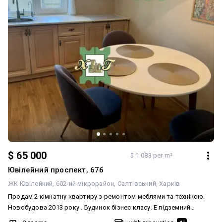
завжди гаряча вода ● Квартира повністю укомплектована 🏠
Меблі та техніка входять у вартість — можна одразу заселятися
● Закритий двір 🚗 Паркування тільки для мешканців будинку —
без сторонніх авто ● Готова до угоди 📄 Без боргів, ніхто не
зареєстрований Після клінінгу — чиста та доглянута Власниця в
Харкові, буде на угоді Покази за домовленістю 📞 З АН «Харків-
Ріелтер» — купувати легко та надійно 🤝
$ 65 000
$ 1 083 per m²
Ювілейний проспект, 67б
ЖК Ювілейний
602-ий мікрорайон
Салтівський
Харків
Продам 2 кімнатну квартиру з ремонтом меблями та технікою.
Новобудова 2013 року . Будинок бізнес класу. Е підземний
паркінг. Поруч Аура та вся інфраструктура. Чекаємо на покупця .