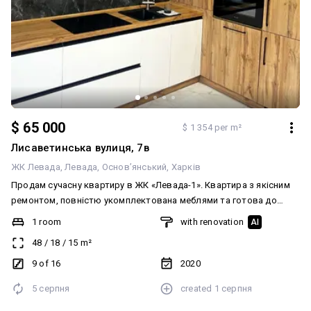
$ 65 000
$ 1 354 per m²
Лисаветинська вулиця, 7в
ЖК Левада
Левада
Основ’янський
Харків
Продам сучасну квартиру в ЖК «Левада-1». Квартира з якісним
ремонтом, повністю укомплектована меблями та готова до
проживання. Просторе та функціональне планування,
1 room
with renovation
AI
гардеробна, балкон/лоджія, встановлений кондиціонер. Кухня
48
/
18
/
15
m²
обладнана всією необхідною технікою: холодильник, варильна
поверхня, духова шафа, плита, мікрохвильова піч, посудомийна
9 of 16
2020
машина та пральна машина. Санвузол з ванною. Будинок
5 серпня
created
1 серпня
оснащений пасажирським і вантажним ліфтами. ЖК «Левада-1» —
сучасний житловий комплекс із розвиненою інфраструктурою,