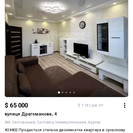
$ 65 000
$ 1 161 per m²
вулиця Драгоманова, 4
ЖК Салтівський
Салтівка
Немишлянський
Харків
#24802 Продається стильна двокімнатна квартира в сучасному