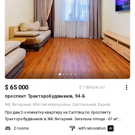
Реальному покупцю — торг! ВІДЕООГЛЯД!
$ 65 000
$ 1 066 per m²
проспект Тракторобудівників, 94-Б
ЖК Янтарный
604-тий мікрорайон
Салтівський
Харків
Продам 2-х кімнатну квартиру на Салтівці по проспекту
Тракторобудівників в ЖК Янтарний. Загальна площа - 61 м².
Розташована на 13 поверсі 16-поверхового будинку. Формат
2 rooms
with renovation
AI
квартири: кухня, спальня, вітальня, суміщений санвузол, , балкон.