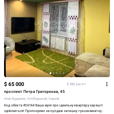
$ 65 000
$ 985 per m²
проспект Петра Григоренка, 45
Нові Будинки
Слобідський
Харків
Код обєкта #26164 Ваша мрія про ідеальну квартиру нарешті
здійсниться! Пропонуємо на продаж затишну трьохкімнатну