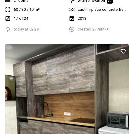
2 rooms
with renovation
AI
Агентом строго заборонено рекламувати та дублювати цей
60
/
30
/
10
m²
cast-in-place concrete frame bu
обʼєкт
17 of 24
2013
today at
02:29
created
27 липня