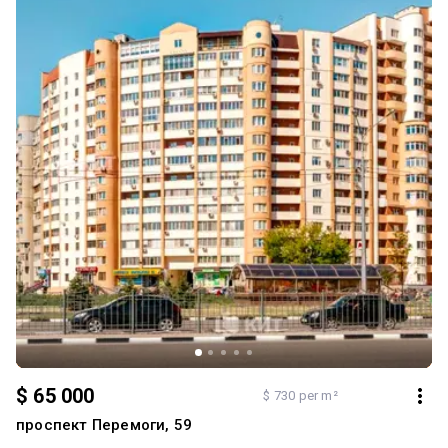
чудового місця! Ми готові відповісти на всі ваші запитання та
допомогти вам зробити правильний вибір!. 3D-тур цього обєкту
ви можете подивитись на нашому сайті: kn.ua/ua/r3d/120030 ; ID
объекта - RE-120030
$ 65 000
$ 730 per m²
проспект Перемоги, 59