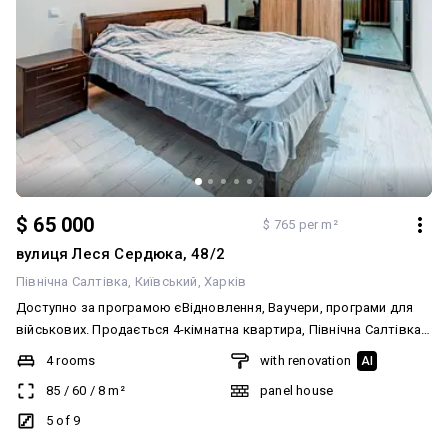
$ 65 000
$ 765 per m²
вулиця Леся Сердюка, 48/2
Північна Салтівка
Київський
Харків
Доступно за програмою єВідновлення, Ваучери, програми для
військових. Продається 4-кімнатна квартира, Північна Салтівка
2, Леся Сердюка (Командарма Корка) вул. 48/2. Загальна площа -
4 rooms
with renovation
AI
85 м²; 5 поверх 9-поверхового будинку. Формат квартири: кухня-
85
/
60
/
8
m²
panel house
вітальня, вітальня, спальня, гостьова спальня, дитяча, санвузол,
балкон, лоджія, комора. У квартирі: капітальний ремонт, МПВ,
5 of 9
утеплений фасад. Додаткові бонуси: меблі, техніка. Переваги