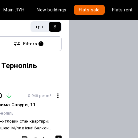
Main
ЛУН
New buildings
Flats sale
Flats rent
грн
$
Filters
1
 Тернопіль
0
$ 946 per m²
лима Савури, 11
рнопіль
житловий стан квартири!
нішею! М/пл.вікна! Балкон
 Квартира не кутова! Зручне