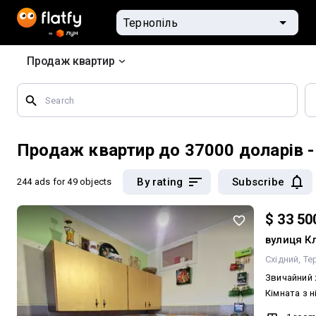
Продаж квартир
Search
by
geographical
features
Продаж квартир до 37000 доларів -
By rating
Subscribe
244 ads
for 49 objects
$ 33 50
вулиця К
Східний
Те
Звичайний 
Кімната з 
засклений!