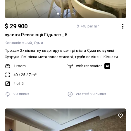
$ 29 900
$ 748 per m²
вулиця Революції Гідності, 5
Ковпаківський
Суми
Продам 2х кімнатну квартиру в центрі міста Суми по вулиці
Супруна. Всі вікна металопластикові, труби поміняні. Кімнати
ізольовані. Є два підвали. Гарне місце розташування будинку.
1 room
with renovation
AI
Дзвоніть 0669559494 Світлана Ключі в агенції.
40
/
25
/
7
m²
4 of 5
29 липня
created
29 липня