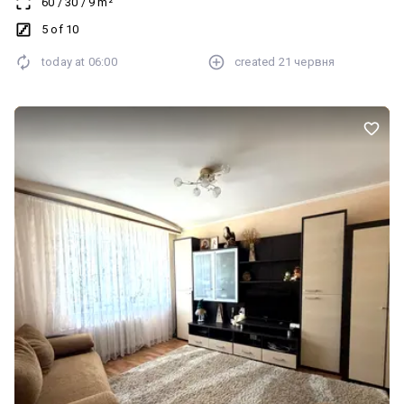
60
/
30
/
9
m²
5 of 10
today at
06:00
created
21 червня