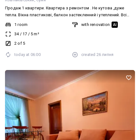
Продаж 1 квартири. Квартира з ремонтом . Не кутова ,дуже
тепла. Вікна пластикові, балкон застекленний і утеплений. Всі
меблі і техніка залишаються. Великий шкаф купе в карідорі.
1 room
with renovation
AI
Нова газ пліта. Новий ремонт в сан узлі. Є підвал. Рядом
34
/
17
/
5
m²
садочок, школа,ринок. Процюємо по програмі єВідновлення.
Показ в зручний час для покупця. Запрошуємо на перегляди.
2 of 5
today at
06:00
created
26 липня