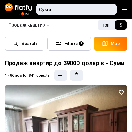
Продаж квартир
грн
$
Search
Filters
Map
1
Продаж квартир до 39000 доларів - Суми
1 486 ads
for 941 objects