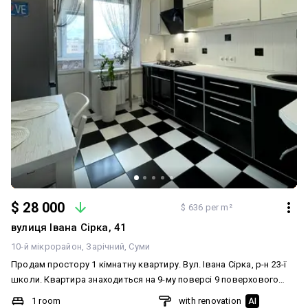
Щойно завершили ремонт в під'їзді. Дійсно гідний об'єкт, який
вартий Вашої уваги. Телефонуйте! Можливий продаж за
державною програмою єВідновлення! Торг.
$ 28 000
$ 636 per m²
вулиця Івана Сірка, 41
10-й мікрорайон
Зарічний
Суми
Продам простору 1 кімнатну квартиру. Вул. Івана Сірка, р-н 23-ї
школи. Квартира знаходиться на 9-му поверсі 9 поверхового
панельного будинку. Загальна площа квартири 44м2. Кухня 7.7 м2.
1 room
with renovation
AI