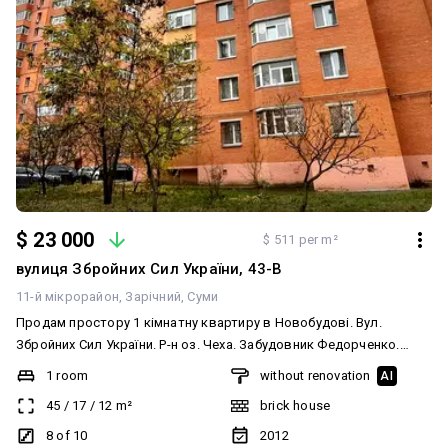
$ 23 000
$ 511 per m²
вулиця Збройних Сил України, 43-В
11-й мікрорайон
Зарічний
Суми
Продам простору 1 кімнатну квартиру в Новобудові. Вул.
Збройних Сил України. Р-н оз. Чеха. Забудовник Федорченко.
Квартира розташована на 8 поверсі 10 поверхового цегляного
1 room
without renovation
AI
будинку. Хороше планування. Загальна площа квартири 45 м2.
45
/
17
/
12
m²
brick house
Кімната 17 м2. Кухня 12 м2. Балкон 4.4 м2 Будинок введений в
експлуатацію в 2012 році. Документи на руках, нотаріальне
8 of 10
2012