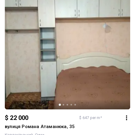
водою Інтернет - проведене оптоволокно Квартира, яка не
потребує вкладень Стан «зайти та жити» Гарний бонус - кладова
на поверсі та власний підвал Документи в порядку Власники в
місті Розглядаємо продаж за державною програмою «Є-
відновлення» 066 536 97 20 067 189 27 24
$ 22 000
$ 647 per m²
вулиця Романа Атаманюка, 35
Ковпаківський
Суми