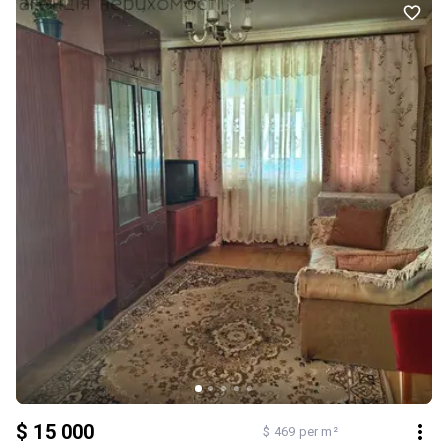
"вживу" і прийняти рішення. Оперативний показ гарантуємо.
Дзвоніть! Завжди на зв' язку.
$ 15 000
$ 469 per m²