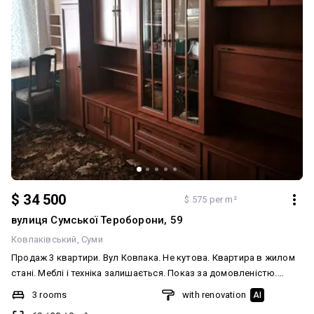
$ 34 500
$ 575 per m²
вулиця Сумської Тероборони, 59
Ковпаківський
Суми
Продаж 3 квартири. Вул Ковпака. Не кутова. Квартира в жилом
стані. Меблі і техніка залишається. Показ за домовленістю.
Рядом магазини,школа, дід садок. Разлядаємо по програмі
3 rooms
with renovation
AI
єВідновлення.