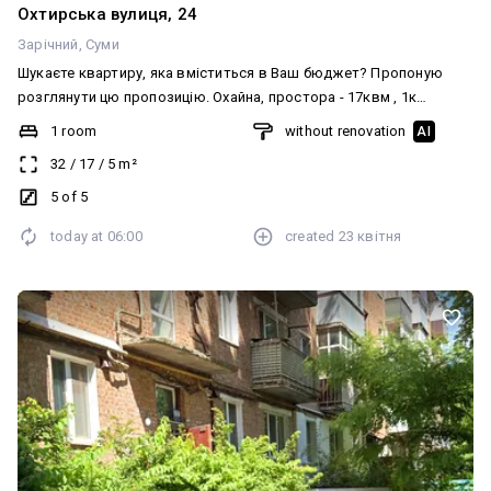
Охтирська вулиця, 24
Зарічний
Суми
Шукаєте квартиру, яка вміститься в Ваш бюджет? Пропоную
розглянути цю пропозицію. Охайна, простора - 17квм , 1к
квартира на 5 поверсі. Дах в порядку. Стан жила косметика,
1 room
without renovation
AI
вікна - дерево, балкон застеклений. Залишається все, що на
32
/
17
/
5
m²
фото. Євідновлення працюємо. І найголовніше - без комісії для
покупця! Цікаво? Дзвоніть! Записуйтесь на перегляд!
5 of 5
today at
06:00
created
23 квітня