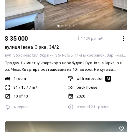
$ 35 000
$ 1 129 per m²
вулиця Івана Сірка, 34/2
вул. Збройних Сил України, 35/1-35/5
11-й мікрорайон
Зарічний
Сум
Продам 1 кімнатну квартиру в новобудові. Вул. Івана Сірка, р-н
оз. Чеха. Квартира розташована на 10 поверсі. Не кутова.
Цегляний будинок. Загальна площа квартири 31м2,
1 room
with renovation
AI
перепланована в студію. Індивідуальне газове опалення (двох
31
/
15
/
7
m²
brick house
контурний газовий котел). Хороший ремонт. Лічильники світло/
газ/вода. Проведений оптоволоконний інтернет. Всі меблі та
10 of 10
2020
техніка залишаються. Вартість 35000$. Квартира продається
4 серпня
created
21 травня
через агентство нерухомості. Телефонуйте.