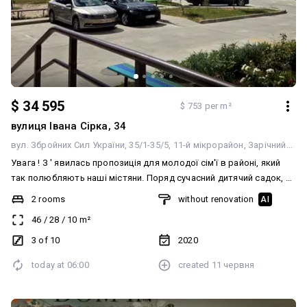
$ 34 595
$ 753 per m²
вулиця Івана Сірка, 34
вул. Збройних Сил України, 35/1-35/5
11-й мікрорайон
Зарічний
Сум
Увага ! З ' явилась пропозиція для молодої сім'ї в районі, який
так полюбляють наші містяни. Поряд сучасний дитячий садок, в
пішій доступності маса магазинів різного напрямку. А
2 rooms
without renovation
AI
найголовніше - 5 хв і Ви на озері Чеха. "Євродвушка" в новому
46
/
28
/
10
m²
будинку, який вже " вистоявся ". Чистий під' їзд, тамбур на 3
квартири. Новий ліфт. Ви можете перепланувати квартиру на
3 of 10
2020
етапі ремонту, простір це дозволяє. Квартира з автономним
today at
06:00
created
11 червня
опаленням, яке на перших запитах зараз у покупців. А ще зручний
третій поверх. Продаж розглядаємо за готівку, в євро валюті. Є
оселя , кредитування- не готові. Пропоную побачити квартиру