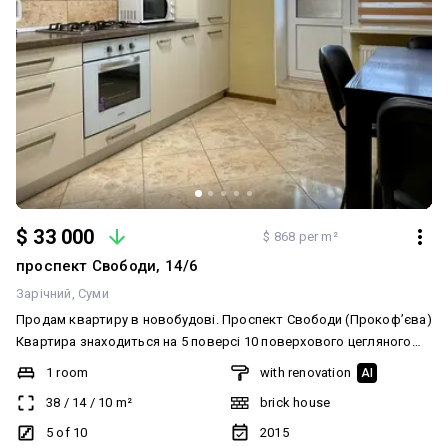
$ 33 000
$ 868 per m²
проспект Свободи, 14/6
Зарічний
Суми
Продам квартиру в новобудові. Проспект Свободи (Прокоф’єва)
Квартира знаходиться на 5 поверсі 10 поверхового цегляного
будинку. Не кутова. Загальна площа квартири 38м2. Кухня 10.5м2
1 room
with renovation
AI
Індивідуальне газове опалення. Квартира в хорошому стані,
38
/
14
/
10
m²
brick house
повністю укомплектована. При продажу залишаються всі меблі
та техніка: Хороша інфраструктура, все необхідне в пішій
5 of 10
2015