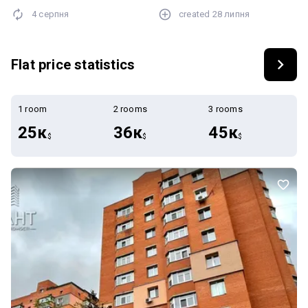
доступності. Поруч річка, зона відпочинку. Будинок не над
4 серпня
created
28 липня
дорогою. Перегляди в будь-який зручний для вас час. Вартість
квартири 33000$. Пропонуйте. Телефонуйте.
Flat price statistics
1 room
2 rooms
3 rooms
25к
36к
45к
$
$
$