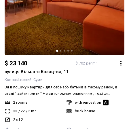
$ 23 140
$ 702 per m²
вулиця Вільного Козацтва, 11
Ковпаківський
Суми
Ви в пошуку квартири для себе або батьків в тихому районі, в
стані " зайти і жити " + з автономним опаленням , тоді ця
пропозиція для Вас! Тихий двір, сусіди знають один одного. Є
2 rooms
with renovation
AI
свій сарайчик з погрібом. Під'їзд чистий, акуратний. Над
33
/
22
/
5
m²
brick house
квартирою оновлено перекриття даху. Сам ремонт зроблений з
нуля від електрики , сантехніки до стін з штукатуркою. Якісний
2 of 2
двухконтурний котел виробництва Німеччини забезпечить Вас