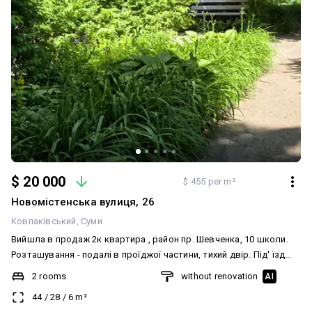
$ 20 000
$ 455 per m²
Новомістенська вулиця, 26
Ковпаківський
Суми
Вийшла в продаж 2к квартира , район пр. Шевченка, 10 школи.
Розташування - подалі в проїджої частини, тихий двір. Під' їзд
чистий, будинок з цегли, поверх 4й. Якщо Ви в пошуку квартири
2 rooms
without renovation
AI
майже в центральному районі міста, звідки пішки до базару,
44
/
28
/
6
m²
парку, магазинів, пошти, аптек і навіть кінотеатру...розгляньте