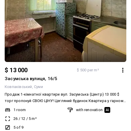
$ 13 000
$ 500 per m²
Засумська вулиця, 16/5
Ковпаківський
Суми
Продаж 1-кімнатної квартири вул. Засумська (Центр) 13 000 $
торг пропонуй СВОЮ ЦІНУ! Цегляний будинок Квартира у гарному
стані Ліфт працює Пластикові вікна Засклений балкон Бойлер на
1 room
with renovation
AI
гарячу воду Меблі та побутова техніка залишаються новому
26
/
12
/
5
m²
власнику! Чудова локація, поруч центральний ринок, Віста,
магазини, супермаркети, аптеки та багато іншого. Зупинка
5 of 9