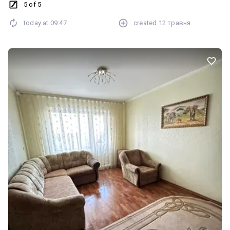
підвал 0994354939 Таня
5 of 5
today at
09:47
created
12 травня