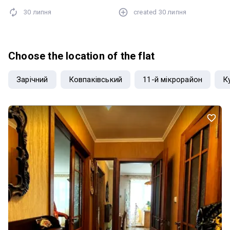
громадського транспорту з гарною розвязкою
30 липня
created
30 липня
Choose the location of the flat
Зарічний
Ковпаківський
11-й мікрорайон
К