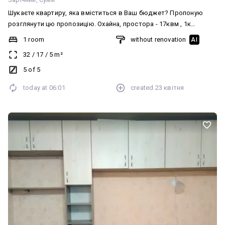
Шукаєте квартиру, яка вміститься в Ваш бюджет? Пропоную
розглянути цю пропозицію. Охайна, простора - 17квм , 1к
квартира на 5 поверсі. Дах в порядку. Стан жила косметика,
1 room
without renovation
AI
вікна - дерево, балкон застеклений. Залишається все, що на
32
/
17
/
5
m²
фото. Євідновлення працюємо. І найголовніше - без комісії для
покупця! Цікаво? Дзвоніть! Записуйтесь на перегляд!
5 of 5
today at
06:01
created
23 квітня