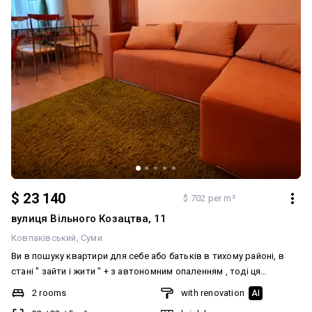
$ 23 140
$ 702 per m²
вулиця Вільного Козацтва, 11
Ковпаківський
Суми
Ви в пошуку квартири для себе або батьків в тихому районі, в
стані " зайти і жити " + з автономним опаленням , тоді ця
пропозиція для Вас! Тихий двір, сусіди знають один одного. Є
2 rooms
with renovation
AI
свій сарайчик з погрібом. Під'їзд чистий, акуратний. Над