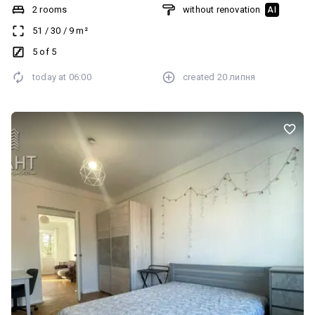
2 rooms
without renovation
AI
51
/
30
/
9
m²
5 of 5
today at
06:00
created
20 липня