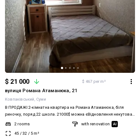
$ 21 000
$ 467 per m²
вулиця Романа Атаманюка, 21
Ковпаківський
Суми
В ПРОДАЖІ 2-кімнатна квартира на Романа Атаманюка, біля
риночку, поряд 22 школа. 21000$ можна єВідновлення некутова,
5/5 поверх (капремонт даху) Сучасний капітальний ремонт в
2 rooms
with renovation
AI
квартирі, все замінено, нова сантехніка. Кімнати ізольовані, на
45
/
32
/
5
m²
дві сторони. Дуже тепла квартира, меблі і техніка залишається. є