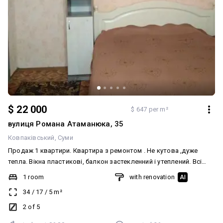
$ 22 000
$ 647 per m²
вулиця Романа Атаманюка, 35
Ковпаківський
Суми
Продаж 1 квартири. Квартира з ремонтом . Не кутова ,дуже
тепла. Вікна пластикові, балкон застекленний і утеплений. Всі
меблі і техніка залишаються. Великий шкаф купе в карідорі.
1 room
with renovation
AI
Нова газ пліта. Новий ремонт в сан узлі. Є підвал. Рядом
34
/
17
/
5
m²
садочок, школа,ринок. Процюємо по програмі єВідновлення.
Показ в зручний час для покупця. Запрошуємо на перегляди.
2 of 5