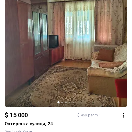
$ 15 000
$ 469 per m²
Охтирська вулиця, 24
Зарічний
Суми