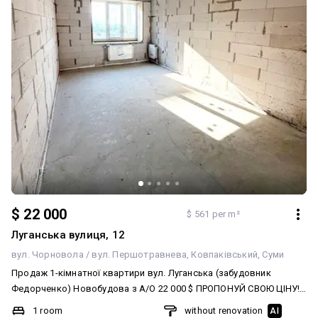
$ 22 000
$ 561 per m²
Луганська вулиця, 12
вул. Чорновола / вул. Першотравнева
Ковпаківський
Суми
Продаж 1-кімнатної квартири вул. Луганська (забудовник
Федорченко) Новобудова з А/О 22 000 $ ПРОПОНУЙ СВОЮ ЦІНУ!
Стан від забудовника Цегляний будинок Автономне опалення
1 room
without renovation
AI