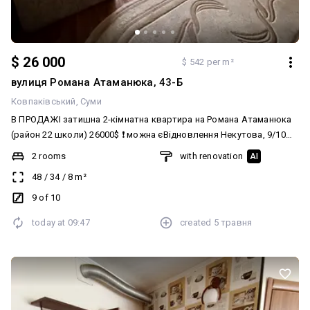
$ 26 000
$ 542 per m²
вулиця Романа Атаманюка, 43-Б
Ковпаківський
Суми
В ПРОДАЖІ затишна 2-кімнатна квартира на Романа Атаманюка
(район 22 школи) 26000$ ❗ можна єВідновлення Некутова, 9/10
поверх, гарний косметичний ремонт. Кімнати ізольовані, 48 м.кв,
2 rooms
with renovation
AI
кухня 8 Меблі і техніка залишається. За детальною інформацією і
48
/
34
/
8
m²
переглядом звертайтеся за тел 0994354939 Таня
9 of 10
today at
09:47
created
5 травня