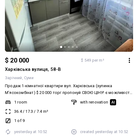
$ 20 000
$ 549 per m²
Харківська вулиця, 58-В
Зарічний
Суми
Продаж 1-кімнатної квартири вул. Харківська (зупинка
Мʼясокомбінат) $ 20 000 торг пропонуй СВОЮ ЦІНУ! є можливість
придбати за програмою єВідновлення чи Житловий ваучер 1/9
1 room
with renovation
AI
поверх. Застеклений балкон Свіжий ремонт, виконано у світлих
36.4
/
17.3
/
7.4
m²
тонах Пластикові вікна Замінена проводка. Нова сантехніка
Меблі та техніка за домовленістю Є підвал Перегляд у зручний
1 of 9
час! Телефонуйте, домовимось :
yesterday at
10:52
created
yesterday at
10:52