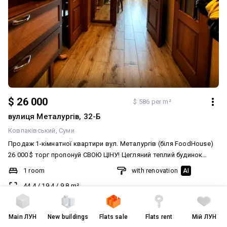
$ 26 000
$ 586 per m²
вулиця Металургів, 32-Б
Ковпаківський
Суми
Продаж 1-кімнатної квартири вул. Металургів (біля FoodHouse)
26 000 $ торг пропонуй СВОЮ ЦІНУ! Цегляний теплий будинок
Гарний косметичний ремонт Металопластикові вікна Два
1 room
with renovation
AI
засклених балкона Меблі та техніка за домовленістю (готові ВСЕ
44.4
/
19.4
/
9.8
m²
залишити) Вдала локація: зручна транспортна розвязка, поруч
супермаркети, кавярні, спортивний зал, аптеки та вся необхідна
8 of 10
інфраструктура для комфортного життя.
Main
ЛУН
New buildings
Flats sale
Flats rent
Мій ЛУН
28 липня
created
28 липня