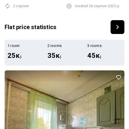
парк, річку, місто. Перегляд у будь-який зручний для Вас час.
2 серпня
created
26 серпня 2025 р.
Можливо під єОселю, єВідновлення.
Flat price statistics
1 room
2 rooms
3 rooms
25к
35к
45к
$
$
$