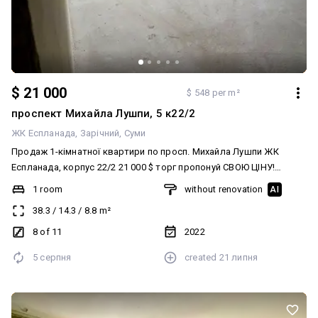
$ 21 000
$ 548 per m²
проспект Михайла Лушпи, 5 к22/2
ЖК Еспланада
Зарічний
Суми
Продаж 1-кімнатної квартири по просп. Михайла Лушпи ЖК
Еспланада, корпус 22/2 21 000 $ торг пропонуй СВОЮ ЦІНУ!
Працюємо за державними програмами: єВідновлення/єОселя/
1 room
without renovation
AI
житловий ваучер Поверх: 8/11 Площа: 38.3 м² Цегляний будинок
38.3
/
14.3
/
8.8
m²
Новобудова Автономне опалення Стан від забудовника Вікна
пластик,балкон засклений Будинок зданий в
8 of 11
2022
експлуатацію,документи на руках Перегляд у зручний для Вас
5 серпня
created
21 липня
час!