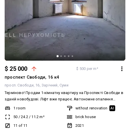
$ 25 000
$ 500 per m²
проспект Свободи, 16 к4
просп. Свободи, 16
Зарічний
Суми
Терміново! Продам 1-кімнатну квартиру на Проспекті Свободи в
зданій новобудові. Ліфт вже працює. Автономне опалення
(електро). Загальна площа 50 кв.м. Стан - від забудовника:
1 room
without renovation
AI
стяжка підлоги, чорнова штукатурка всіх стін,
50
/
24.2
/
11.2
m²
brick house
електропроводка, система опалення (котел, радіатори), вхідні
двері, якісні енергозберігаючі вікна. Чудовий панорамний вид на
11 of 11
2021