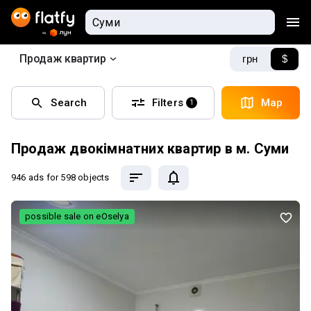
Продаж квартир
грн
$
Search
Filters
Map
1
Продаж двокімнатних квартир в м. Суми
946 ads
for 598 objects
possible sale on eOselya