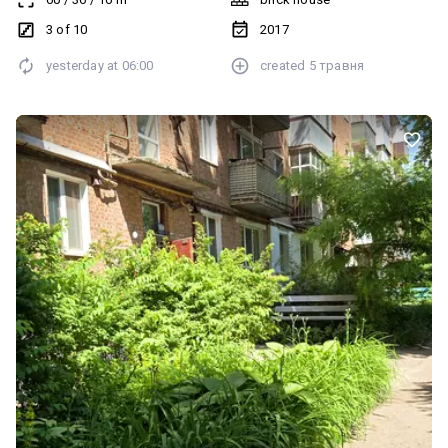
3 of 10
2017
yesterday at
06:00
created
5 травня