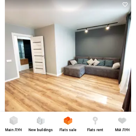
Main
ЛУН
New buildings
Flats sale
Flats rent
Мій ЛУН
$ 73 000
$ 1 000 per m²