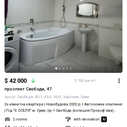
$ 42 000
$ 700 per m²
проспект Свободи, 47
просп. Свободи, 45/1, 45/2, 45/3
Зарічний
Суми
2х-кімнатна квартира | Новобудова 2020 р. | Автономне опалення
| Під “Є ОСЕЛЯ” м. Суми, пр-т Свободи (колишня Прокоф’єва)
Забудовник — ТОВ Федорченко Будинок введений в
2 rooms
with renovation
AI
експлуатацію у 2020 році. Характеристики: • Площа: 60 / 30 / 9,5