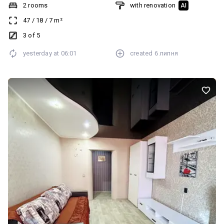
замінені всі комунікації, проводка та вікна, квартира не кутова.
2 rooms
with renovation
AI
Можливий продаж за програмою «єВідновлення».
47
/
18
/
7
m²
3 of 5
yesterday at
06:01
created
6 липня