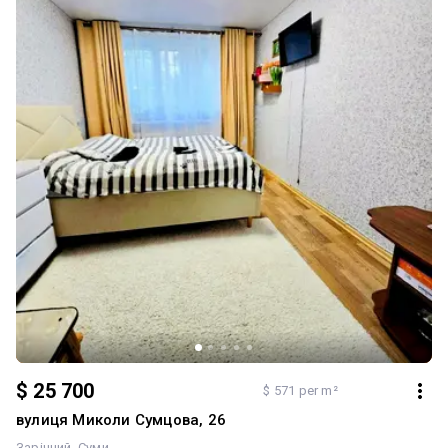
водою Інтернет - проведене оптоволокно Квартира, яка не
потребує вкладень Стан «зайти та жити» Гарний бонус - кладова
на поверсі та власний підвал Документи в порядку Власники в
місті Розглядаємо продаж за державною програмою «Є-
відновлення» 066 536 97 20 067 189 27 24
$ 25 700
$ 571 per m²
вулиця Миколи Сумцова, 26
Зарічний
Суми