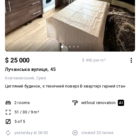
$ 25 000
$ 490 per m²
Лучанська вулиця, 45
Ковпаківський
Суми
Цегляний будинок, є технічний поверх В квартирі гарний стан
2 rooms
without renovation
AI
51
/
30
/
9
m²
5 of 5
yesterday at
06:00
created
20 липня