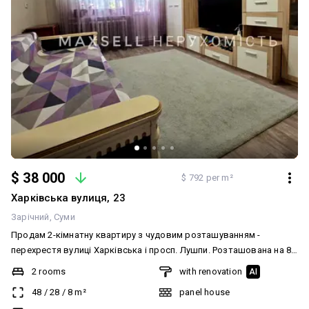
$ 38 000
$ 792 per m²
Харківська вулиця, 23
Зарічний
Суми
Продам 2-кімнатну квартиру з чудовим розташуванням -
перехрестя вулиці Харківська і просп. Лушпи. Розташована на 8-
ому поверсі з 9-и. Квартира не кутова. Гарний вид з вікон.
2 rooms
with renovation
AI
Квартира з якісним ремонтом - робили з заміною всіх вузлів і
48
/
28
/
8
m²
panel house
комунікацій 4 роки тому. Замінені вікна, проводка, труби, вхідні