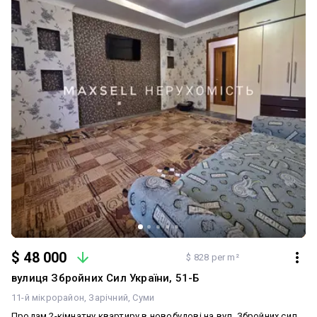
розділити на 2 окремі спальні. Використано абсолютно новий
підхід до планування та оздоблення не тільки квартир, а й
загального простору - підїзів та двору. В підїзді Встановлено
сучасний ліфт OTIS, що відповідає найвищим стандартам безпеки
та плавності ходу. Перевагою також є чудове місцезнаходження
- поряд ТРЦ "Лавина", озеро Чеха. Вся інфраструктура вул.
Харківської та Проспекту Лушпи до Ваших послуг. Телефонуйте!
Можливий продаж за держпрограмами єОселя і єВідновлення.
$ 48 000
$ 828 per m²
вулиця Збройних Сил України, 51-Б
11-й мікрорайон
Зарічний
Суми
Продам 2-кімнатну квартиру в новобудові на вул. Збройних сил