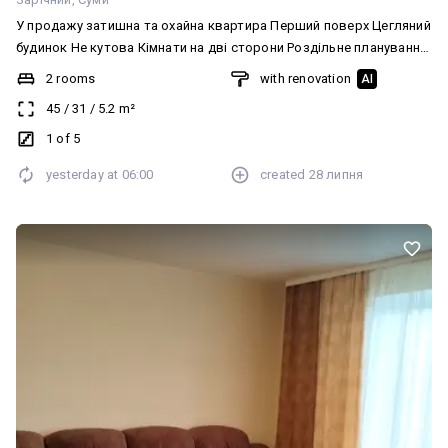
У продажу затишна та охайна квартира Перший поверх Цегляний
будинок Не кутова Кімнати на дві сторони Роздільне планування
С/в суміжний Косметичний ремонт Вікна пластик Замінені труби
2 rooms
with renovation
AI
Частково радіатори Газова колонка (завжди гаряча вода)
45
/
31
/
5.2
m²
Лічильники(газ,вода,світло) Меблі та техніка залишається новим
власникам Є підвал Зелений двір
1 of 5
Поряд:зупинка,садок,школа,магазини Перегляд за
yesterday at
06:00
created
28 липня
домовленістю Працюємо за програмою «Є Відновлення»