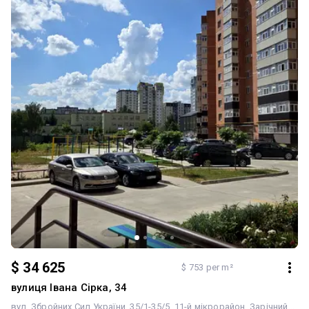
$ 34 625
$ 753 per m²
вулиця Івана Сірка, 34
вул. Збройних Сил України, 35/1-35/5
11-й мікрорайон
Зарічний
Сум