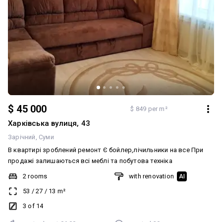
$ 45 000
$ 849 per m²
Харківська вулиця, 43
Зарічний
Суми
В квартирі зроблений ремонт Є бойлер,лічильники на все При
продажі залишаються всі меблі та побутова техніка
2 rooms
with renovation
AI
53
/
27
/
13
m²
3 of 14