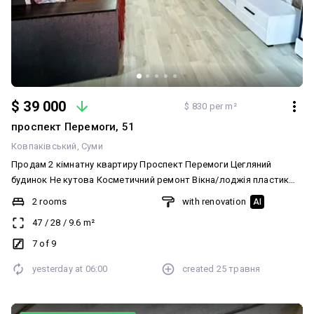
$ 39 000
$ 830 per m²
проспект Перемоги, 51
Ковпаківський
Суми
Продам 2 кімнатну квартиру Проспект Перемоги Цегляний
будинок Не кутова Косметичний ремонт Вікна/лоджія пластик
Замінені труби Бойлер Меблі/техніка Євродвір Тамбур на три
2 rooms
with renovation
AI
квартири Лічильники Поряд:школа,садок ,магазини,зупинка Є
47
/
28
/
9.6
m²
Відновлення!!!
7 of 9
yesterday at
06:00
created
25 травня