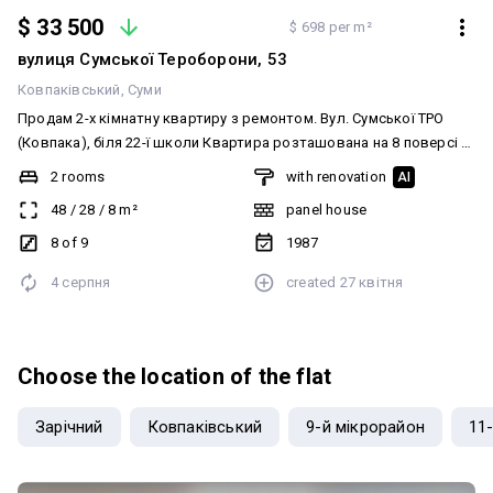
$ 33 500
$ 698 per m²
вулиця Сумської Тероборони, 53
Ковпаківський
Суми
Продам 2-х кімнатну квартиру з ремонтом. Вул. Сумської ТРО
(Ковпака), біля 22-ї школи Квартира розташована на 8 поверсі 9
поверхового будинку. Не кутова. Загальна площа 48 м2. Житлова
2 rooms
with renovation
AI
28м2. Кухня 8 м2. Майже завершений ремонт, вікна пластик,
48
/
28
/
8
m²
panel house
балкон пластик, труби замінені. Встановлені лічильники. Всі
меблі та техніка залишаються. На будинок встановлений
8 of 9
1987
тепловий лічильник. Перегляди в будь-який зручний для вас час.
4 серпня
created
27 квітня
Розглядаємо всі види продажу (готівка, сертифікат) Вартість
33500$. Телефонуйте.
Choose the location of the flat
Зарічний
Ковпаківський
9-й мікрорайон
11