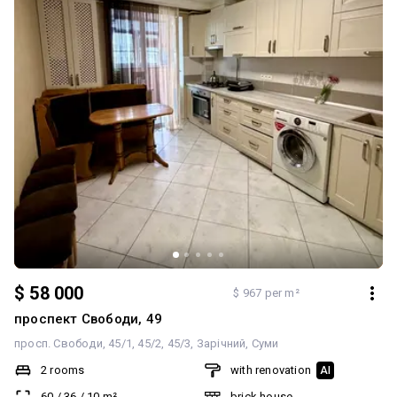
$ 58 000
$ 967 per m²
проспект Свободи, 49
просп. Свободи, 45/1, 45/2, 45/3
Зарічний
Суми
2 rooms
with renovation
AI
60
/
36
/
10
m²
brick house