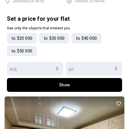
yesterday at
06:00
created
20 липня
Set a price for your flat
See only the objects that interest you
to $20 000
to $30 000
to $40 000
to $50 000
$
$
Show