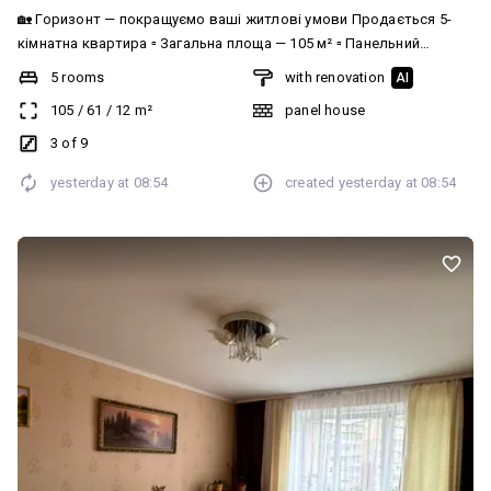
🏡 Горизонт — покращуємо ваші житлові умови Продається 5-
кімнатна квартира ▫️ Загальна площа — 105 м² ▫️ Панельний
будинок ▫️ Зручний поверх ▫️ Поруч із центром міста ▫️ 5 окремих
5 rooms
with renovation
AI
кімнат ▫️ Простора кухня ▫️ Роздільний санвузол ▫️ Балкон ▫️ Тиха та
105
/
61
/
12
m²
panel house
затишна квартира 📞 Телефонуйте 0967110681Тетяна та
записуйтесь на перегляд!
3 of 9
yesterday at
08:54
created
yesterday at
08:54