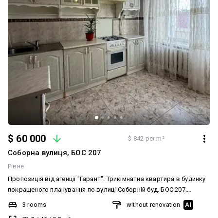
$ 60 000
$ 842 per m²
Соборна вулиця, БОС 207
Рівне
Пропозиція від агенції "Гарант". Трикімнатна квартира в будинку
покращеного планування по вулиці Соборній буд. БОС 207.
Знаходиться на 9 поверсі 9 поверхового цегляного будинку.
3 rooms
without renovation
AI
Будинок в дворі. Загальна площа квартири - 71.3 м.кв. Корисна