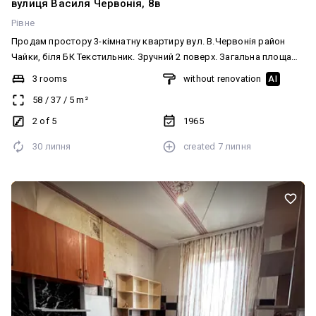
вулиця Василя Червонія, 8в
Рівне
Продам простору 3-кімнатну квартиру вул. В.Червонія район
Чайки, біля БК Текстильник. Зручний 2 поверх. Загальна площа
58,4 кв.м. Квартира з хорошим та практичним плануванням: три
3 rooms
without renovation
AI
роздільні кімнати, кухня, коридор. засклений балкон окремий
58
/
37
/
5
m²
санвузол газова колонка, лічильники на воду та газ Квартира у
житловому стані. Чудове розташування: поруч магазини, ТРЦ,
2 of 5
1965
ринок, парк,мавгазини,пошта. ЦІНА 60000 у.о ТОРГ! 0675967349
30 липня
created
7 липня
АльонаАн Craft House