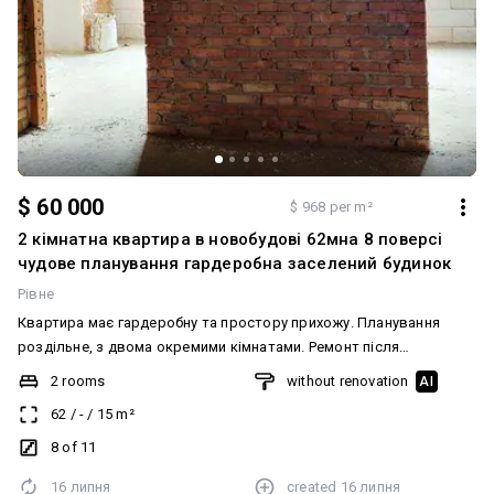
$ 60 000
$ 968 per m²
2 кімнатна квартира в новобудові 62мна 8 поверсі
чудове планування гардеробна заселений будинок
Рівне
Квартира має гардеробну та простору прихожу. Планування
роздільне, з двома окремими кімнатами. Ремонт після
будівельників. Підведені всі комунікації, встановлені всі
2 rooms
without renovation
AI
лічильники. Система опалення індивідуальне газове, є
62
/
-
/
15
m²
двоконтурний котел. Також є центральна каналізація, електрика,
вивіз відходів, газ, центральний водопровід. В квартирі є
8 of 11
гардеробна. Будинок новий, зведений після 2021 року. В будинку
16 липня
created
16 липня
є відеоспостереження, ліфт, пожежна сигналізація, гараж,