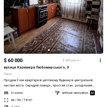
$ 60 000
$ 909 per m²
вулиця Казимира Любомирського, 9
Рівне
Продаж 3 кім квартири в цегляному будинку в центральній
частині міста. Середній поверх , простий стан , роздільний
санвузол, окремі кімнати
3 rooms
without renovation
AI
66
/
39
/
7.8
m²