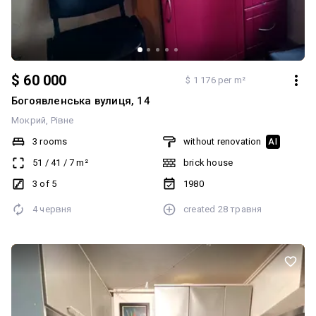
$ 60 000
$ 1 176 per m²
Богоявленська вулиця, 14
Мокрий
Рівне
3 rooms
without renovation
AI
51
/
41
/
7
m²
brick house
3 of 5
1980
4 червня
created
28 травня