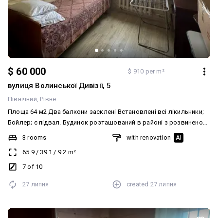
$ 60 000
$ 910 per m²
вулиця Волинської Дивізії, 5
Північний
Рівне
Площа 64 м2 Два балкони засклені Встановлені всі лікильники;
Бойлер; є підвал. Будинок розташований в районі з розвиненою
інфраструктурою. Поруч магазини, аптеки, дитячі садочки,
3 rooms
with renovation
AI
школи та зупинка громадського транспорту все необхідне для
65.9
/
39.1
/
9.2
m²
комфортного життя
7 of 10
27 липня
created
27 липня