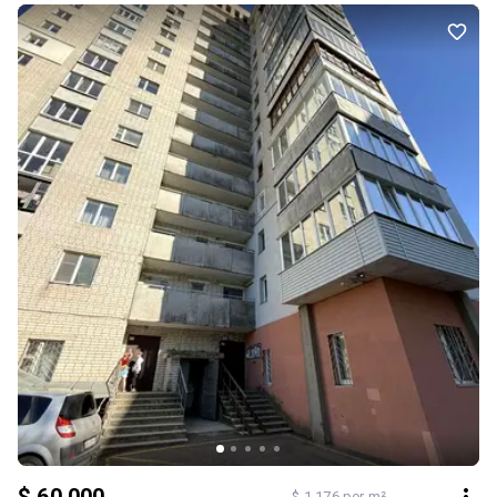
майданчиком 💡 Вигідна ціна — чудова можливість купити
простору квартиру та зробити ремонт на свій смак 📞 Контакти:
Анна | “Твої Мрії” 📱 097-50-444-82
$ 1 176 per m²