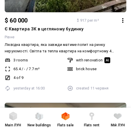
$ 60 000
$ 917 per m²
Є Квартира 3К в цегляному будинку
Рівне
Ліквідна квартира, яка завжди матиме попит на ринку
нерухомості. Світла та тепла квартира на комфортному 4
поверсі. Житловий стан — можна заїжджати одразу. Переваги: •
3 rooms
with renovation
AI
Роздільний санвузол • Балкон та лоджія • Центральне опалення,
65.4
/
-
/
7.7
m²
brick house
бойлер • Паркетна підлога • Лічильники на газ, воду та
електроенергію • Ліфт, домофон, • Тихий двір та доглянутий
4 of 9
під’їзд Чудовий варіант для власного проживання або здачі в
yesterday at
16:00
created
11 червня
оренду. Додатково: Планування: Роздільна. Санвузол:
Роздільний. Система опалення: Централізоване. Ремонт:
Житловий стан. Меблювання: Так
Main
ЛУН
New buildings
Flats sale
Flats rent
Мій ЛУН