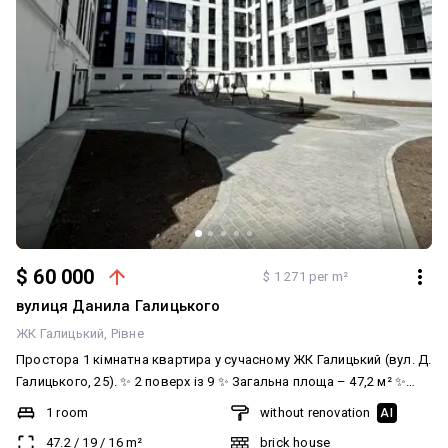
$ 60 000
$ 1 271 per m²
вулиця Данила Галицького
ЖК Галицький
Рівне
Простора 1 кімнатна квартира у сучасному ЖК Галицький (вул. Д.
Галицького, 25). ✨ 2 поверх із 9 ✨ Загальна площа – 47,2 м² ✨
Кухня – 16 м², кімната – 19 м² Квартира після будівельників –
1 room
without renovation
AI
вже зроблено стяжку та штукатурку. Ідеальний варіант, щоб
47.2
/
19
/
16
m²
brick house
створити власний дизайн та втілити мрію про комфортне житло.