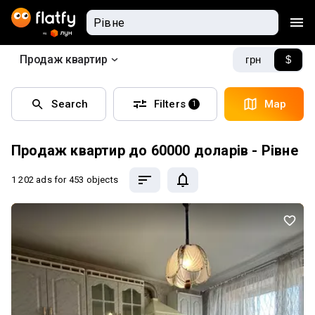
Продаж квартир
грн
$
Search
Filters
Map
1
Продаж квартир до 60000 доларів - Рівне
1 202 ads
for 453 objects