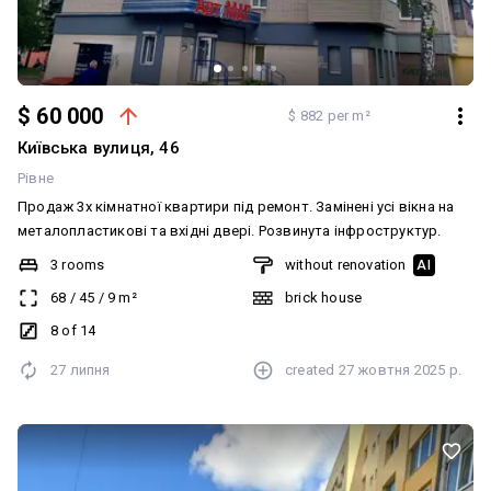
$ 60 000
$ 882 per m²
Київська вулиця, 46
Рівне
Продаж 3х кімнатної квартири під ремонт. Замінені усі вікна на
металопластикові та вхідні двері. Розвинута інфроструктур.
3 rooms
without renovation
AI
68
/
45
/
9
m²
brick house
8 of 14
27 липня
created
27 жовтня 2025 р.