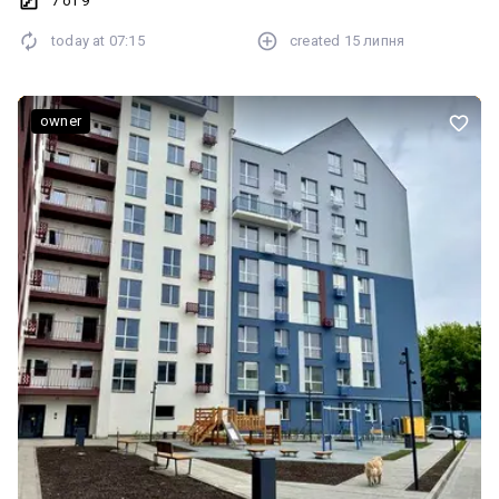
7 of 9
today at
07:15
created
15 липня
owner