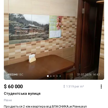
гостьовий паркінг; - коворкінг-зона для роботи; - спеціальні зони
для миття лап домашніх тварин після прогулянок. -можливість
придбати чи орендувати офіс для роботи відразау у цьому ж
підʼїзду Продаж від власника по переуступці. оформлення
безкоштовне. Щоб подивитися - телефонуйте Також можу
надіслати відео огляд . Додатково: Тип будинку: Житловий фонд
від 2021 р.. Планування: Двостороння. Санвузол: Роздільний.
Система опалення: Власна котельня. Ремонт: Після
будівельників. Меблювання: Ні. Комфорт: Консерж, Ліфт,
Грузовий ліфт, Гардероб
$ 60 000
$ 1 319 per m²
Студентська вулиця
Рівне
Продається 2 кім.квартира від ВЛАСНИКА,м.Рівне,вул