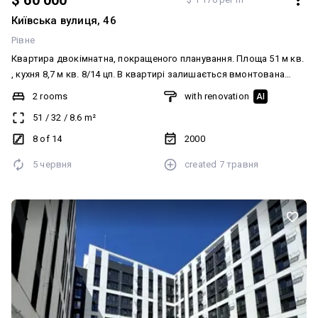
$ 60 000
Київська вулиця, 46
Рівне
Квартира двокімнатна, покращеного планування. Площа 51 м кв.
, кухня 8,7 м кв. 8/14 цп. В квартирі залишається вмонтована
кухня, шафа - купе. Балкон засклений, Бойлер.
2 rooms
with renovation
AI
51
/
32
/
8.6
m²
8 of 14
2000
5 червня
created
7 травня