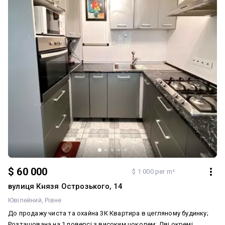
$ 60 000
$ 1 000 per m²
вулиця Князя Острозького, 14
Ювілейний
Рівне
До продажу чиста та охайна 3К Квартира в цегляному будинку;
Розташована на 1 поверсі з високим цоколем; Дві окремі