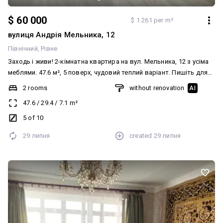
$ 60 000
$ 1 261 per m²
вулиця Андрія Мельника, 12
Північний
Рівне
Заходь і живи! 2-кімнатна квартира на вул. Мельника, 12 з усіма
меблями. 47.6 м², 5 поверх, чудовий теплий варіант. Пишіть для
огляду!
2 rooms
without renovation
AI
47.6
/
29.4
/
7.1
m²
5 of 10
29 липня
created
29 липня