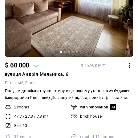
$ 60 000
$ 1 258 per m²
вулиця Андрія Мельника, 6
Північний
Рівне
Продам двокімнатну квартиру в цегляному утепленому будинку!
(мікрорайон Північний) Доглянутий під'їзд, новий ліфт, надійне
ОСББ! Квартира роздільного планування, не кутова. Площа
2 rooms
with renovation
AI
квартири 47,7 м² Кухня 7,3 м² Поверх 8 з 10 Є балкон Роздільний
47.7
/
27.3
/
7.3
m²
brick house
санвузол. Вигляд з вікон в двір! Хороші сусіди! До квартири є
великий підвал. Квартира тепла та суха. Взимку тепло, влітку
8 of 10
прохолодно. Телефонуйте, щоб домовитись про огляд!
31 липня
created
11 червня