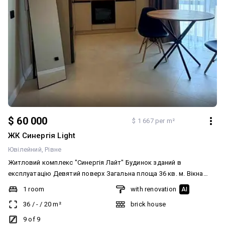
$ 60 000
$ 1 667 per m²
ЖК Синергія Light
Ювілейний
Рівне
Житловий комплекс "Синергія Лайт" Будинок зданий в
експлуатацію Девятий поверх Загальна площа 36 кв. м. Вікна
виходять на південь у двір Планування: ВЕЛИКА кухня-вітальня
1 room
with renovation
AI
20 КВ. М., спальна кімната, санвузол, лоджія Мережі: Світло,
36
/
-
/
20
m²
brick house
водопостачання, водовідведення (всі лічильники) Стан та
комплектація: Заїхав і живеш; Укомплектована меблями;
9 of 9