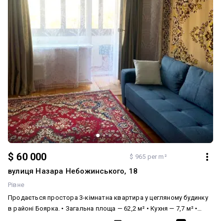
$ 60 000
$ 965 per m²
вулиця Назара Небожинського, 18
Рівне
Продається простора 3-кімнатна квартира у цегляному будинку
в районі Боярка. • Загальна площа — 62,2 м² • Кухня — 7,7 м² •
Поверх — 4/9 • Житловий стан • Засклений балкон • Ліфт після