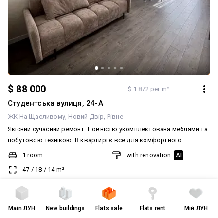
$ 88 000
$ 1 872 per m²
Студентська вулиця, 24-А
ЖК На Щасливому
Новий Двір
Рівне
Якісний сучасний ремонт. Повністю укомплектована меблями та
побутовою технікою. В квартирі є все для комфортного
проживання: ️ вбудований холодильник; ️ посудомийна машина; ️
1 room
with renovation
AI
мікрохвильова піч; ️ духова шафа та газова варильна поверхня; ️
47
/
18
/
14
m²
кондиціонер у спальні; ️ двоспальне ліжко.
5 of 9
2024
yesterday at
06:54
created
6 серпня
Main
ЛУН
New buildings
Flats sale
Flats rent
Мій ЛУН