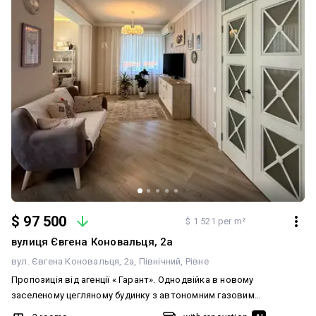
$ 97 500
$ 1 521 per m²
вулиця Євгена Коновальця, 2а
вул. Євгена Коновальця, 2а
Північний
Рівне
Пропозиція від агенції « Гарант». Однодвійка в новому
заселеному цегляному будинку з автономним газовим
опаленням в районі Північний по вулиці Коновальця 2 а ( до