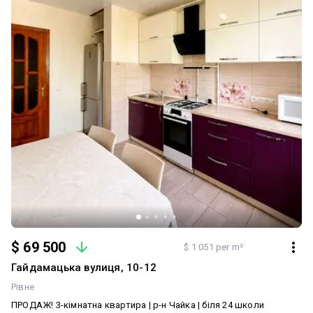
сім’ї або як інвестиція під оренду
$ 69 500
$ 1 051 per m²
Гайдамацька вулиця, 10-12
Рівне
ПРОДАЖ! 3-кімнатна квартира | р-н Чайка | біля 24 школи