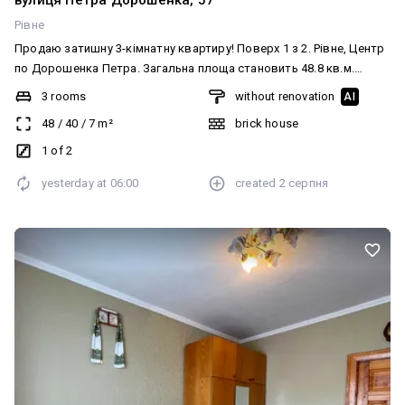
вулиця Петра Дорошенка, 57
Рівне
Продаю затишну 3-кімнатну квартиру! Поверх 1 з 2. Рівне, Центр
по Дорошенка Петра. Загальна площа становить 48.8 кв.м.
Житлова площа становить 48 кв.м. Площа кухні: 7 кв.м. Санвузол
3 rooms
without renovation
AI
суміжний. У квартирі косметичний ремонт. Опалення –
48
/
40
/
7
m²
brick house
централізоване. Індивідуальні лічильники на газ, на воду, на
електрику. Тепла вода – колонка. Меблі до ваших послуг.
1 of 2
Вартість нерухомості 52000 $. Документи в порядку, готова до
yesterday at
06:00
created
2 серпня
продажу.Підходить під держ ПРОГРАМУ.ХОРОШИЙ ТОРГ.!