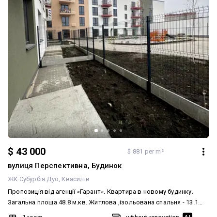
$ 43 000
$ 881 per m²
вулиця Перспективна, Будинок
ЖК Субурбія Дуо
Квасилів
Пропозиція від агенції «Гарант». Квартира в новому будинку.
Загальна площа 48.8 м.кв. Житлова ,ізольована спальня - 13.1
м.кв.. Коридор 4.6 м.кв. Гардероб - 2.8 м.кв. Кухня -вітальня - 16.3