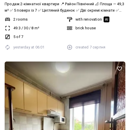
Продаж 2-кімнатної квартири 📍 Район Північний 📐 Площа — 49,3
м² ✅ 5 поверх із 7 ✅ Цегляний будинок ✅ Дві окремі кімнати ✅
Роздільний санвузол ✅ Просторий балкон ✅ Централізоване
2 rooms
with renovation
AI
опалення 💰 Ціна — 55 000 $ 📞 За детальною інформацією та
49.3
/
30
/
8
m²
brick house
переглядом телефонуйте: Анастасія 068 137 66 71 АН «Рівненська
Оселя»
5 of 7
yesterday at
06:01
created
7 серпня