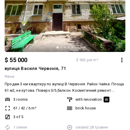
$ 55 000
$ 902 per m²
вулиця Василя Червонія, 71
Рівне
Продам 3 км квартиру по вулиці В.Червонія. Район Чайки. Площа
61 м2, не кутова. Поверх 3/5,балкон. Косметичний ремонт.
Залишаються всі меблі. Поруч уся необхідна інфраструктура.
3 rooms
with renovation
AI
Парк,школа,садочок.
61
/
42
/
6
m²
brick house
3 of 5
1 липня
created
28 травня