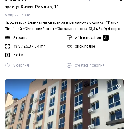
вулиця Князя Романа, 11
Мокрий
Рівне
Продається 2-кімнатна квартира в цегляному будинку 📍Район
Північний ✅Житловий стан ✅Загальна площа 43,3 м² ✅дві окремі
кімнати ✅містка кладова ✅балкон ✅5 поверх ✅Поруч магазини,
2 rooms
with renovation
AI
зупинки громадського транспорту, школи, садочки та все
43.3
/
26.3
/
5.4
m²
brick house
необхідне для щоденного життя. Ціна 52 500 $ За більш
детальною інформацією телефонуйте 📞 068 137 66 71 Анастасія
5 of 5
АН «Рівненська Оселя»
8 серпня
created
7 серпня