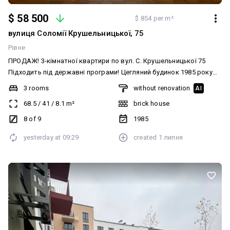
$ 58 500
$ 854 per m²
вулиця Соломії Крушельницької, 75
Рівне
ПРОДАЖ! 3-кімнатної квартири по вул. С. Крушельницької 75
Підходить під державні програми! Цегляний будинок 1985 року
Характеристики: • Площа — 68,5 м² • 8 поверх • Ліфт • ОСББ • 3
3 rooms
without renovation
AI
окремі кімнати • 2 санвузли • 2 засклені балкони • Центральне
68.5
/
41
/
8.1
m²
brick house
опалення • Пластикові вікна Квартира під ремонт — чудова
можливість зробити все на власний смак, без переплати за
8 of 9
1985
чужий дизайн. Один із найкращих районів міста: поруч школа,
yesterday at
09:29
created
1 липня
садочки, магазини, громадський транспорт та вся необхідна
інфраструктура.