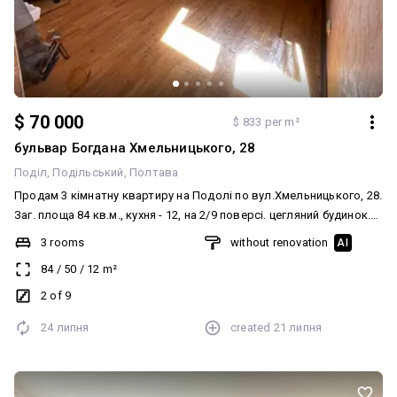
$ 70 000
$ 833 per m²
бульвар Богдана Хмельницького, 28
Поділ
Подільський
Полтава
Продам 3 кімнатну квартиру на Подолі по вул.Хмельницького, 28.
Заг. площа 84 кв.м., кухня - 12, на 2/9 поверсі. цегляний будинок.
ціна 70000$ . код 12910
3 rooms
without renovation
AI
84
/
50
/
12
m²
2 of 9
24 липня
created
21 липня