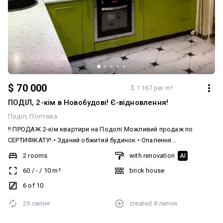
$ 70 000
$ 1 167 per m²
ПОДІЛ, 2-кім в Новобудові! Є-відновлення!
Поділ
Полтава
‼️ ПРОДАЖ 2-кім квартири на Подолі Можливий продаж по
СЕРТИФІКАТУ! • Зданий обжитий будинок • Опалення
ІНДИВІДУАЛЬНЕ • Окремі кімнати • Ремонт! • Поверх середній •
2 rooms
with renovation
AI
Біля зупинки! Деталі по телефону! Код 8900 Додатково:
60
/
-
/
10
m²
brick house
Планування: Роздільна. Система опалення: Індивідуальне газове.
Ремонт: Євроремонт. Меблювання: Так
6 of 10
29 липня
created
8 липня