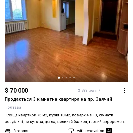
$ 70 000
$ 933 per m²
Продається 3 кімнатна квартира на пр. Заячий
Полтава
Площа квартири 75 м2, кухня 10 м2, поверх 4 з 10, кімнати
роздільні, не кутова, цегла, великий балкон, гарний євроремонт,
встановлений тепловий лічильник на квартиру. Додатково:
3 rooms
with renovation
AI