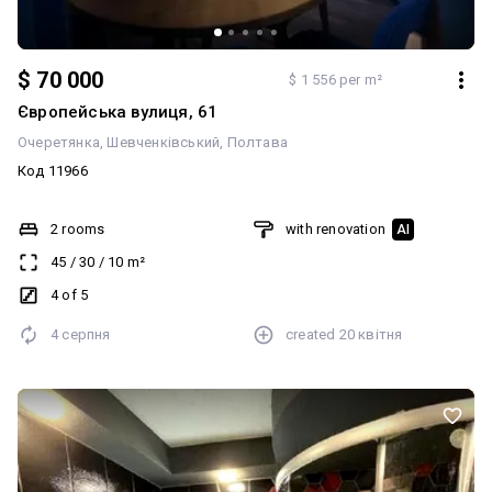
$ 70 000
$ 1 556 per m²
Європейська вулиця, 61
Очеретянка
Шевченківський
Полтава
Код 11966
2 rooms
with renovation
AI
45
/
30
/
10
m²
4 of 5
4 серпня
created
20 квітня