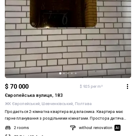
Планування: Роздільна. Санвузол: Роздільний. Система опалення:
Централізоване. Меблювання: Так. Мультимедіа: Швидкісний
інтернет. Комфорт: Відеоспостереження, Кондиціонер, Балкон,
лоджія, Ванна, Ліфт, Меблі на кухні, Госп. приміщення, комора.
Комунікації: Асфальтована дорога, Центральна каналізація,
Електрика, Вивіз відходів, Газ, Центральний водопровід
$ 70 000
$ 925 per m²
Європейська вулиця, 183
ЖК Європейський
Шевченківський
Полтава
Продається 2-кімнатна квартира від власника. Квартира має
гарне планування з роздільними кімнатами. Простора дитяча
кімната площею 15 м² та велика спальня з панорамними вікнами
2 rooms
without renovation
AI
площею 18,3 м². Кухня площею 13,4 м² має вихід на велику