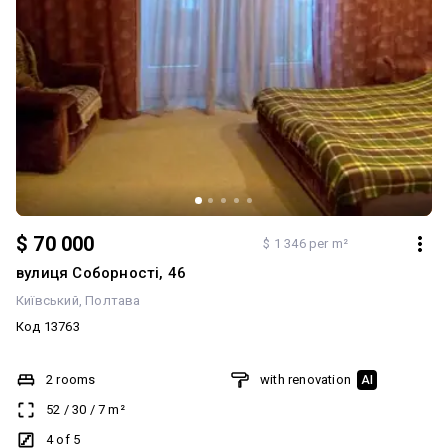
$ 70 000
$ 1 346 per m²
вулиця Соборності, 46
Київський
Полтава
Код 13763
2 rooms
with renovation
AI
52
/
30
/
7
m²
4 of 5