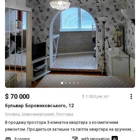
$ 70 000
$ 1 000 per m²
бульвар Боровиковського, 12
Огнівка
Шевченківський
Полтава
В продажу простора 3-кімнатна квартира з косметичним
ремонтом. Продається затишна та світла квартира на зручному
7 поверсі 10 поверхового будинку. Чудовий варіант для великої
3 rooms
with renovation
AI