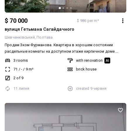
$ 70 000
$ 986 per m²
вулиця Гетьмана Сагайдачного
Шевченківський
Полтава
Продам 3ком Фурманова. Квартира в хорошем состоянии
расдельные комнаты на доступном этаже кирпичном доме.
Рядом вся инфраструктура магазины школа садик
3 rooms
with renovation
AI
остановка.Дополнительная информация по телефону.
71
/
-
/
9
m²
brick house
Додатково: Тип будинку: Житловий фонд 91-2000-і. Планування:
Роздільна. Санвузол: Роздільний. Система опалення:
2 of 9
Централізоване. Ремонт: Косметичний ремонт. Меблювання: Так
11 липня
created
9 червня