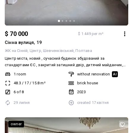
$ 70 000
$ 1 449 per m²
Сінна вулиця, 19
ЖК на Сінній
Центр
Шевченківський
Полтава
Центр міста, новий , сучасний будинок збудований за
стандартами ЄС , закритий затишний двір, дитячий майданчик,
підземний гараж, озеленення двору, ліфт, відеоспостереження
1 room
without renovation
AI
цілодобове, обслуговування будинку та території, інтернет,
48.3
/
17
/
15.8
m²
brick house
індивідуальне опалення та електрика. Квартира студія, не
кутова.Всі чорнові роботи виконані, чистові роботи. Вмонтовані,
6 of 8
2023
труби, розводка електрики, розетки, інсталяція, душовий трап,
29 липня
created
17 квітня
витяжка, зроблене перепланування. Вибирай підлогу, шпалери
чи кольорову штукатурки, підвісну стелю за своїм смаком
вїджай та живи.
owner