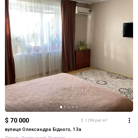
$ 70 000
$ 1 296 per m²
вулиця Олександра Бідного, 13а
Левада
Подільський
Полтава