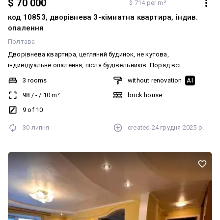
$ 70 000
$ 714 per m²
код 10853, дворівнева 3-кімнатна квартира, індив.
опалення
Полтава
Дворівнева квартира, цегляний будинок, не кутова,
індивідуальне опалення, після будівельників. Поряд всі
комунікації. За більш детальним описом - телефонуйте. код 10853
3 rooms
without renovation
AI
Додатково: Тип будинку: Житловий фонд 2011-2020-і.
98
/
-
/
10
m²
brick house
Планування: Багаторівнева. Санвузол: 2 і більше. Система
опалення: Індивідуальне газове. Ремонт: Після будівельників.
9 of 10
Меблювання: Ні. Комфорт: Балкон, лоджія, Ліфт. Комунікації:
30 липня
created
24 грудня 2025 р.
Електрика, Центральний водопровід