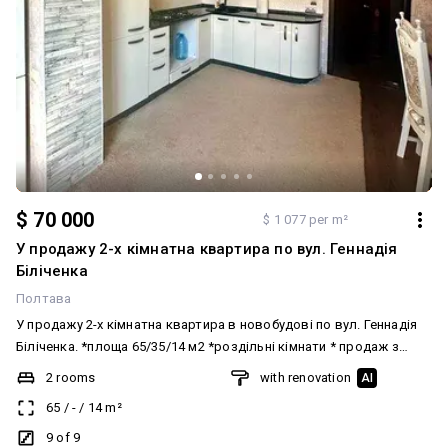
$ 70 000
$ 1 077 per m²
У продажу 2-х кімнатна квартира по вул. Геннадія
Біліченка
Полтава
У продажу 2-х кімнатна квартира в новобудові по вул. Геннадія
Біліченка. *площа 65/35/14 м2 *роздільні кімнати * продаж з
меблями та технікою Двір облаштований дитячим та
2 rooms
with renovation
AI
спортивним майданчиком, є парковка для авто, зручне
65
/
-
/
14
m²
транспортне сполучення. Код 88664 Додатково: Система
опалення: Індивідуальне газове. Меблювання: Так
9 of 9