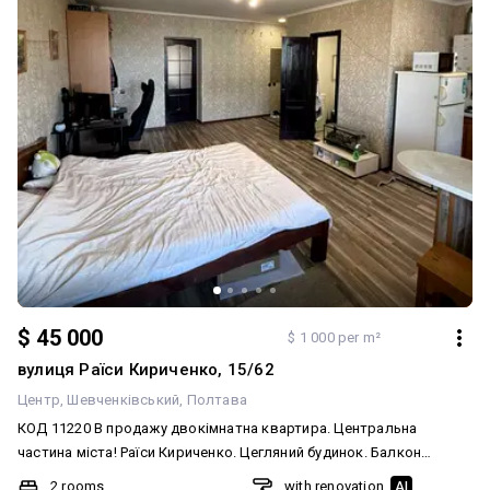
$ 45 000
$ 1 000 per m²
вулиця Раїси Кириченко, 15/62
Центр
Шевченківський
Полтава
КОД 11220 В продажу двокімнатна квартира. Центральна
частина міста! Раїси Кириченко. Цегляний будинок. Балкон
засклений. Поверх пятий. Квартира світла та затишна. Гарний
2 rooms
with renovation
AI