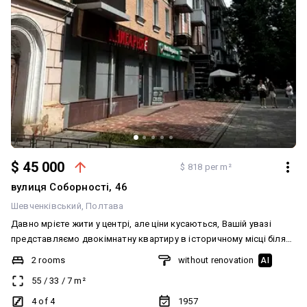
$ 45 000
$ 818 per m²
вулиця Соборності, 46
Шевченківський
Полтава
Давно мрієте жити у центрі, але ціни кусаються, Вашій увазі
представляємо двокімнатну квартиру в історичному місці біля
Облдержадміністрації. Основні характеристики: - Загальна
2 rooms
without renovation
AI
площа: 55 м2 забезпечує простір для комфортного проживання.
55
/
33
/
7
m²
- Жилий стан дозволяє жити та робити ремонт, втілювати свої
бажання та дизайнерські фантазії. - Площа кухні: 7 м2, ідеально
4 of 4
1957