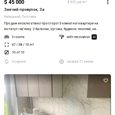
$ 45 000
$ 672 per m²
Заячий провулок, 3а
Київський
Полтава
Продаж ексклюзтвної просторої 3 кімнатної квартири на
Інституті зв'язку. 2 балкони, кутова, будинок тепллий, не
потребує утеплення. Квартира повністю готова до заселення,
3 rooms
with renovation
AI
всі документи в порядку. Можливий продаж під Держ.Програми
67
/
38
/
10
m²
Телефонуйте, з радістю домовимось про перегляд. ціна: 45000$
Код: 13902
10 of 10
4 серпня
created
21 липня