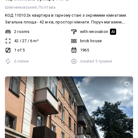
Шевченківський
Полтава
КОД 11010 2к квартира в гарному стані з окремими кімнатами.
Загальна площа - 42 м кв, просторі кімнати. Поруч магазини,
супермаркет, зупинка громадського транспорту.
2 rooms
with renovation
AI
42
/
27
/
6
m²
brick house
1 of 5
1965
6 липня
created
5 травня