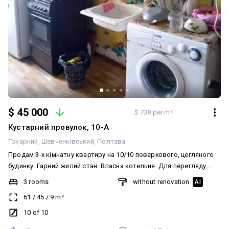
$ 45 000
$ 738 per m²
Кустарний провулок, 10-А
Токарний
Шевченківський
Полтава
Продам 3-х кімнатну квартиру на 10/10 поверхового, цегляного
будинку. Гарний жилий стан. Власна котельня. Для перегляду
телефонуйте! Код 23757
3 rooms
without renovation
AI
61
/
45
/
9
m²
10 of 10