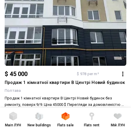
$ 45 000
$ 978 per m²
Продаж 1 кімнатної квартири В Центрі Новий будинок
Полтава
Продаж 1 кімнатної квартири В Центрі Новий будинок без
ремонту, поверх 9/9. Ціна 45000 $ Перегляди за домовленістю З
пов. Катерина АНГалерея Нерухомості Запитання та пропозиції
1 room
without renovation
AI
за вказаними номерами тел. : +38 (06************64
46
/
-
/
11
m²
brick house
(viber,Telegram, WhatsApp), +38 (06************87 Послуги
Main
ЛУН
New buildings
Flats sale
Flats rent
Мій ЛУН
агентства Повний супровід угоди купівлі-продажу Додатково: