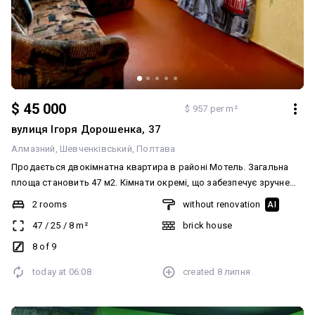
$ 45 000
$ 957 per m²
вулиця Ігоря Дорошенка, 37
Алмазний
Шевченківський
Полтава
Продається двокімнатна квартира в районі Мотель. Загальна
площа становить 47 м2. Кімнати окремі, що забезпечує зручне
планування та приватність. Площа кухні складає 8 м2. Квартира
2 rooms
without renovation
AI
знаходиться в житловому стані, вона охайна та придатна для
47
/
25
/
8
m²
brick house
заселення або подальшого косметичного ремонту. Район має
чудову інфраструктуру: поруч розташовані зупинки
8 of 9
громадського транспорту, магазини, супермаркети, школи та
today at
06:08
created
8 липня
дитячі садки. Для отримання інформації та організації перегляду
телефонуйте за вказаним номером. Код 43740