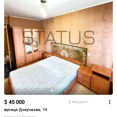
перегляд!
$ 45 000
$ 938 per m²
вулиця Докучаєва, 10
Київський
Полтава