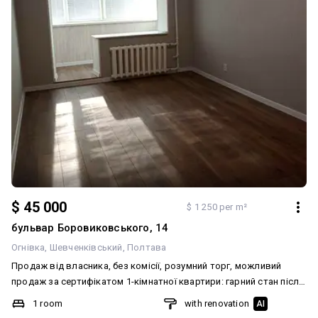
гарантії! Квартира повністю готова для життя і не потребує
жодних додаткових вкладень. Запрошуємо на перегляд у
зручний час! Телефонуйте!
$ 45 000
$ 1 250 per m²
бульвар Боровиковського, 14
Огнівка
Шевченківський
Полтава
Продаж від власника, без комісії, розумний торг, можливий
продаж за сертифікатом 1-кімнатної квартири: гарний стан після
ремонту, утепленні стіни з наружі , не кутова, а особливо
1 room
with renovation
AI
привабливий краєвид. Квартира знаходиться на 9 поверсі, є 10