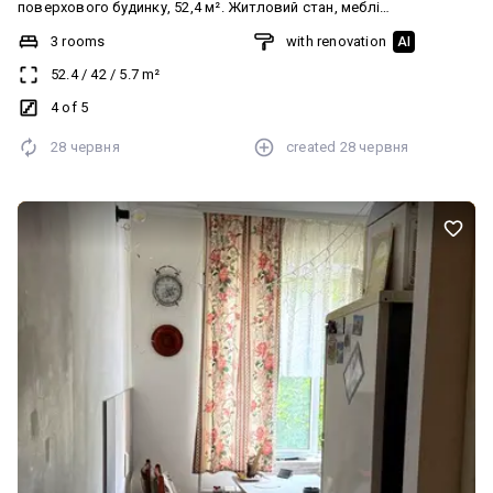
поверхового будинку, 52,4 м². Житловий стан, меблі
залишаються, нова мідна проводка, газова колонка, балкон,
3 rooms
with renovation
AI
централізоване опалення. 45 000 $; Школа, дитсадок, магазини,
52.4
/
42
/
5.7
m²
ринок і транспорт. Все окрім пральної машинки і комод у
залишається
4 of 5
28 червня
created
28 червня