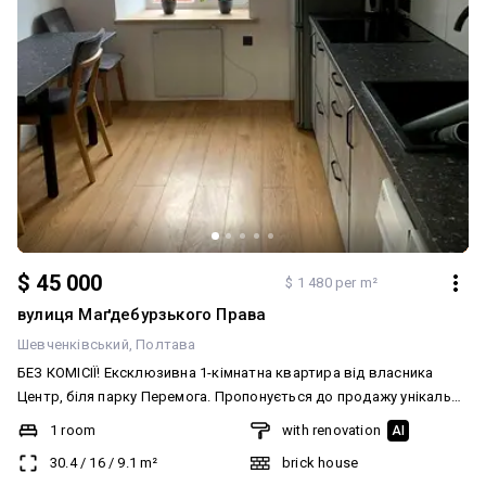
$ 45 000
$ 1 480 per m²
вулиця Маґдебурзького Права
Шевченківський
Полтава
БЕЗ КОМІСІЇ! Ексклюзивна 1-кімнатна квартира від власника
Центр, біля парку Перемога. Пропонується до продажу унікальна
однокімнатна квартира в історичному центрі міста. Продаж
1 room
with renovation
AI
напряму від власника, жодних переплат за ріелторські послуги!
30.4
/
16
/
9.1
m²
brick house
Поєднання архітектурного шарму старовинної забудови та