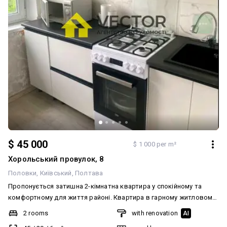
$ 45 000
$ 1 000 per m²
Хорольський провулок, 8
Половки
Київський
Полтава
Пропонується затишна 2-кімнатна квартира у спокійному та
комфортному для життя районі. Квартира в гарному житловому
стані — можна заїжджати та жити без додаткових вкладень.
2 rooms
with renovation
AI
Фото повністю відповідають дійсності. * Роздільні кімнати * 5