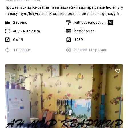
Продається дуже світла та затишна 2к квартира район Інституту
зв'язку, вул.Докучаєва . Квартира розташована на зручному 6-
му поверсі в 9-ти поверховому цегляному будинку. Квартира не
2 rooms
without renovation
AI
кутова, окремі кімнати. Площа квартири 48м2. Гарне планування
48
/
24.8
/
7.8
m²
brick house
, велика кухня, коридор балкон. Меблі та техніка залишаються. У
власності більше 3-х років. Зручне розташування будинку, поруч
6 of 9
1989
вся необхідна інфраструктура. По держ.програмі можна.
11 травня
created
11 травня