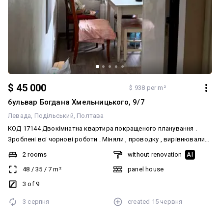
$ 45 000
$ 938 per m²
бульвар Богдана Хмельницького, 9/7
Левада
Подільський
Полтава
КОД 17144 Двокімнатна квартира покращеного планування .
Зроблені всі чорнові роботи . Міняли , проводку , вирівнювали
стелю та стіни ,замінені труби вікна та балкон . Квартира готова
2 rooms
without renovation
AI
під чистовий ремонт .
48
/
35
/
7
m²
panel house
3 of 9
3 серпня
created
15 червня