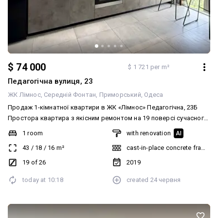
$ 74 000
$ 1 721 per m²
Педагогічна вулиця, 23
ЖК Лімнос
Середній Фонтан
Приморський
Одеса
Продаж 1-кімнатної квартири в ЖК «Лімнос» Педагогічна, 23Б
Простора квартира з якісним ремонтом на 19 поверсі сучасного
житлового комплексу. • Загальна площа — 43 м² • Вид на місто •
1 room
with renovation
AI
Кухонна зона та зона відпочинку • Залишаються всі меблі та
43
/
18
/
16
m²
cast-in-place concrete frame bu
техніка Ціна — 74 000 $ Для покупця комісія відсутня. Фото
відповідають дійсності. Деталі та запис на перегляд — за
19 of 26
2019
телефоном або в повідомленнях.
today at
10:18
created
24 червня