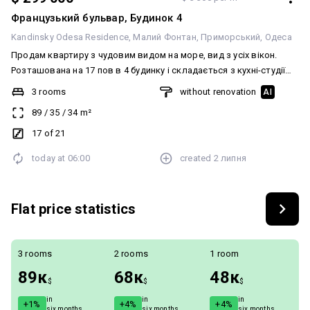
Французький бульвар, Будинок 4
Kandinsky Odesa Residence
Малий Фонтан
Приморський
Одеса
Продам квартиру з чудовим видом на море, вид з усіх вікон.
Розташована на 17 пов в 4 будинку і складається з кухні-студії
(34м2) і двох спалень, 2 з/в. Будинок вводитиметься в
3 rooms
without renovation
AI
експлуатацію 2027 року Є паркомісце у підземному паркінгу
89
/
35
/
34
m²
17 of 21
today at
06:00
created
2 липня
Flat price statistics
3 rooms
2 rooms
1 room
89к
68к
48к
$
$
$
in
in
in
+1%
+4%
+4%
six months
six months
six months