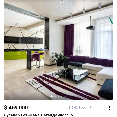
є генератор, паркінг територія, Що Охороняється До Соборної
пл, гірський сад 10 хвилин пішим Хороше місце розташування,
74.000 $ торг тел -0668194486
$ 469 000
$ 2 635 per m²
бульвар Гетьмана Сагайдачного, 5