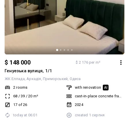
$ 148 000
$ 2 176 per m²
Генуезька вулиця, 1/1
ЖК Еллада
Аркадія
Приморський
Одеса
2 rooms
with renovation
AI
68
/
39
/
20
m²
cast-in-place concrete frame bu
17 of 26
2024
today at
06:01
created
1 серпня