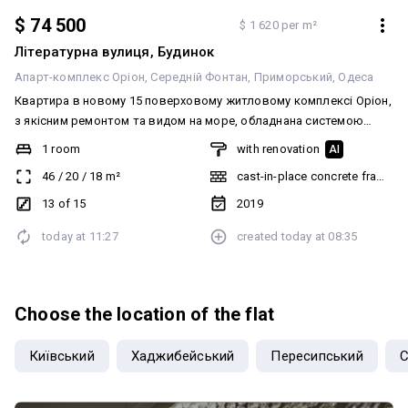
$ 74 500
$ 1 620 per m²
Літературна вулиця, Будинок
Апарт-комплекс Оріон
Середній Фонтан
Приморський
Одеса
Квартира в новому 15 поверховому житловому комплексі Оріон,
з якісним ремонтом та видом на море, обладнана системою
«Розумний будинок», має окрему спальню , кухню студію та
1 room
with renovation
AI
гардеробну кімнату. Укомплектована якісною сантехнікою та
46
/
20
/
18
m²
cast-in-place concrete frame bu
побутовою технікою. Переведена в житловий фонд. Будинок має
власну закриту територію, паковку, паркінг, розташований
13 of 15
2019
близько до моря та спуску до траси здоровʼя, на першому
today at
11:27
created
today at
08:35
поверсі продуктовий супермаркет, поруч розвинута
інфраструктура сфер - кафе, аптеки, фітнес-центр з басейном.
Особливості планування: кухня-студія; Характеристика будівлі:
тип будинку (серія): новий фонд; Характеристика приміщення:
Choose the location of the flat
стан квартири: дизайнерський ремонт • утеплення: зовнішнє;
Оздоблення стелі: натяжна стеля; Підлога (покриття): керамічна
Київський
Хаджибейський
Пересипський
С
плитка • вінілове; Внутрішнє оздоблення: фарбування; Зовнішня
обробка: декоративна штукатурка; Опалення: автономна
котельня; Підігрів води: бойлер; Приміщення: кількість спалень: 1