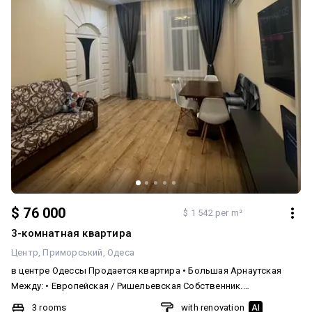
$ 76 000
$ 1 542 per m²
3-комнатная квартира
Центр
Приморський
Одеса
в центре Одессы Продается квартира • Большая Арнаутская
Между: • Европейская / Ришельевская Собственник.
Сотрудничество с риелторами приветствуется • Вся мебель и
3 rooms
with renovation
AI