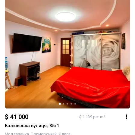
роботи під час блекауту — сигналізація — гідрофор Головна
перевага — власне двоконтурне АОГВ: автономне опалення та
гаряча вода цілий рік незалежно від зовнішніх умов. Ця
квартира — ідеальний варіант для тих, хто цінує атмосферу
історичного центру Одеси, простір, комфорт та автономність.
$ 41 000
$ 1 139 per m²
Балківська вулиця, 35/1
Молдаванка
Приморський
Одеса