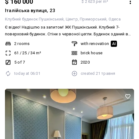
$ 160 000
$ 2 623 per m²
Італійська вулиця, 23
Клубний будинок Пушкінський
Центр
Приморський
Одеса
Є відео! Надішлю за запитом! ЖК Пушкінський. Клубний 7-
поверховий будинок. Стіни з червоної цегли. Будинок зданий в
експлуатацію у 2020 році. Газові котли у кожній квартирі. Балкон.
2 rooms
with renovation
AI
Продаж стильної 2-кімнатної квартири з видом на вул.
61
/
25
/
34
m²
brick house
Пушкінську (вул. Італійська). Простора кухня-вітальня з виходом
на балкон. Великі вікна. Вбудований холодильник, духовка,
5 of 7
2020
посудомийка Electrolux. Спальня та дитяча з видом на
today at
06:01
created
21 травня
Пушкінську. Санвузол із душовою. При вході вбудована шафа та
зона пральні (пральна машина та сушарка). Є тепла підлога.