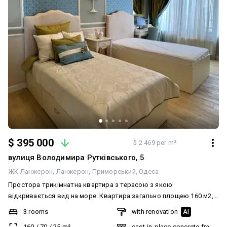
$ 395 000
$ 2 469 per m²
вулиця Володимира Рутківського, 5
ЖК Ланжерон
Ланжерон
Приморський
Одеса
Простора трикімнатна квартира з терасою з якою
відкривається вид на море. Квартира загально площею 160 м2,
розпланована на дві спальні, кухню-вітальню, два санвузли. В
3 rooms
with renovation
AI
квартирі виконаний ремонт по авторському дизайн проекту,
160
/
70
/
25
m²
cast-in-place concrete frame bu