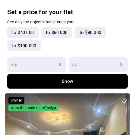
Set a price for your flat
See only the objects that interest you
to $40 000
to $60 000
to $80 000
to $100 000
$
$
Show
owner
possible sale on eOselya