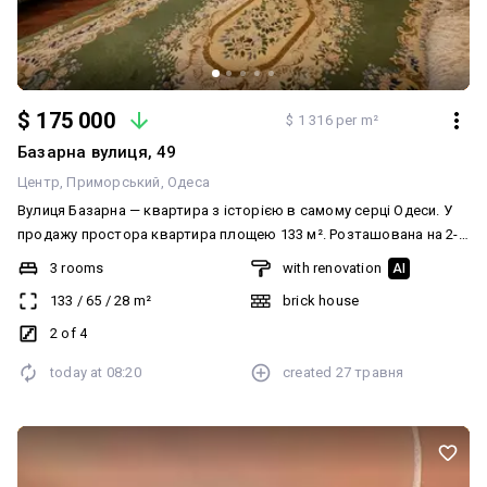
$ 175 000
$ 1 316 per m²
Базарна вулиця, 49
Центр
Приморський
Одеса
Вулиця Базарна — квартира з історією в самому серці Одеси. У
продажу простора квартира площею 133 м². Розташована на 2-
му поверсі 4-поверхового будинку в історичному центрі Одеси. З
3 rooms
with renovation
AI
вікон відкривається гарний краєвид на старе місто та тихий
133
/
65
/
28
m²
brick house
затишний двір. Планування квартири: — простора кухня-їдальня
— дві окремі спальні — велика світла вітальня — просторий
2 of 4
санвузол з ванною та душовою кабіною — технічна/
today at
08:20
created
27 травня
господарська кімната У квартирі виконано якісний ремонт у
класичному стилі. Інтер'єр повністю укомплектований
антикварними меблями та необхідною побутовою технікою —
все продумано для комфортного життя. Додаткові переваги: —
великий балкон — встановлено генератор для безперебійної