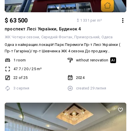
$ 63 500
$ 1 331 per m²
проспект Лесі Українки, Будинок 4
ЖК Чотири сезони
Середній Фонтан
Приморський
Одеса
Одна з найкращих локацій! Парк Перемоги Пр-т Лесі Українки (
Пр-т Гагаріна)/ пр-т Шевченка ЖК 4 сезона До продажу
пропонується однокімнатна квартира Без ремонту Вільне
1 room
without renovation
AI
планування Еркерне панорамне скління, що робить квартиру
47.7
/
20
/
25
m²
світлою! Красивий вид із вікна на парк Победы та море!
Квартира загальною площею 47.7 м2 Сам комплекс закритого
22 of 25
2024
типу Є підземний великий паркінг Розвинена інфраструктура, у
3 серпня
created
29 липня
комплексі є магазини, кавярні, відділення Нової пошти, салон
краси тощо У пішій доступності парк Победы та парк
обл.адміністрації, а також хороша транспортна розвязка, до
моря 10 хвилин пішки! Це чудова інвестиція, як для життя, так і
під орендний бізнес!