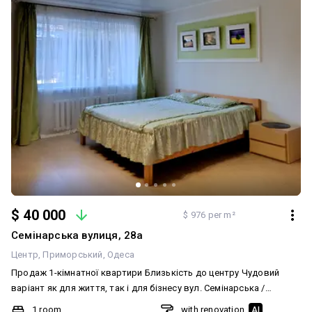
$ 40 000
$ 976 per m²
Семінарська вулиця, 28а
Центр
Приморський
Одеса
Продаж 1-кімнатної квартири Близькість до центру Чудовий
варіант як для життя, так і для бізнесу вул. Семінарська /
Середньофонтанська спецпроєкт 1 пов./ 5-пов. будинку,
1 room
with renovation
AI