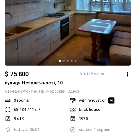
Після перегляду ви самі приймете прагматичне та обґрунтоване
рішення. Телефонуйте для організації перегляду 0638682729
$ 75 800
$ 1 115 per m²
вулиця Незалежності, 10
Середній Фонтан
Приморський
Одеса
3 rooms
with renovation
AI
68
/
34
/
11
m²
brick house
9 of 9
1975
today at
06:01
created
1 серпня