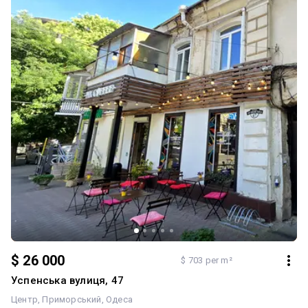
$ 26 000
$ 703 per m²
Успенська вулиця, 47
Центр
Приморський
Одеса