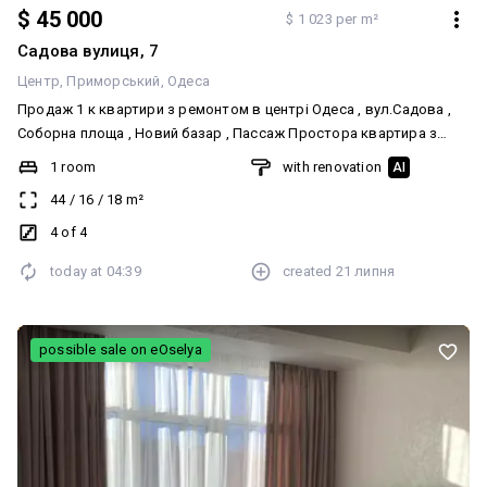
$ 45 000
$ 1 023 per m²
Садова вулиця, 7
Центр
Приморський
Одеса
Продаж 1 к квартири з ремонтом в центрі Одеса , вул.Садова ,
Соборна площа , Новий базар , Пассаж Простора квартира з
ремонтом , балконом Меблі і техніки Парадна з мармуровими
1 room
with renovation
AI
сходами Неймовірна інстаграмна парадна Площа квартири 44
44
/
16
/
18
m²
кв.м Розпланована в кухню-вітальню і окремо спальню Висота
стелі 3.5 м
4 of 4
today at
04:39
created
21 липня
possible sale on eOselya