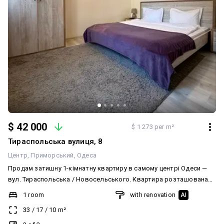
$ 42 000
$ 1 273 per m²
Тираспольська вулиця, 8
Центр
Приморський
Одеса
Продам затишну 1-кімнатну квартиру в самому центрі Одеси —
вул. Тираспольська / Новосельського. Квартира розташована
на комфортному 2 поверсі. Правильне планування: окрема
1 room
with renovation
AI
простора спальня та окрема кухня. У спальні два вікна, завдяки
33
/
17
/
10
m²
чому в кімнаті багато природного світла, кухня також із вікном.
Переваги квартири: • міцні зовнішні бетонні сходи; • великий