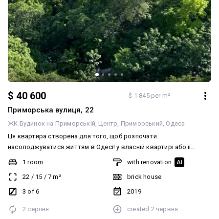
$ 40 600
$ 1 845 per m²
Приморська вулиця, 22
ЖК Будинок на Приморській
Центр
Приморський
Одеса
Ця квартира створена для того, щоб розпочати
насолоджуватися життям в Одесі! у власній квартирі або її
можна розглядати як найкращу інвестіцію, яка розташована у
1 room
with renovation
AI
такій локації, що вона сама здає себе в оренду! Стан: заходь і
22
/
15
/
7
m²
brick house
живи або одразу здавай (меблі, техніка, кондиціонер, бойлер
залишаються). Поруч усе: Шахский палац, Тещин міст,
3 of 6
2019
Потьомкінські сходи, Оперний театр, Дерибасівська, парки та
2 серпня
created
2 червня
Морвокзал. Формат: ідеальний варіант для стартового житла