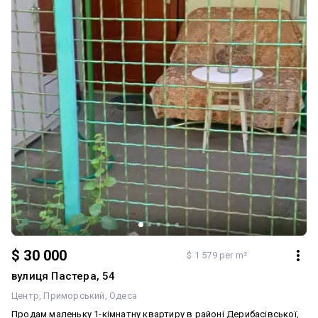
оренди в пішій доступності. Переваги для вас: Готовий орендний
бізнес або затишна оселя для себе. Швидкий показ у зручний для
вас час. Маємо відеоогляд — надішлемо за запитом!
Телефонуйте, щоб встигнути придбати нерухомість у центрі міста!
$ 30 000
$ 1 579 per m²
вулиця Пастера, 54
Центр
Приморський
Одеса
Продам маленьку 1-кімнатну квартиру в районі Дерибасівської,