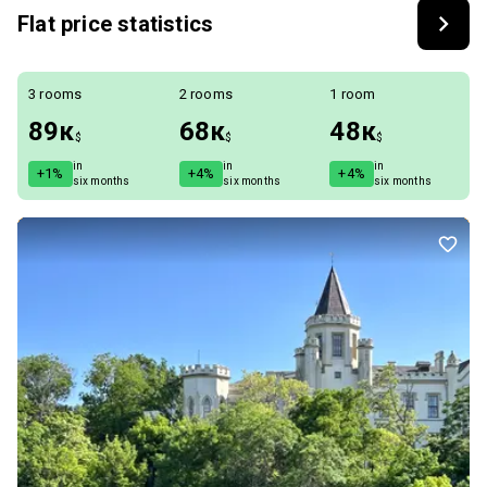
Flat price statistics
3 rooms
2 rooms
1 room
89к
68к
48к
$
$
$
in
in
in
+1%
+4%
+4%
six months
six months
six months