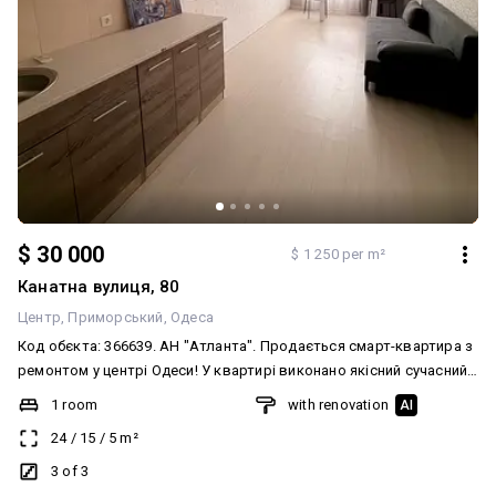
$ 30 000
$ 1 250 per m²
Канатна вулиця, 80
Центр
Приморський
Одеса
Код обєкта: 366639. АН "Атланта". Продається смарт-квартира з
ремонтом у центрі Одеси! У квартирі виконано якісний сучасний
ремонт із заміною комунікацій. Продаж із меблями та технікою.
1 room
with renovation
AI
Міцний будинок, доглянутий тихий двір. Центр міста — все поруч:
24
/
15
/
5
m²
парк, магазини, кафе, транспорт. Чудовий варіант як для
власного проживання, так і для інвестиції (високий орендний
3 of 3
потенціал). Телефонуйте, покажемо у зручний час!