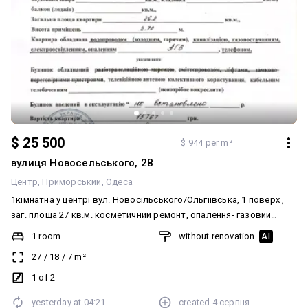
$ 25 500
$ 944 per m²
вулиця Новосельського, 28
Центр
Приморський
Одеса
1кімнатна у центрі вул. Новосільського/Ольгіївська, 1 поверх ,
заг. площа 27 кв.м. косметичний ремонт, опалення- газовий
котел. Двостороння, дворова. Вікна металопласт, підлога -
1 room
without renovation
AI
лінолеум, плитка на кухні та сан вузла, душ-трап, висота стель
27
/
18
/
7
m²
3м.залишаються всі меблі та техніка
1 of 2
yesterday at
04:21
created
4 серпня