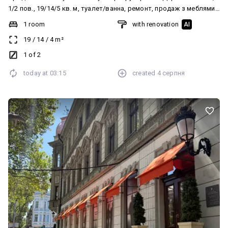
1/2 пов., 19/14/5 кв. м, туалет/ванна, ремонт, продаж з меблями
та побутовою технікою, власний огороджений палісадник 9
1 room
with renovation
AI
метрів, великий зелений двір на кодовому замку. В ідеалі під
19
/
14
/
4
m²
подобову оренду або для проживання маленької сімї.
1 of 2
today at
03:15
created
4 серпня