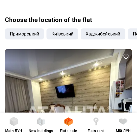
або готового бізнесу (подобова/довгострокова оренда). Низькі
комунальні платежі, швидка окупність! Закритий двір,місце для
паркування, консьерж, власне укриття, відеоспостереження на
Choose the location of the flat
всій території, шикарна тераса з видом на місто.
Приморський
Київський
Хаджибейський
П
Main
ЛУН
New buildings
Flats sale
Flats rent
Мій ЛУН