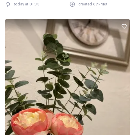
today at
01:35
created
6 липня