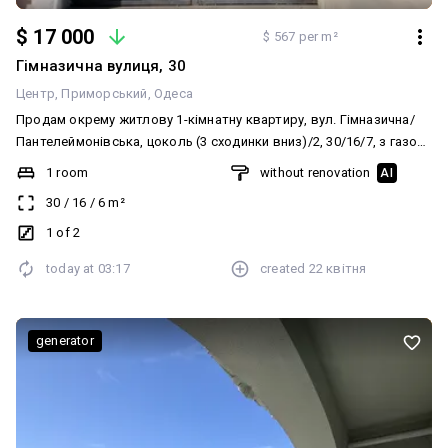
$ 17 000
$ 567 per m²
Гімназична вулиця, 30
Центр
Приморський
Одеса
Продам окрему житлову 1-кімнатну квартиру, вул. Гімназична/
Пантелеймонівська, цоколь (3 сходинки вниз)/2, 30/16/7, з газом,
МПВ, власна невелика закрита територія.
1 room
without renovation
AI
30
/
16
/
6
m²
1 of 2
today at
03:17
created
22 квітня
generator