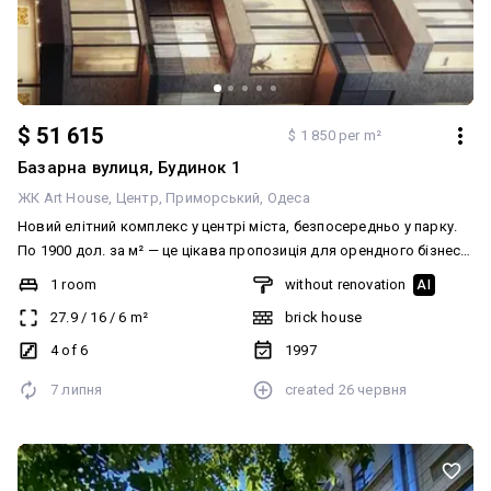
$ 51 615
$ 1 850 per m²
Базарна вулиця, Будинок 1
ЖК Art House
Центр
Приморський
Одеса
Новий елітний комплекс у центрі міста, безпосередньо у парку.
По 1900 дол. за м² — це цікава пропозиція для орендного бізнесу.
Такі варіанти завжди мають попит. Поки що це є в наявності! Без
1 room
without renovation
AI
комісії! Це малоповерховий комплекс, виконаний за дизайн-
27.9
/
16
/
6
m²
brick house
проєктом, де всі квартири мають балкон або лоджію. Фасад
виконаний із вентильованого матеріалу. Квартири 1-кімнатні,
4 of 6
1997
вільного планування; за необхідності, після придбання, можна
7 липня
created
26 червня
замовити внутрішні перегородки за Вашим дизайн-проєктом.
Телефонуйте, Ви залишаєтеся у виграші — не сплачуючи комісію!