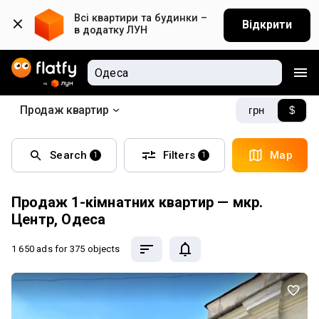
Всі квартири та будинки – 
Відкрити
в додатку ЛУН
Продаж квартир
грн
$
Search
Filters
Map
1
1
Продаж 1-кімнатних квартир — мкр.
Центр, Одеса
1 650 ads
for 375 objects