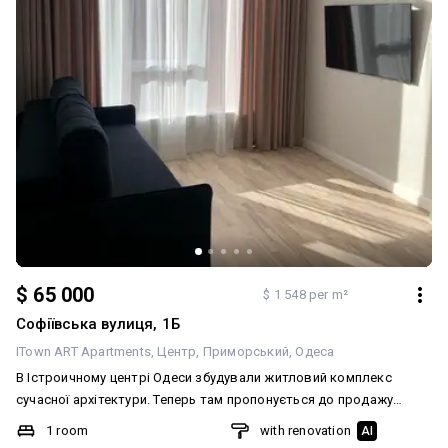
$ 65 000
$ 1 548 per m²
Софіївська вулиця, 1Б
ITown ART Apartments
Центр
Приморський
Одеса
В Істроичному центрі Одеси збудували житловий комплекс
сучасної архітектури. Теперь там пропонується до продажу
однокімнатна квартира. Після дванадцятої дня тут сонце світить
1 room
with renovation
AI
прямо у вікна, то ж, приємно й тепло буде знаходитись у квартирі