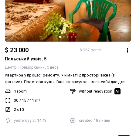
підходить для життя і досить вигідно для бізнесу. Телефонуйте
вже зараз! Покажемо у зручний для вас час! Код обєкта: 489183
$ 23 000
$ 767 per m²
Польський узвіз, 5
Центр
Приморський
Одеса
Квартира у процесі ремонту. У кімнаті 2 просторі вікна (з
ґратами). Простора кухня. Ванна/санвузол - все необхідне для
комфортного прлживания. Ідеально для здачі в оренду –
1 room
without renovation
AI
завжди буде попит. Більше інформації по телефону-телефонуйте
30
/
15
/
11
m²
прямо зараз!
2 of 3
yesterday at
14:43
created
18 липня