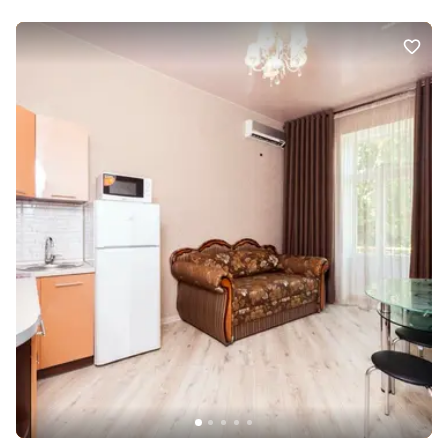
інженерних комунікацій. Збережено діючий камін, який
підкреслює атмосферу історичного будинку. На просторій
лоджії встановлено теплу підлогу, що створює додатковий
комфортний простір для відпочинку або роботи. Для нагріву
води встановлено бойлер. ЛОКАЦІЯ Історичний центр Одеси,
вулиця Італійська, 14 — пам’ятка архітектури 1887 року. Закритий
двір, доглянута парадна з мармуровими сходами. У пішій
доступності Дерибасівська, Оперний театр, Міський сад, кафе,
ресторани, бізнес-центри та зручна транспортна розв’язка.
Історичний центр — це обмежена пропозиція та локація, яка
традиційно зберігає високу інвестиційну привабливість. За
додатковою інформацією та відеооглядом - звертайтесь у
дірект.