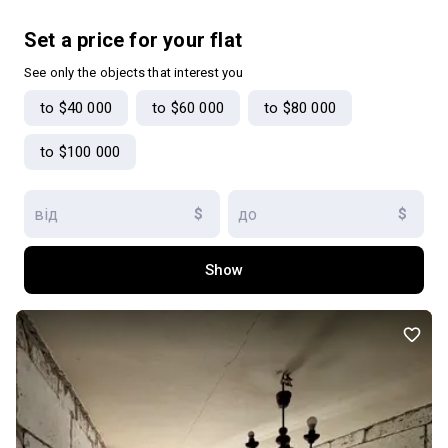
вкладень. Закрита територія, підземний паркінг, школа та
дитячий садок, власний вихід до парку «Юність». До моря та
Set a price for your flat
Аркадії — лише кілька хвилин пішки. Додатковий бонус — окрема
комора. Телефонуйте, щоб дізнатися більше та домовитися про
See only the objects that interest you
перегляд!
to $40 000
to $60 000
to $80 000
to $100 000
$
$
Show