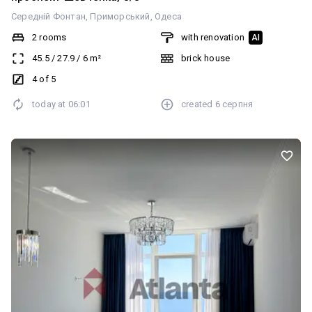
Середній Фонтан
Приморський
Одеса
2 rooms
with renovation
AI
45.5
/
27.9
/
6
m²
brick house
4 of 5
today at
06:01
created
6 серпня