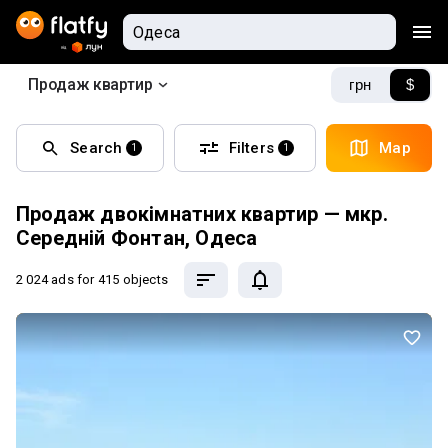
Продаж квартир
грн
$
Search
Filters
Map
1
1
Продаж двокімнатних квартир — мкр.
Середній Фонтан, Одеса
2 024 ads
for 415 objects