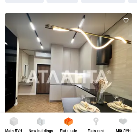
Main
ЛУН
New buildings
Flats sale
Flats rent
Мій ЛУН