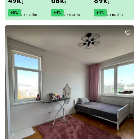
49к
68к
89к
$
$
$
in
in
in
+5%
+4%
+1%
six months
six months
six months