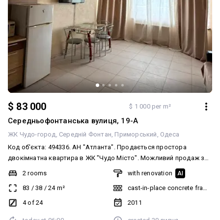
$ 83 000
$ 1 000 per m²
Середньофонтанська вулиця, 19-А
ЖК Чудо-город
Середній Фонтан
Приморський
Одеса
Код об'єкта: 494336. АН "Атланта". Продається простора
двокімнатна квартира в ЖК "Чудо Місто". Можливий продаж за
держпрограмою. Чудовий варіант як для власного проживання
2 rooms
with renovation
AI
великої родини, так і під високоліквідний орендний бізнес.
83
/
38
/
24
m²
cast-in-place concrete frame bu
Відмінне планування: дві великі роздільні кімнати та затишна
кухня-вітальня. У квартирі виконано свіжий косметичний
4 of 24
2011
ремонт, є необхідні меблі та техніка. Великий бонус — власний