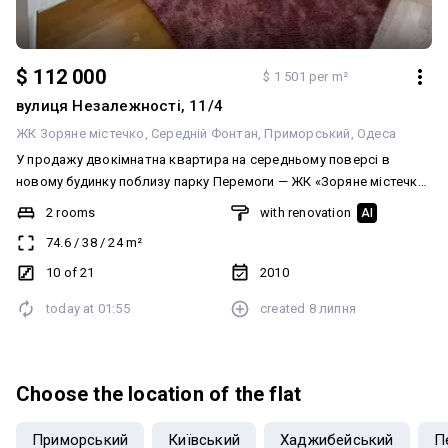
$ 112 000
$ 1 501 per m²
вулиця Незалежності, 11/4
ЖК Зоряне містечко
Середній Фонтан
Приморський
Одеса
У продажу двокімнатна квартира на середньому поверсі в
новому будинку поблизу парку Перемоги — ЖК «Зоряне містечко»
від СК «Будова». Дві окремі спальні, простора кухня-студія з
2 rooms
with renovation
AI
панорамним вікном, засклена лоджія. Є краєвид на море!
74.6
/
38
/
24
m²
Ремонт виконано у світлих тонах, на підлозі паркетна дошка,
тепла підлога у ванній. Укомплектована меблями та технікою —
10 of 21
2010
кондиціонер, пральна машина, холодильник, телевізор.
today at
01:55
created
8 липня
Документи в повному порядку, готові до швидкої угоди!
Телефонуйте! Покажемо вам у зручний час! 473667
Choose the location of the flat
Приморський
Київський
Хаджибейський
П