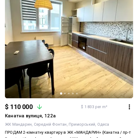
Одеси — Фонтан. Поруч море, парки, магазини, школи, кафе та
зручна транспортна розвязка. Такі квартири зявляються
нечасто. Телефонуйте вже сьогодні та приходьте на перегляд!
$ 110 000
$ 1 833 per m²
Канатна вулиця, 122а
ЖК Мандарин
Середній Фонтан
Приморський
Одеса
ПРОДАМ 2-кімнатну квартиру в ЖК «МАНДАРИН» (Канатна / пр-т