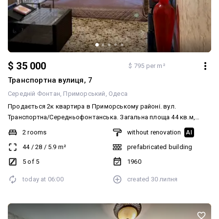
$ 35 000
$ 795 per m²
Транспортна вулиця, 7
Середній Фонтан
Приморський
Одеса
Продається 2к квартира в Приморському районі. вул.
Транспортна/Середньофонтанська. Загальна площа 44 кв.м,
розташована на 5 поверсі. Роздільне планування, двостороння.
2 rooms
without renovation
AI
Квартирі потрібний ремонт. Зроблено ремонт лише у санвузлі.
44
/
28
/
5.9
m²
prefabricated building
Встановлено металопластикові вікна. Телефонуйте, організую
перегляд.
5 of 5
1960
today at
06:00
created
30 липня