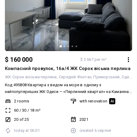
$ 160 000
$ 2 667 per m²
Компасний провулок, 16а/4 ЖК Сорок вісьма перлина
ЖК Сорок восьма перлина
Середній Фонтан
Приморський
Одеса
Код:495808 Квартира з видом на море в одному з
найпопулярніших ЖК Одеси — «Перлинний квартал» на Каманіна!
Пропонується стильна квартира з двома окремими спальнями
2 rooms
with renovation
AI
та просторою кухнею-вітальнею. Виконано якісний ремонт із
60
/
30
/
18
m²
використанням преміальних матеріалів: техніка Bosch, меблі,
виготовлені на замовлення, іспанська плитка та три
20 of 25
2021
кондиціонери. Усі меблі та побутова техніка залишаються новим
today at
06:01
created
6 серпня
власникам — можна одразу заїжджати та жити без додаткових