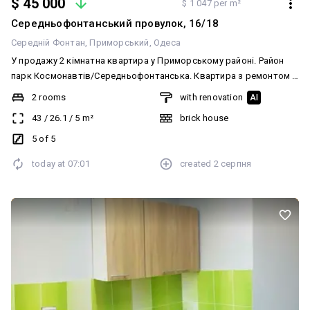
$ 45 000
$ 1 047 per m²
Середньофонтанський провулок, 16/18
Середній Фонтан
Приморський
Одеса
У продажу 2 кімнатна квартира у Приморському районі. Район
парк Космонавтів/Середньофонтанська. Квартира з ремонтом .
Кімнати окремі, є кладовка, багато місць для зберігання речей!
2 rooms
with renovation
AI
Дуже гарний ремонт! На полу плитка, ламінат, балкон засклений!
43
/
26.1
/
5
m²
brick house
Газова плита! Будинок спецпроект, три квартири на поверсі!
Двостороння, усі вікна виходять у затишний двір! Чистий підʼїзд,
5 of 5
гарні сусіди! Стан квартири заходь та живи! Поруч є
today at
07:01
created
2 серпня
супермаркети, парк, зупинки транспорту, гімназія та інше! Гарне
транспортне сполучення, Телефонуйте!