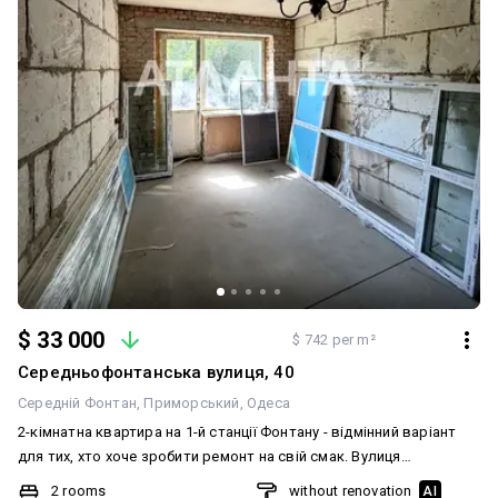
$ 33 000
$ 742 per m²
Середньофонтанська вулиця, 40
Середній Фонтан
Приморський
Одеса
2-кімнатна квартира на 1-й станції Фонтану - відмінний варіант
для тих, хто хоче зробити ремонт на свій смак. Вулиця
Середньофонтанська. Нефасадний будинок, некутова квартира,
2 rooms
without renovation
AI