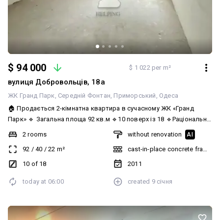
$ 94 000
$ 1 022 per m²
вулиця Добровольців, 18а
ЖК Гранд Парк
Середній Фонтан
Приморський
Одеса
🏠 Продається 2-кімнатна квартира в сучасному ЖК «Гранд
Парк» 🔹 Загальна площа 92 кв.м 🔹10 поверх із 18 🔹Раціональне
та зручне планування: - дві окремі спальні - простора кухня з
2 rooms
without renovation
AI
виходом на засклену лоджію - два санвузли - великий хол 🔹
92
/
40
/
22
m²
cast-in-place concrete frame bu
Стан від забудовника, ідеальний варіант для реалізації власного
дизайн-проєкту. 🔹 Будинок та територія: 🔹Закрита територія з
10 of 18
2011
обмеженим доступом 🔹Охорона 24/7 та відеоспостереження
today at
06:00
created
9 січня
🔹Генератор забезпечує роботу ліфтів, опалення, води та
освітлення місць загального користування 🔹Підземний паркінг
🔹Доглянута прибудинкова територія: дитячий майданчик та
зони відпочинку 🔹 Інфраструктура поруч: 🔹Супермаркети, міні-