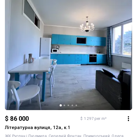
комплекс із паркінгом Закрита територія з ландшафтним
дизайном Охорона та відеоспостереження Контроль доступу на
територію Генератор для безперебійного електропостачання
Квартира повністю готова до заселення та не потребує
додаткових вкладень. Вдале планування, якісний ремонт,
сучасне оснащення та близькість до моря роблять цей обєкт
чудовим вибором для комфортного життя.
$ 86 000
$ 1 297 per m²
Літературна вулиця, 12а, к.1
ЖК Руслан і Людмила
Середній Фонтан
Приморський
Одеса