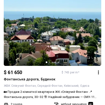
$ 61 650
$ 743 per m²
Фонтанська дорога, Будинок
ЖБК Співучий Фонтан
Середній Фонтан
Київський
Одеса
🏡 Продаж 2-кімнатної квартири в ЖК «Співучий Фонтан» 📍
Фонтанська дорога, 30–32 🏗 Надійний забудовник — СМУ-11
Пропонується до продажу простора 2-кімнатна квартира в
2 rooms
without renovation
AI