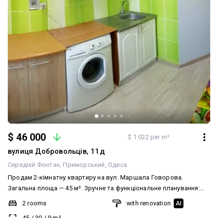
$ 46 000
$ 1 022 per m²
вулиця Добровольців, 11д
Середній Фонтан
Приморський
Одеса
Продам 2-кімнатну квартиру на вул. Маршала Говорова.
Загальна площа — 45 м². Зручне та функціональне планування:
дві окремі кімнати, кухня, санвузол. Квартира світла, тепла та
2 rooms
with renovation
AI
затишна, у хорошому житловому стані. Виконано косметичний
45
/
30
/
9
m²