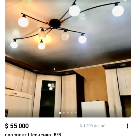
ринок, пошта, кафе, школа усе необхідне в пішій доступності.
Парк Перемоги через дорогу, поруч море та Аркадія. Це не
просто квартира це стиль життя біля парку й моря Телефонуйте
із задоволенням відповім на всі запитання та організую
перегляд 🤝
$ 55 000
$ 1 209 per m²
проспект Шевченка, 8/8