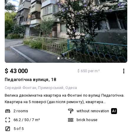
$ 43 000
$ 650 per m²
Педагогічна вулиця, 18
Середній Фонтан
Приморський
Одеса
Велика двокімнатна квартира на Фонтані по вулиці Педагогічна.
Квартира на 5 поверсі (дах після ремонту), квартира
двостороння, загальна площа 66,3 м2, блочно-цегляний будинок,
2 rooms
without renovation
AI
спецпроект, квартира підготовлена під ремонт, по плануванню 2
66.2
/
50
/
7
m²
brick house
окремі кімнати, кухня-вітальня, балкон, сумісний санвузол,
залишаєть зробити ремонт повністю під себе під свій дизайн.
5 of 5