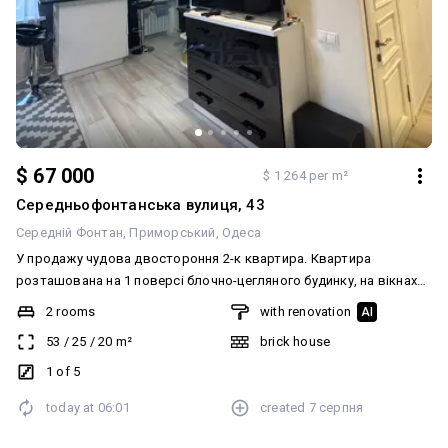
$ 67 000
$ 1 264 per m²
Середньофонтанська вулиця, 43
Середній Фонтан
Приморський
Одеса
У продажу чудова двостороння 2-к квартира. Квартира
розташована на 1 поверсі блочно-цегляного будинку, на вікнах
ґрати. Спочатку була 3-к, з плануванням «розпашонка».
2 rooms
with renovation
AI
Простора кухня-вітальня з гарним ремонтом, меблями та
53
/
25
/
20
m²
brick house
технікою і дві спальні. Техніка: Samsung, Zanussi, Gorenje, Fabiano.
У квартирі газова плита, є кондиціонер, пральна та сушильна
1 of 5
машини, великий телевізор. У спальнях просторі шафи, також є
today at
06:01
created
7 серпня
невелика комора в коридорі. Готові розглянути продаж за
програмами, ваучером, сертифікатом. Телефонуйте!