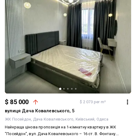
варіант для оренди з високою оплатою! Телефонуйте!
$ 85 000
$ 2 073 per m²
вулиця Дача Ковалевського, 5
ЖК Посейдон
Дача Ковалевського
Київський
Одеса
Найкраща цінова пропозиція на 1-кімнатну квартиру в ЖК
"Посейдон", вул. Дача Ковалевського – 16 ст. В. Фонтану.