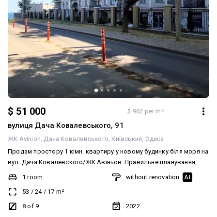
$ 51 000
$ 962 per m²
вулиця Дача Ковалевського, 91
ЖК Avinion
Дача Ковалевського
Київський
Одеса
Продам простору 1 кімн. квартиру у новому будинку біля моря на
вул. Дача Ковалевского/ЖК Авіньон. Правильне планування,
загальна площа 53 кв.м. Своє автономне опалення від газового
1 room
without renovation
AI
котла (котел вже встановлено). Площа квартири дозволяє за
53
/
24
/
17
m²
потреби зробити лоджу. Стан квартири від забудовників
дозволяє новим власникам зробити ремонт за своїм смаком. У
8 of 9
2022
житловому комплексі є підземий паркінг, що можна