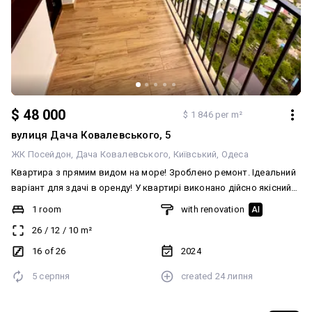
$ 48 000
$ 1 846 per m²
вулиця Дача Ковалевського, 5
ЖК Посейдон
Дача Ковалевського
Київський
Одеса
Квартира з прямим видом на море! Зроблено ремонт. Ідеальний
варіант для здачі в оренду! У квартирі виконано дійсно якісний
ремонт, який не потрібно буде переробляти після першого
1 room
with renovation
AI
сезону. Укомплектована всіма необхідними меблями та технікою.
26
/
12
/
10
m²
До пляжу "Золотий Берег" 5 хвилин пішки. Не проґавте цю гарячу
пропозицію!
16 of 26
2024
5 серпня
created
24 липня