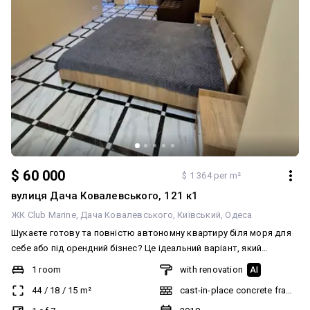
$ 60 000
$ 1 364 per m²
вулиця Дача Ковалевського, 121 к1
ЖК Club Marine
Дача Ковалевського
Київський
Одеса
Шукаєте готову та повністю автономну квартиру біля моря для
себе або під орендний бізнес? Це ідеальний варіант, який
поєднує комфорт, безпеку та курортну атмосферу!
1 room
with renovation
AI
Пропонується затишна, світла та повністю готова до
44
/
18
/
15
m²
cast-in-place concrete frame bu
проживання квартира в сучасному житловому комплексі
преміум-класу «Клаб Марін» (Club Marine). Комплекс