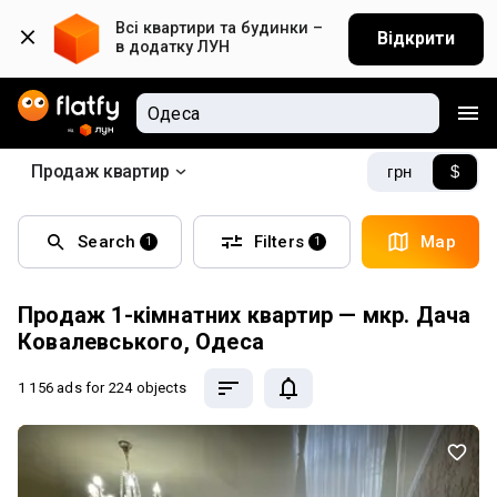
Всі квартири та будинки – 
Відкрити
в додатку ЛУН
Продаж квартир
грн
$
Search
Filters
Map
1
1
Продаж 1-кімнатних квартир — мкр. Дача
Ковалевського, Одеса
1 156 ads
for 224 objects