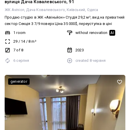
вулиця Дача Ковалевського, 91
ЖК Avinion
Дача Ковалевського
Київський
Одеса
Продаю студію в ЖК «Авіньйон» Студія 29,2 м², вид на приватний
сектор Секція 3 7/9 поверх Ціна 35 000$, переуступка в ціні
1 room
without renovation
AI
29
/
14
/
8
m²
7 of 8
2023
6 серпня
created
8 червня
generator