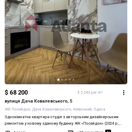
$ 68 200
$ 2 243 per m²
вулиця Дача Ковалевського, 5
ЖК Посейдон
Дача Ковалевського
Київський
Одеса
Однокімнатна квартира-студія з авторським дизайнерським
ремонтом у новому зданому будинку ЖК «Посейдон» (2024 р.,
Гефест) у курортному районі біля моря Золотий Берег. Загальна