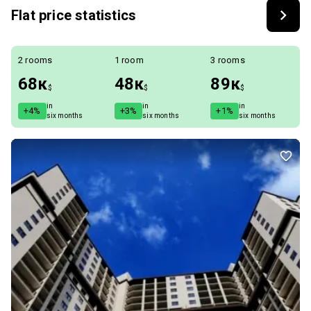
Flat price statistics
2 rooms
1 room
3 rooms
68к
48к
89к
$
$
$
in
in
in
+4%
+3%
+1%
six months
six months
six months