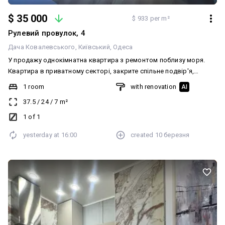
$ 35 000
$ 933 per m²
Рулевий провулок, 4
Дача Ковалевського
Київський
Одеса
У продажу однокімнатна квартира з ремонтом поблизу моря.
Квартира в приватному секторі, закрите спільне подвір'я,
крокова доступність до моря. Частково укомплектована,
1 room
with renovation
AI
встановлено котел, який забезпечує тепло та гарячу воду.
37.5
/
24
/
7
m²
Розпланована на кімнату, кухню та душ. Центральна каналізація,
всі комунікації підведені. Чудово підійде під довгострокову та
1 of 1
подобову оренду. Телефонуйте, організуємо показ у зручний для
yesterday at
16:00
created
10 березня
Вас час. 381666