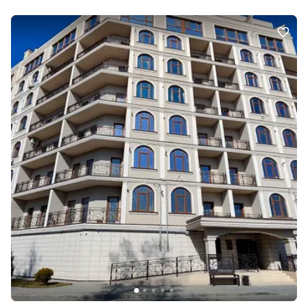
автомобілістів передбачено трирівневий підземний паркінг.
Комплекс опалюється за допомогою автономної дахової
котельні — кожна квартира буде оснащена опалювальними
приладами та обладнанням для регулювання температури.
Лічильники обліку споживання комунальних послуг, безшумні
ліфти. Телефонуйте! Відмінна пропозиція! Оперативний показ у
будь-який час! код 479889