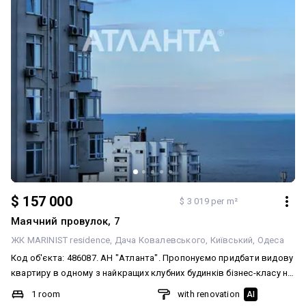
$ 157 000
$ 3 019 per m²
Маячний провулок, 7
ЖК MARINIST residence
Дача Ковалевського
Київський
Одеса
Код об'єкта: 486087. АН "Атланта". Пропонуємо придбати видову
квартиру в одному з найкращих клубних будинків бізнес-класу на
узбережжі Одеси, у ЖК "Мариніст Резиденс". У цьому будинку
1 room
with renovation
AI
рідко продають квартири, а особливо з новим якісним