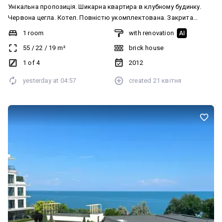
Унікальна пропозиція. Шикарна квартира в клубному будинку.
Червона цегла. Котел. Повністю укомплектована. Закрита
територія, що охороняється. Набережна 15 хвилин пішки.
1 room
with renovation
AI
55
/
22
/
19
m²
brick house
1 of 4
2012
yesterday at
04:57
created
21 квітня