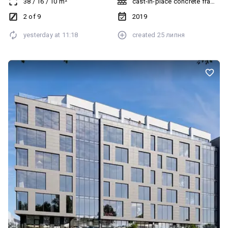
38
/
16
/
10
m²
cast-in-place concrete frame bu
2 of 9
2019
yesterday at
11:18
created
25 липня