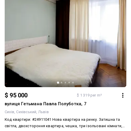
$ 95 000
$ 1 319 per m²
вулиця Гетьмана Павла Полуботка, 7
Сихів
Сихівський
Львів
Код квартири: #24911041 Нова квартира на ринку. Затишна та
світла, двохстороння квартира, чешка, три ізольовані кімнати,