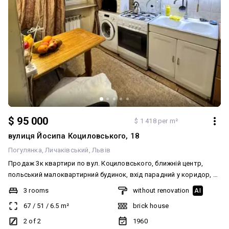
$ 95 000
$ 1 418 per m²
вулиця Йосипа Коциловського, 18
Погулянка
Личаківський
Львів
Продаж 3к квартири по вул. Коциловського, ближній центр,
польський малоквартирний будинок, вхід парадний у коридор, є
можливість ізолювати кімнати, індивідуальне опалення 2ф
3 rooms
without renovation
AI
котел, ремонту 15 років, броньовані двері, МПВ, висота стелі 3,
67
/
51
/
6.5
m²
brick house
25м, є фасадний балкон. Над квартирою є горище.
2 of 2
1960