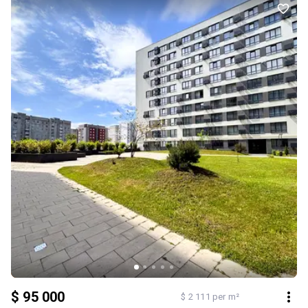
(двоконтурний котел вже у вартості), встановлені лічильники,
надійні вхідні двері та енергозберігаючі вікна. 2-га черга
будівництва. Здача запланована на I квартал 2027 року. Ціна: $95
000.
$ 95 000
$ 2 111 per m²