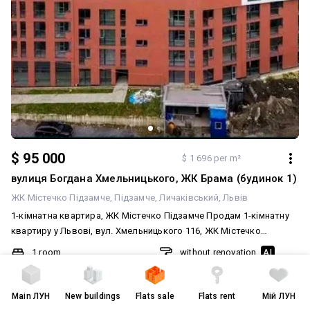
$ 95 000
$ 1 696 per m²
вулиця Богдана Хмельницького, ЖК Брама (будинок 1)
ЖК Містечко Підзамче
Підзамче
Личаківський
Львів
1-кімнатна квартира, ЖК Містечко Підзамче Продам 1-кімнатну
квартиру у Львові, вул. Хмельницького 116, ЖК Містечко
Підзамче. Квартира житлова (не апартаменти), можна
1 room
without renovation
AI
приписатись. Загальна площа – 56 м², житлова – 20 м² • Поверх
56
/
46
/
10
m²
cast-in-place concrete frame bu
– 4/4 • Будинок зданий в експлуатацію, є право власності Зручне
розташування – поруч вся інфраструктура: магазини, транспорт,
4 of 8
2025
Main
ЛУН
New buildings
Flats sale
Flats rent
Мій ЛУН
школи. Ексклюзив від Cherry Estate. Дзвоніть – покажемо