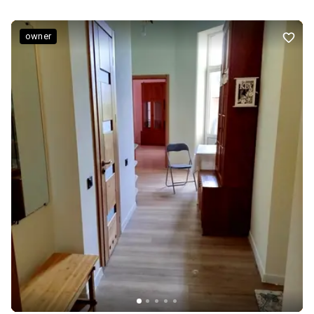
Малаголосківської та Варшавської, 10 хв до Оперного театру.
Територія огородження, вїзд на територію автоматизований,
паркомісце, відеоспостереження по периметру будинку. Поруч з
owner
будинком: ТЦ Форум, дитячий садок, школа, супермаркети,
відділення нової пошти, аптеки, зупинка громадського
транспорту, тощо. Код обʼєкта: 5072