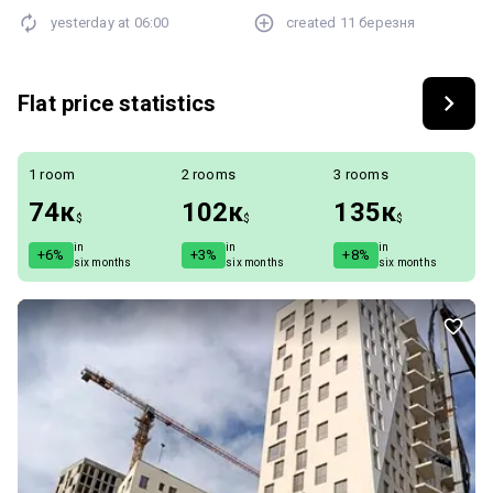
yesterday at
06:00
created
11 березня
Flat price statistics
1 room
2 rooms
3 rooms
74к
102к
135к
$
$
$
in
in
in
+6%
+3%
+8%
six months
six months
six months