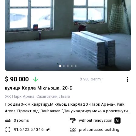
$ 90 000
$ 983 per m²
вулиця Карла Мікльоша, 20-Б
ЖК Парк Арена
Сихівський
Львів
Продам 3-кім.квартиру,Мікльоша Карла 20 «Парк Арена». Рark
Arena. Проєкт від: Bauhausen "Дану квартиру можна розглянути
під іпотеку Є-Оселя" Гарне розташування, поряд вся
3 rooms
without renovation
AI
Iнфраструктура. Квартира знаходиться на 9 му поверсі, 10 ти
91.6
/
22.5
/
34.6
m²
prefabricated building
поверхового будинку. Загальна площа - 91.60 м.кв.,житлова -