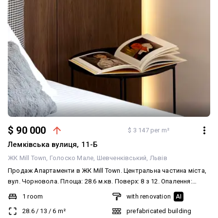
$ 90 000
$ 3 147 per m²
Лемківська вулиця, 11-Б
ЖК Mill Town
Голоско Мале
Шевченківський
Львів
Продаж Апартаменти в ЖК Mill Town. Центральна частина міста,
вул. Чорновола. Площа: 28.6 м.кв. Поверх: 8 з 12. Опалення:
Котельня, кондиціонер, підігрів підлоги у ванній. Бойлер 80 літрів
1 room
with renovation
AI
для гарячої води. Вигляд на Високий Замок. Пд.-Сх. сторона
28.6
/
13
/
6
m²
prefabricated building
горизонту. Двоспальне ліжко, обідня зона, душова кабіна,