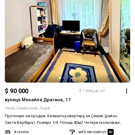
$ 90 000
$ 1 098 per m²
вулиця Михайла Драгана, 17
Сихів
Сихівський
Львів
Пропоную на продаж 4 кімнатну квартиру на Сихові (район
Санта-Барбара). Поверх 1/9. Площа 82м2 Чотири ізольовані
кімнати. Два засклені балкони. Додатково три кладовки, підвал.
4 rooms
with renovation
AI