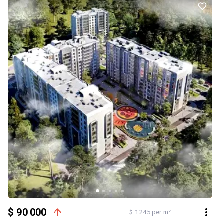
Інтемпо та Школа вільних і небайдужих. Телефонуйте, щоб
дізнатися більше та домовитися про перегляд. Код обєкта:
493134
$ 90 000
$ 1 245 per m²