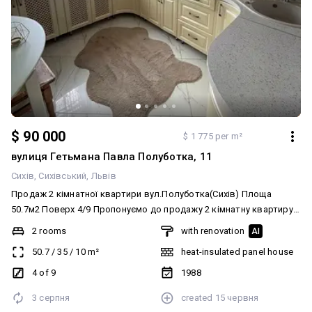
$ 90 000
$ 1 775 per m²
вулиця Гетьмана Павла Полуботка, 11
Сихів
Сихівський
Львів
Продаж 2 кімнатної квартири вул.Полуботка(Сихів) Площа
50.7м2 Поверх 4/9 Пропонуємо до продажу 2 кімнатну квартиру
Ізольовані кімнати Роздільний санвузол(ванна) Центральне
2 rooms
with renovation
AI
опалення, підігрів підлоги Квартира не кутова Є зашклений
50.7
/
35
/
10
m²
heat-insulated panel house
балкон Свіжий ремонт Встановлено резервне живлення
Вартість 90000$
4 of 9
1988
3 серпня
created
15 червня