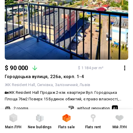
$ 90 000
$ 1 184 per m²
Городоцька вулиця, 226а, корп. 1-4
ЖК Resident Hall
Сигнівка
Залізничний
Львів
🏡ЖК Resident Hall Продаж 2-кім. квартири Вул. Городоцька
Площа 76м2 Поверх 15 Будинок обжитий, є право власності,
присутній продуктовий магазин Близенько, поруч зупинка
2 rooms
without renovation
AI
громадського транспорту -Балкон -Санвузол роздільний
76
/
34
/
14
m²
cast-in-place concrete frame bu
Опалення: будинкова котельня Ц|на: 90 000$
16 of 16
2022
Main
ЛУН
New buildings
Flats sale
Flats rent
Мій ЛУН