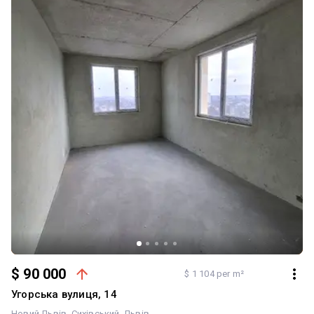
краєвиди. Зручна локація: поруч садочки, школи, супермаркети,
ТРЦ Spartak, парк, швидке сполучення з центром міста. Ідеальний
варіант для проживання або інвестиції. Огляди по домовленості.
$ 90 000
$ 1 104 per m²
Угорська вулиця, 14
Новий Львів
Сихівський
Львів