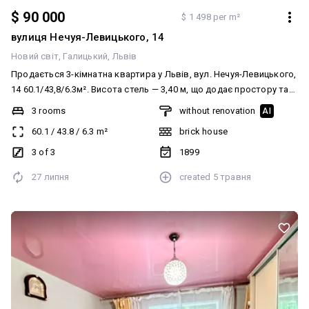
$ 90 000
$ 1 498 per m²
вулиця Нечуя-Левицького, 14
Новий світ
Галицький
Львів
Продається 3-кімнатна квартира у Львів, вул. Нечуя-Левицького,
14 60.1/43,8/6.3м². Висота стель — 3,40 м, що додає простору та
світла. Є два входи: парадний — через під’їзд у коридор, а також
3 rooms
without renovation
AI
додатковий — через балкон, що додає зручності та
60.1
/
43.8
/
6.3
m²
brick house
варіативності використання простору. Квартира в житловому
стані — можна одразу заселятися або оновити під власний смак.
3 of 3
1899
Встановлено газовий котел (індивідуальне опалення) Одна з
27 липня
created
5 травня
ключових переваг: близькість до центру міста дозволяє швидко
дістатися до історичної частини Це чудовий варіант як для
проживання, так і для інвестиції — оренда у цьому районі
стабільно користується попитом.