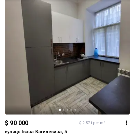
комфортний для проживання — передбачене бомбосховище,
підземний паркінг та наземна парковка для мешканців.
Інфраструктура: Район дуже затишний та комфортний для життя.
Поруч розташовані магазини, супермаркети, салони краси,
пологовий будинок, школа, дитячий садок та парк. У пішій
доступності ТЦ “METRO” та зупинки громадського транспорту.
До центру Львова — близько 15 хвилин на авто або громадським
транспортом. Для деталей та огляду телефонуйте.
$ 90 000
$ 2 571 per m²
вулиця Івана Вагилевича, 5