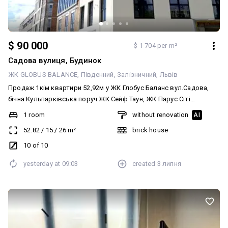
агентські послуги 3.5%
$ 90 000
$ 1 704 per m²
Садова вулиця, Будинок
ЖК GLOBUS BALANCE
Південний
Залізничний
Львів
Продаж 1кім квартири 52,92м у ЖК Глобус Баланс вул.Садова,
бічна Кульпарківська поруч ЖК Сейф Таун, ЖК Парус Сіті
Залізничний район Львова Забудовник Глобус Комплекс бізнес-
1 room
without renovation
AI
класу на етапі фасадних робіт здача на 1 кв 2027р Гарне
52.82
/
15
/
26
m²
brick house
планування - кухня-студія 26м, ізольована спальня 15м Суміжній
санвузол, засклена лоджія Індивідуальне газове опалення,
10 of 10
котел,радіатори Можна оглянути, телефонуйте!
yesterday at
09:03
created
3 липня