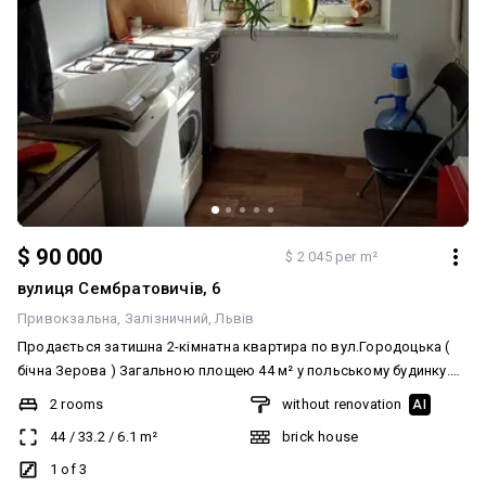
швидкого продажу! Організуємо перегляд у зручний для вас час.
$ 90 000
$ 2 045 per m²
вулиця Сембратовичів, 6
Привокзальна
Залізничний
Львів
Продається затишна 2-кімнатна квартира по вул.Городоцька (
бічна Зерова ) Загальною площею 44 м² у польському будинку.
Квартира в хорошому житловому стані, світла та доглянута. Дві
2 rooms
without renovation
AI
суміжні кімнати, індивідуальне газове опалення, висота стелі
44
/
33.2
/
6.1
m²
brick house
2.9м, 1-поверх. До квартири належать підвал 8 м2 та місце для
авто. Чудове розташування — поруч Привокзальний ринок, ТЦ
1 of 3