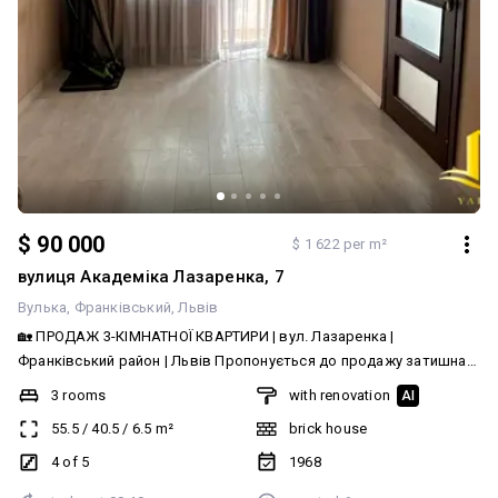
$ 90 000
$ 1 622 per m²
вулиця Академіка Лазаренка, 7
Вулька
Франківський
Львів
🏡 ПРОДАЖ 3-КІМНАТНОЇ КВАРТИРИ | вул. Лазаренка |
Франківський район | Львів Пропонується до продажу затишна
та доглянута 3-кімнатна квартира на вул. Лазаренка – в одному
3 rooms
with renovation
AI
з найкомфортніших районів Львова. Це чудовий варіант для
55.5
/
40.5
/
6.5
m²
brick house
сім'ї, яка цінує зручне розташування, розвинену інфраструктуру
та затишну атмосферу. Квартира розташована на 4 поверсі 5-
4 of 5
1968
поверхового цегляного будинку. Загальна площа становить 55,5