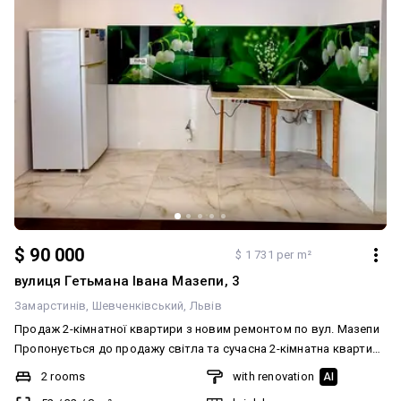
$ 90 000
$ 1 731 per m²
вулиця Гетьмана Івана Мазепи, 3
Замарстинів
Шевченківський
Львів
Продаж 2-кімнатної квартири з новим ремонтом по вул. Мазепи
Пропонується до продажу світла та сучасна 2-кімнатна квартира
у цегляному будинку на вул. Мазепи. Квартира розташована на
2 rooms
with renovation
AI
10 поверсі з 22. Загальна площа — 52,3 м². В квартирі виконаний