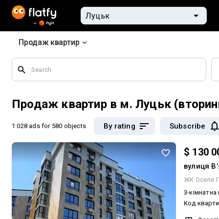
Продаж квартир
Search
by
geographical
features
Продаж квартир в м. Луцьк (вторин
By rating
Subscribe
1 028 ads
for 580 objects
$ 130 0
вулиця В
ЖК Оселя 
3-кімнатна
Код квартири: #
площа: 98.1