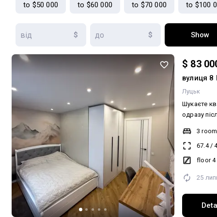
to $50 000
to $60 000
to $70 000
to $100 
оренду!
$
$
Show
$ 83 00
вулиця 8 
Луцьк
Шукаєте кв
одразу після покупк
саме для вас. Продається про
3 roo
кімнатна к
67.4
/
поверсі це
У квартирі:
floor 4
зовнішнє у
25 лип
опалення; •
Будинок до
встановлен
Deta
ефективніш