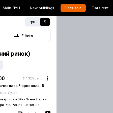
Main
ЛУН
New buildings
Flats sale
Flats rent
грн
$
Filters
ний ринок)
00
$ 1 325 per m²
ʼячеслава Чорновола, 5
Парк
Луцьк
 квартира в ЖК «Оселя Парк»
20198221 - Загальна
 м² -Кількість кімнат: 2 спальні