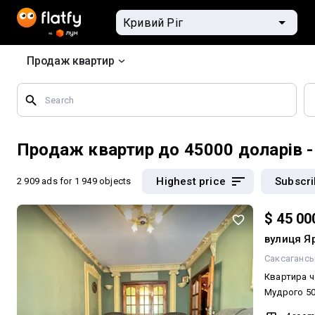
Продаж квартир
Search
by
geographical
features
Продаж квартир до 45000 доларів -
Highest price
Subscr
2 909 ads
for 1 949 objects
$ 45 00
вулиця Я
Саксагансь
Квартира ч
Мудрого 50, центр. Площа
45000$ Можливий продаж по сертифікату