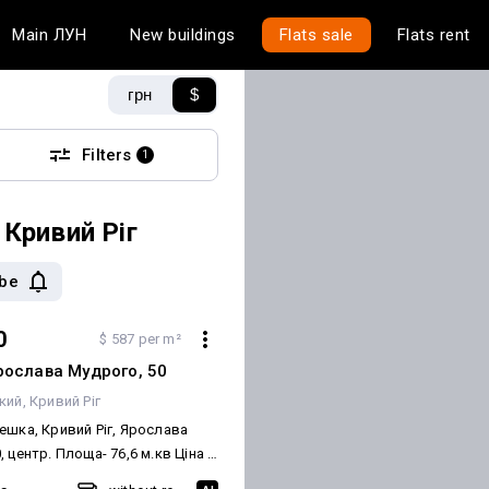
Main
ЛУН
New buildings
Flats sale
Flats rent
грн
$
Filters
1
 Кривий Ріг
ibe
0
$ 587 per m²
рослава Мудрого, 50
кий
Кривий Ріг
ешка, Кривий Ріг, Ярослава
- 76,6 м.кв Ціна -