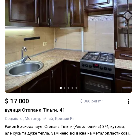
1400грн - прописаних немає - документи готові до продажу
Дзвоніть і ми з задоволенням відповімо на всі Ваші запитання і
організуємо показ в зручний для Вас час. Також за Вашим
запитом можемо надати відеоогляд квартири ) тел.0976981920
Олександра
$ 17 000
$ 386 per m²
вулиця Степана Тільги, 41
Соцмісто
Металургійний
Кривий Ріг
Район Восхода, вул. Степана Тільги (Революційна) 3/4, кутова,
але суха та дуже тепла. Замінено всі вікна на металопластикові,