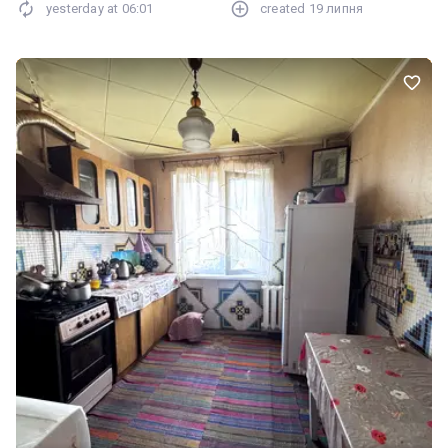
yesterday at
06:01
created
19 липня