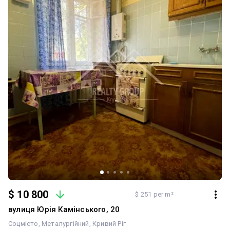
$ 10 800
$ 251 per m²
вулиця Юрія Камінського, 20
Соцмісто
Металургійний
Кривий Ріг