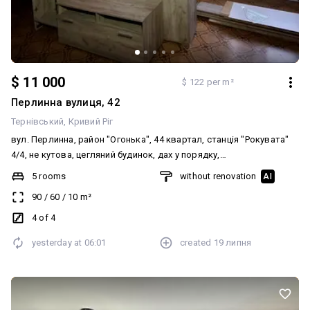
$ 11 000
$ 122 per m²
Перлинна вулиця, 42
Тернівський
Кривий Ріг
вул. Перлинна, район "Огонька", 44 квартал, станція "Рокувата"
4/4, не кутова, цегляний будинок, дах у порядку,
відремонтований. кухня-студія. квартира в хорошому
5 rooms
without renovation
AI
житловому стані. замінені вікна, труби. санвузол і кухня —
90
/
60
/
10
m²
кахель. поміняна сантехніка. є всі лічильники. Міжкімнатні двері.
Вхідні залізні двері. Документи повністю готові до продажу. Без
4 of 4
боргів. Ніхто не прописаний. Ціна 🔥🔥🔥🔥🔥💰 ☎️ 067-251-251-8
yesterday at
06:01
created
19 липня
Анжеліка