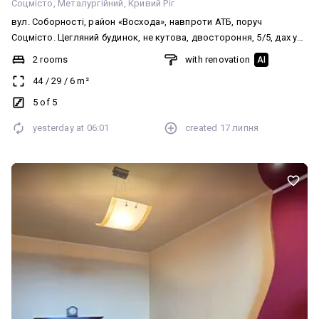
Соцмісто
Металургійний
Кривий Ріг
вул. Соборності, район «Восхода», навпроти АТБ, поруч
Соцмісто. Цегляний будинок, не кутова, двостороння, 5/5, дах у
порядку, відремонтований, не тече. Квартира після нового
2 rooms
with renovation
AI
ремонту: замінено проводку, вікна металопластикові, замінено
44
/
29
/
6
m²
всі труби та сантехніку. Є лічильники. Вбудована кухня.
Залишаються всі меблі. Документи готові до продажу. Без
5 of 5
боргів. Ніхто не прописаний. Ціна 🔥🔥🔥🔥🔥 ☎️ 067-251-251-8
yesterday at
06:01
created
17 липня
Анжеліка