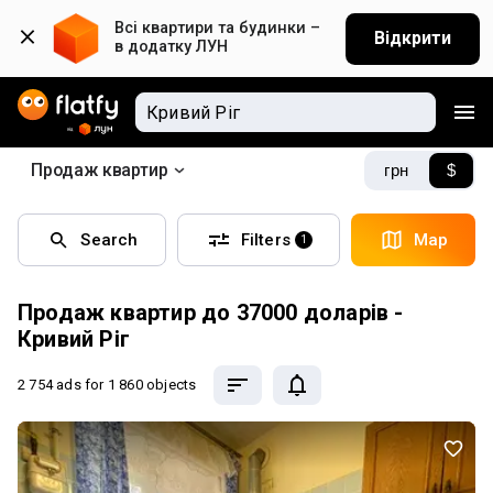
Всі квартири та будинки – 
Відкрити
в додатку ЛУН
Продаж квартир
грн
$
Search
Filters
Map
1
Продаж квартир до 37000 доларів -
Кривий Ріг
2 754 ads
for 1 860 objects