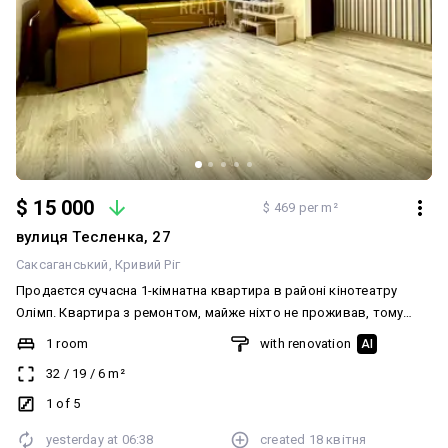
Можливо це те що Ви так давно шукали )
$ 15 000
$ 469 per m²
вулиця Тесленка, 27
Саксаганський
Кривий Ріг
Продаєтся сучасна 1-кімнатна квартира в районі кінотеатру
Олімп. Квартира з ремонтом, майже ніхто не проживав, тому
стан — як новий. Переваги квартири: • замінена
1 room
with renovation
AI
електропроводка і труби • повністю облаштована кухня (готова
32
/
19
/
6
m²
до користування) • охайний, сучасний санвузол • встановлений
бойлер • містка шафа-купе для зручного зберігання речей •
1 of 5
квартира дуже тепла та затишна Холодильник буде замінений на
yesterday at
06:38
created
18 квітня
інший. Фото надішлю в особисті. Ідеальний варіант як для