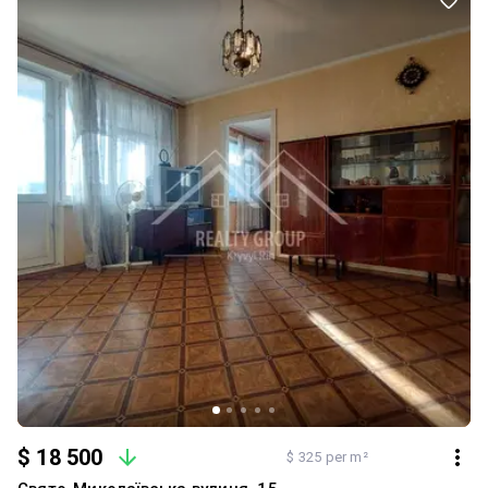
кімнати — комфорт для всієї родини - Простора кухня— місце, де
приємно проводити час - Велика лоджія — ідеально для
відпочинку або додаткового простору - Встановлені лічильники
на воду, газ та світло — контроль витрат і економія Додатковий
комфорт: - Кондиціонер — прохолода влітку - Бойлер — гаряча
вода завжди є - Тамбур (спільний коридор із сусідами) — безпека
та порядок Локація: Зручний район — поруч супермаркети,
магазини, школи, садочки, транспорт. Все необхідне — в кількох
хвилинах від дому. Ідеальний варіант для сім’ї або під інвестицію
— квартира, яка не потребує вкладень! Телефонуйте вже
сьогодні — такі квартири довго на ринку не затримуються!
$ 18 500
$ 325 per m²