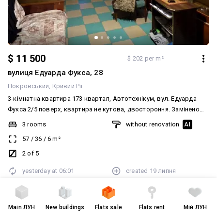
$ 11 500
$ 202 per m²
вулиця Едуарда Фукса, 28
Покровський
Кривий Ріг
3-кімнатна квартира 173 квартал, Автотехнікум, вул. Едуарда
Фукса 2/5 поверх, квартира не кутова, двостороння. Замінено
труби на металопластикові, є лічильники. Вхідні металеві двері.
3 rooms
without renovation
AI
Потребує ремонту. Документи готові до продажу. Ціна 🔥🔥🔥🔥
57
/
36
/
6
m²
🔥💰 ☎️ 067-251-251-8 Анжеліка
2 of 5
yesterday at
06:01
created
19 липня
Main
ЛУН
New buildings
Flats sale
Flats rent
Мій ЛУН