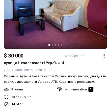
$ 30 000
$ 400 per m²
вулиця Незалежності України, 4
Довгинцівський
Кривий Ріг
Східний-2, вулиця Незалежності України, поруч школа, два дитячі
садки, супермаркети Varus та АТБ. Квартира з розкішним
краєвидом з вікна, 14/16 поверх. Кімнати роздільні, санвузол
3 rooms
with renovation
AI
роздільний. У хорошому стані, зроблено ремонт. Частково
75
/
43
/
9
m²
залишаються вбудовані меблі. Замінено проводку та сантехніку,
є всі лічильники. Документи готові до продажу. Без боргів. ☎️
14 of 16
067-251-251-8 Анжеліка