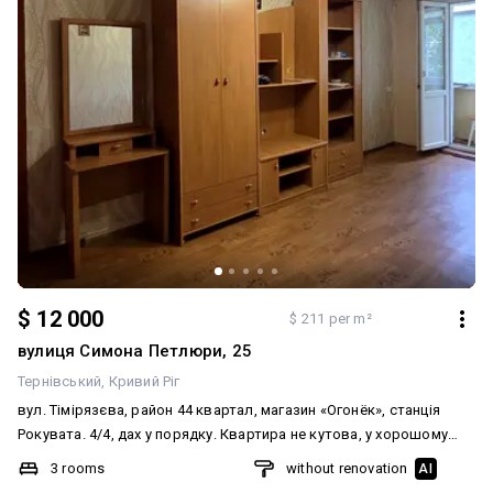
$ 12 000
$ 211 per m²
вулиця Симона Петлюри, 25
Тернівський
Кривий Ріг
вул. Тімірязєва, район 44 квартал, магазин «Огонёк», станція
Рокувата. 4/4, дах у порядку. Квартира не кутова, у хорошому
стані. Замінені всі вікна на металопластикові, замінені труби,
3 rooms
without renovation
AI
санвузол повністю в кахлях, є всі лічильники. Вхідні залізні