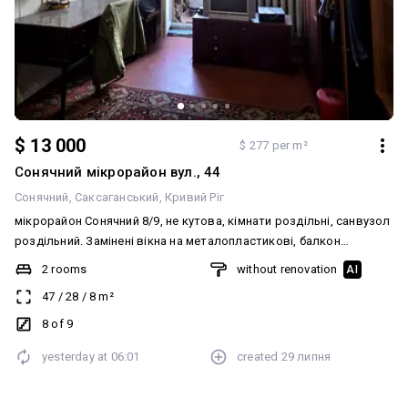
$ 13 000
$ 277 per m²
Сонячний мікрорайон вул., 44
Сонячний
Саксаганський
Кривий Ріг
мікрорайон Сонячний 8/9, не кутова, кімнати роздільні, санвузол
роздільний. Замінені вікна на металопластикові, балкон
засклений. Труби металопластикові. Вхідні залізні двері.
2 rooms
without renovation
AI
Документи в порядку. Без боргів. ☎️ 067-251-251-8 Анжеліка
47
/
28
/
8
m²
8 of 9
yesterday at
06:01
created
29 липня