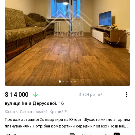
інформації та перегляду.
$ 14 000
$ 324 per m²
вулиця Інни Дерусової, 16
Юність
Саксаганський
Кривий Ріг
Продаж затишної 2к квартири на Юності Шукаєте житло з гарним
плануванням? Потрібен комфортний середній поверх? Тоді наша
пропозиція саме для Вас! Пропонуємо до Вашої уваги