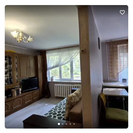
Університетському, поруч із парком Ювілейний. Це чудове місце
для життя: поряд дитячі садки, школи, супермаркет АТБ,
магазини, аптеки та інші об'єкти інфраструктури. Ще одна
перевага – район автовокзалу. Зручна транспортна розв'язка
дозволяє швидко дістатися до будь-якого району міста. В
квартирі залишаються меблі і техніка . Квартира стане чудовим
вибором для проживання. Боргів немає. Документи в порядку.