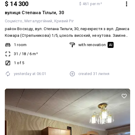
$ 14 300
$ 461 per m²
вулиця Степана Тільги, 30
Соцмісто
Металургійний
Кривий Ріг
район Восходу, вул. Степана Тильги, 30, перехрестя з вул. Дениса
Комара (Стрельникова) 1/5, цоколь високий, не кутова. Замінено
вікна, труби, сантехніку, санвузол — кахель, на кухні робоча
1 room
with renovation
AI
стінка — кахель. Нові міжкімнатні двері. Підлога — ламінат.
31
/
18
/
6
m²
Залишаються всі меблі та техніка. Вхідні залізні двері. Домофон.
Є всі лічильники. Документи в порядку. ☎️ 067-251-251-8
1 of 5
Анжеліка
yesterday at
06:01
created
31 липня