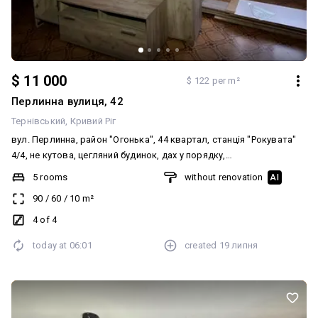
$ 11 000
$ 122 per m²
Перлинна вулиця, 42
Тернівський
Кривий Ріг
вул. Перлинна, район "Огонька", 44 квартал, станція "Рокувата"
4/4, не кутова, цегляний будинок, дах у порядку,
відремонтований. кухня-студія. квартира в хорошому
5 rooms
without renovation
AI
житловому стані. замінені вікна, труби. санвузол і кухня —
90
/
60
/
10
m²
кахель. поміняна сантехніка. є всі лічильники. Міжкімнатні двері.
Вхідні залізні двері. Документи повністю готові до продажу. Без
4 of 4
боргів. Ніхто не прописаний. Ціна 🔥🔥🔥🔥🔥💰 ☎️ 067-251-251-8
today at
06:01
created
19 липня
Анжеліка