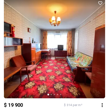
с/в окремий - квартира під повний ремонт - труби по опаленню,
по сантехніці не замінені, проводка стара - на кухні і в одній
кімнаті вікна м/пл, в інших кімнатах столярка // балкон
засклений столярка - лічильники на світло, газ, воду, тепловий
лічильник на будинок - опалення в самий холодний місяць
1400грн - прописаних немає - документи готові до продажу
Дзвоніть і ми з задоволенням відповімо на всі Ваші запитання і
організуємо показ в зручний для Вас час. Також за Вашим
запитом можемо надати відеоогляд квартири ) тел.0976981920
Олександра
$ 19 900
$ 314 per m²