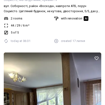
вул. Соборності, район «Восхода», навпроти АТБ, поруч
Соцмісто. Цегляний будинок, не кутова, двостороння, 5/5, дах у
порядку, відремонтований, не тече. Квартира після нового
2 rooms
with renovation
AI
ремонту: замінено проводку, вікна металопластикові, замінено
44
/
29
/
6
m²
всі труби та сантехніку. Є лічильники. Вбудована кухня.
Залишаються всі меблі. Документи готові до продажу. Без
5 of 5
боргів. Ніхто не прописаний. Ціна 🔥🔥🔥🔥🔥 ☎️ 067-251-251-8
today at
06:01
created
17 липня
Анжеліка