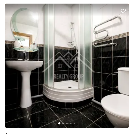
поверх – жодного шуму з вулиці та гарний краєвид із вікон.
Будинок із доглянутим підїздом та працюючим ліфтом. Меблі та
техника залишаються. Є кондиціонер. Санвузол суміжний.
Інфраструктура, яка робить життя комфортним: У пішій
доступності знаходяться АТБ, магазини, аптеки, школи, дитячі
садочки, зупинки громадського транспорту, банківські
відділення, та інші необхідні обєкти. Все, що потрібно для
комфортного життя, – поруч із вашим майбутнім будинком. Не
відкладайте рішення на потім! Телефонуйте вже сьогодні та
домовляйтеся про перегляд. Можливо, саме ця квартира стане
вашим новим домом, у якому почнеться новий щасливий етап
життя!