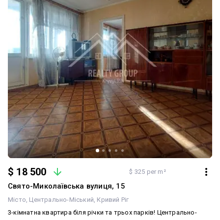
на воду, газ та світло — контроль витрат і економія Додатковий
комфорт: - Кондиціонер — прохолода влітку - Бойлер — гаряча
вода завжди є - Тамбур (спільний коридор із сусідами) — безпека
та порядок Локація: Зручний район — поруч супермаркети,
магазини, школи, садочки, транспорт. Все необхідне — в кількох
хвилинах від дому. Ідеальний варіант для сім’ї або під інвестицію
— квартира, яка не потребує вкладень! Телефонуйте вже
сьогодні — такі квартири довго на ринку не затримуються!
$ 18 500
$ 325 per m²
Свято-Миколаївська вулиця, 15
Місто
Центрально-Міський
Кривий Ріг
3-кімнатна квартира біля річки та трьох парків! Центрально-