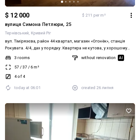
$ 12 000
$ 211 per m²
вулиця Симона Петлюри, 25
Тернівський
Кривий Ріг
вул. Тімірязєва, район 44 квартал, магазин «Огонёк», станція
Рокувата. 4/4, дах у порядку. Квартира не кутова, у хорошому
стані. Замінені всі вікна на металопластикові, замінені труби,
3 rooms
without renovation
AI
санвузол повністю в кахлях, є всі лічильники. Вхідні залізні
57
/
37
/
6
m²
двері. Балкон засклений металопластиком. Усі меблі, які є в
квартирі, залишаються. Ціна 🔥🔥🔥🔥🔥💰 ☎️ 067-251-251-8
4 of 4
Анжеліка
today at
06:01
created
26 липня