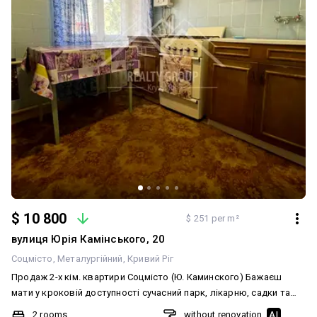
$ 10 800
$ 251 per m²
вулиця Юрія Камінського, 20
Соцмісто
Металургійний
Кривий Ріг
Продаж 2-х кім. квартири Соцмісто (Ю. Каминского) Бажаєш
мати у кроковій доступності сучасний парк, лікарню, садки та
школи? Мрієш про затишне житло для себе чи своїх близьких?
2 rooms
without renovation
AI