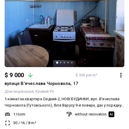
$ 9 000
$ 300 per m²
вулиця Вʼячеслава Чорновола, 17
Довгинцівський
Кривий Ріг
1-кімнатна квартира Східний-2, НОВІ БУДИНКИ, вул. В'ячеслава
Чорновола (Гутовського), біля Варусу 9-й поверх, дах у порядку,
не тече квартира не кутова, будинок цегляний, теплий загальна
1 room
without renovation
AI
площа 30 кв. м замінені вікна на металопластикові, труби,
30
/
16
/
8
m²
замінена проводка, санвузол та кухня — кахель міжкімнатні