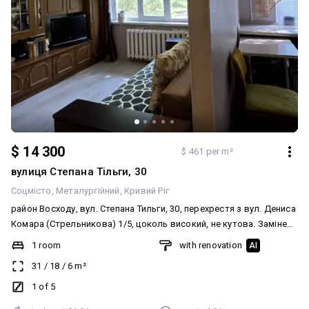
$ 14 300
$ 461 per m²
вулиця Степана Тільги, 30
Соцмісто
Металургійний
Кривий Ріг
район Восходу, вул. Степана Тильги, 30, перехрестя з вул. Дениса
Комара (Стрельникова) 1/5, цоколь високий, не кутова. Замінено
вікна, труби, сантехніку, санвузол — кахель, на кухні робоча
1 room
with renovation
AI
стінка — кахель. Нові міжкімнатні двері. Підлога — ламінат.
31
/
18
/
6
m²
Залишаються всі меблі та техніка. Вхідні залізні двері. Домофон.
Є всі лічильники. Документи в порядку. ☎️ 067-251-251-8
1 of 5
Анжеліка