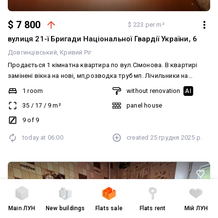
$ 7 800
$ 223 per m²
вулиця 21-ї Бригади Національної Гвардії України, 6
Довгинцівський
Кривий Ріг
Продається 1 кімнатна квартира по вул.Сімонова. В квартирі
замінені вікна на нові, мп,розводка труб мп. Лічильники на
воду,газ,лічильник тепла на будинок. Нова сан. техніка. Квартира
1 room
without renovation
AI
в жилому стані,тепла,не кутова , потребує ремонт. Будинок
35
/
17
/
9
m²
panel house
ОСББ. Боргів немає.
9 of 9
today at
06:00
created
25 грудня 2025 р.
Main
ЛУН
New buildings
Flats sale
Flats rent
Мій ЛУН