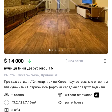
$ 14 000
$ 324 per m²
вулиця Інни Дерусової, 16
Юність
Саксаганський
Кривий Ріг
Продаж затишної 2к квартири на Юності Шукаєте житло з гарним
плануванням? Потрібен комфортний середній поверх? Тоді наша
пропозиція саме для Вас! Пропонуємо до Вашої уваги
2 rooms
without renovation
AI
двокімнатну квартиру по вулиці Генерала Кузнецова (Інни
43.2
/
29.7
/
6
m²
panel house
Дерусової), яка розташована на комфортному третьому поверсі
чотириповерхового будинку. Квартира в гарному стані, можно
3 of 4