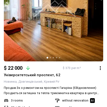
$ 22 000
$ 373 per m²
Університетський проспект, 62
Новинка
Довгинцівський
Кривий Ріг
Продаж 3к з ремонтом на проспекті Гагаріна (ЄВідновлення)
Продається затишна та тепла трикімнатна квартира в центрі
міста по проспекту Гагаріна. Квартира знаходиться на п'ятому
3 rooms
without renovation
AI
поверсі п'ятиповерхового будинку. Загальна площа - 59кв м,