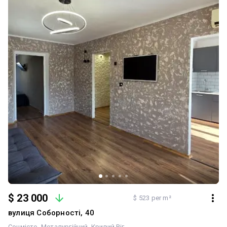
$ 23 000
$ 523 per m²
вулиця Соборності, 40
Соцмісто
Металургійний
Кривий Ріг