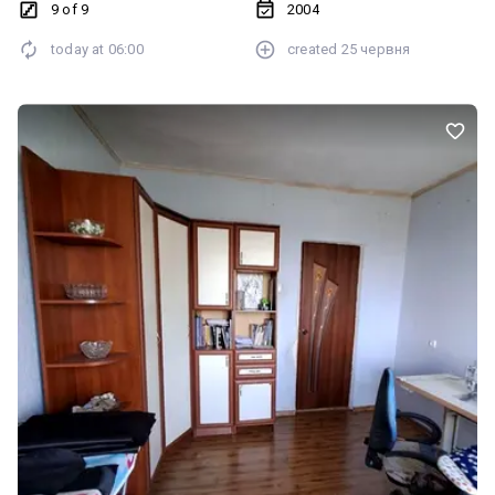
двері — «канадка». Потрібен косметичний ремонт. Документи
9 of 9
2004
повністю готові до продажу. Без боргів. ☎️ 067-251-251-8
today at
06:00
created
25 червня
Анжеліка