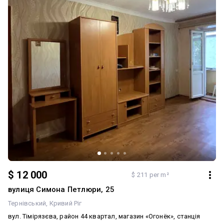
садочки, зупинки громадського транспорту, банківські
відділення, та інші необхідні обєкти. Все, що потрібно для
комфортного життя, – поруч із вашим майбутнім будинком. Не
відкладайте рішення на потім! Телефонуйте вже сьогодні та
домовляйтеся про перегляд. Можливо, саме ця квартира стане
вашим новим домом, у якому почнеться новий щасливий етап
життя!
$ 12 000
$ 211 per m²
вулиця Симона Петлюри, 25
Тернівський
Кривий Ріг
вул. Тімірязєва, район 44 квартал, магазин «Огонёк», станція