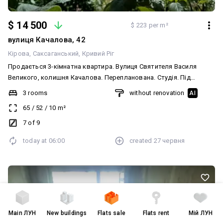
$ 14 500
$ 223 per m²
вулиця Качалова, 42
Кірова
Саксаганський
Кривий Ріг
Продається 3-кімнатна квартира. Вулиця Святителя Василя
Великого, колишня Качалова. Перепланована. Студія. Під
капітальний ремонт. 7/9. Цегляний будинок. Є відеоогляд.
3 rooms
without renovation
AI
Надсилаю за запитом
65
/
52
/
10
m²
7 of 9
today at
06:00
created
27 червня
Main
ЛУН
New buildings
Flats sale
Flats rent
Мій ЛУН