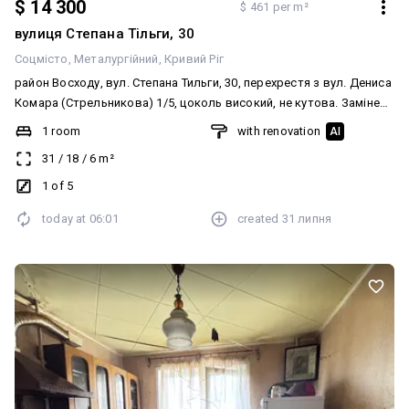
$ 14 300
$ 461 per m²
вулиця Степана Тільги, 30
Соцмісто
Металургійний
Кривий Ріг
район Восходу, вул. Степана Тильги, 30, перехрестя з вул. Дениса
Комара (Стрельникова) 1/5, цоколь високий, не кутова. Замінено
вікна, труби, сантехніку, санвузол — кахель, на кухні робоча
1 room
with renovation
AI
стінка — кахель. Нові міжкімнатні двері. Підлога — ламінат.
31
/
18
/
6
m²
Залишаються всі меблі та техніка. Вхідні залізні двері. Домофон.
Є всі лічильники. Документи в порядку. ☎️ 067-251-251-8
1 of 5
Анжеліка
today at
06:01
created
31 липня