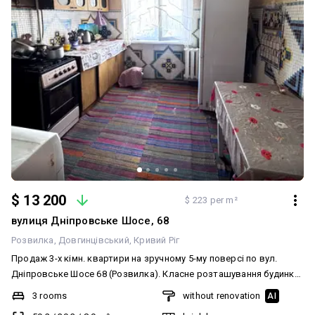
$ 13 200
$ 223 per m²
вулиця Дніпровське Шосе, 68
Розвилка
Довгинцівський
Кривий Ріг
Продаж 3-х кімн. квартири на зручному 5-му поверсі по вул.
Дніпровське Шосе 68 (Розвилка). Класне розташування будинку,
двір закритого типу, поруч супермаркет, велика кількість
3 rooms
without renovation
AI
магазинів, школа, у дворі дитячий майданчик і садочок, зупинка