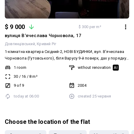
$ 9 000
$ 300 per m²
вулиця Вʼячеслава Чорновола, 17
Довгинцівський
Кривий Ріг
1-кімнатна квартира Східний-2, НОВІ БУДИНКИ, вул. В'ячеслава
Чорновола (Гутовського), біля Варусу 9-й поверх, дах у порядку,
не тече квартира не кутова, будинок цегляний, теплий загальна
1 room
without renovation
AI
площа 30 кв. м замінені вікна на металопластикові, труби,
30
/
16
/
8
m²
замінена проводка, санвузол та кухня — кахель міжкімнатні
двері — «канадка». Потрібен косметичний ремонт. Документи
9 of 9
2004
повністю готові до продажу. Без боргів. ☎️ 067-251-251-8
today at
06:00
created
25 червня
Анжеліка
Choose the location of the flat