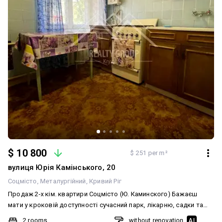
$ 10 800
$ 251 per m²
вулиця Юрія Камінського, 20
Соцмісто
Металургійний
Кривий Ріг
Продаж 2-х кім. квартири Соцмісто (Ю. Каминского) Бажаєш
мати у кроковій доступності сучасний парк, лікарню, садки та
школи? Мрієш про затишне житло для себе чи своїх близьких?
2 rooms
without renovation
AI