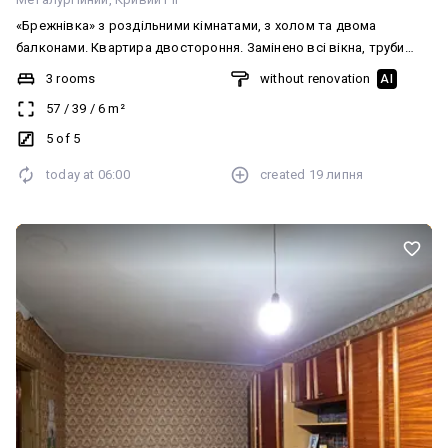
«Брежнівка» з роздільними кімнатами, з холом та двома
балконами. Квартира двостороння. Замінено всі вікна, труби
металопластикові, нові радіатори, є всі лічильники. Вбудована
3 rooms
without renovation
AI
кухня. Якісні вхідні металеві двері. Документи в порядку. Без
57
/
39
/
6
m²
боргів. Ціна 🔥🔥🔥🔥🔥💰 ☎️ 067-251-251-8 Анжеліка
5 of 5
today at
06:00
created
19 липня