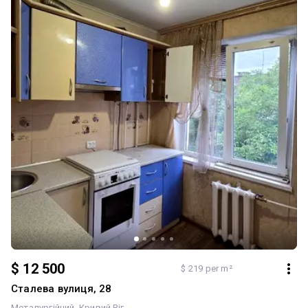
$ 12 500
$ 219 per m²
Сталева вулиця, 28
Металургійний
Кривий Ріг