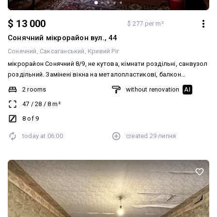
$ 13 000
$ 277 per m²
Сонячний мікрорайон вул., 44
Сонячний
Саксаганський
Кривий Ріг
мікрорайон Сонячний 8/9, не кутова, кімнати роздільні, санвузол
роздільний. Замінені вікна на металопластикові, балкон
засклений. Труби металопластикові. Вхідні залізні двері.
2 rooms
without renovation
AI
Документи в порядку. Без боргів. ☎️ 067-251-251-8 Анжеліка
47
/
28
/
8
m²
8 of 9
today at
06:00
created
29 липня