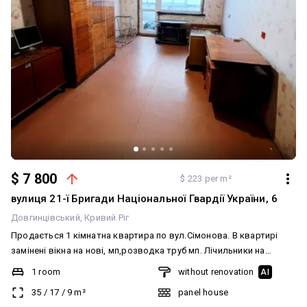
$ 7 800
$ 223 per m²
вулиця 21-ї Бригади Національної Гвардії України, 6
Довгинцівський
Кривий Ріг
Продається 1 кімнатна квартира по вул.Сімонова. В квартирі
замінені вікна на нові, мп,розводка труб мп. Лічильники на
воду,газ,лічильник тепла на будинок. Нова сан. техніка. Квартира
1 room
without renovation
AI
в жилому стані,тепла,не кутова , потребує ремонт. Будинок
35
/
17
/
9
m²
panel house
ОСББ. Боргів немає.