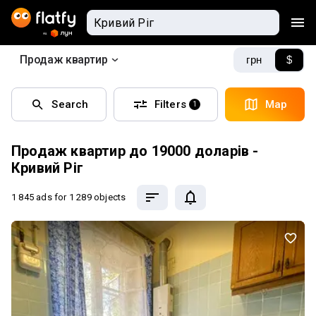
Продаж квартир
грн
$
Search
Filters
Map
1
Продаж квартир до 19000 доларів -
Кривий Ріг
1 845 ads
for 1 289 objects