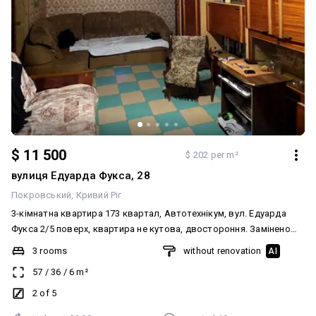
$ 11 500
$ 202 per m²
вулиця Едуарда Фукса, 28
Покровський
Кривий Ріг
3-кімнатна квартира 173 квартал, Автотехнікум, вул. Едуарда
Фукса 2/5 поверх, квартира не кутова, двостороння. Замінено
труби на металопластикові, є лічильники. Вхідні металеві двері.
3 rooms
without renovation
AI
Потребує ремонту. Документи готові до продажу. Ціна 🔥🔥🔥🔥
57
/
36
/
6
m²
🔥💰 ☎️ 067-251-251-8 Анжеліка
2 of 5