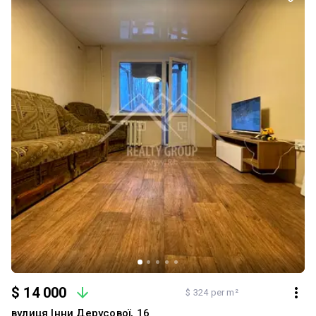
вашої уваги.
$ 14 000
$ 324 per m²
вулиця Інни Дерусової, 16