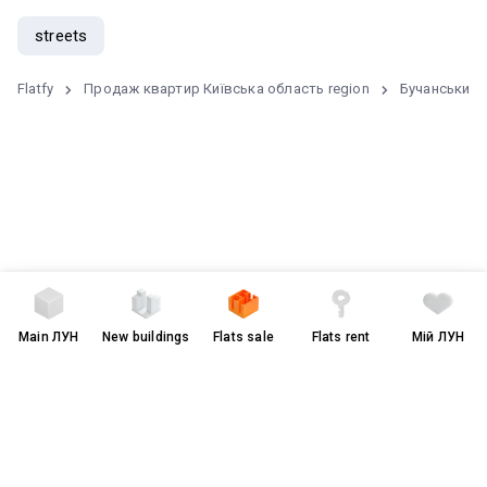
streets
Flatfy
Продаж квартир Київська область region
Бучанський 
Main
ЛУН
New buildings
Flats sale
Flats rent
Мій ЛУН
Terms of Use and Privacy Policy
грн
$
чужою мовою
© 2008-2026 LUN. All rights reserved.