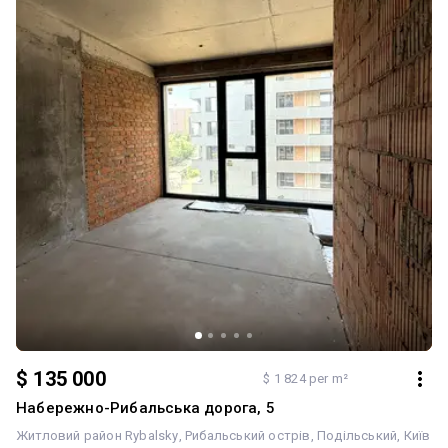
$ 135 000
$ 1 824 per m²
Набережно-Рибальська дорога, 5
Житловий район Rybalsky
Рибальський острів
Подільський
Київ