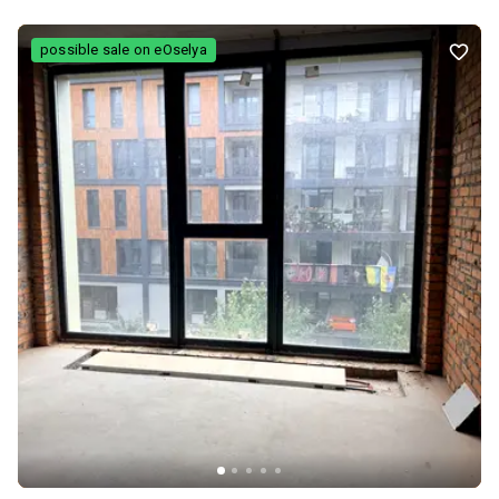
— готова до проживання або здачі в оренду. Власник продає без
комісії. Основні характеристики: Площа: 43 / 16 / 16 м² Поверх: 11
possible sale on eOselya
з 26 Висота стелі: 2.7 м Будинок: монолітно‑каркасний, 2022 рік
Стан: з ремонтом, меблі, техніка Роздільне планування 1
санвузол Кондиціонер Техніка: телевізор, холодильник, пральна
машина, посудомийна Підземний паркінг (можна
використовувати як укриття) Ліфти працюють навіть при
відключеннях світла Переваги комплексу та локації: Новий
сучасний ЖК DOCK32 Закрита територія, охорона,
відеоспостереження Двір без авто, дитячий та спортивний
майданчики Поруч: ТРЦ Blockbuster Mall, Рибальський острів,
набережна Зручний виїзд у центр, Поділ, Оболонь Транспортна
доступність у всі напрямки Підходить під державні програми:
ЄОселя (3% / 7%)