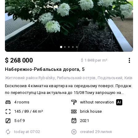
modern infrastructure. Maximum Autonomy & Security: Equipped
Bomb Shelter: Underground parking doubles as a secure shelter.
Power Independence: On-site generator ensures uninterrupted
operation of elevators and key utilities. Interior & Amenities: The
apartment features a high-end designer renovation and is completely
move-in or rent-ready. Fully furnished and equipped with premium
appliances (refrigerator, dishwasher, washing machine, microwave,
TV). Comfortable layout with a separate spacious kitchen, cozy
balcony, underfloor heating, and air conditioning. Prime Location
$ 268 000
$ 1 848 per m²
Benefits: Exclusive Waterfront Access: Enjoy a private promenade
Набережно-Рибальська дорога, 5
right within the complex. All-in-One Infrastructure: Schools,
Житловий район Rybalsky
Рибальський острів
Подільський
Київ
kindergartens, supermarkets, trendy cafes, and sports zones located
inside the secure, gated territory. Cultural Hub: Just minutes away
Ексклюзив 4 кімнатна квартира на середньому поверсі. Продаж
from Kontraktova Square, Kyiv-Mohyla Academy, and Andriyivskyy
по перепоступці Ціна актуальна до 15/08 Тому запрошую на
Descent. Deal Flexibility: The property is fully compliant and eligible
перегляд вже. В ЖК є садочок, школа, магазини В будинку є
4 rooms
without renovation
AI
for official Ukrainian state housing programs, including "eOselia" (3%
двоповерховий підземний паркінг і укриття Будинок введено в
145
/
89
/
44
m²
brick house
/ 7% mortgage) and "eVidnovlennia" (compensation certificates).
експлуатацію
Price upon request. Contact us today to schedule a private viewing!
5 of 9
2021
Chinese Version (中文) 基辅波迪尔区（Podil）Rybalsky 高端社区 — 精
today at
07:02
created
29 липня
装一居室公寓出售（49 平方米） 核心位置： 基辅市，波迪尔区