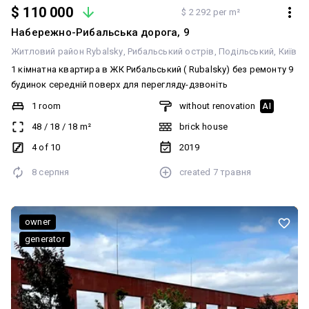
$ 110 000
$ 2 292 per m²
Набережно-Рибальська дорога, 9
Житловий район Rybalsky
Рибальський острів
Подільський
Київ
1 кімнатна квартира в ЖК Рибальський ( Rubalsky) без ремонту 9
будинок середній поверх для перегляду-дзвоніть
1 room
without renovation
AI
48
/
18
/
18
m²
brick house
4 of 10
2019
8 серпня
created
7 травня
owner
generator