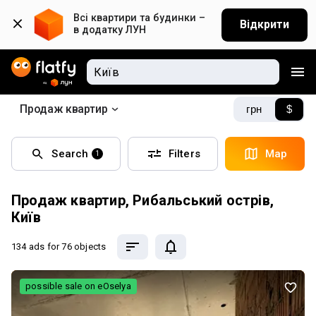
Всі квартири та будинки – 
Відкрити
в додатку ЛУН
Продаж квартир
грн
$
Search
Filters
Map
1
Продаж квартир, Рибальський острів,
Київ
134 ads
for 76 objects
possible sale on eOselya