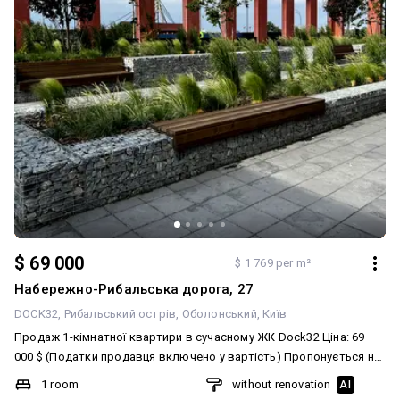
$ 69 000
$ 1 769 per m²
Набережно-Рибальська дорога, 27
DOCK32
Рибальський острів
Оболонський
Київ
Продаж 1-кімнатної квартири в сучасному ЖК Dock32 Ціна: 69
000 $ (Податки продавця включено у вартість) Пропонується на
продаж світла та простора однокімнатна квартира у новому
1 room
without renovation
AI
житловому комплексі комфорт-класу Dock32. Ідеальний варіант