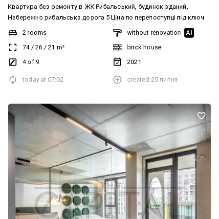
Квартира без ремонту в ЖК Рибальський, будинок зданий,
Набережно рибальська дорога 5 Ціна по перепоступці під ключ
2 rooms
without renovation
AI
74
/
26
/
21
m²
brick house
4 of 9
2021
today at
07:02
created
25 липня