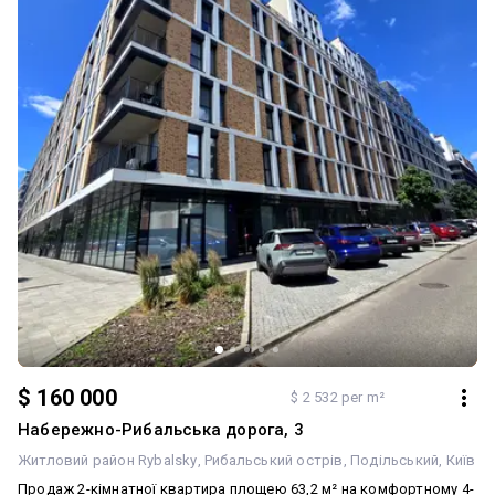
від підбору об’єкта до оформлення угоди. СуперЕксперти
нерухомості допоможуть вам придбати житло — звертайтеся. Ми
поруч, щоб ви знайшли найкраще.
$ 160 000
$ 2 532 per m²
Набережно-Рибальська дорога, 3
Житловий район Rybalsky
Рибальський острів
Подільський
Київ
Продаж 2-кімнатної квартира площею 63,2 м² на комфортному 4-