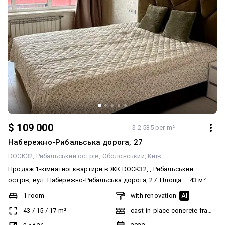
$ 109 000
$ 2 535 per m²
Набережно-Рибальська дорога, 27
DOCK32
Рибальський острів
Оболонський
Київ
Продаж 1-кімнатної квартири в ЖК DOCK32, , Рибальський
острів, вул. Набережно-Рибальська дорога, 27. Площа — 43 м²
Поверх — 3/26 Функціональне планування: • кухня-вітальня •
1 room
with renovation
AI
окрема спальня • санвузол • гардеробна кімната Квартира
43
/
15
/
17
m²
cast-in-place concrete frame bu
виконана в сучасному дизайнерському стилі, повністю готова
для комфортного проживання або вигідної інвестиції під