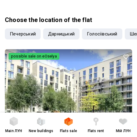
（Podil），纳бережно-Rybalska路3号 (Naberezhno-Rybalska Road,
3) 房屋规格： 总面积 49 m² | 卧室 16 m² | 厨房 20 m² | 楼层：3/10层 |
层高：2.82米 这套格调高雅的精装一居室公寓坐落于基辅享誉盛名的
Choose the location of the flat
Rybalsky 高端住宅综合体。建筑于2019年竣工（现房，整体框架结
构），将历史老城的独特韵味与现代高品质生活完美融合。无论是自住
Печерський
Дарницький
Голосіївський
Ше
还是作为海外资产出租投资，都是极佳的选择。 顶级安全与电力保障
（全自主运行）： 双重防空掩体： 现代化地下停车场，可直接用作安全
避难所。 独立发电机配备： 确保电梯及公共设施在任何情况下正常运
转，无无电之忧。 室内设计与配置： 公寓采用高品质设计师现代风格装
possible sale on eOselya
修，家具家电一应俱全，可随时拎包入住或即刻出租收益。 高端家电：
冰箱、洗碗机、洗衣机、微波炉、高清电视。 舒适生活： 独立宽敞厨
房、景观阳台、全屋地暖、高效空调系统。 社区配套与地段优势： 水岸
生活： 社区自带尊享直通亲水码头与滨江长廊。 全功能配套： 封闭式
人车分流社区，内设私立学校、幼儿园、大型超市、精品咖啡厅及运动
健身区。 人文名校圈： 紧邻乌克兰最高学府之一的“基辅莫吉拉学院”、
合同广场（Kontraktova Square）及著名的安德烈斜坡。 交易政策支
持： 该房产完全符合乌克兰国家购房政策，支持 “eOselia”（3% / 7% 低
息贷款项目）及 “eVidnovlennia”（国家重建补偿证书）交易。 价格及
详情请私信垂询。欢迎预约实地或视频看房！
Main
ЛУН
New buildings
Flats sale
Flats rent
Мій ЛУН