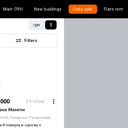
Main
ЛУН
New buildings
Flats sale
Flats rent
грн
$
Filters
 000
$ 9 164 per m²
вана Мазепи
 Hill
Печерськ
Печерський
Київ
а 8 поверху в одному з