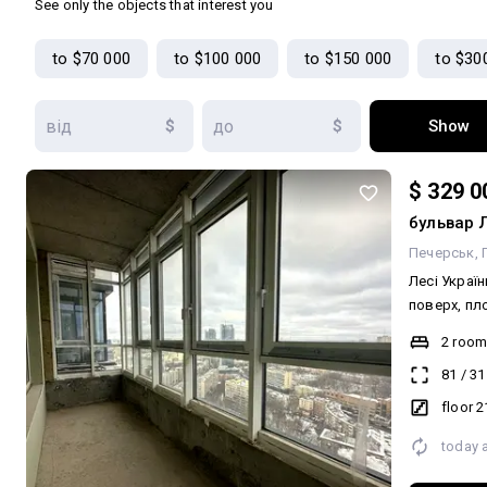
See only the objects that interest you
лавру. Висота стель: 2,55 метрів.
Планування: -коридор; -розділ
to $70 000
to $100 000
to $150 000
to $30
санвузол з
кондиціон
плитою; -с
$
$
Show
(частково 
мебльована
Розглядаємо
$ 329 0
МОЖЛИВИЙ!
бульвар Л
Печерськ
Лесі Україн
поверх, пло
квартира з
2 roo
будівельник
81
/
31
панорамне 
будинку, н
floor 2
проживанні
today 
ресторани 
хв. До квар