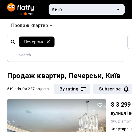
Продаж квартир
Search
Печерськ
by
geographical
features
Продаж квартир, Печерськ, Київ
By rating
Subscribe
519 ads
for 227 objects
$ 3 299
вулиця І
ЖК Diamond
Квартира н