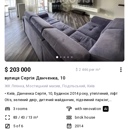
чудова можливість придбати власне житло або зробити вигідну
інвестицію! Телефонуйте, щоб дізнатися деталі та домовитися
про перегляд.
$ 203 000
$ 2 446 per m²
вулиця Сергія Данченка, 10
ЖК Ліпінка
Мостицький масив
Подільський
Київ
• Київ, Данченка Сергія, 10, Будинок 2014 року, утеплений, ліфт
Otis, зелений двір, дитячий майданчик, підземний паркінг,
доглянута прибудинкова територія, чистий під'їзд, у дворі
3 rooms
with renovation
AI
дитячий майданчик та парковка, також є мережа дрібних
83
/
43
/
13
m²
brick house
продуктових крамничок, маркетів, та зупинка громадського
транспорту. Велика кухня-вітальня, оснащена всією необхідною
5 of 6
2014