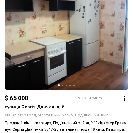
скоро ви зможете користуватися новою станцією метро, яка
будується поруч! А поки що чудове транспортне сполучення
дозволяє легко дістатися до трьох ліній метро. Потрібен
відпочинок? Для вас — ліс, озера та сучасні зони відпочинку в
пішій доступності. Це ідеальний варіант як для власного
проживання, так і для високоприбуткової інвестиції.
$ 65 000
$ 1 354 per m²
вулиця Сергія Данченка, 5
ЖК Крістер Град
Мостицький масив
Подільський
Київ
Продам 1-кімн. квартиру, Подільський район, ЖК «Крістер Град»,
вул.Сергія Данченка 5 /17/25 загальна площа 48 кв.м. Квартира