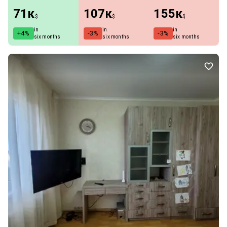
71к
107к
155к
$
$
$
in
in
in
+4%
-3%
-3%
six months
six months
six months