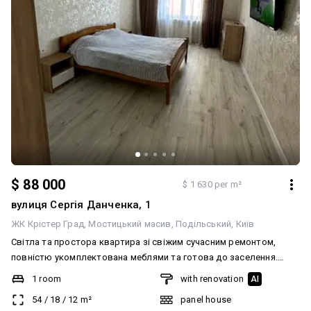
електроенергії. Поруч знаходяться супермаркет Новус, ТЦ
Ретровіль, школи, дитсадки, поліклініки, парк Сирецький Гай і
лісопаркова зона. В 5 хвилинах від житлового комплексу
будується лінія метро, орієнтовне відкриття — 2027 рік. Навколо
будинку доступні безкоштовні паркомісця. ID: 89614
$ 88 000
$ 1 630 per m²
вулиця Сергія Данченка, 1
ЖК Крістер Град
Мостицький масив
Подільський
Київ
Світла та простора квартира зі свіжим сучасним ремонтом,
повністю укомплектована меблями та готова до заселення.
Завдяки великому коридору є можливість облаштувати окрему
1 room
with renovation
AI
кімнату, фактично перетворивши квартиру на 2-кімнатну.
54
/
18
/
12
m²
panel house