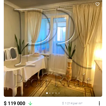
дерев, навіть біля підїзду розарій і зелена садиба. -поруч багато
супермаркетів. -школа, дит. садочок. -Величезний красивий
парк. -Зручний виїзд до центру міста
$ 119 000
$ 1 214 per m²