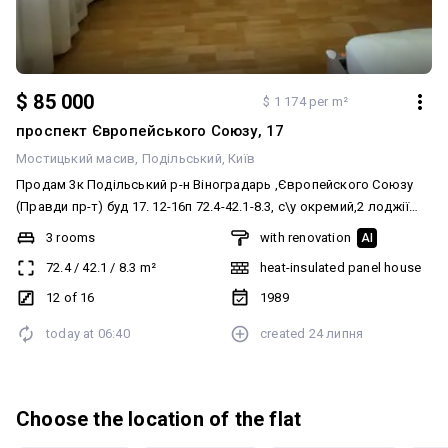
$ 85 000
$ 1 174 per m²
проспект Європейського Союзу, 17
Мостицький масив
Подільський
Київ
Продам 3к Подільський р-н Віноградарь ,Європейского Союзу
(Правди пр-т) буд 17. 12-16п 72.4-42.1-8.3, с\у окремий,2 лоджії
засклані.Квартира двостороння.Гарний
3 rooms
with renovation
AI
краєвид.Тепла,затишна,комфортна для життя.В кватрі
72.4
/
42.1
/
8.3
m²
heat-insulated panel house
залишаюця вбудовані меблі,техніка.В будинку нові ліфти,парадне
з ремонтом,тамбур на дві квартири.Квартира вільна. В квартирі
12 of 16
1989
є бонус -крите паркомісце для покупців. Ціна 85000уе Рієлтор
today at
06:40
created
24 липня
Світлана 0962282327,0937054133 комісія 3% (працюємо з
програмами)
Choose the location of the flat