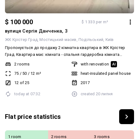
$ 100 000
$ 1 333 per m²
вулиця Сергія Данченка, 3
ЖК Крістер Град
Мостицький масив
Подільський
Київ
Пропонується до продажу 2 кімнатна квартира в ЖК Крістер
Град. Квартира має: кімната - спальня гардеробна кімната
кімната - дитяча великий коридор сан вузол роздільний кухня
2 rooms
with renovation
AI
балкон Квартира укомплектована усім необхідним для
75
/
50
/
12
m²
heat-insulated panel house
комфортного проживання. Дім теплий. В будинку 3 ліфти В
комплексі розвинена інфраструктура магазинів, салонів краси,
12 of 25
2017
кав'ярень, супермаркет Новус, окреме приміщення під паркінг на
today at
07:32
created
20 липня
3 поверхи. ID: 31.59.17.34.85.93
Flat price statistics
1 room
2 rooms
3 rooms