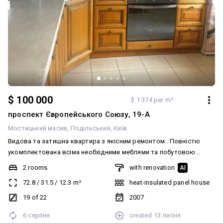
$ 100 000
$ 1 374 per m²
проспект Європейського Союзу, 19-А
Мостицький масив
Подільський
Київ
Видова та затишна квартира з якісним ремонтом . Повністю
укомплектована всіма необхідними меблями та побутовою
технікою. Квартира готова до комфортного проживання без
2 rooms
with renovation
AI
додаткових вкладень Простора кухня: обладнана вбудованим
72.8
/
31.5
/
12.3
m²
heat-insulated panel house
гарнітуром та має вихід на засклену лоджію. Урбаністичний
краєвид. Квартира знаходиться в середині будинку, працюють 3
19 of 22
2007
ліфти. До кінця ро року планується відкриття нової станції
6 серпня
created
13 липня
метро поруч. Прекрасна транспортна розв'язка.