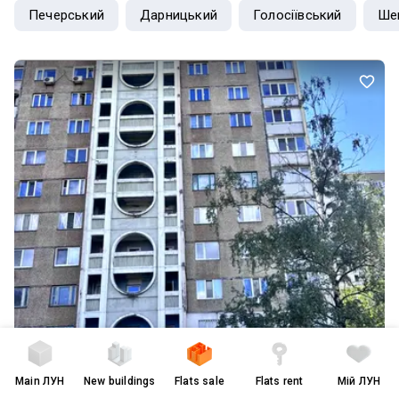
Печерський
Дарницький
Голосіївський
Ше
Main
ЛУН
New buildings
Flats sale
Flats rent
Мій ЛУН