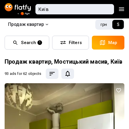
Продаж квартир
грн
$
Search
Filters
Map
1
Продаж квартир, Мостицький масив, Київ
93 ads
for 62 objects