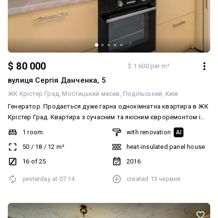
$ 80 000
$ 1 600 per m²
вулиця Сергія Данченка, 5
ЖК Крістер Град
Мостицький масив
Подільський
Київ
Генератор. Продається дуже гарна однокімнатна квартира в ЖК
Крістер Град. Квартира з сучасним та якісним євроремонтом і
зручним плануванням. Планування роздільне-окрема кімната
1 room
with renovation
AI
,кухня з вбудованими меблями ,з кухні вихід на велику лоджію
50
/
18
/
12
m²
heat-insulated panel house
засклена.(можливо використовання під кабінет) Повністю
укомплектована меблями та побутовою технікою. Кондиціонер.
16 of 25
2016
Бойлер, санвузол окремий. Сантехніка якісна, дорога, вся
yesterday at
07:14
created
13 червня
фурнітура Блюм. . Є лічильники на все. Розвинена
інфраструктура. Квартира як на фото-заїзджай та живи.
Запрошуємо на перегляд. Державні програми не розглядаємо