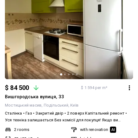
$ 84 500
$ 1 594 per m²
Вишгородська вулиця, 33
Мостицький масив
Подільський
Київ
Сталінка • Газ • Закритий двір • 2 поверх Капітальний ремонт •
Уся техніка залишається Без комісії для покупця! Якщо ви
шукали квартиру не в типовій панельці, а в будинку з характером
2 rooms
with renovation
AI
і якістю — зверніть увагу на цю пропозицію. Продається 2-