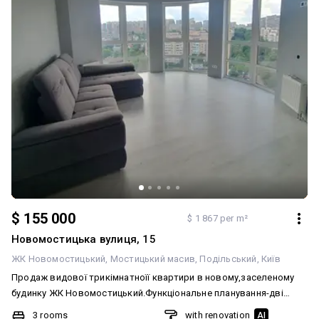
парки та зелені зони 📍 Локація: Район активно розвивається,
стабільно зростає в ціні та має високий попит на оренду.
Чудовий вибір як для власного проживання, так і для пасивного
доходу. 🔹 Додатково: • Право власності менше 3 років •
Можлива купівля за держпрограмами (єОселя) 💎 Ліквідний
об'єкт із хорошим потенціалом зростання вартості 📩
Телефонуйте/пишіть — організую перегляд у зручний час
$ 155 000
$ 1 867 per m²
Новомостицька вулиця, 15
ЖК Новомостицький
Мостицький масив
Подільський
Київ
Продаж видової трикімнатноїї квартири в новому,заселеному
будинку ЖК Новомостицький.Функціональне планування-дві
окремі кімнати ,велика кухня -вітальня з панарамними
3 rooms
with renovation
AI