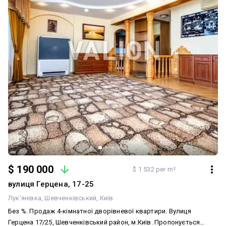
комплексу. Локація поєднує спокій і зручність. Поруч
торговельно-розважальний центр «Променада», супермаркет
«Сільпо», SportLife, медичні заклади, дитячі садки та парки в
пішій доступності. До метро — кілька хвилин. Зупинки автобуса
та тролейбусів - біля будинку. Для сім’ї — комфортне планування,
безпечна територія, розвинена інфраструктура та тихе
оточення. Для інвестора — сучасний будинок з якісними
матеріалами, зручний транспорт і попит на оренду в цьому
районі. Запрошуємо на перегляд. Зв’яжіться для отримання
додаткової інформації та узгодження часу зустрічі.
$ 190 000
$ 1 532 per m²
вулиця Герцена, 17-25
Лук'янівка
Шевченківський
Київ
Без %. Продаж 4-кімнатної дворівневої квартири. Вулиця
Герцена 17/25, Шевченківський район, м.Київ. Пропонується