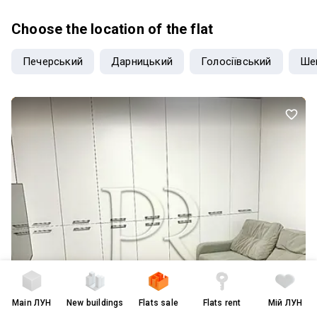
метро Лукянівська та Політехнічний інститут в пішій досяжності.
На авто чи громадським транспортом ви швидко доїдете в будь-
Choose the location of the flat
який район міста. Запрошуємо на перегляди! ID: 92041
Печерський
Дарницький
Голосіївський
Ше
Main
ЛУН
New buildings
Flats sale
Flats rent
Мій ЛУН