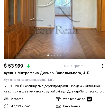
$ 53 999
$ 1 149 per m²
вулиця Митрофана Довнар-Запольського, 4-Б
Лук'янівка
Шевченківський
Київ
БЕЗ КОМІСІЇ. Розглядаємо держ програми. Продаж 2 кімнатноі
квартири в Шевченківському районі вул Довнар-Запольського
4Б. Квартира в цегляному будинку з товстими стінами ( дуже
2 rooms
with renovation
AI
тепла в зимку і прохолодна влітку) Розташована на 5/5 поверсі,
47
/
29
/
7
m²
brick house
площа 46м.кв. Дві суміжні кімнати(але є можливість зробити