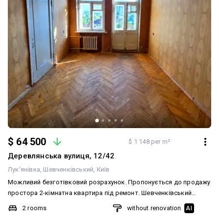
$ 64 500
$ 1 148 per m²
Деревлянська вулиця, 12/42
Лук'янівка
Шевченківський
Київ
Можливий безготівковий розрахунок. Пропонується до продажу
простора 2-кімнатна квартира під ремонт. Шевченківський
район Києва, вул. Деревлянська (колишня - Якіра), 12/42
2 rooms
without renovation
AI
Квартира розташована на п’ятому поверсі, семиповерхової