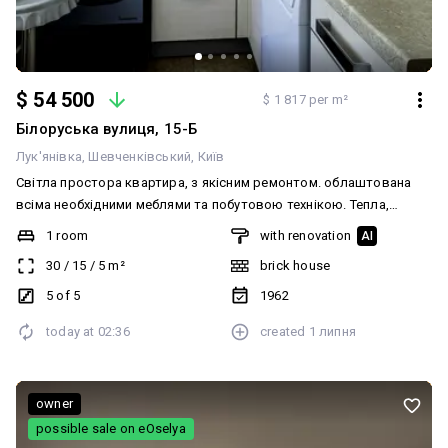
$ 54 500
$ 1 817 per m²
Білоруська вулиця, 15-Б
Лук'янівка
Шевченківський
Київ
Світла простора квартира, з якісним ремонтом. облаштована
всіма необхідними меблями та побутовою технікою. Тепла,
комфортна, не торцева. Чистий підїзд. Привітні сусіди. Будинок
1 room
with renovation
AI
розташовано у тихому дворі. Охайна прибудинкова територія.
30
/
15
/
5
m²
brick house
Поруч прекрасно розвинена інфраструктура та транспортна
розв`язка. Вільна. Чудово підійде як для проживання, так і під
5 of 5
1962
орендний бізнес. Доречний розумний торг.
today at
02:36
created
1 липня
owner
possible sale on eOselya