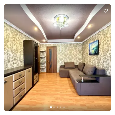
кварцвініл + приховані плінтуси, сучасне освітлення. ✔️ Ванна
кімната: вологостійкий мікроцемент, дзеркало з підсвіткою,
преміальна сантехніка, рушникосушка. ✔️ Родзинка дизайну —
стіна зі склоблоків, що дає м’яке світло зі спальні й створює
заспокійливу атмосферу. ✔️ Меблі та техніка: – нові матраци –
розкладні дивани – пральна машина з сушкою – кондиціонери у
кожній кімнаті. ⸻ 🔐 Технології та безпека 🌐 Інтернет
заведено. ⚡️ Готовий кабель для підключення EcoFlow. 🛡️
Сигналізація AJAX: датчики пожежі та протікання. 📹
Відеодомофон із розпізнаванням облич. ⸻ 📍 Локація —
UNIT.Home ЖК розташований у складі UNIT.City — інноваційного
парку для ІТ-спеціалістів, стартапів і креативного бізнесу. Поруч
працюють: DTEK, Sense Bank, AJAX та інші провідні компанії.
⸻