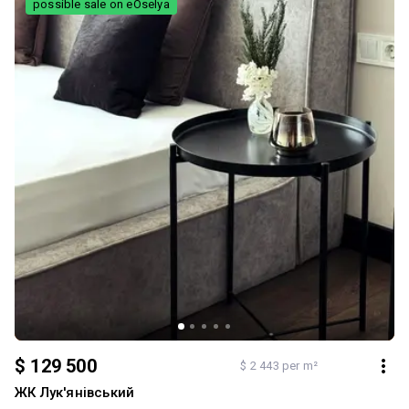
possible sale on eOselya
$ 129 500
$ 2 443 per m²
ЖК Лук'янівський