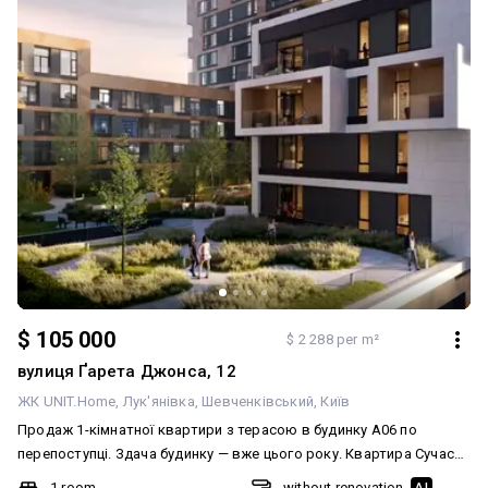
$ 105 000
$ 2 288 per m²
вулиця Ґарета Джонса, 12
ЖК UNIT.Home
Лук'янівка
Шевченківський
Київ
Продаж 1-кімнатної квартири з терасою в будинку А06 по
перепоступці. Здача будинку — вже цього року. Квартира Сучасне
планування: окрема спальня та простора кухня-студія, вихід на
1 room
without renovation