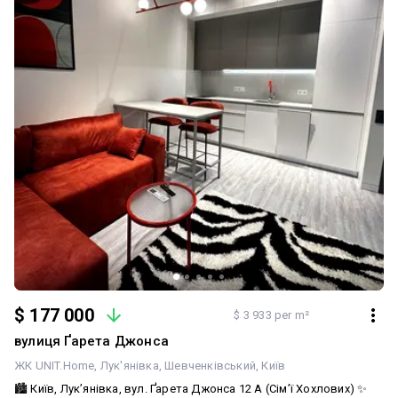
$ 177 000
$ 3 933 per m²
вулиця Ґарета Джонса
ЖК UNIT.Home
Лук'янівка
Шевченківський
Київ
🏙️ Київ, Лук’янівка, вул. Ґарета Джонса 12 А (Сім’ї Хохлових) ✨