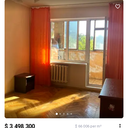
Будинок 2021 року (монолітно-каркасна технологія будівництва,
цегляний) Інформація про квартиру: Загальна площа - 61,4 м²
кухня-вітальня - 22 м² окрема спальня - 15 м² санвузол з ванною
- 5,3 м2 простора лоджія У квартирі залишається все, що ви
бачите на фото. Встановлені якісні та зносостійкі меблі, які
прослужать багато років. У ванній кімнаті облаштовано теплу
підлогу. Переваги квартири: дизайнерський ремонт за
індивідуальним проєктом; дорогі та якісні матеріали; повністю
нова квартира; власна газова котельня (індивідуальне
опалення) підземний паркінг, який використовується як укриття;
квартира не потребує жодних додаткових вкладень — можна
заїжджати одразу після покупки. Локація: У пішій доступності: ТЦ
«Променада», супермаркети, кафе, дитячі садочки, школа,
зручна транспортна розвязка, що дозволяє швидко дістатися
до центру Києва. Без комісії для покупця Заріцька Анастасія тел.
099 446 35 99
$ 3 498 300
$ 66 006 per m²