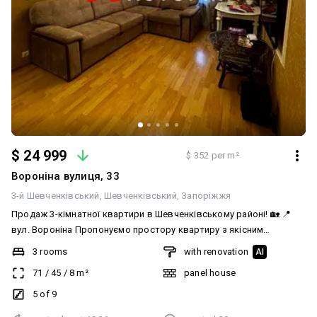
$ 24 999
$ 352 per m²
Вороніна вулиця, 33
3-й Шевченківський
Шевченківський
Запоріжжя
Продаж 3-кімнатної квартири в Шевченківському районі! 🏡 📍
вул. Вороніна Пропонуємо простору квартиру з якісним
ремонтом, готову до комфортного проживання. ✅ Усі кімнати
3 rooms
with renovation
AI
окремі ✅ Між кімнатами розташована велика комора ✅
71
/
45
/
8
m²
panel house
Встановлені металопластикові вікна ✅ Вбудовані кухонні меблі
✅ Два санвузли: ванна + туалет та душова кабіна + туалет ✅
5 of 9
Замінено водопровід та електропроводку ✅ Частково