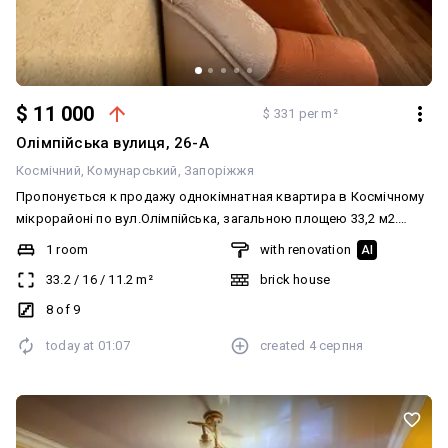
$ 11 000
$ 331 per m²
Олімпійська вулиця, 26-А
Космічний
Комунарський
Запоріжжя
Пропонується к продажу однокімнатная квартира в Космічному
мікрорайоні по вул.Олімпійська, загальною площею 33,2 м2.
Восьмий поверх 9-поверхового цегляного будинка квартирного
1 room
with renovation
AI
типу (гуртожиток). Без балкона. Квартира в доброму стані, з
33.2
/
16
/
11.2
m²
brick house
хорошим ремонтом, чиста , охайна, є всі необхідні меблі та
техніка. Велика кухня 11 кв.м. кімната 16 кв.м. Інфрастуктура: все
8 of 9
поруч,магазини,аптеки,ринок,школи та дитячі
today at
01:07
created
4 серпня
майданчики,зупинки громадського транспорту. Вартість11000
дол. США. Дзвоніть для просмотру.