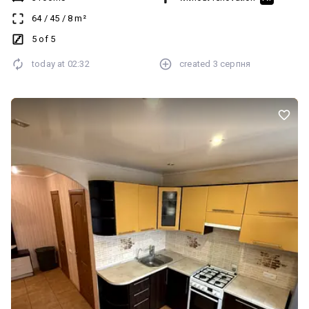
до продажу. Показ у зручний час для вас.
64
/
45
/
8
m²
5 of 5
today at
02:32
created
3 серпня