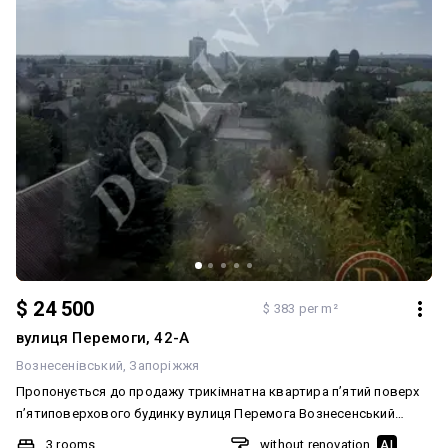
$ 24 500
$ 383 per m²
вулиця Перемоги, 42-А
Вознесенівський
Запоріжжя
Пропонується до продажу трикімнатна квартира п’ятий поверх
п’ятиповерхового будинку вулиця Перемога Вознесенський
район. Район літака все в кроковій доступності квартира готова
3 rooms
without renovation
AI