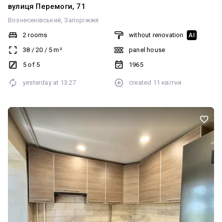
вулиця Перемоги, 71
Вознесенівський
Запоріжжя
2 rooms
without renovation
AI
38
/
20
/
5
m²
panel house
5 of 5
1965
yesterday at
13:27
created
11 квітня