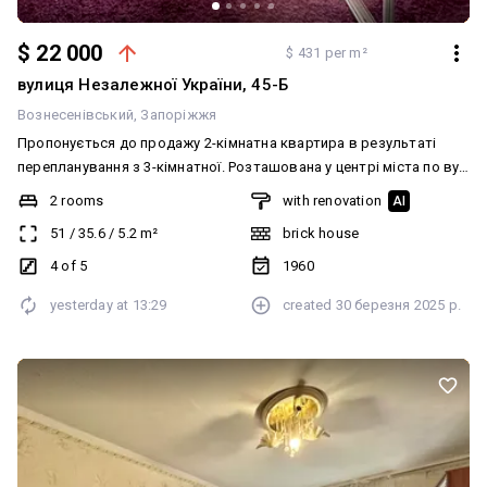
$ 22 000
$ 431 per m²
вулиця Незалежної України, 45-Б
Вознесенівський
Запоріжжя
Пропонується до продажу 2-кімнатна квартира в результаті
перепланування з 3-кімнатної. Розташована у центрі міста по вул
Миру поруч з Критим ринком. Планування: кухня-столова, дві
2 rooms
with renovation
AI
кімнати, роздільний санвузол. Четвертий поверх у
51
/
35.6
/
5.2
m²
brick house
пʼятиповерховому цегляному будинку. Квартира вільна. Ключі на
угоді.
4 of 5
1960
yesterday at
13:29
created
30 березня 2025 р.