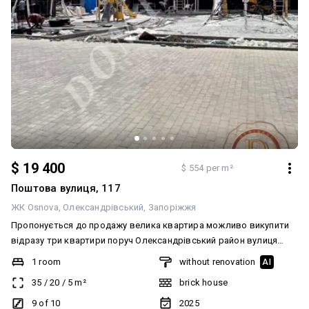
$ 19 400
$ 554 per m²
Поштова вулиця, 117
ЖК Osnova
Олександрівський
Запоріжжя
Пропонується до продажу велика квартира можливо викупити
відразу три квартири поруч Олександрівський район вулиця
Поштова ЖК «Основа» Новобуд. Розташована в Центрі міста,
1 room
without renovation
AI
дев’ятий поверх десятиповерхового нового будинку в квартирі
35
/
20
/
5
m²
brick house
автономне опалення, пристойні сусіди, у дворі дитячий
майданчик, все в кроковій доступності. Показ у зручне для вас
9 of 10
2025