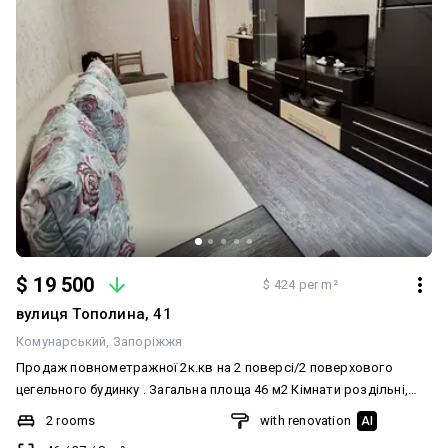
$ 19 500
$ 424 per m²
вулиця Тополина, 41
Комунарський
Запоріжжя
Продаж повнометражної 2к.кв на 2 поверсі/2 поверхового
цегельного будинку . Загальна площа 46 м2 Кімнати роздільні,
14,5 та 14 м2 Кухня 8 м2 Висока стеля 3 м С/ в з душовою кабіною
2 rooms
with renovation
AI
Підігрів води- газова колонка Всі вікна МПЗ Балкон засклен