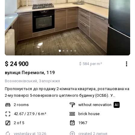
$ 24 900
$ 584 per m²
вулиця Перемоги, 119
Вознесенівський
Запоріжжя
Пропонується до продажу 2-кімнатна квартира, розташована на
2-му поверсі 5-поверхового цегляного будинку (ОСББ). У
квартирі виконано 90% капітального ремонту: • нова мідна
2 rooms
without renovation
AI
електропроводка; • повністю замінена сантехніка; • вбудована
42.67
/
27.9
/
6
m²
brick house
кухня; • залишаються кондиціонер, холодильник і газова
колонка; • євробалкон; • також залишаються будівельні
2 of 5
1967
матеріали для завершення ремонту. Будинок розташований по
yesterday at
13:26
created
2 липня