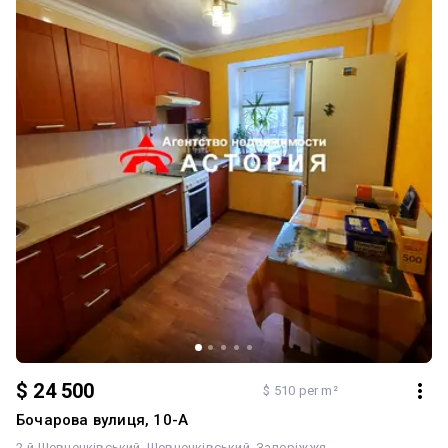
$ 24 500
$ 510 per m²
Бочарова вулиця, 10-А
2-й Шевченківський
Шевченківський
Запоріжжя