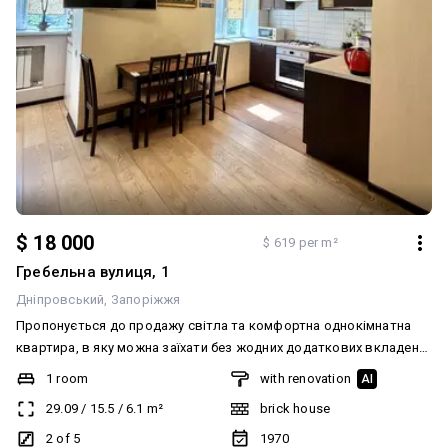
$ 18 000
$ 619 per m²
Гребельна вулиця, 1
Дніпровський
Запоріжжя
Пропонується до продажу світла та комфортна однокімнатна
квартира, в яку можна заїхати без жодних додаткових вкладень.
Виконано капітальний ремонт: • повністю замінено
1 room
with renovation
AI
електропроводку; • замінено стояк та водопровід; • натяжні
29.09
/
15.5
/
6.1
m²
brick house
стелі, якісні шпалери, кахель; • виконано цікаве та функціональне
перепланування. Квартира продається з усіма меблями та
2 of 5
1970