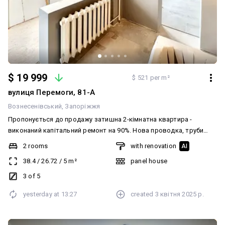
$ 19 999
$ 521 per m²
вулиця Перемоги, 81-А
Вознесенівський
Запоріжжя
Пропонується до продажу затишна 2-кімнатна квартира -
виконаний капітальний ремонт на 90%. Нова проводка, труби
пластик, балкон євро, стіни поштукатурені та покрашені, поли
2 rooms
with renovation
AI
плитка та стяжка, вікна МП, нові вхідні двері. У квартирі все
38.4
/
26.72
/
5
m²
panel house
нове. Ремонт робився ,,для себе,,. Третій поверх. Самий центр
міста: во дворі місце для парковки, поруч Амстор, Козак Палац,
3 of 5
Набережна, зупинка, ТЦ Україна.
yesterday at
13:27
created
3 квітня 2025 р.