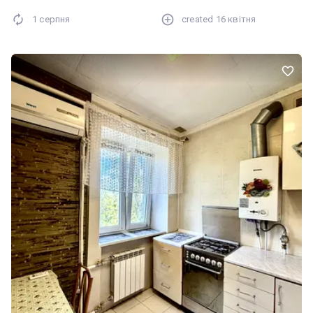
час .В оголошенні додані план це інших варіантів квартир на
1 серпня
created
16 квітня
продаж.