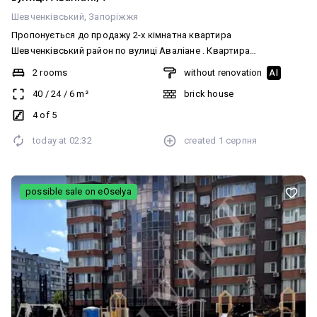
Шевченківський
Запоріжжя
Пропонується до продажу 2-х кімнатна квартира
Шевченківський район по вулиці Аваліане . Квартира
розташована на четвертому поверсі пʼяти поверхового будинку.
2 rooms
without renovation
AI
Будинок цегляний у квартирі залишається меблі є колонка .
40
/
24
/
6
m²
brick house
Показ у зручний час за домовленістю
4 of 5
today at
02:32
created
1 серпня
possible sale on eOselya