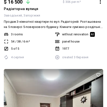
$ 16 500
$ 306 per m²
Радіаторна вулиця
Заводський
Запоріжжя
Продаж 3-кімнатної квартири по вул. Радіаторній. Розташована
на 5 поверсі 5-поверхового будинку. Кімнати суміжно-роздільні.
Санвузол роздільний. Балкон засклений. Будинок під
3 rooms
without renovation
AI
керуванням ОСББ. Телефонуйте! Домовимось про перегляд
54
/
38
/
6
m²
panel house
5 of 5
1977
4 серпня
created
3 березня