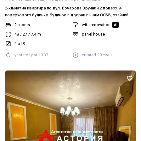
2-кімнатна квартира по вул. Бочарова Зручний 2 поверх 9-
поверхового будинку. Будинок під управлінням ОСББ, охайний
під’їзд та доглянута прибудинкова територія. Квартира в
2 rooms
with renovation
AI
гарному житловому стані: — металопластикові вікна — засклена
48
/
27
/
7.4
m²
panel house
лоджія — замінені міжкімнатні двері — роздільний санвузол
Район із розвиненою інфраструктурою: поруч школа, дитячий
2 of 9
садок, парк, супермаркети — усе необхідне в пішій доступності. Є
yesterday at
10:37
created
29 січня
відеоогляд.