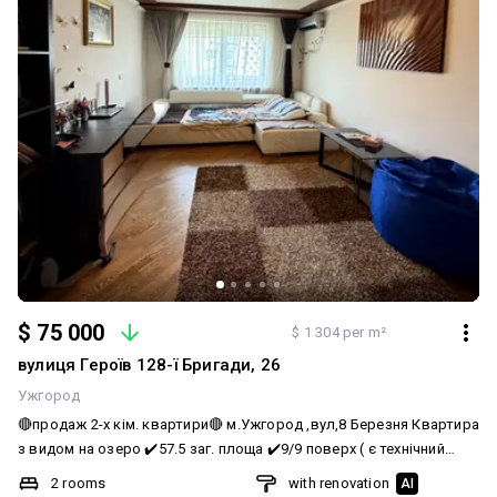
громадським сполученням із центром Ужгорода. Безпека
жителів забезпечена закритим форматом двору, цілодобовим
відеомоніторингом та системою контролю доступу. На
облагородженій прибудинковій території виконано ландшафтний
дизайн із газонами та бруківкою, а також створено комфортні
локації для відпочинку дорослих і безпечні ігрові зони для дітей.
Комісія агенції становить 2% та оплачується окремо Окрім
оголошень, доступні обʼєкти в закритому продажі Пишіть або
телефонуйте - підберемо найкращі варіанти
$ 75 000
$ 1 304 per m²
вулиця Героїв 128-ї Бригади, 26
Ужгород
🔴продаж 2-х кім. квартири🔴 м.Ужгород ,вул,8 Березня Квартира
з видом на озеро ✔️57.5 заг. площа ✔️9/9 поверх ( є технічний
поверх) ✔️газове опалення ✔️ліфт ✔️ санвузол роздільний.
2 rooms
with renovation
AI