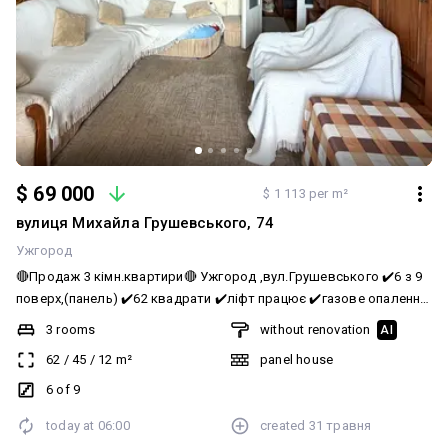
$ 69 000
$ 1 113 per m²
вулиця Михайла Грушевського, 74
Ужгород
🔴Продаж 3 кімн.квартири🔴 Ужгород ,вул.Грушевського ✔️6 з 9
поверх,(панель) ✔️62 квадрати ✔️ліфт працює ✔️газове опалення
✔️балкон з кухні,+лоджія з кімнати ✔️санвузол роздільний.
3 rooms
without renovation
AI
Квартира потребує ремонту. Локація Топ. Поряд вся
62
/
45
/
12
m²
panel house
інфраструктура,садочки,школи,базар,супермаркет і тд. Відео по
запиту. Ціна 69 000$ 📞0505110444 Олександра Тобіяш АЛЬЯНС -
6 of 9
агентство нерухомості
today at
06:00
created
31 травня