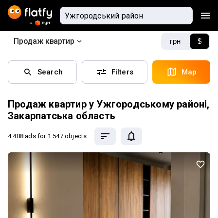
Продаж квартир
грн
$
Search
Filters
Map
Продаж квартир у Ужгородському районі,
Закарпатська область
4 408 ads
for 1 547 objects