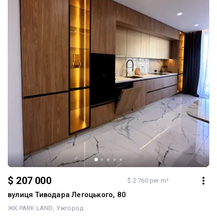
пропозицій на 3 окремі спальні в новобудові їх просто нема.
$ 207 000
$ 2 760 per m²
вулиця Тиводара Легоцького, 80
ЖК PARK LAND
Ужгород