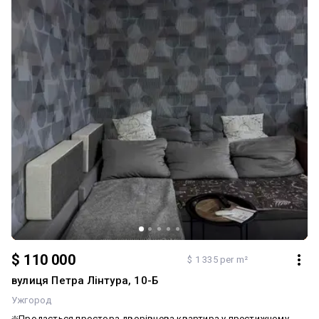
$ 110 000
$ 1 335 per m²
вулиця Петра Лінтура, 10-Б
Ужгород
❇️Продається простора дворівнева квартира у престижному