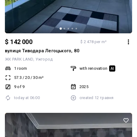
$ 142 000
$ 2 478 per m²
вулиця Тиводара Легоцького, 80
ЖК PARK LAND
Ужгород
1 room
with renovation
AI
57.3
/
20
/
30
m²
9 of 9
2025
today at
06:00
created
12 травня