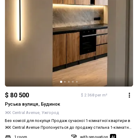
$ 80 500
$ 2 368 per m²
Руська вулиця, Будинок
ЖК Central Avenue
Ужгород
Без комісії для покупця Продаж сучасної 1-кімнатної квартири в
ЖК Central Avenue Пропонується до продажу стильна 1-кімнатна
квартира в сучасному житловому комплексі Central Avenue, що
1 room
with renovation
AI