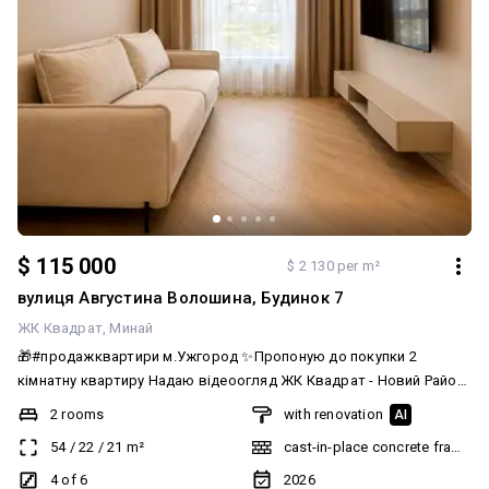
$ 115 000
$ 2 130 per m²
вулиця Августина Волошина, Будинок 7
ЖК Квадрат
Минай
🎁#продажквартири м.Ужгород ✨Пропоную до покупки 2
кімнатну квартиру Надаю відеоогляд ЖК Квадрат - Новий Район
- Дитячий садок 2 хв - Школа 2 хв - Індивідуальне електияне
2 rooms
with renovation
AI
опалення в квартирі - Розвинена інфраструктура - Парк Боздош
54
/
22
/
21
m²
cast-in-place concrete frame bu
10 хв 🔸 Комфорт класу будинок 🔹 4/7 поверх 🔸 54/20/20 м2; 🔹
чудове планування, простора кухня-вітальня, коридор, 2
4 of 6
2026