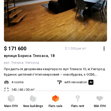
$ 171 600
$ 1 200 per m²
вулиця Бориса Тлехаса, 18
вул. Тлехаса
Ужгород
Продається дворівнева квартира по вул Тлехаса 10, м.Ужгород.
Будинок цегляний п’ятиповерховий – новобудова, є ОСББ,
дитячий майданчик, закрита територія під відеонаглядом,
4 rooms
with renovation
AI
зручна парковка. До вашої уваги пропонуємо квартиру площею
143
/
60
/
30
m²
142.4 м.кв яка знаходиться на 4-5 поверсі. Всередині власники
зробили євроремонт, якісна побутова техніка, м’ягка частина та
4 of 5
2017
меблі були виконані під замовлення. Звертаємо увагу вашу, що
today at
07:37
created
20 квітня
Main
ЛУН
New buildings
Flats sale
Flats rent
Мій ЛУН
підлога покрита паркетом, а міжкімнатні двері зроблені з