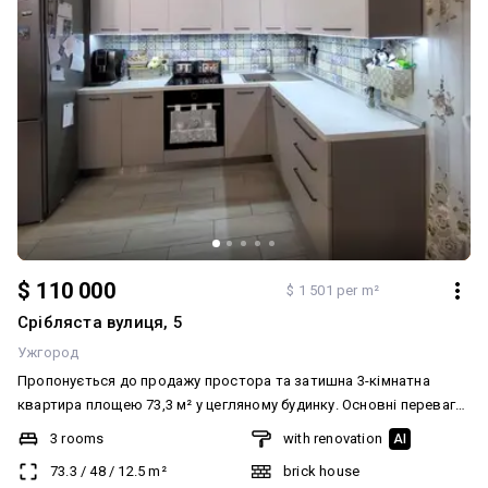
$ 110 000
$ 1 501 per m²
Срібляста вулиця, 5
Ужгород
Пропонується до продажу простора та затишна 3-кімнатна
квартира площею 73,3 м² у цегляному будинку. Основні переваги:
• 1 поверх із 5 • Цегляний будинок • Газове опалення • Тепла
3 rooms
with renovation
AI
підлога • Гардеробна • Балкон • Повністю мебльована •
73.3
/
48
/
12.5
m²
brick house
Побутова техніка залишається • Паркомісце • Підходить під