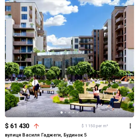
в кожній кімнаті • бойлер + електрокотел Квартира вже має
якісну базу для ремонту - можна одразу переходити до реалізації
свого інтер’єру без зайвих витрат. Локація + комплектація =
дійсно вигідна пропозиція. Звертайся, не зволікай!
$ 61 430
$ 1 150 per m²
вулиця Василя Гаджеги, Будинок 5