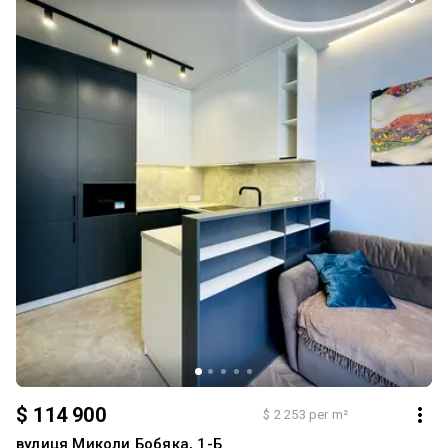
санвузол балкон Для максимального комфорту встановлено: •
газове опалення; • теплу підлогу у кухні, коридорі та ванній
кімнаті; • усі меблі та побутова техніка залишаються новим
власникам. ЖК GreenLand — один із найпрестижніших житлових
комплексів міста. Закрита доглянута територія, сучасний
цегляний будинок, приємне сусідство, затишний двір та чудові
краєвиди роблять проживання тут по-справжньому
комфортним. Будинок введений в експлуатацію у 2016 році,
квартира перебуває у власності понад три роки. Район БАМ,
провулок Університетський.
$ 114 900
$ 2 253 per m²
вулиця Миколи Бобяка, 1-Б