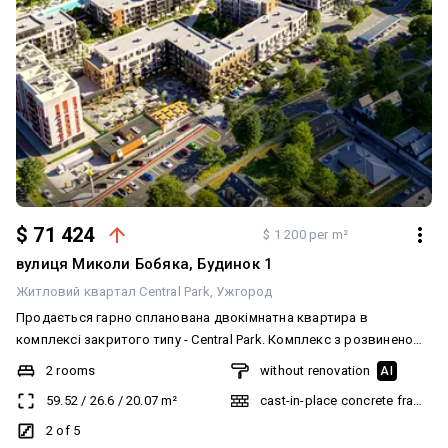
транспорту). За деталями звертайтеся за номером телефону.
$ 71 424
$ 1 200 per m²
вулиця Миколи Бобяка, Будинок 1
Житловий квартал Central Park
Ужгород
Продається гарно спланована двокімнатна квартира в
комплексі закритого типу - Central Park. Комплекс з розвиненою
інфраструктурою. На території комплексу школа, дитячий
2 rooms
without renovation
AI
садок, ТЦ, Сільпо, McDonalds, Sport Life з басейном, SPA.
59.52
/
26.6
/
20.07
m²
cast-in-place concrete frame bu
Квартира знаходиться на 2 поверсі в 3 секції з виглядом на вул.
Бобяка. Складається з двох окремих кімнат, просторої кухні-
2 of 5