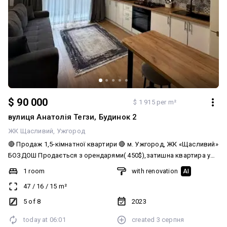
$ 90 000
$ 1 915 per m²
вулиця Анатолія Тегзи, Будинок 2
ЖК Щасливий
Ужгород
🔴 Продаж 1,5-кімнатної квартири 🔴 м. Ужгород, ЖК «Щасливий»
БОЗДОШ Продається з орендарями( 450$),затишна квартира у
сучасному житловому комплексі. Площа — 47 м² Поверх — 5 з 8
1 room
with renovation
AI
(є ліфт) Опалення — газове Квартира світла та комфортна для
47
/
16
/
15
m²
проживання. Ціна 90 000$ 📞0505110444 Олександра Тобіяш
АЛЬЯНС - агентство нерухомості
5 of 8
2023
today at
06:01
created
3 серпня