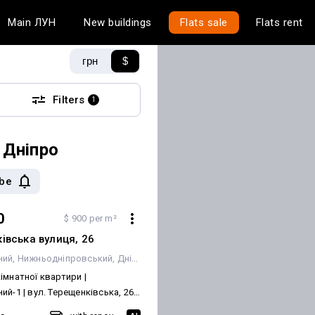
Main
ЛУН
New buildings
Flats sale
Flats rent
грн
$
Filters
1
 Дніпро
ibe
0
$ 900 per m²
івська вулиця, 26
ний
Нижньодніпровський
Дніпро
імнатної квартири |
ий-1 | вул. Терещенківська, 26
л. Терещенківська, 26 Загальна