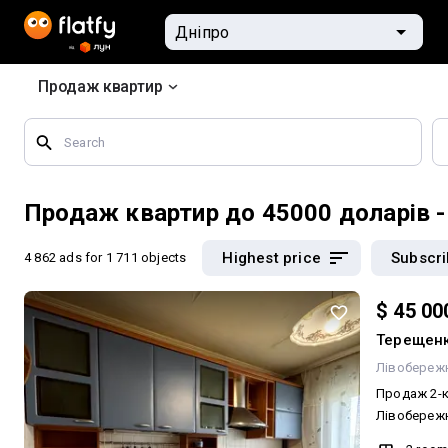
Продаж квартир
Search
by
geographical
features
Продаж квартир до 45000 доларів -
Highest price
Subscr
4 862 ads
for 1 711 objects
$ 45 00
Терещенк
Лівобереж
Продаж 2-к
Лівобережн
Адреса: ву