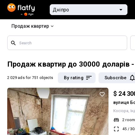
Продаж квартир
Search
by
geographical
features
Продаж квартир до 30000 доларів -
By rating
Subscribe
2 029 ads
for 751 objects
$ 24 30
вулиця Б
Косіора
Ін
2 roo
45
/
30