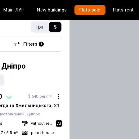
Main
ЛУН
New buildings
Flats sale
Flats rent
грн
$
Filters
1
 Дніпро
0
$ 540 per m²
огдана Хмельницького, 21
дустріальний
Дніпро
ms
without renovation
AI
.7
/
5.5
m²
panel house