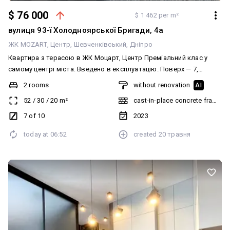
$ 76 000
$ 1 462 per m²
вулиця 93-ї Холодноярської Бригади, 4а
ЖК MOZART
Центр
Шевченківський
Дніпро
Квартира з терасою в ЖК Моцарт, Центр Преміальний клас у
самому центрі міста. Введено в експлуатацію. Поверх — 7,
поверховість — 10. Площа — 52 м². Вікна в бік проспекту
2 rooms
without renovation
AI
Яворницького. Стан після будівельників. Вільне планування.
52
/
30
/
20
m²
cast-in-place concrete frame bu
Планується в кухню-студію та спальню. Панорамне скління.
Автономне опалення. Закрите подвір'я. Генератор — ліфт
7 of 10
2023
працює. Ціна 76 000$ З повагою, Анастасія Коломієць Рада Вас
today at
06:52
created
20 травня
чути, телефонуйте: