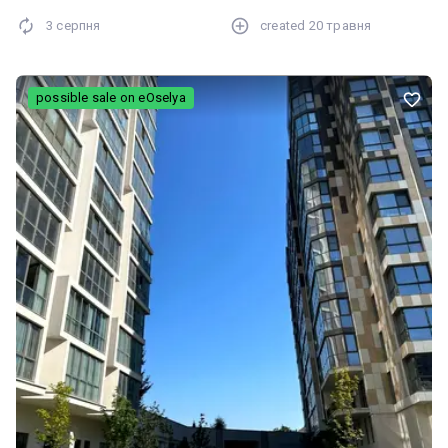
3 серпня
created
20 травня
possible sale on eOselya