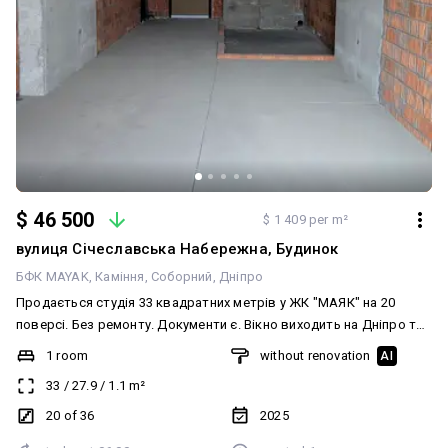
$ 46 500
$ 1 409 per m²
вулиця Січеславська Набережна, Будинок
БФК MAYAK
Каміння
Соборний
Дніпро
Продається студія 33 квадратних метрів у ЖК "МАЯК" на 20
поверсі. Без ремонту. Документи є. Вікно виходить на Дніпро та
Монастирський острів.
1 room
without renovation
AI
33
/
27.9
/
1.1
m²
20 of 36
2025