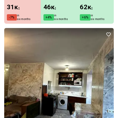
31к
46к
62к
$
$
$
in
in
in
-7%
+4%
+6%
six months
six months
six months