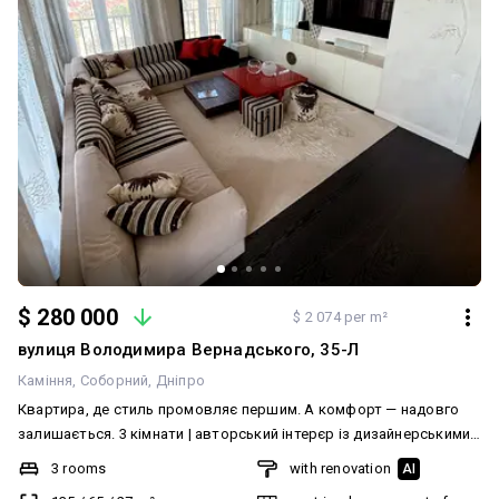
$ 280 000
$ 2 074 per m²
вулиця Володимира Вернадського, 35-Л
Каміння
Соборний
Дніпро
Квартира, де стиль промовляє першим. А комфорт — надовго
залишається. 3 кімнати | авторський інтерєр із дизайнерськими
акцентами від KINZO Уявіть простір, де можна… не поспішати. Де
3 rooms
with renovation
AI
ранок починається з мякого світла на шторах, де червоний лак