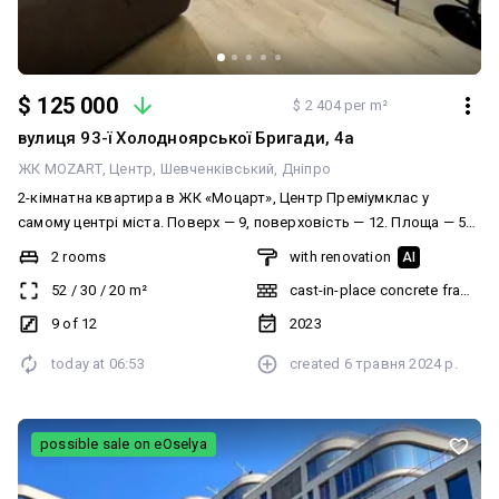
$ 125 000
$ 2 404 per m²
вулиця 93-ї Холодноярської Бригади, 4а
ЖК MOZART
Центр
Шевченківський
Дніпро
2-кімнатна квартира в ЖК «Моцарт», Центр Преміумклас у
самому центрі міста. Поверх — 9, поверховість — 12. Площа — 52
м². Висота стелі — 3 м. Стан — ремонт, меблі, техніка. Спланована
2 rooms
with renovation
AI
як студія з виділеною зоною кухні та вітальні, окрема спальня,
52
/
30
/
20
m²
cast-in-place concrete frame bu
гардеробна, санвузол. Опалення — автономне. Закритий двір,
зони відпочинку. Паркінг. Генератор — ліфт працює. Ціна — 125
9 of 12
2023
000 $. З повагою, Анастасія Коломієць Consulting Agency "KB"
today at
06:53
created
6 травня 2024 р.
Рада вас чути, телефонуйте.
possible sale on eOselya