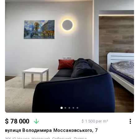
$ 78 000
$ 1 500 per m²
вулиця Володимира Моссаковського, 7
ЖК iQ-House
Нагорний
Соборний
Дніпро