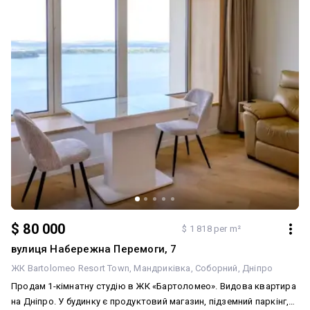
$ 80 000
$ 1 818 per m²
вулиця Набережна Перемоги, 7
ЖК Bartolomeo Resort Town
Мандриківка
Соборний
Дніпро
Продам 1-кімнатну студію в ЖК «Бартоломео». Видова квартира
на Дніпро. У будинку є продуктовий магазин, підземний паркінг,