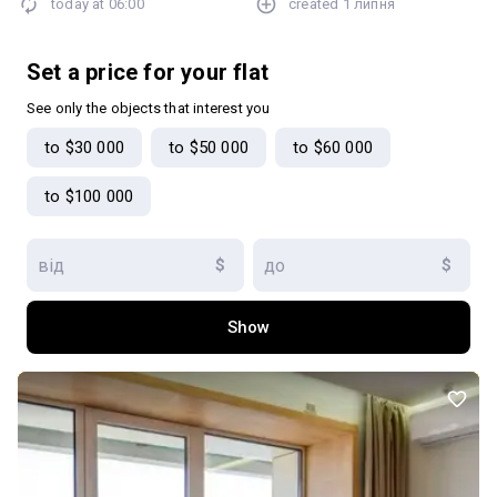
today at
06:00
created
1 липня
Set a price for your flat
See only the objects that interest you
to $30 000
to $50 000
to $60 000
to $100 000
$
$
Show