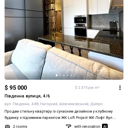
$ 95 000
$ 2 375 per m²
Південна вулиця, 4/6
вул. Південна, 4-8б
Нагорний
Шевченківський
Дніпро
Продам стильну квартиру із сучасним дизайном у клубному
будинку з підземним паркінгом ЖК Loft Project ЖК Лофт Вул.
Української добровольчої армії (колишня вул. Південна), 8Г (р-н
2 rooms
with renovation
AI