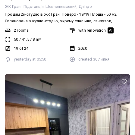
ЖК Грані
Підстанція
Шевченківський
Дніпро
Продам 2к-студію в ЖК Грані Поверх - 19/19 Площа - 50 м2
Спланована в кухню-студію, окрему спальню, санвузол,
гардеробну кімнату. Ціна: 73 000$ (торг)
2 rooms
with renovation
AI
50
/
41.5
/
8
m²
19 of 24
2020
yesterday at
05:50
created
30 липня