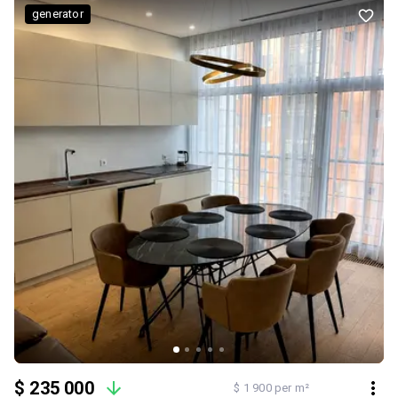
Іспанія. Всюди фурнітура Blum. Квартира двостороння. На
generator
території є дитячий майданчик, спортивний майданчик. Гаражі
для авто, паркувальні місця. Відмінне розташування: за кілька
хвилин ходьби АТБ, Varus, кав'ярні, магазини, пошта, банки,
відділення пошти, поштомат у кожному під'їзді. Поруч
набережна, сквер, річка. Відмінний варіант для життя та локація.
Розглянемо продаж за безготівковим розрахунком! Я впевнена,
ця квартира варта вашої уваги, телефонуйте і поїхали дивитися!
$ 235 000
$ 1 900 per m²