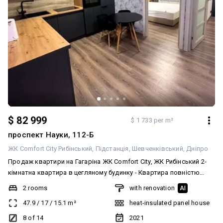
$ 82 999
$ 1 733 per m²
проспект Науки, 112-Б
ЖК Comfort City Рибінський
Підстанція
Шевченківський
Дніпро
Продаж квартири на Гагаріна ЖК Comfort City, ЖК Рибінський 2-
кімнатна квартира в цегляному будинку - Квартира повністю
мебльована - Має необхідну техніку - Поверх: 8/14 - Загальна
2 rooms
with renovation
AI
площа: 47.9м² - Площа кухні: 15,1 м² (кухня/студія) - 2 роздільні
47.9
/
17
/
15.1
m²
heat-insulated panel house
спальні - Металопластикові панорамні вікна. За додатковою
інформацією телефонуйте за номером телефону
8 of 14
2021