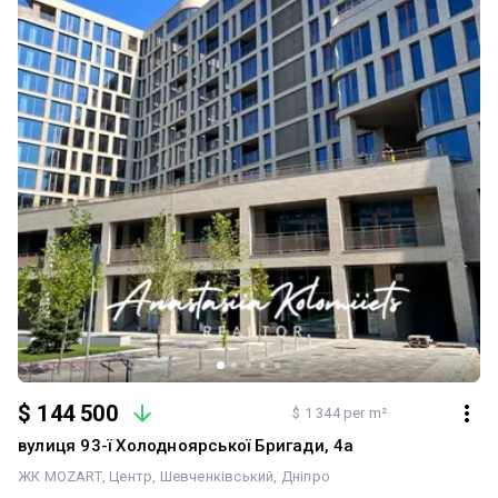
$ 144 500
$ 1 344 per m²
вулиця 93-ї Холодноярської Бригади, 4а
ЖК MOZART
Центр
Шевченківський
Дніпро