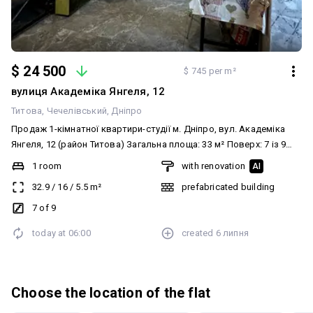
$ 24 500
$ 745 per m²
вулиця Академіка Янгеля, 12
Титова
Чечелівський
Дніпро
Продаж 1-кімнатної квартири-студії м. Дніпро, вул. Академіка
Янгеля, 12 (район Титова) Загальна площа: 33 м² Поверх: 7 із 9
Цегляний будинок Пропонується до продажу світла 1-кімнатна
1 room
with renovation
AI
квартира, перепланована в сучасну простору студію. У квартирі
32.9
/
16
/
5.5
m²
prefabricated building
виконані основні капітальні роботи: повністю замінені
комунікації; зручне перепланування в студію; розширено балкон;
7 of 9
підготовлена база для реалізації власного дизайнерського
today at
06:00
created
6 липня
проєкту. Квартира потребує мінімальних вкладень для
завершення ремонту, що дозволяє новому власнику створити
інтер'єр повністю під свій смак і потреби. Переваги об'єкта:
цегляний будинок з хорошою тепло- та шумоізоляцією;
Choose the location of the flat
комфортний 7 поверх; простора студійна планування;