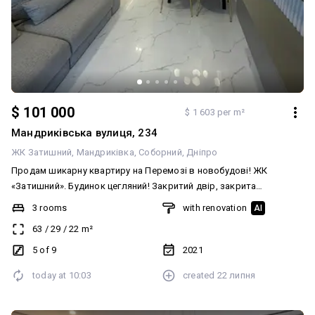
$ 101 000
$ 1 603 per m²
Мандриківська вулиця, 234
ЖК Затишний
Мандриківка
Соборний
Дніпро
Продам шикарну квартиру на Перемозі в новобудові! ЖК
«Затишний». Будинок цегляний! Закритий двір, закрита
територія. Охорона, консьєрж у кожному під'їзді. Квартира
3 rooms
with renovation
AI
спланована в кухню-студію та 2 окремі спальні + балкон. У
63
/
29
/
22
m²
квартирі виконано якісний сучасний ремонт, підлога з підігрівом
по всій площі! Стеля виконана з гіпсокартону. Укомплектована
5 of 9
2021
всіма якісними меблями та технікою, посудомийна машина,
today at
10:03
created
22 липня
інверторний кондиціонер! Ремонт робили для себе. Техніка
Bosch. Кондиціонер Cooper&Hunter. Бар із підсвіткою. Балкон
облаштований під зону відпочинку. Вбудовані 3D-панелі. Плитка