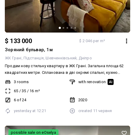
$ 133 000
$ 2 046 per m²
Зоряний бульвар, 1м
ЖК Грані
Підстанція
Шевченківський
Дніпро
Продам нову стильну квартиру в ЖК Грані. Загальна площа 62
квадратних метри. Спланована в дві окремі спальні, кухню
студію, закритий балкон для роботи чи релаксу. Виконано
3 rooms
with renovation
AI
авторський ремонт з використанням якісних матеріалів. Все
65
/
35
/
16
m²
продумано до дрібниць для зручності та комфорту.
Укомплектована меблями та технікою. Встановлено три
6 of 24
2020
кондиціонери, зоновано тепла підлога. Завдяки світловим
yesterday at
12:21
created
11 червня
акцентам можна зробити атмосферу під Ваш настрій. Комплекс
бізнес класу, повністю заселений, автономне живлення. Поруч
ТЦ Дафі, парк їм. Богдана Хмельницького, проспект Науки, ринок,
школа, дитсадок. Квартира готова зустріти щасливих власників!
possible sale on eOselya