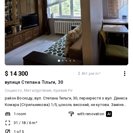
$ 14 300
$ 461 per m²
вулиця Степана Тільги, 30
Соцмісто
Металургійний
Кривий Ріг
район Восходу, вул. Степана Тильги, 30, перехрестя з вул. Дениса
Комара (Стрельникова) 1/5, цоколь високий, не кутова. Замінено
вікна, труби, сантехніку, санвузол — кахель, на кухні робоча
1 room
with renovation
AI
стінка — кахель. Нові міжкімнатні двері. Підлога — ламінат.
31
/
18
/
6
m²
Залишаються всі меблі та техніка. Вхідні залізні двері. Домофон.
Є всі лічильники. Документи в порядку. ☎️ 067-251-251-8
1 of 5