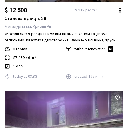
$ 12 500
$ 219 per m²
Сталева вулиця, 28
Металургійний
Кривий Ріг
«Брежнівка» з роздільними кімнатами, з холом та двома
балконами. Квартира двостороння. Замінено всі вікна, труби
металопластикові, нові радіатори, є всі лічильники. Вбудована
3 rooms
without renovation
AI
кухня. Якісні вхідні металеві двері. Документи в порядку. Без
57
/
39
/
6
m²
боргів. Ціна 🔥🔥🔥🔥🔥💰 ☎️ 067-251-251-8 Анжеліка
5 of 5
today at
03:33
created
19 липня