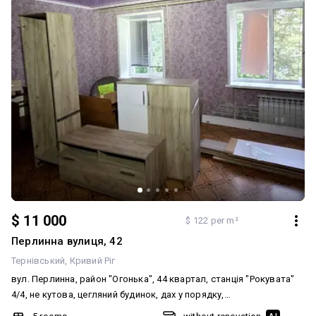
$ 11 000
$ 122 per m²
Перлинна вулиця, 42
Тернівський
Кривий Ріг
вул. Перлинна, район "Огонька", 44 квартал, станція "Рокувата"
4/4, не кутова, цегляний будинок, дах у порядку,
відремонтований. кухня-студія. квартира в хорошому