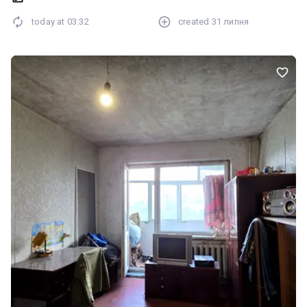
Анжеліка
today at
03:32
created
31 липня