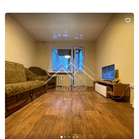
поклеєні шпалери • встановлені металопластикові вікна •
зроблені балкон та лоджія (лоджія облаштована у форматі
французького балкона) Поруч усе необхідне для комфортного
життя: магазини, транспорт, навчальні заклади, заклади
відпочинку та інша інфраструктура. Квартира має гарний
потенціал, чиста та охайна – можна заїхати та поступово
завершувати ремонт під свій смак. • Телефонуйте для детальної
інформації та перегляду.