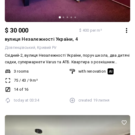
$ 30 000
$ 400 per m²
вулиця Незалежності України, 4
Довгинцівський
Кривий Ріг
Східний-2, вулиця Незалежності України, поруч школа, два дитячі
садки, супермаркети Varus та АТБ. Квартира з розкішним
краєвидом з вікна, 14/16 поверх. Кімнати роздільні, санвузол
3 rooms
with renovation
AI
роздільний. У хорошому стані, зроблено ремонт. Частково
75
/
43
/
9
m²
залишаються вбудовані меблі. Замінено проводку та сантехніку,
є всі лічильники. Документи готові до продажу. Без боргів. ☎️
14 of 16
067-251-251-8 Анжеліка
today at
03:34
created
19 липня