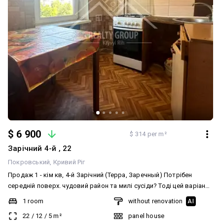
центр Sportfit, школа, дитячий садок, храм Різдва Присвятої
Богородиці. Один власник. Квартира вільна для заселення.
$ 6 900
$ 314 per m²
Зарічний 4-й , 22
Покровський
Кривий Ріг
Продаж 1 - кім кв, 4-й Зарічний (Терра, Заречный) Потрібен
середній поверх. чудовий район та милі сусіди? Тоді цей варіант
точно для Вас) Прекрасна квартира в перспективному районі
1 room
without renovation
AI
Кривого Рогу, на м-н 4-й Зарічний, Покровський район на
22
/
12
/
5
m²
panel house
шостому поверсі девятиповерхового будинку. Поруч