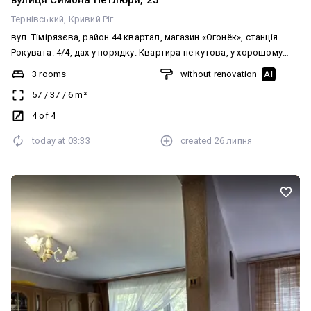
вулиця Симона Петлюри, 25
Тернівський
Кривий Ріг
вул. Тімірязєва, район 44 квартал, магазин «Огонёк», станція
Рокувата. 4/4, дах у порядку. Квартира не кутова, у хорошому
стані. Замінені всі вікна на металопластикові, замінені труби,
3 rooms
without renovation
AI
санвузол повністю в кахлях, є всі лічильники. Вхідні залізні
57
/
37
/
6
m²
двері. Балкон засклений металопластиком. Усі меблі, які є в
квартирі, залишаються. Ціна 🔥🔥🔥🔥🔥💰 ☎️ 067-251-251-8
4 of 4
Анжеліка
today at
03:33
created
26 липня