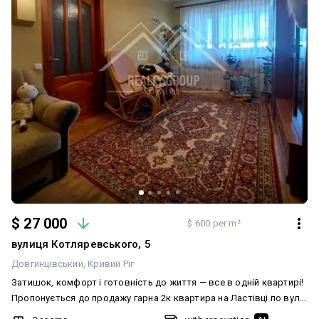
купуйте!
$ 27 000
$ 600 per m²
вулиця Котляревського, 5
Довгинцівський
Кривий Ріг
Затишок, комфорт і готовність до життя — все в одній квартирі!
Пропонується до продажу гарна 2к квартира на Ластівці по вул.
Котляревського — ідеальний варіант для тих, хто цінує комфорт