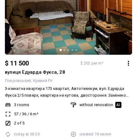
$ 11 500
$ 202 per m²
вулиця Едуарда Фукса, 28
Покровський
Кривий Ріг
3-кімнатна квартира 173 квартал, Автотехнікум, вул. Едуарда
Фукса 2/5 поверх, квартира не кутова, двостороння. Замінено
труби на металопластикові, є лічильники. Вхідні металеві двері.
3 rooms
without renovation
AI
Потребує ремонту. Документи готові до продажу. Ціна 🔥🔥🔥🔥
57
/
36
/
6
m²
🔥💰 ☎️ 067-251-251-8 Анжеліка
2 of 5
today at
03:33
created
19 липня