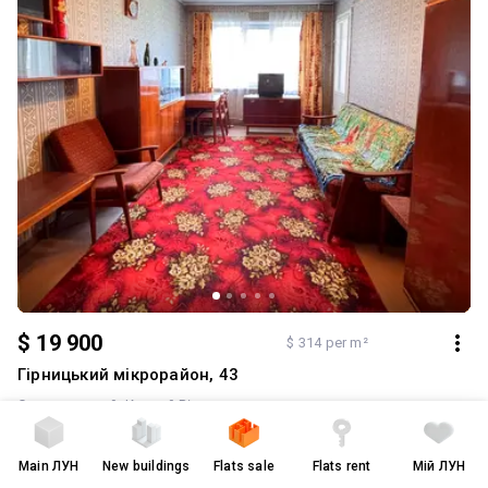
$ 19 900
$ 314 per m²
Гірницький мікрорайон, 43
Саксаганський
Кривий Ріг
Продажу 3 кімнатної квартири Саксаганський район, Кривий Ріг,
мікрорайон Гірницький 45. Площа - 63,4 м.кв Ціна - 19900$ 6 -
Main
ЛУН
New buildings
Flats sale
Flats rent
Мій ЛУН
поверх, 9 поверхового Кухня - 8,9 м.кв Санвузол роздільний Зала