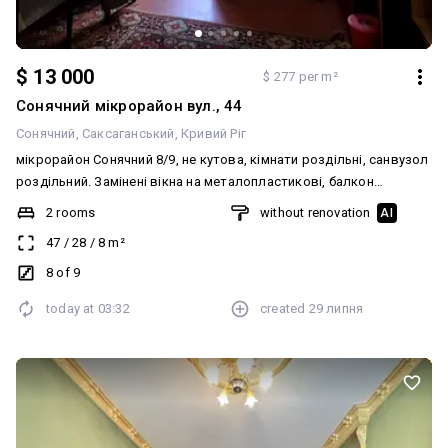
$ 13 000
$ 277 per m²
Сонячний мікрорайон вул., 44
Сонячний
Саксаганський
Кривий Ріг
мікрорайон Сонячний 8/9, не кутова, кімнати роздільні, санвузол
роздільний. Замінені вікна на металопластикові, балкон
засклений. Труби металопластикові. Вхідні залізні двері.
2 rooms
without renovation
AI
Документи в порядку. Без боргів. ☎️ 067-251-251-8 Анжеліка
47
/
28
/
8
m²
8 of 9
today at
03:32
created
29 липня