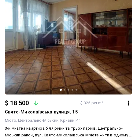
$ 18 500
$ 325 per m²
Свято-Миколаївська вулиця, 15
Місто
Центрально-Міський
Кривий Ріг
3-кімнатна квартира біля річки та трьох парків! Центрально-
Міський район, вул. Свято-Миколаївська Мрієте жити в одному з