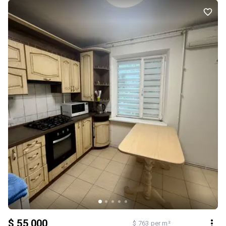
Будинок із доглянутим підїздом та працюючим ліфтом. Меблі та
техника залишаються. Є кондиціонер. Санвузол суміжний.
Інфраструктура, яка робить життя комфортним: У пішій
доступності знаходяться АТБ, магазини, аптеки, школи, дитячі
садочки, зупинки громадського транспорту, банківські
відділення, та інші необхідні обєкти. Все, що потрібно для
комфортного життя, – поруч із вашим майбутнім будинком. Не
відкладайте рішення на потім! Телефонуйте вже сьогодні та
домовляйтеся про перегляд. Можливо, саме ця квартира стане
вашим новим домом, у якому почнеться новий щасливий етап
життя!
$ 55 000
$ 763 per m²