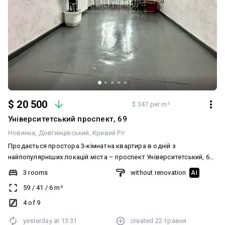
$ 20 500
$ 347 per m²
Університетський проспект, 69
Новинка
Довгинцівський
Кривий Ріг
Продається простора 3-кімнатна квартира в одній з
найпопулярніших локацій міста – проспект Університетський, 69
(Гагаріна), орієнтир Новинка / Рудана. Ідеальний варіант як для
3 rooms
without renovation
AI
комфортного проживання, так і для вигідної інвестиції під
59
/
41
/
6
m²
оренду. • 4 поверх із 9 • Не кутова, дуже тепла • Двостороннє
планування – квартира добре провітрюється та освітлюється •
4 of 9
Будинок у затребуваному районі з розвиненою інфраструктурою
yesterday at
13:31
created
22 травня
У квартирі вже виконано частковий ремонт: • у двох кімнатах