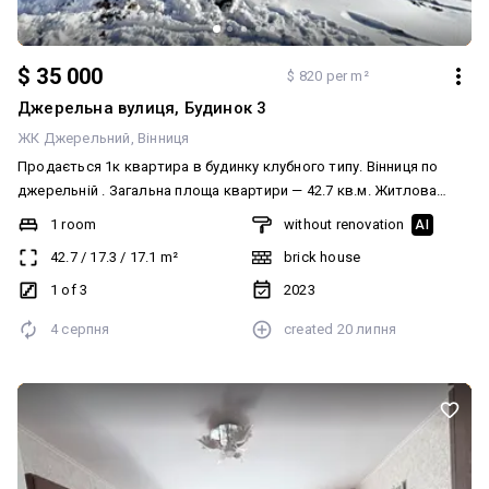
$ 35 000
$ 820 per m²
Джерельна вулиця, Будинок 3
ЖК Джерельний
Вінниця
Продається 1к квартира в будинку клубного типу. Вінниця по
джерельній . Загальна площа квартири — 42.7 кв.м. Житлова
площа: 17.5 кв.м. 17 кв.м. — площа кухні. Суміжний санвузол.
1 room
without renovation
AI
Індивідуальні лічильники: газ, вода, електрика. Гаряча вода – з
42.7
/
17.3
/
17.1
m²
brick house
котла.
1 of 3
2023
4 серпня
created
20 липня