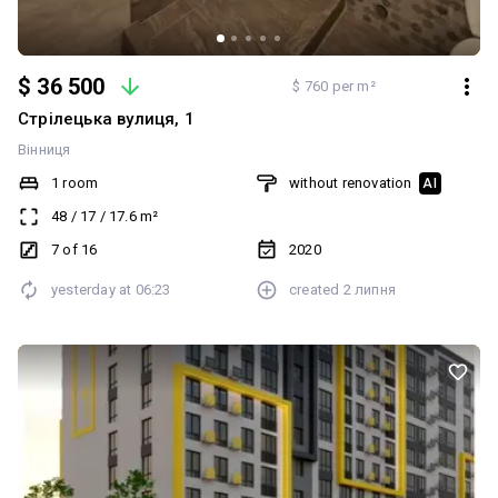
$ 36 500
$ 760 per m²
Стрілецька вулиця, 1
Вінниця
1 room
without renovation
AI
48
/
17
/
17.6
m²
7 of 16
2020
yesterday at
06:23
created
2 липня