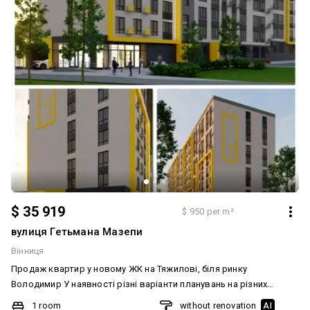
$ 35 919
$ 950 per m²
вулиця Гетьмана Мазепи
Вінниця
Продаж квартир у новому ЖК на Тяжилові, біля ринку
Володимир У наявності різні варіанти планувань на різних
поверхах. Можлива повна оплата або розтермінування до 2
1 room
without renovation
AI