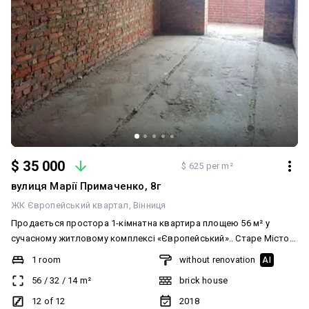
$ 35 000
$ 625 per m²
вулиця Марії Примаченко, 8г
ЖК Європейський квартал
Вінниця
Продається простора 1-кімнатна квартира площею 56 м² у
сучасному житловому комплексі «Європейський».. Старе Місто
м.Вінниця Характеристики: 11 секція ( здача |-|| квартал 2026
1 room
without renovation
AI
року) 12/12 поверх, цегляний будинок Не кутова, квартира на дві
56
/
32
/
14
m²
brick house
сторони Чорновий стан — ідеально для реалізації власного
дизайну Вдале планування, світла та простора Будинок
12 of 12
2018