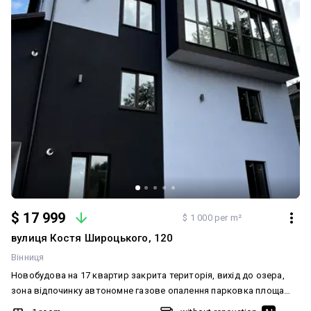
$ 17 999
$ 1 000 per m²
вулиця Костя Широцького, 120
Вінниця
Новобудова на 17 квартир закрита територія, вихід до озера,
зона відпочинку автономне газове опалення парковка площа
17.9 поверх цегла будинок зданий, ведуться роботи по