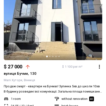
$ 27 000
$ 1 100 per m²
вулиця Бучми, 130
Малі Хутори
Вінниця
Продаж смарт - квартири на Бучмах! Зупинка 5хв до школи 10хв
В будинку розведені всі комунікаціі. Загальна площа помешкання
24.5 кв.м. Житлова площа: 10 кв.м. Площа кухні: 11 кв.м.
1 room
without renovation
AI
Санвузол суміжний. Броньовані вхідні двері. З великим
24.55
/
12
/
9
m²
brick house