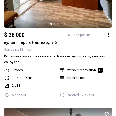
$ 36 000
$ 1 125 per m²
вулиця Героїв Нацгвардії, 6
Замостя
Вінниця
Колишня комунальна квартира. Кухня на дві кімнати, власний
санвузол.
1 room
without renovation
AI
32
/
20
/
6
m²
brick house
2 of 3
5 серпня
created
12 липня