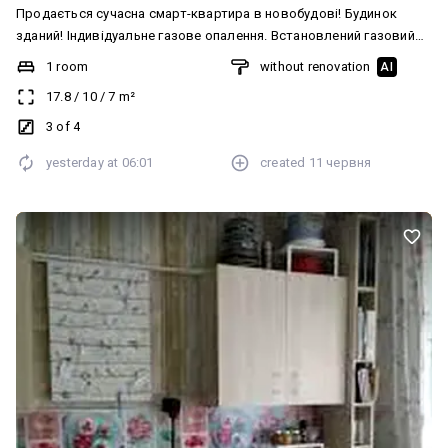
Продається сучасна смарт-квартира в новобудові! Будинок
зданий! Індивідуальне газове опалення. Встановлений газовий
котел. Розводка електрики по квартирі. Квартира в чистовому
1 room
without renovation
AI
стані, що дозволяє створити інтер"єр за власним бажанням.
17.8
/
10
/
7
m²
Багато паркомісць. Територія закрита. Будинок охороняється. За
більш детальнішою інформацією звертайтесь за телефоном або
3 of 4
пишіть у Viber, Telegram, WhatsApp. (113363)
yesterday at
06:01
created
11 червня