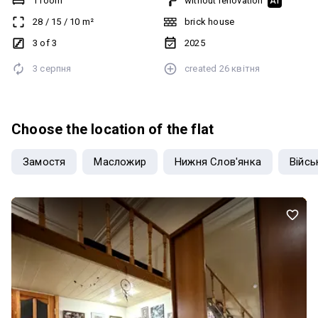
1 room
without renovation
AI
28
/
15
/
10
m²
brick house
3 of 3
2025
3 серпня
created
26 квітня
Choose the location of the flat
Замостя
Масложир
Нижня Слов'янка
Війсь