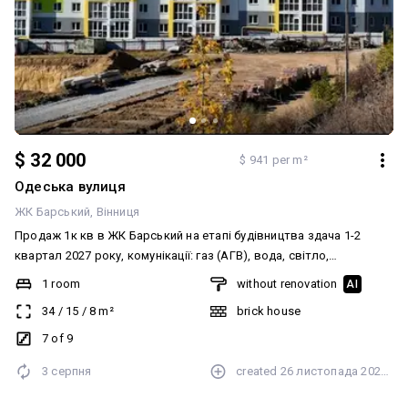
$ 32 000
$ 941 per m²
Одеська вулиця
ЖК Барський
Вінниця
Продаж 1к кв в ЖК Барський на етапі будівництва здача 1-2
квартал 2027 року, комунікації: газ (АГВ), вода, світло,
каналізація. Поспішайте придбати власне житло.
1 room
without renovation
AI
34
/
15
/
8
m²
brick house
7 of 9
3 серпня
created
26 листопада 2025 р.