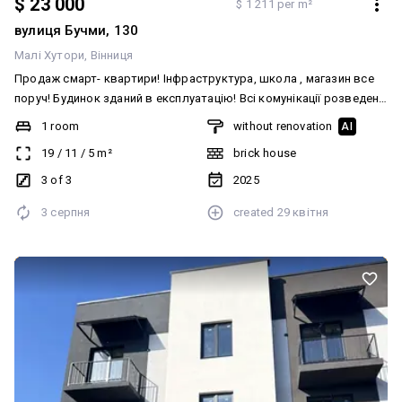
$ 23 000
$ 1 211 per m²
вулиця Бучми, 130
Малі Хутори
Вінниця
Продаж смарт- квартири! Інфраструктура, школа , магазин все
поруч! Будинок зданий в експлуатацію! Всі комунікації розведені!
3 поверх 19м2
1 room
without renovation
AI
19
/
11
/
5
m²
brick house
3 of 3
2025
3 серпня
created
29 квітня