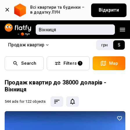
Всі квартири та будинки – 
Відкрити
в додатку ЛУН
Продаж квартир
грн
$
Search
Filters
Map
1
Продаж квартир до 38000 доларів -
Вінниця
544 ads
for 122 objects