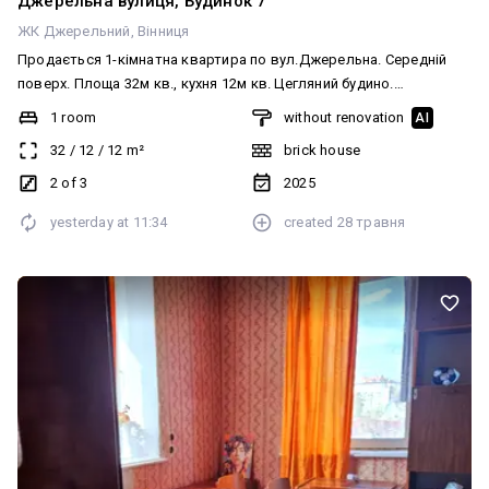
Джерельна вулиця, Будинок 7
ЖК Джерельний
Вінниця
Продається 1-кімнатна квартира по вул.Джерельна. Середній
поверх. Площа 32м кв., кухня 12м кв. Цегляний будино.
Індивідуальне газове опалення. Панорамні вікна, суміжний
1 room
without renovation
AI
санвузол, чорнова штукатурка під ремонт. Встановлені
32
/
12
/
12
m²
brick house
лічильники (світло, газ), зовнішнє утеплення, внутрішній двір.
Парковка, комерція, зелені зони поруч. Перспективний новий
2 of 3
2025
район.
yesterday at
11:34
created
28 травня