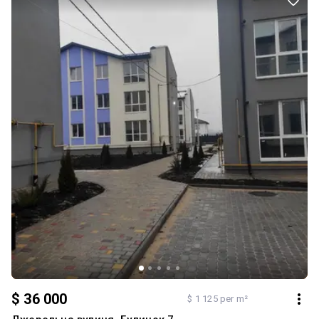
перетворити на затишну оселю. Земля приватизована, просто
розділені між сусідами. Є можливість документального поділу в
майбутньому. Вторинна нерухомість 2 кімнати Поверх 1\1 ц.
Пропозиція від посередника Комісія 5 % Загальна площа 53 кв. м
• житлова32.8 кв. м • кухня 13.4 кв. м Комунікації: газ, світло, вода
не підведена) Деталі за телефоном. Код №11
$ 36 000
$ 1 125 per m²