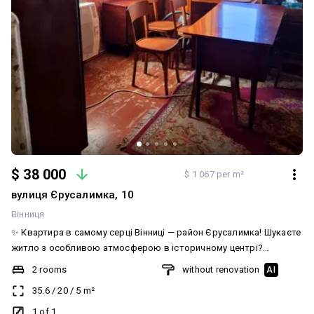
$ 38 000
$ 1 067 per m²
вулиця Єрусалимка, 10
Вінниця
✨ Квартира в самому серці Вінниці — район Єрусалимка! Шукаєте
житло з особливою атмосферою в історичному центрі?
Продається затишна частина будинку, яка поєднує переваги
2 rooms
without renovation
AI
міської квартири та приватного сектору. 🏠 Основні
35.6
/
20
/
5
m²
характеристики: Локація: Легендарна Єрусалимка, поруч із
річкою та всією інфраструктурою центру. Площа: 36.6 м² (2
1 of 1