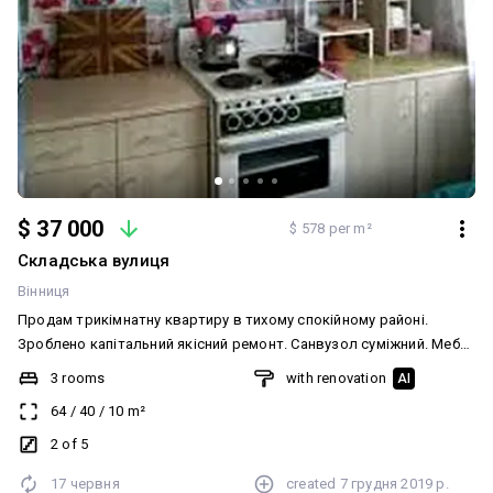
$ 37 000
$ 578 per m²
Складська вулиця
Вінниця
Продам трикімнатну квартиру в тихому спокійному районі.
Зроблено капітальний якісний ремонт. Санвузол суміжний. Меблі
та техніка залишаються за додаткову плату. Документи готові
3 rooms
with renovation
AI
до продажу.
64
/
40
/
10
m²
2 of 5
17 червня
created
7 грудня 2019 р.