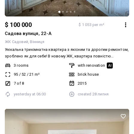
$ 100 000
$ 1 053 per m²
Садова вулиця, 22-А
ЖК Садовий
Вінниця
Унікальна трикімнатна квартира з якісним та дорогим ремонтом,
зроблено як для себе! В новому ЖК, квартира повністю
облаштована та готова до заселення! У квартирі є Автономне
3 rooms
with renovation
AI
газове опалення! що дає змогу не тільки економити на
95
/
52
/
21
m²
brick house
комунальних платежах, але і бути більш автономним! Квартира
дворівнева, якісні та зручні ясенові сходи. Затишний та тихий
7 of 8
2015
двір! Телефонуй, з радістю відповім на всі ваші запитання!
yesterday at
06:00
created
28 липня