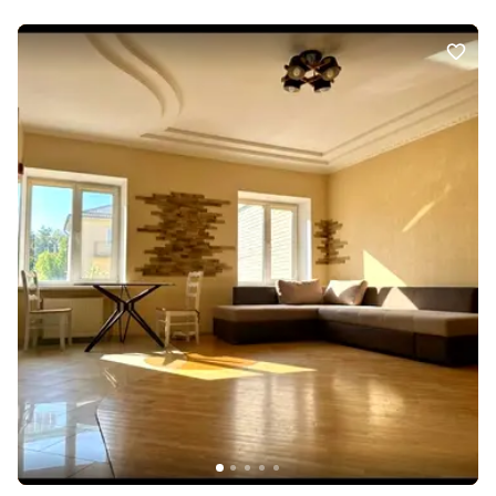
локація: піша доступність до медичного університету, ринку
“Урожай”, Палацу дітей та юнацтва, зручна транспортна
розв’язка та вся необхідна інфраструктура поруч. Телефонуйте
та приходьте на перегляд — такі варіанти з’являються рідко!