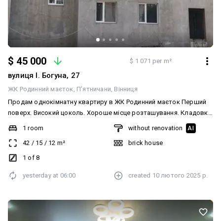
$ 45 000
$ 1 071 per m²
вулиця І. Богуна, 27
ЖК Родинний маєток
П'ятничани
Вінниця
Продам однокімнатну квартиру в ЖК Родинний маєток Перший
поверх. Високий цоколь. Хороше місце розташування. Кладовка
на 8: поверсі в подарунок. До транспорту 5 хвилин. Поруч
1 room
without renovation
AI
центральний парк. Здача 2027р
42
/
15
/
12
m²
brick house
1 of 8
yesterday at
06:00
created
10 лютого 2025 р.