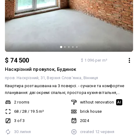
$ 74 500
$ 1 096 per m²
Наскрізний провулок, Будинок
пров. Наскрізний, 31
Верхня Слов'янка
Вінниця
Квартира розташована на 3 поверсі. - сучасне та комфортне
планування: дві окремі спальні, простора кухня-вітальня,
великий передпокій, санвузол та лоджія - панорамні вікна -
2 rooms
without renovation
AI
обєкт в чорновому варіанті. При здачі в середині квартири буде
68
/
28
/
19.5
m²
brick house
стяжка, штукатурка, розводка електрики і сантехніки,
двоконтурний котел, лічильники - 3-й поверх 3-х поверхового
3 of 3
2024
будинку - закінчується будівництво - кінець 2026 року
30 липня
created
12 червня
(прогнозований термін введення і створення ОСББ) - двір