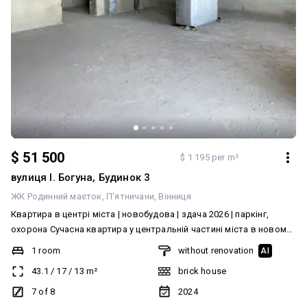
$ 51 500
$ 1 195 per m²
вулиця І. Богуна, Будинок 3
ЖК Родинний маєток
П'ятничани
Вінниця
Квартира в центрі міста | новобудова | здача 2026 | паркінг,
охорона Сучасна квартира у центральній частині міста в новому
житловому комплексі. Ідеальний варіант для життя або
1 room
without renovation
AI
інвестиції. АГВ, панорамні вікна та гарний вид з вікна. Основне: •
43.1
/
17
/
13
m²
brick house
площа квартири 43 м.кв: кімната, кухня-вітальня, суміжний
санвузол. • будинок збудований, тривають оздоблювальні
7 of 8
2024
роботи. • введення в експлуатацію: орієнтовно 2026 рік • газ