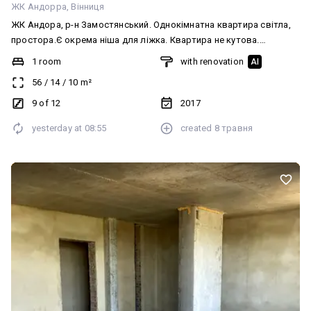
ЖК Андорра
Вінниця
ЖК Андора, р-н Замостянський. Однокімнатна квартира світла,
простора.Є окрема ніша для ліжка. Квартира не кутова.
Зроблений якісний ремонт. Тепла підлога: кортдор, кухня, ванна.
1 room
with renovation
AI
Опалення АГВ. Поруч садочок, школа, магазини, аптеки.
56
/
14
/
10
m²
Оперативний показ.
9 of 12
2017
yesterday at
08:55
created
8 травня