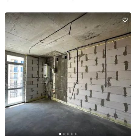
відпочинку та телевізором, а також окрема затишна спальня.
Ремонт виконували для власного проживання, використовуючи
якісні матеріали та практичні рішення, а не лише заради
ефектного вигляду. Квартира продається з усіма сучасними
меблями та побутовою технікою, тому не потребує додаткових
вкладень. Будинок 2018 року побудови від забудовника
ВінницяБуд. Закрита прибудинкова територія, автоматичні
ворота та комфортне середовище для проживання. У пішій
доступності знаходяться алея на вул. Замостянській, зупинки
громадського транспорту, магазини, супермаркети, торгові
центри, школи та дитячі садочки. Ця квартира стане чудовим
вибором як для власного проживання, так і для вигідної
інвестиції під орендний бізнес. Телефонуйте — із задоволенням
надам додаткову інформацію та організую перегляд!