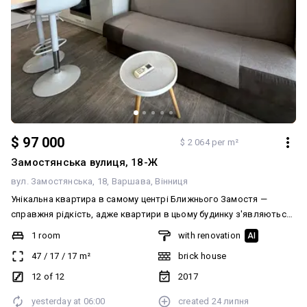
$ 97 000
$ 2 064 per m²
Замостянська вулиця, 18-Ж
вул. Замостянська, 18
Варшава
Вінниця
Унікальна квартира в самому центрі Ближнього Замостя —
справжня рідкість, адже квартири в цьому будинку з'являються
у продажу вкрай нечасто! Простора євродвокімнатна квартира
1 room
with renovation
AI
від надійного забудовника ВінницяБуд з панорамними вікнами,
47
/
17
/
17
m²
brick house
звідки відкривається чудовий краєвид на місто та стадіон.
Повністю готова до заселення — просто заїжджайте та
12 of 12
2017
насолоджуйтеся комфортом. Планування продумане до
yesterday at
06:00
created
24 липня
дрібниць: простора кухня-вітальня з комфортною зоною