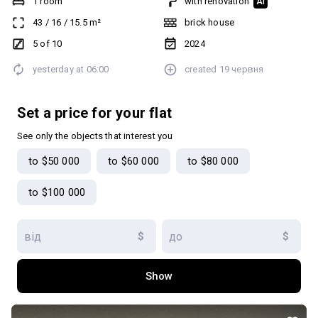
1 room
with renovation
AI
планування, теплі кольори в дизайні - все для вашого затишку і
43
/
16
/
15.5
m²
brick house
зручності.Ця квартира має ідеальну інфраструктуру. Садочки,
супермаркети, магазини - все необхідне знаходиться в пішій
5 of 10
2024
доступності. Вікна виходять в двір та фасад будинку. Ідеальний
yesterday at
06:00
created
19 червня
варіант для життя або інвестиції. За більш детальною
інформацією, дзвоніть, пишіть.
Set a price for your flat
See only the objects that interest you
to $50 000
to $60 000
to $80 000
to $100 000
$
$
Show