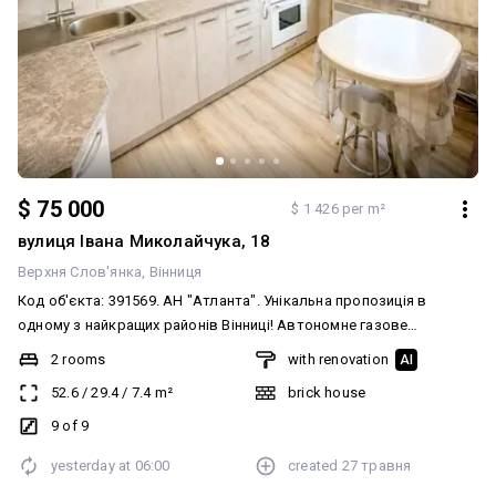
$ 75 000
$ 1 426 per m²
вулиця Івана Миколайчука, 18
Верхня Слов'янка
Вінниця
Код об'єкта: 391569. АН "Атланта". Унікальна пропозиція в
одному з найкращих районів Вінниці! Автономне газове
опалення! Двокімнатна квартира площею 50,8 м² з
2 rooms
with renovation
AI
індивідуальним газовим опаленням та двозонним лічильником
52.6
/
29.4
/
7.4
m²
brick house
електроенергії. Родзинка об’єкта — додатковий чердак понад 30
м², який можна використовувати як простір для зберігання або
9 of 9
розширення житлової площі. Квартира з гарним панорамним
yesterday at
06:00
created
27 травня
видом з вікон, ідеально підходить як для комфортного
проживання, так і для вигідної інвестиції під оренду. Чудова