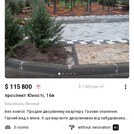
$ 115 800
$ 1 000 per m²
проспект Юності, 16в
Вишенька
Вінниця
Без комісії. Продам дворівневу квартиру. Газове опалення.
Гарний вид з вікна. Є ще варіанти дворівневих від забудовника.
Можливий торг
3 rooms
without renovation
AI