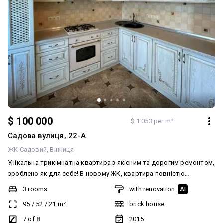
$ 100 000
$ 1 053 per m²
Садова вулиця, 22-А
ЖК Садовий
Вінниця
Унікальна трикімнатна квартира з якісним та дорогим ремонтом,
зроблено як для себе! В новому ЖК, квартира повністю
облаштована та готова до заселення! У квартирі є Автономне
3 rooms
with renovation
AI
газове опалення! що дає змогу не тільки економити на
95
/
52
/
21
m²
brick house
комунальних платежах, але і бути більш автономним! Квартира
дворівнева, якісні та зручні ясенові сходи. Затишний та тихий
7 of 8
2015