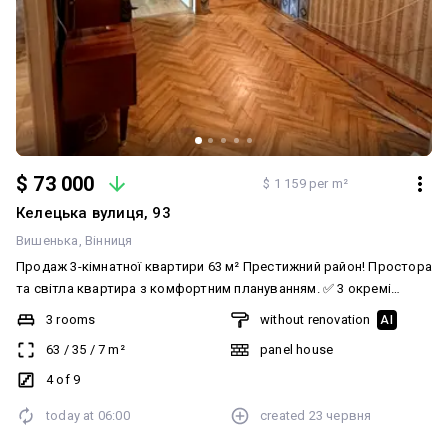
$ 73 000
$ 1 159 per m²
Келецька вулиця, 93
Вишенька
Вінниця
Продаж 3-кімнатної квартири 63 м² Престижний район! Простора
та світла квартира з комфортним плануванням. ✅ 3 окремі
кімнати ✅ площа — 63 м² ✅ центральне газове опалення ✅
3 rooms
without renovation
AI
пластикові вікна ✅ затишна квартира для комфортного
63
/
35
/
7
m²
panel house
проживання Зручне розташування, розвинена інфраструктура,
поруч усе необхідне. Чудовий варіант для сім’ї. Телефонуйте —
4 of 9
домовимось про перегляд!
today at
06:00
created
23 червня