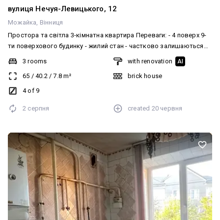
вулиця Нечуя-Левицького, 12
Можайка
Вінниця
Простора та світла 3-кімнатна квартира Переваги: - 4 поверх 9-
ти поверхового будинку - жилий стан - частково залишаються
меблі та техніка ( зокрема, посудомийна машина) - розвинена
3 rooms
with renovation
AI
інфраструктрура - зручне розташування. Все в пішій доступності
65
/
40.2
/
7.8
m²
brick house
- доглянутий двір - можливий продаж під державні програми /
безготівковий розрахунок
4 of 9
2 серпня
created
20 червня