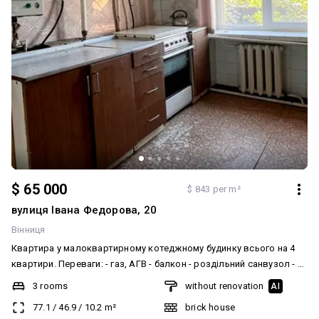
$ 65 000
$ 843 per m²
вулиця Івана Федорова, 20
Вінниця
Квартира у малоквартирному котеджному будинку всього на 4
квартири. Переваги: - газ, АГВ - балкон - роздільний санвузол - 1
повер 2 поверхового будинку - мінімальна кількість сусідів -
3 rooms
without renovation
AI
прибудинкова територія для мешканців будинку площею
77.1
/
46.9
/
10.2
m²
brick house
близько 3, 6 сотки - є місце для відпочинку, паркування авто,