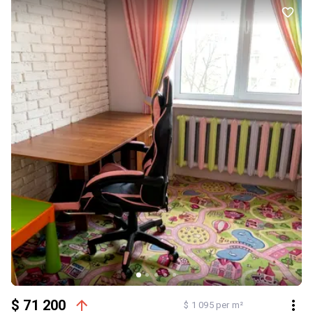
ПЕРЕВАГИ -власний підвал під квартирою. Величезна перевага
прямо під квартирою — ідеальне місце для зберігання
(велосипеди, інструменти, запаси). - комора на кухні. - спільний
тамбур на дві квартири (додаткова тиша та безпека),
доброзичливі сусіди. - доглянутий підїзд, замінені центральні
комунікації, дієве ОСББ. - наявність паркомісць поруч із
будинком. - клумба з декоративними рослинами під вікнами.
ПЛЮСИ ДЛЯ ЖИТТЯ: - для дітей: великий двір, дитячий та
спортивний майданчики, найкращі школи та садочки міста (3-5 хв
пішки). ЛОКАЦІЯ: найкраща частина Вишеньки. Школи, ринок, ТЦ
та алея Космонавтів — усе в межах 5 хвилин пішки. Ціна: $79 000
$ 71 200
$ 1 095 per m²