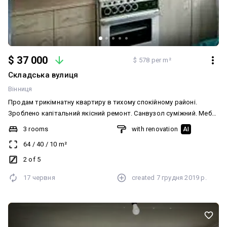
$ 37 000
$ 578 per m²
Складська вулиця
Вінниця
Продам трикімнатну квартиру в тихому спокійному районі.
Зроблено капітальний якісний ремонт. Санвузол суміжний. Меблі
та техніка залишаються за додаткову плату. Документи готові
3 rooms
with renovation
AI
до продажу.
64
/
40
/
10
m²
2 of 5
17 червня
created
7 грудня 2019 р.