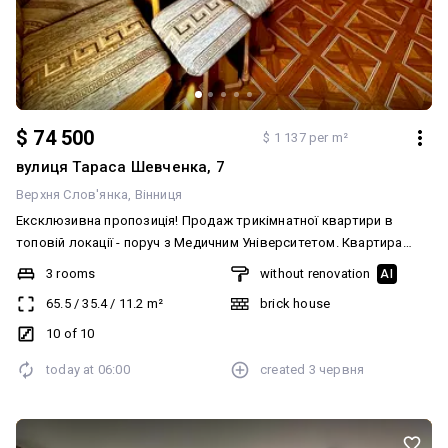
$ 74 500
$ 1 137 per m²
вулиця Тараса Шевченка, 7
Верхня Слов'янка
Вінниця
Ексклюзивна пропозиція! Продаж трикімнатної квартири в
топовій локації - поруч з Медичним Університетом. Квартира
розташована в цегляному будинку покращеного планування. В
3 rooms
without renovation
AI
квартирі є три роздільних кімнати, суміжний санвузол, два
65.5
/
35.4
/
11.2
m²
brick house
засклених балкона. Простора кухня 11м2, широкий коридор.
Квартира не кутова і дуже тепла, планування на дві сторони.
10 of 10
Охайний і чистий під'їзд, є тамбур на 2 квартири. Локація дуже
today at
06:00
created
3 червня
вдала, поруч все необхідне. Зручна транспортна розв'язка в
будь-яку сторону міста. За деталями дзвоніть, і ходімо на
перегляд!