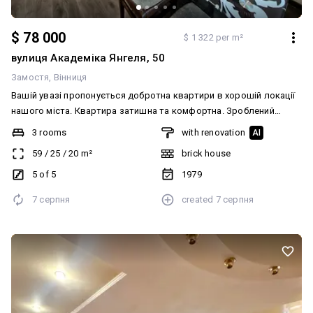
$ 78 000
$ 1 322 per m²
вулиця Академіка Янгеля, 50
Замостя
Вінниця
Вашій увазі пропонується добротна квартири в хорошій локації
нашого міста. Квартира затишна та комфортна. Зроблений
якісний ремонт. Також робився капітальний ремонт даху. Дві
3 rooms
with renovation
AI
окремі кімнати та кухня -студія, суміжний санвузол.
59
/
25
/
20
m²
brick house
Індивідуальне газове опалення. Квартири тепла, не кутова. Меблі
та техніка безумовно залишається новим власникам. Також є
5 of 5
1979
гардеробна кімнатка. Поруч магазини, садочок, школа вищий
7 серпня
created
7 серпня
навчальний заклад, аптеки, транспорт. Вигідна пропозиція для
Вас! Торг можливий! Телефонуйте