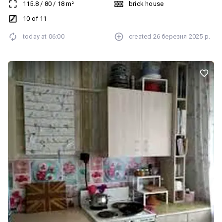
115.8
/
80
/
18
m²
brick house
10 of 11
today at
06:00
created
26 березня 2025 р.