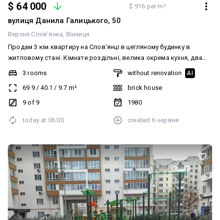
$ 64 000
$ 916 per m²
вулиця Данила Галицького, 50
Верхня Слов'янка
Вінниця
Продам 3 кім квартиру на Словʼянці в цегляному будинку в
житловому стані. Кімнати роздільні, велика окрема кухня, два
балкони та великий техповерх зверху , що використовувався
3 rooms
without renovation
AI
господарями , там облаштована окрема кімната Хороший та
69.9
/
40.1
/
9.7
m²
brick house
достойний варіант квартири як для себе , так і під інвестицію !
Телефонуйте, деталі по телефону
9 of 9
1980
today at
06:00
created
6 червня