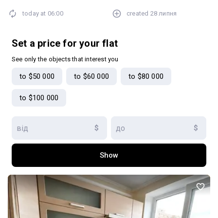
двір! Телефонуй, з радістю відповім на всі ваші запитання!
today at
06:00
created
28 липня
Set a price for your flat
See only the objects that interest you
to $50 000
to $60 000
to $80 000
to $100 000
$
$
Show