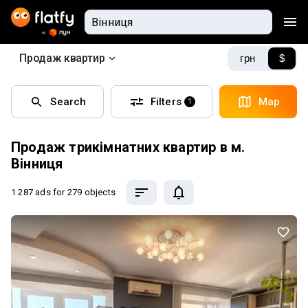
Продаж квартир
грн
$
Search
Filters
Map
1
Продаж трикімнатних квартир в м.
Вінниця
1 287 ads
for 279 objects