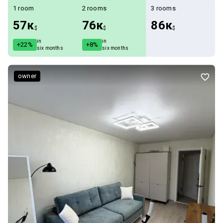
1 room
2 rooms
3 rooms
57к
76к
86к
$
$
$
in
in
+22%
+8%
six months
six months
owner