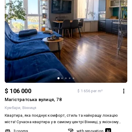
$ 106 000
$ 1 656 per m²
Магістратська вулиця, 78
Кумбари
Вінниця
Квартира, яка поєднує комфорт, стиль та найкращу локацію
міста! Сучасна квартира у в самому центрі Вінниці, у якісному
цегляному будинку. Це ідеальний варіант для тих, хто цінує
3 rooms
with renovation
AI