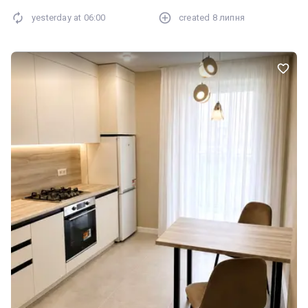
документи повністю готові до продажу — можливий швидкий
yesterday at
06:00
created
8 липня
вихід на угоду. Навколо будинку багато зелені, доглянутий двір
та комфортне середовище для життя. Якщо шукаєте квартиру,
де можна створити оселю саме під себе — цей варіант вартий
вашої уваги. 📞 Телефонуйте — із задоволенням організуємо
перегляд.