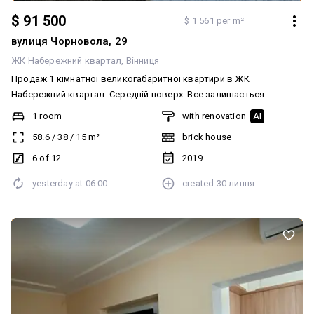
$ 91 500
$ 1 561 per m²
вулиця Чорновола, 29
ЖК Набережний квартал
Вінниця
Продаж 1 кімнатної великогабаритної квартири в ЖК
Набережний квартал. Середній поверх. Все залишається .
Ідеально як для власного проживання , так і під здачу. Торг.
1 room
with renovation
AI
Детальніше телефонуйте .
58.6
/
38
/
15
m²
brick house
6 of 12
2019
yesterday at
06:00
created
30 липня