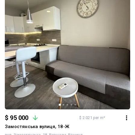
все необхідне для комфортного життя. Телефонуйте вже
сьогодні, відповім на питання, домовимось про перегляд!
$ 95 000
$ 2 021 per m²
Замостянська вулиця, 18-Ж
вул. Замостянська, 18
Варшава
Вінниця