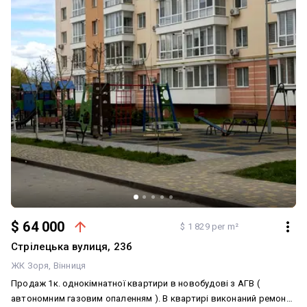
$ 64 000
$ 1 829 per m²
Стрілецька вулиця, 23б
ЖК Зоря
Вінниця
Продаж 1к. однокімнатної квартири в новобудові з АГВ (
автономним газовим опаленням ). В квартирі виконаний ремонт,