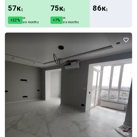
57к
75к
86к
$
$
$
in
in
+22%
+7%
six months
six months