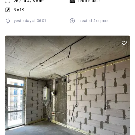
28
/
14.4
/
6.5
m²
brick house
що додає комфорту в будь-яку пору року. Цегляний будинок –
теплий, надійний та з гарною шумоізоляцією. Не кутова, не біля
9 of 9
ліфта – квартира тепла, тиха та комфортна для проживання. 9
yesterday at
06:01
created
4 серпня
поверх, що додає багато світла, вікна виходять у двір, також є
повноцінний технічний поверх. Наразі в будинку завершується
ремонт даху, тож нові власники отримають уже оновлений
результат. Частково залишаються меблі та побутова техніка,
що дозволить заощадити на облаштуванні. Поруч усе необхідне
для щоденного життя: магазини, супермаркети, школа, дитячі
садочки, аптеки, дитячі майданчики, зони для відпочинку біля
озер, зупинки громадського транспорту та інша необхідна
інфраструктура. Ця квартира стане чудовим вибором для тих,
хто цінує комфорт і не хоче витрачати час та кошти на ремонт.
Ідеальний варіант як для власного проживання, так і для
отримання стабільного доходу від оренди. Можливий продаж за
державними програмами. Телефонуйте вже сьогодні та
домовляйтеся про перегляд. Такі пропозиції довго на ринку не
затримуються!