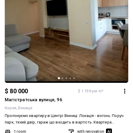
$ 80 000
$ 1 739 per m²
Магістратська вулиця, 96
Корея
Вінниця
Пропонуємо квартиру в Центрі Вінниці. Локація - вогонь. Поруч
парк, тихий двір, гараж що входить в вартість. Квартира
укомплектована меблями та технікою. Є кондиціонери,
1 room
with renovation
AI