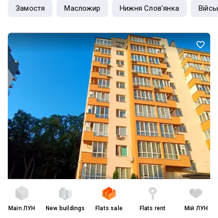
Замостя
Масложир
Нижня Слов'янка
Війсь
Main
ЛУН
New buildings
Flats sale
Flats rent
Мій ЛУН