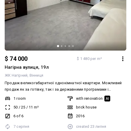
$ 74 000
$ 1 480 per m²
Нагірна вулиця, 19л
ЖК Нагірний
Вінниця
Продаж великогабаритної однокімнатної квартири. Можливий
продаж як за готівку, так і за державними програмами і
військовими постановами! Квартира з автономним газовим
1 room
with renovation
AI
опаленням. Загальна площа 50м2, кімната - 25м2. Розташована
50
/
25
/
11
m²
brick house
на зручному 6 поверсі цегляного будинку. В будинку є ліфт.
Квартира має зручне планування. Окрема кімната з виходом на
6 of 6
2016
балкон і шикарним видом на місто і річку. Простора та
7 серпня
created
23 липня
функціональна кухня, суміжний санвузол і гардеробна. Є великий