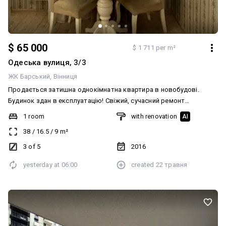
$ 65 000
$ 1 711 per m²
Одеська вулиця, 3/3
ЖК Барський
Вінниця
Продається затишна однокімнатна квартира в новобудові.
Будинок здан в експлуатацію! Свіжий, сучасний ремонт
виконаний з використанням якісних матеріалів. Простора та
1 room
with renovation
AI
світла кімната. Ідеальний варіант для комфортного проживання
38
/
16.5
/
9
m²
або вигідної інвестиції! Будинок розташований у зручному районі
з розвиненою інфраструктурою: поруч магазини, дитячий
3 of 5
2016
садочок, зупинки транспорту. Не втрачайте можливість стати
yesterday at
06:00
created
22 травня
власником цієї чудової квартири! Звертайтесь для перегляду та
додаткової інформації.