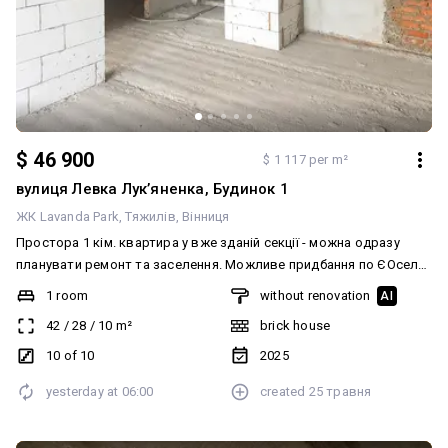
$ 46 900
$ 1 117 per m²
вулиця Левка Лукʼяненка, Будинок 1
ЖК Lavanda Park
Тяжилів
Вінниця
Простора 1 кім. квартира у вже зданій секції - можна одразу
планувати ремонт та заселення. Можливе придбання по ЄОселя.
Автономне газове опалення. Сучасний житловий комплекс та
1 room
without renovation
AI
комфортне планування. Простора кухня з виходом на балкон.
42
/
28
/
10
m²
brick house
Також є вихід на балкон з кімнати. Великий санвузол, простір
дозволяє зручно розмістити всю необхідну сантехніку. Стан без
10 of 10
2025
ремонту - можливість зробити інтер'єр саме під себе. Чудовий
yesterday at
06:00
created
25 травня
варіант як для власного проживання, так і під інвестиції.
Розвинена інфраструктура : магазини, транспорт, навчальні
заклади та все необхідне поруч. Транспортна розвязка