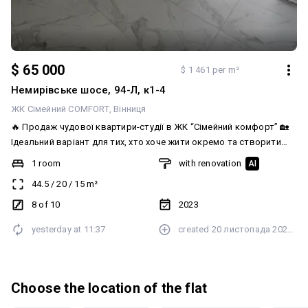
$ 65 000
$ 1 461 per m²
Немирівське шосе, 94-Л, к1-4
ЖК Сімейний COMFORT
Вінниця
🔥 Продаж чудової квартири-студії в ЖК “Сімейний комфорт” 🏡
Ідеальний варіант для тих, хто хоче жити окремо та створити
власний простір. ✔ Дизайнерський ремонт ✔ Тепла підлога ✔
1 room
with renovation
AI
Кондиціонер ✔ Індивідуальне опалення ✔ Двоконтурний газовий
44.5
/
20
/
15
m²
котел ✔ Встановлені розетки та вимикачі ✔ Виведені комунікації
під інтернет і ТБ ✔ Є дизайн-проєкт квартири ✔ Гарний вид з
8 of 10
2023
вікна ✨ З квартири чудовий вид з вікон. Ремонт уже зроблений —
yesterday at
11:37
created
20 листопада 2025 р.
залишається лише обрати меблі та облаштувати простір на свій
смак. 📍 Поруч магазини, аптеки, транспорт, школа та садочок.
💰 65 000 $ 📞 063 552 91 32 — Олеся АН
Choose the location of the flat