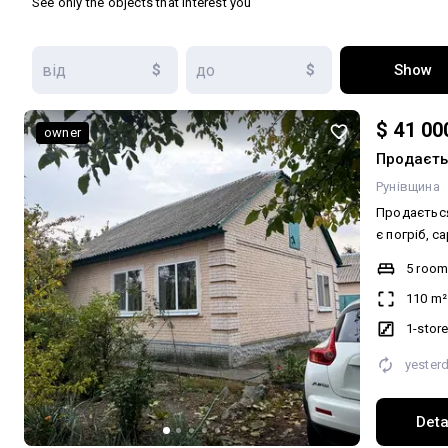
See only the objects that interest you
$
$
Show
$ 41 00
owner
Продаєть
Рунівщина
Продається
є погріб, сараї ,
телефону т
5 roo
види опале
110 m²
твердотопл
свердловина. Додатково: 
1-stor
опалення: 
yester
Житловий с
Мультимеді
Кабельне, 
Deta
Підсобні п