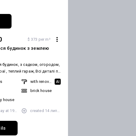
0
$ 373 per m²
ся будинок з землею
 будинок, з садком, огородом,
 теплий гараж, Всі деталі по
орг, обмін можливий. Є два
ms
with renovation
AI
ння, газ та встановлено
brick house
ений котел, своя
Система
ey house
Індивідуальне газове. Ремонт:
day at
19:32
created
14 липня
тан. Меблювання: Так.
а: Швидкісний інтернет,
цифрове ТБ, Wi-Fi. Комфорт:
ils
риміщення, Ванна, Огорожа,