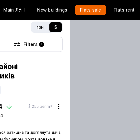
Main
ЛУН
New buildings
Flats sale
Flats rent
грн
$
Filters
1
айоні
иків
4
$ 255 per m²
14
ся затишна та доглянута дача
м будинком, розташована в