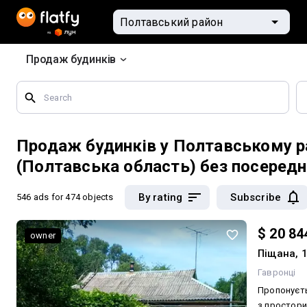
Продаж будинків
Search
by
geographical
features
Продаж будинків у Полтавському р
(Полтавська область) без посередн
By rating
Subscribe
546 ads
for 474 objects
$ 20 84
owner
Піщана, 
Гавронці
Пропонуєть
з простори